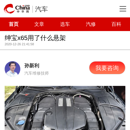
汽车
首页
文章
选车
汽修
百科
绅宝x65用了什么悬架
2020-12-26 21:41:58
孙新利
我要咨询
汽车维修技师