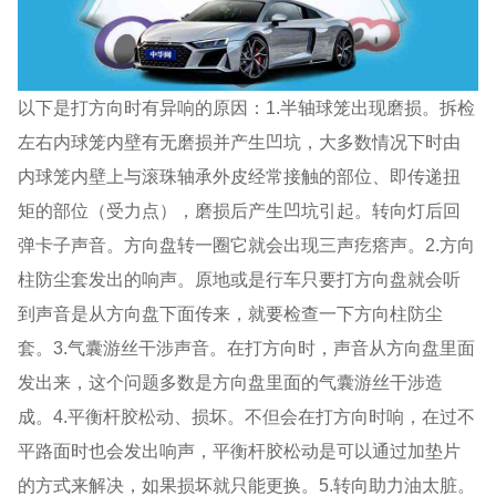
以下是打方向时有异响的原因：1.半轴球笼出现磨损。拆检
左右内球笼内壁有无磨损并产生凹坑，大多数情况下时由
内球笼内壁上与滚珠轴承外皮经常接触的部位、即传递扭
矩的部位（受力点），磨损后产生凹坑引起。转向灯后回
弹卡子声音。方向盘转一圈它就会出现三声疙瘩声。2.方向
柱防尘套发出的响声。原地或是行车只要打方向盘就会听
到声音是从方向盘下面传来，就要检查一下方向柱防尘
套。3.气囊游丝干涉声音。在打方向时，声音从方向盘里面
发出来，这个问题多数是方向盘里面的气囊游丝干涉造
成。4.平衡杆胶松动、损坏。不但会在打方向时响，在过不
平路面时也会发出响声，平衡杆胶松动是可以通过加垫片
的方式来解决，如果损坏就只能更换。5.转向助力油太脏。