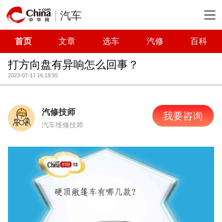
汽车
首页
文章
选车
汽修
百科
打方向盘有异响怎么回事？
2023-07-17 16:18:55
汽修技师
我要咨询
汽车维修技师