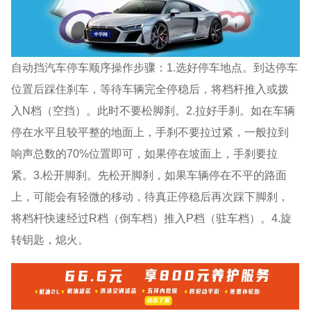
自动挡汽车停车顺序操作步骤：1.选好停车地点。到达停车
位置后踩住刹车，等待车辆完全停稳后，将档杆推入或拨
入N档（空挡）。此时不要松脚刹。2.拉好手刹。如在车辆
停在水平且较平整的地面上，手刹不要拉过紧，一般拉到
响声总数的70%位置即可，如果停在坡面上，手刹要拉
紧。3.松开脚刹。先松开脚刹，如果车辆停在不平的路面
上，可能会有轻微的移动，待真正停稳后再次踩下脚刹，
将档杆快速经过R档（倒车档）推入P档（驻车档）。4.旋
转钥匙，熄火。