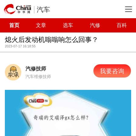
汽车
首页
文章
选车
汽修
百科
熄火后发动机嗡嗡响怎么回事？
2023-07-17 16:18:55
汽修技师
我要咨询
汽车维修技师