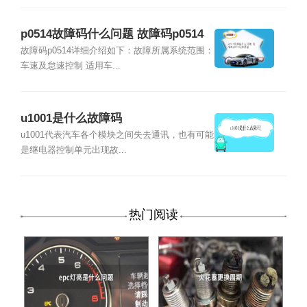
p0514故障码什么问题 故障码p0514
故障原因
故障码p0514详细介绍如下：故障所属系统范围：
车速及怠速控制 适用车...
u1001是什么故障码
u1001代表汽车各个模块之间失去通讯，也有可能
是继电器控制单元出现故...
热门阅读