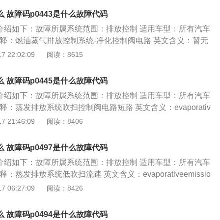
机尽快进入空燃比闭环控制过程。如果电子控制单元（ecu）
度，防止温度过高损坏催化转换器。2.催化转换器温度传感器
么 故障码p0443是什么故障代码
射系统泵继电器电路有开路或短路的情况，该故障码会出现。
和影响：a).催化转换器温度传感器为双线制，分别为信号线和
.故障原因a).二次空气喷射系统管道是否破裂漏气（若有漏
细介绍如下：故障所属系统范围：排放控制 适用车型：所有汽车
气温度传感器也是用负温度系数的热敏电阻作为温度检测元件 其电
；b).二次空气喷射系统电磁阀是否老化或破损；c).二次空气
解释：燃油蒸气排放控制系统-净化控制阀电路 英文含义：暂无
器前端感热部位。 故障原因和影响：暂无 建议及解决方法：暂
分流阀、单向阀、释压阀等是否有故障；d).二次空气喷射系统
关知识： 1.碳罐控制系统转换阀在车上的位置及作用：a).碳罐控
 22:02:09
阅读：8615
否有短路、断路、接触不良；e).影响二次空气喷射系统的传感
安装在碳罐与进气歧管之间。b).碳罐控制系统转换阀作用是使
压力、冷却液温度、氧传感器等）；f).ecu是否有故障2.处理
在进气管的真空度作用下被洁净空气带入气缸内参加燃烧。2.
么 故障码p0445是什么故障代码
次空气喷射系统管道是否破裂漏气，若有，修补或更换。故障未解
阀的类型及结构原理和影响：a).碳罐控制系统转换阀为双线
细介绍如下：故障所属系统范围：排放控制 适用车型：所有汽车
找专业技师。b).平时注意定期清理空气滤清器，如果车辆经常
和搭铁线。b).碳罐控制系统转换阀是降低油耗和防止燃油蒸汽
释：蒸发排放系统吹扫控制阀电路短路 英文含义：evaporativ
射系统的各阀门有可能因吸入的水分导致生锈卡死，所以车辆
要元件。 故障原因和影响：1.故障码解释蒸发排放（evap）
purgecontrolvalvecircuitshorted p0445故障码相关知识： 蒸发
 21:46:09
阅读：8406
箱中的汽油蒸气导入装有可以吸收汽油蒸气的活性炭的储罐
统将油箱中的汽油蒸气导入装有可以吸收汽油蒸气的活性炭的储罐
利用新鲜空气将这些汽油蒸气吹扫到发动机燃烧室里燃烧，避
利用新鲜空气将这些汽油蒸气吹扫到发动机燃烧室里。如果电
。如果ecu检测到碳罐控制电磁阀控制电路电压不在标准范围
么 故障码p0497是什么故障代码
u)检测到蒸发排放系统吹扫电磁阀控制电路有短路的情况，则该故
。 建议及解决方法：1.故障原因a).检查油箱盖是否破损或者
细介绍如下：故障所属系统范围：排放控制 适用车型：所有汽车
因包括evap供电电路故障，evap电磁阀控制电路故障，eva
evap系统管道是否有泄漏等故障c).碳罐控制电磁阀及其线路是否
：蒸发排放系统低吹扫流速 英文含义：evaporativeemissio
ap炭罐泄漏，电子控制模块(pcm或ecm)故障等。 故障原因和影
磁阀及其线路是否有故障e).燃油箱压力传感器及其线路是否有故
rgeflow p0497故障码相关知识： 蒸发排放(evap)系统将油箱中的
 06:27:09
阅读：8426
解决方法：暂无
器及其线路是否有故障g).ecu是否有故障2.处理方法a).检查油箱
可以吸收汽油蒸气的活性炭的储罐里。发动机然后会利用新鲜
闭不严，如有，修理或更换。故障未解决或有其他故障请找专
气吹扫到发动机燃烧室里。该故障码表明蒸发排放系统的吹扫
么 故障码p0494是什么故障代码