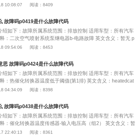
ontrolbcircuit p0419故障码相关知识： 在发动机刚刚启动时，二次
 10:08:07
阅读：8409
置，作为各气缸按顺序喷油、点火和爆燃控制的参考信号。 故
往排气歧管强制输入空气来氧化产生的碳氢化合物，一氧化碳
.故障码解释凸轮轴位置传感器作用是采集配气凸轮轴的位置信
过程也同时加速了催化转换器的暖化过程。如果电子控制单元
以便ecu识别气缸1压缩上止点，从而进行顺序喷油控制、点火
么 故障码p0419是什么故障代码
二次空气喷射系统控制电磁阀电路有开路或短路的情况，该故障码会
制。该故障码表明凸轮轴位置传感器信号电压低于校准的最低
细介绍如下：故障所属系统范围：排放控制 适用车型：所有汽车
和影响：暂无 建议及解决方法：暂无
法：1.故障原因a).检查机油是否严重脏污b).凸轮轴位置传感器
释：二次空气喷射系统泵继电器b-电路故障 英文含义：暂无 p
c).正时皮带等组件是否有故障d).ecu是否有故障2.处理方法
知识： 1.二次空气喷射系统控制阀在车上的位置及作用：a).二次
 09:54:06
阅读：8453
否严重脏污，如有，更换机油。故障未解决或有其他故障请找专业
阀一般装在进气管道上，b).二次空气喷射系统控制阀将新鲜空
意按期更换机油和机油滤清器。
气管，使排气管中的hc和co进一步氧化生成水和co2。2.二
意思 故障码p0424是什么故障代码
制阀的类型及结构原理和影响：a).二次空气喷射系统由空气
细介绍如下：故障所属系统范围：排放控制 适用车型：所有汽车
阀、空气喷射驱动器和连接管等组成。b).发动机控制单元通过
：热催化转换器温度低于阈值(第1排) 英文含义：heatedcat
制空气泵及空气喷射控制阀工作，同时空气喷射驱动器将二次
urebelowthreshold(bank1) p0424故障码相关知识： 催化转换器(也
 04:34:09
阅读：8398
状态反馈给发动机控制单元。c).由于气缸内温度低，所以混合
)，是一个利用催化剂的作用将排气中的co、hc和nox转换为
取了增加喷油量的方法来增强燃油扩散强度，使实际完成雾化
的排气净化装置。它一般位于排气管的消声器之前。该故障码
更接近理想空燃比。 故障原因和影响：1.故障码解释二次空气
么 故障码p0438是什么故障代码
转换器温度低于设定的最低极限。故障原因包括催化转换器，
一定工况下，将新鲜的空气导入到汽车的排气管内，从而使新
细介绍如下：故障所属系统范围：排放控制 适用车型：所有汽车
路，接头等。 故障原因和影响：暂无 建议及解决方法：暂无
气很好地混合在一起。含氧量丰富的新鲜空气对发动机废气中
解释：催化转换器温度传感器-输入电压高（组2） 英文含义：暂
o进行氧化，同时释放热量。这个附带产生的热量可以使发动机
码相关知识： 1.催化转换器温度传感器在车上的位置及作用：a).催
 22:40:13
阅读：8361
快速提升，从而保证后面的三元催化器在汽车启动后快速进入
器一般安装在催化转换器上。b).催化转换器温度传感器作用是