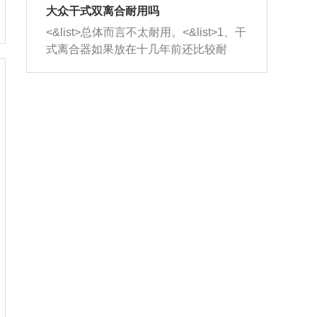
室，最后形成废气排出，就可以让三元
无法制作，需要将车辆送到修理厂或4s
造成烧机油。<&list>3、机油粘度。使用
大众干式双离合耐用吗
催化器得到清洗，排气管堵塞的情况就
店；<&list>2.车辆半轴套管防尘罩破
机油粘度过小的话，同样会有烧机油现
<&list>总体而言不太耐用。<&list>1、干
能够得到解决。
裂，破裂后会出现漏油现象，使半轴磨
象，机油粘度过小具有很好的流动性，
式离合器如果放在十几年前还比较耐
损严重，磨损的半轴容易损坏，产生异
容易窜入到气缸内，参与燃烧。<&list>
用，但是由于现在的汽车发动机动力输
响；<&list>3.稳定器的转向胶套和球头
4、机油量。机油量过多，机油压力过
出越来越高，使得干式离合器散热不足
老化，一般是使用时间过长造成的。解
大，会将部分机油压入气缸内，也会出
的缺陷也逐渐暴露出来。<&list>2、由于
决方法是更换新的质量好的转向橡胶套
现烧机油。<&list>5、机油滤清器堵塞：
干式双离合的工作环境暴露在空气中，
和球头。
会导致进气不畅，使进气压力下降，形
而离合器的散热也是通离合器罩上面的
成负压，使机油在负压的情况下吸入燃
几个小孔来进行散热。但是在行驶过程
烧室引起烧机油。<&list>6、正时齿轮或
中变速箱需要换挡，就不得不使得离合
链条磨损：正时齿轮或链条的磨损会引
器频繁工作。<&list>3、长时间的低速行
起气阀和曲轴的正时不同步。由于轮齿
驶以及过于频繁的启停，导致离合器的
或链条磨损产生的过量侧隙，使得发动
温度不断升高，而低速行驶时空气流动
机的调节无法实现：前一圈的正时和下
效率不高，无法将离合器中的热量有效
一圈可能就不一样。当气阀和活塞的运
的带走，导致离合器内部的温度不断升
动不同步时，会造成过大的机油消耗。
高，加速离合器的磨损。
解决方法：更换正时齿轮或链条。<&list
>7、内垫圈、进风口破裂：新的发动机
设计中，经常采用各种由金属和其他材