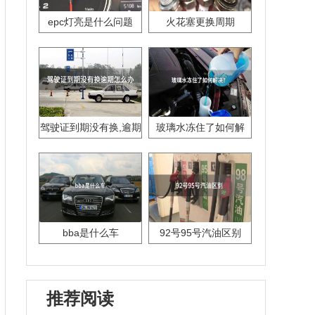
epc灯亮是什么问题
火花塞更换周期
驾驶证到期没有换,逾期
玻璃水冻住了如何解
怎么办??
决？
bba是什么车
92号95号汽油区别
推荐阅读