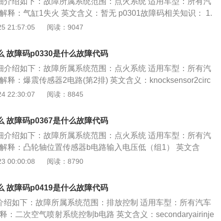
详细介绍如下：故障所属系统范围：点火系统 适用车型：所有汽
egr，pcv的空气泄漏，机械性气缸故障等。 故障原因和影
解释：气缸1失火 英文含义：暂无 p0301故障码相关知识： 1.
解决方法：暂无
位置及作用：a).作用是适当的时机火花塞能产生足以点燃汽缸
 21:57:05
阅读：9047
让引擎得到最佳的燃烧效率。2.点火系统的类型及结构原理和
统对车辆燃烧机功率有一定影响 故障原因和影响：暂无 建议及
么 故障码p0330是什么故障代码
详细介绍如下：故障所属系统范围：点火系统 适用车型：所有汽
：爆震传感器2电路(第2排) 英文含义：knocksensor2circ
 p0330故障码相关知识： 爆震传感器负责在发动机转速改变时探测震
 22:30:07
阅读：8845
后会将这个震动以电压的形式表达出来。必要的时候电子控制
通过延迟点火等来避免爆震发生。如果这个电压超出了校准范围，该
么 故障码p0367是什么故障代码
障原因包括爆震传感器电路，接头，其本身故障，或电子控制
详细介绍如下：故障所属系统范围：点火系统 适用车型：所有汽
m)故障等。 故障原因和影响：暂无 建议及解决方法：暂无
义解释：凸轮轴位置传感器b电路输入电压低（组1） 英文含
7故障码相关知识： 1.元件在车上的位置及作用：a).凸轮轴位置传
 00:00:08
阅读：8790
轴前端或后端的气门室盖附近。b).凸轮轴位置传感器作用是检
，作为各气缸按顺序喷油和点火的参考。2.元件的类型及结构原
么 故障码p0419是什么故障代码
凸轮轴位置传感器是一个一个由转子和信号线圈组成，旋转转子经
细介绍如下：故障所属系统范围：排放控制 适用车型：所有汽车
发生改变，从而产生脉冲电压。b).凸轮轴位置传感器有3根
：二次空气喷射系统控制b电路 英文含义：secondaryairinje
，一根为地线，一根为信号输出线。c).凸轮轴位置传感器用来