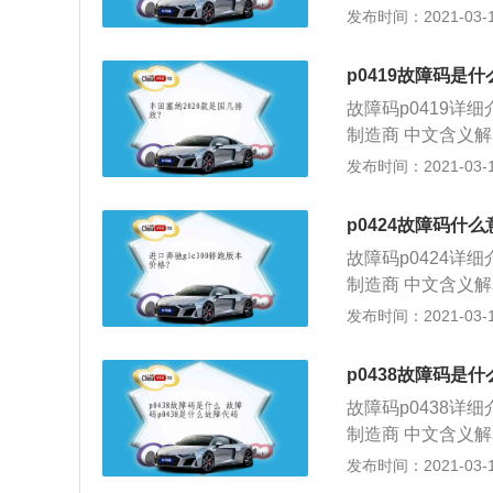
ctionsystemc
发布时间：2021-03-18
检测1号气缸的位
空气喷射系统通过
障原因和影响：1
等有害气体。这个
号，并输入ecu，
p0419故障码是什
(ecu)检测到
时刻控制和爆燃控
故障码p0419详
出现。 故障原因
值。 建议及解决方
制造商 中文含义解
及其线路是否有故障
0419故障码相关
发布时间：2021-03-18
a).检查机油是
空气喷射系统控制
技师。b).平时注
气强制送入发动机排
p0424故障码什么
次空气喷射系统控
故障码p0424详
泵、空气喷射控制
制造商 中文含义解释
空气喷射驱动器控
alysttemperat
发布时间：2021-03-18
空气喷射系统工作
称作催化净化转换器
气雾化差，为此采
对人体无害的气体
的混合气的空燃比
p0438故障码是什
表明预热以后催化
喷射技术就是在在
故障码p0438详
氧传感器，以及电
鲜空气和发动机废
制造商 中文含义
的碳氢化合物和c
无 p0438故障
发布时间：2021-03-17
启动时的排气温度
化转换器温度传感