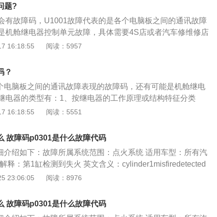
汽车上电子设备之间的通讯是依靠can线，如果出现无法通讯的
问题?
an线损坏，或can线插头没有插紧导致。而且，汽车上的电器负
会有故障码，U1001故障代表的是各个电脑板之间的通讯故障
，如果负极搭铁出现问题就会导致开路。
是机舱继电器控制单元故障，具体需要4S店或者汽车修维修店
为汽车故障码的相关介绍：1.汽车故障码就是汽车出现故障后
 16:18:55
阅读：5957
分析反映出的故障码。2.故障码分为真实码、历史码和偶发码，
史究其字面意思就是以前遗留的未清除的故障码，但是偶发故
码？
表各个电脑板之间的通讯故障表现的故障码，还有可能是机舱继电
继电器的类型有：1、按继电器的工作原理或结构特征分类
舌簧继电器、极化继电器；2、按继电器的外形尺寸分类有：
 16:18:55
阅读：5551
型微型继电器、小型微型继电器；3、按继电器的负载分类
、弱功率继电器、中功率继电器；4、按继电器的防护特征分
么 故障码p0301是什么故障代码
、封闭式继电器、敞开式继电器；5、按继电器按照动作原理
详细介绍如下：故障所属系统范围：点火系统 适用车型：所有汽
感应型、整流型；6、按照反应的物理量分类有：电流继电
：第1缸检测到失火 英文含义：cylinder1misfiredetected
频率继电器；7、按照继电器在保护回路中所起的作用分类
关知识： 气缸失火是指发动机工作过程中由于各种原因造成的混
 23:06:05
阅读：8976
量度继电器、信号继电器。
正常燃烧的现象。如果电子控制单元(ecu)检测到可能会对催化
失火，故障指示灯会闪烁，此时应立即关闭发动机。该故障码
么 故障码p0301是什么故障代码
ecu)检测到气缸1失火。故障原因包括点火系统故障，燃油输