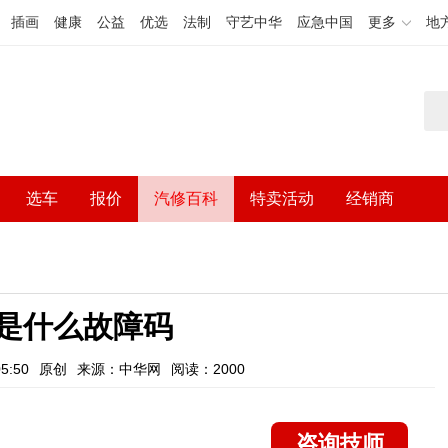
插画
健康
公益
优选
法制
守艺中华
应急中国
更多
地
选车
报价
汽修百科
特卖活动
经销商
01是什么故障码
5:50
原创
来源：中华网
阅读：2000
咨询技师