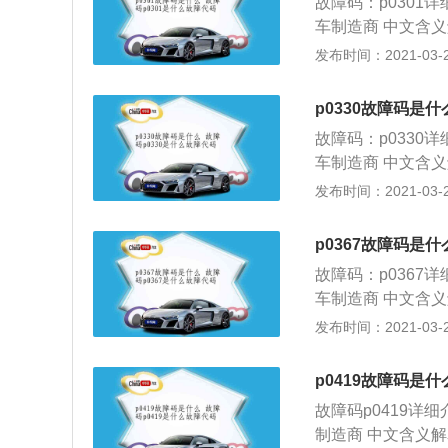
故障码：p0301
送故障，进气歧管或
车制造商 中文含义
响：暂无 建议及
点火系统在车上的
发布时间：2021-03-25
内混合气的火花，
影响：a).点火系
p0330故障码是什
解决方法：暂无
故障码：p0330
车制造商 中文含义解释
uit(bank2)
发布时间：2021-03-24
动。爆震传感器然
模块(ecu)会
p0367故障码是什
故障码会出现。故
故障码：p0367
模块(pcm或ec
车制造商 中文含
义：暂无 p036
发布时间：2021-03-23
感器一般装在凸轮
测1号气缸的位置
p0419故障码是什
理和影响：a).
故障码p0419详
过磁场使磁场强度
制造商 中文含义解释
线，一根为电源线