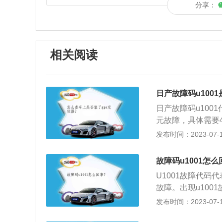
分享：
相关阅读
日产故障码u100
日产故障码u10
元故障，具体需要
意事项如下：1、
发布时间：2023-07-17
下进行，使用专用
断时，应尽量避免
故障码u1001怎
或零件有伤害的故
U1001故障代
的损失。
故障。出现u100
之间无法通讯是很
发布时间：2023-07-17
多，汽车已经不再