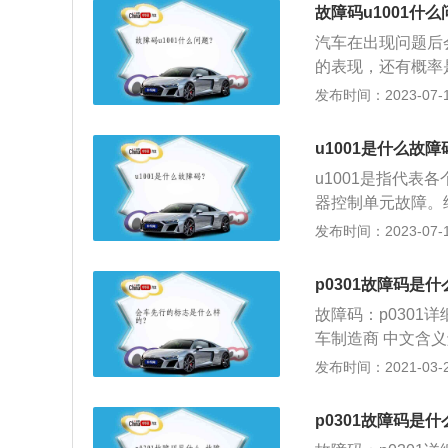
要进行通讯。2、
故障码u1001什么
现象，有可能是c
汽车在出现问题后
极都采用负极搭铁
的表现，还有概率
专员来查看。以下
发布时间：2023-07-17
经汽车电脑ECU
真实码好检测，历
u1001是什么故障
障码是不固定的。
u1001是指代
器控制单元故障。
有：固体继电器、
发布时间：2023-07-17
微型继电器、超小
有：微功率继电器
p0301故障码是什
类有：密封继电器
故障码：p0301
分类有：电磁型、
车制造商 中文含义解释
器、阻抗继电器、
p0301故障码相
发布时间：2021-03-25
有：启动继电器、
合气在气缸内不能
转换器造成破坏的
p0301故障码是什
表明电子控制单元(