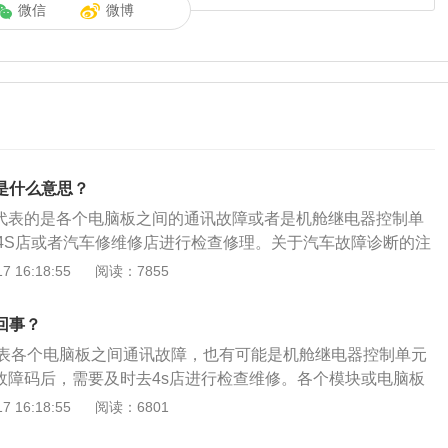
微信
微博
1是什么意思？
01代表的是各个电脑板之间的通讯故障或者是机舱继电器控制单
4S店或者汽车修维修店进行检查修理。关于汽车故障诊断的注
诊断条件：诊断、测试及排除故障时要在绝对保证安全的条件
 16:18:55
阅读：7855
诊断仪器时不应一个人操作。2、避免拆卸：进行汽车故障诊
拆卸零件，造成新的故障或损坏。3、故障测试：对汽车总成
么回事？
障不要长时间或反复测试，否则将使故障更加严重，造成更大
码代表各个电脑板之间通讯故障，也有可能是机舱继电器控制单元
1故障码后，需要及时去4s店进行检查维修。各个模块或电脑板
严重的故障。更多介绍如下：1、现在的汽车电子设备非常
 16:18:55
阅读：6801
是一个单纯的机械。电子设备很多就意味着各个电子设备之间