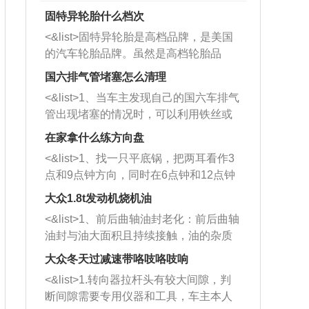
固特异轮胎什么档次
<&list>固特异轮胎是高档品牌，是美国
的汽车轮胎品牌。虽然是高档轮胎品
牌，但是中高低端的轮胎都有生产，这
国六排气管堵塞怎么清理
也是为了更好的开拓市场。
<&list>1、当车主发现自己的国六车排气
管出现堵塞的情况时，可以利用铁丝或
者是细棍，直接将杂物给取出来，如果
在家拿什么练方向盘
堵塞情况比较严重，也可以采取应急措
<&list>1、找一只平底锅，把两耳看作3
施。 <&list>2、直接利用木棍将所有的
点和9点钟方向，同时在6点钟和12点钟
杂物推到排气管里面的位置处，然后将
方向做一个标记。 <&list>2、双手握住
三元催化器拆解开，就可以将堵塞的东
大众1.8t发动机烧机油
平底锅两耳，然后往左打半圈、一圈、
西取出来。但如果是因为积碳过多引起
<&list>1、前后曲轴油封老化：前后曲轴
一圈半的练习，往右同样也要打相同的
的堵塞，就需要将三元催化器泡在草酸
油封与油大面积且持续接触，油的杂质
圈数。 <&list>3、最后强调要反复练
中进行清洗。 <&list>3、也可以利用清
和发动机内持续温度变化使其密封效果
习，这样就可以形成肌肉记忆，在真实
大众冬天过减速带咯吱咯吱响
洗剂对堵塞的情况得到解决，将清洗剂
逐渐减弱，导致渗油或漏油。<&list>2、
驾驶车辆时，不需要记忆也能打好方
放在燃油箱中，与燃油混合后，车辆启
<&list>1.转向器拉杆头有较大间隙，判
活塞间隙过大：积碳会使活塞环与缸体
向。
动时，就可以和汽油一起进入到燃烧
断间隙需要专用仪器和工具，车主本人
的间隙扩大，导致机油流入燃烧室中，