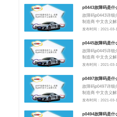
工作状态，使发动
检测催化转换器温
p0443故障码是什
检测到二次空气喷
的类型及结构原理
建议及解决方法：1
故障码p0443详
电源线。b).排
气，通常会有异响）
制造商 中文含义
阻元件安装在传感
喷射系统空气泵、
p0443故障码相
发布时间：2021-03-17
无
电磁阀及其线路是
制系统转换阀一般
器是否异常（如进气
碳罐内的汽油蒸汽
p0445故障码是什
方法a).检查二
碳罐控制系统转换
故障码p0445详
决或有其他故障请
制，分别是电源线
制造商 中文含义解
涉水，二次空气喷
直接排放至空气的重
eemissionsystem
发布时间：2021-03-17
应尽量避免涉水。
系统的作用是将油
排放(evap)系
里，发动机然后会
里。发动机然后会
免直接排入空气中
p0497故障码是什
子控制单元(ec
内，该故障码会出现
故障码p0497详
障码会出现。故障原
关闭不严b).检查
制造商 中文含义解释
p电磁阀故障，ev
有故障d).通风电
nsystemlowpu
发布时间：2021-03-17
响：暂无 建议及
障f).进气压力传感
汽油蒸气导入装有
盖是否破损或者关
空气将这些汽油蒸
p0494故障码是什
业技师。