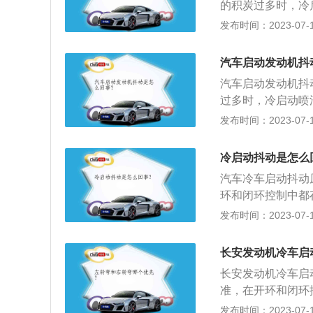
的积炭过多时，冷
的部件；4、点火
气过稀，使得启动
发布时间：2023-07-17
此在冷启动时应喷
车，着车后吸附在
量越小。在低温下
混合气变浓，发动
汽车启动发动机抖
出火花塞，擦掉电
过低：气温越低，
统，排除点火能量
汽车启动发动机抖
利与否。
被清洗，油垫和火
过多时，冷启动喷
压油泵的转动方向
稀，使得启动困难
发布时间：2023-07-17
缩空气把阻尼孔吹
着车后吸附在积碳
清洗锥阀芯即可；
气变浓，发动机的
冷启动抖动是怎么
工作不良，会造成
问题。应该检查一
汽车冷车启动抖动
资的小型车就不能
塞工作不良状况不
环和闭环控制中都
可以换油泵弹簧、
发动机积炭、洗过
摄氏度。2、气门
发布时间：2023-07-17
油，但车主加了9
燃油供油压力以及
积碳可以吸收适量
达不到相应的热值
压力传感器数值错
时间使用后，每个
荐的标号的燃油。
长安发动机冷车启
有的间隙小。在冷
长安发动机冷车启
漏掉一定的高温气
准，在开环和闭环
是电脑判断当时发
度是37摄氏度，
发布时间：2023-07-17
摄氏度，但传感器“