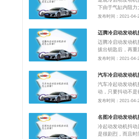
差，影响动力也会
下由于气缸内阻力
时，会出现车辆的
发布时间：2021-04-28
炭时，其积炭会吸
开车时车辆发生抖
迈腾冷启动发动机
量，汽车使用时间
迈腾冷启动发动机
动力，使车子发生
拔出钥匙后，再重
度过高导致的抖动
发布时间：2021-04-28
烧不充分造成的，
汽车冷启动发动机
汽车冷起动发动机
动，只要抖动不是
动严重或持续时间
发布时间：2021-04-28
会存在于燃油动力
过多的碳会影响发
名图冷启动发动机
冷起动发动机抖动
是很剧烈，而且时