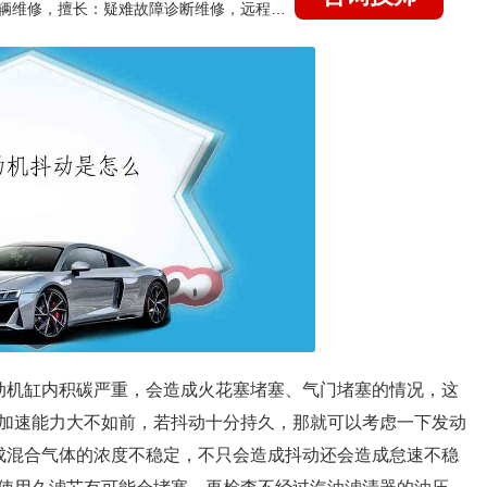
国家认证的汽车维修技师，15年德美日等各系车辆维修，擅长：疑难故障诊断维修，远程维修技术指导
动机缸内积碳严重，会造成火花塞堵塞、气门堵塞的情况，这
加速能力大不如前，若抖动十分持久，那就可以考虑一下发动
成混合气体的浓度不稳定，不只会造成抖动还会造成怠速不稳