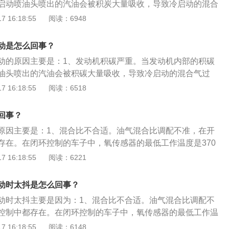
启动喷油头喷出的汽油会被积炭大量吸收，导致冷启动的混合
能量不足。发动机内的温度、燃油和润滑油的温度都不够，因
困难，这种状况下，只有等到积炭吸收的汽油饱和，才容易着
 16:18:55
阅读：6948
射更多的燃油，以满足动力的要求。火花塞间隙越大，点火能
积炭上的汽油又会被发动机的真空吸力吸入汽缸内燃烧，又使
，燃料雾化不好，燃料需要更高的点火能量；解决办法：可拧
机的可燃混合气时稀时浓，造成冷启动后怠速抖动。2、气温
动是怎么回事？
极间油污，装复后即可着车。彻底的解决办法是检查点火系
冷启动所需要的油量越大，积炭的存在就越会影响冷启动的顺
低的原因；5、油压不稳定。发动机积碳已被清除，节气门已
动的原因主要是：1、发动机积碳严重。当发动机内部的积碳
花塞已被更换等。怠速时仍发现车身抖动；解决办法：调整液
油头喷出的汽油会被积碳大量吸收，导致冷启动的混合气过
，把溢流阀拆开清洗，直到阀芯在阀体内运动灵活，然后用压
，这种状况下，只有等到积碳吸收的汽油饱和，才容易着车，
 16:18:55
阅读：6518
通，清洗过滤器滤芯，并检查吸油管路是否堵塞，拆开压力阀
上的汽油又会被发动机的真空吸力吸入汽缸内燃烧，又使混合
6、如果油泵供油压力异常，或者进气压力传感器数值错误，
可燃混合气时稀时浓，造成冷启动后怠速抖动。2、点火系统
回事？
车身抖动；解决办法：建议检查汽油泵电压，如果是进口或合
下火花塞、高压导线和点火线圈的工作状况，点火系统、火花
原因主要是：1、混合比不合适。油气混合比调配不准，在开
修理，只能换新的。如果是国产的发动机或者大型货车等，就
好同样会导致这类故障现象。3、油压不稳。如果已经清理过
存在。在闭环控制的车子中，氧传感器的最低工作温度是370
单向阀、泵膜；7、燃油问题。如果标签上要求使用95号汽
节气门、换过火花塞等，仍然发现怠速时车身抖动，应该检查
和进气道积碳。如果发动机内的气门和进气道发生积碳，由于
 16:18:55
阅读：6221
2号汽油，可能会导致汽车抖动，当机油不达标时，会导致燃烧
进气压力传感器等是否正常，如果油泵供油压力不正常或进气
的燃油，ECU判断出现错误。3、各缸工况不同。发动机在长
，导致燃烧的动力输出低；解决办法：车主应添加油箱盖上推
误和工作不良都会引发车身抖动。
缸套与活塞的间隙也会出现或大或小的不同，即有的间隙大，
动时太抖是怎么回事？
启动时，又无良好的机油润滑，大间隙的汽缸容易从间隙中泄
动时太抖主要是因为：1、混合比不合适。油气混合比调配不
体，从而减少了动力输出。4、水温传感器失灵。水温传感器
控制中都存在。在闭环控制的车子中，氧传感器的最低工作温
动机工况的重要依据之一。如果发动机冷启动时温度为零下10
如果刚启动车，由于排气管中的温度达不到37摄氏度，所以氧传
 16:18:55
阅读：6148
告诉电脑现在温度是20摄氏度”，那么电脑就会按20摄氏度的