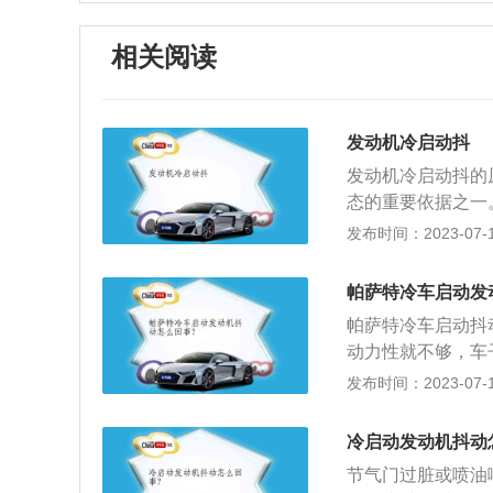
相关阅读
发动机冷启动抖
发动机冷启动抖的
态的重要依据之一
给电脑现在的温度
发布时间：2023-07-17
议车主去4S店或
应及时进行修复，
帕萨特冷车启动发
必要的损失；2、
帕萨特冷车启动抖
和进气口都产生积
动力性就不够，车
充分燃烧，也无法
碳过多：发动机内
发布时间：2023-07-17
加供液装置进行清
收，导致冷启动的
机脚老化，发动机
仅会影响发动机的
题，振动会传递到
冷启动发动机抖动
用寿命。所以，建
各缸工况不一样，
节气门过脏或喷油
加入高标号的汽油
时到4S店或者汽