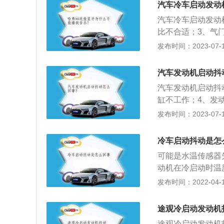
汽车冷车启动发动
会堵塞，再检查不
汽车冷车启动发动
题。3、发动机机
比不合适；3、气
抖动越来越严重，
出现故障；6、机
发布时间：2023-07-17
4、缺缸缺火。这
路，检查怠速马达
机点火线圈或火花
检查油压，必要时
那车子就会出现抖
汽车发动机启动抖
步骤是：1、右脚
汽车发动机启动抖
脚持续踩住刹车和
缸不工作；4、发
步即可。
车提供动力的装置
发布时间：2023-07-17
机分为柴油发动机
发动机和柴油发动
冷车启动抖动是怎
的机械能对外输出
可能是水温传感器
动机在冷启动时温
度，因此行车电脑
发布时间：2022-04-18
小，发动机抖动是
小的判断，造成车
途观冷启动发动机
较多。点火能量指
途观冷启动发动机