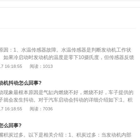
原因：1、水温传感器故障。水温传感器是判断发动机工作状
。如果冷启动时发动机的温度是零下10摄氏度，但传感器反馈
是10摄氏度，那么电脑就会在10摄氏度时喷油；解决办法：建
 16:18:55
阅读：1013
修理厂进行燃油系统的检测或维修，若发现燃油系统出现问题，
车主个人无法解决此问题或容易使汽车产生新的问题，造成不
动机抖动怎么回事?
发动机积碳。发动机积碳表现为气门和进气口积碳。如果气门
动现象最根本原因是气缸内燃烧不好，燃烧不好，车子提供的
碳，会影响ECU的错误判断，导致喷油量减少。即使混合油气
子就会发生抖动。对于汽车启动会抖动的详细介绍如下:1、积
保证足够的动力；解决办法：往油箱中加入燃油清洁剂，使用
部的积碳过多时，冷启动喷油头喷出的汽油会被积碳大量吸
 16:18:55
阅读：7036
洗，拆解发动机进行清洗即可；3、这辆车是旧的。比如发动
混合气过稀，使得启动会抖动。2、燃油品质:燃油品质较差不
脚负责吸收发动机运转时的轻微振动。如果发动机底座有问
整体性能，而且长此以往就会造成对发动机的损伤，缩短其使
方向盘和驾驶室，造成怠速时的振动。老爷车容易出现发动机
怎么回事?
议各位车主，不要贪图一时的便宜加入劣质燃油，更不要盲目
火花塞点火间隙和时间控制也会不一样；解决办法：车主应及
嘴积炭过多。以下是相关介绍：1、积炭过多：当发动机内部
，而是根据用车手册说明选择相应的燃油标号。
车修理店检查汽车各部分部件，若部件老化严重，应及时更换新