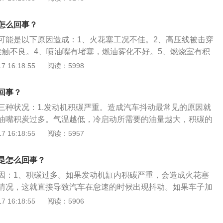
ECU判断失误，其通过执行机构对油气混合、点火时间的控制
然要小，出现抖动也正常。
小了车子的动力输出，出现抖动现象。2、气门和进气道积
怎么回事？
的气门和进气道发生积碳，由于积碳可以吸收适量的燃油，EC
可能是以下原因造成：1、火花塞工况不佳。2、高压线被击穿
3、各缸工况不同。多缸机的火花塞也会有上述的问题。在长时
接触不良。4、喷油嘴有堵塞，燃油雾化不好。5、燃烧室有积
的点火间隙和时间控制会出现不同，但是ECU诊断不出这种偏
。6、温度低导致机油发凝，流动性变低，润滑不良，待温度
 16:18:55
阅读：5998
”平等相待，这就出现了实际与理论的差错，结果有的缸产生的
。7、发动机的减震胶垫损坏也能造成车身抖动。8、发动机内
抖动。4、水温传感器失灵。水温传感器是电脑判断当时发动
动机内的气门和进气道发生积碳，积碳可吸收适量的燃油，达
之一。如果发动机冷启动时温度为零下10摄氏度，但传感器“告
回事？
，致使冷车启动抖动。
是20摄氏度”，那么电脑就会按20摄氏度的工况喷油，油量当然
三种状况：1.发动机积碳严重。造成汽车抖动最常见的原因就
动。
油嘴积炭过多。气温越低，冷启动所需要的油量越大，积碳的
启动的顺利与否。2.点火系统问题。检查一下火花塞、高压导
 16:18:55
阅读：5957
作状况，点火系统工作不良，火花塞跳火状况不好同样会导致
.油压不稳。如果已经清理过发动机积碳、洗过节气门、换过油
是怎么回事？
仍然发现怠速时车身抖动，建议您到4S店检查燃油供油压力以
因：1、积碳过多。如果发动机缸内积碳严重，会造成火花塞
等是否正常。
情况，这就直接导致汽车在怠速的时候出现抖动。如果车子加
若抖动十分持久，那就可以考虑一下发动机缸内清洗。2、供
 16:18:55
阅读：5906
不稳容易造成混合气体的浓度不稳定，不只会造成抖动还会造
产生。可以首先考虑更换汽油滤清器，毕竟使用久滤芯有可能