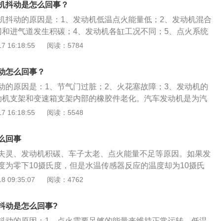
机抖动是怎么回事？
经过汽油滤清器的油压，如果不正常的话就有可能是油泵的问
机抖动的原因是：1、发动机低温点火能量低；2、发动机混合
脚垫老化。这也是个非常常见的抖动原因，如果你的车发动机
门和进气道发生积碳；4、发动机各缸工况不同；5、点火系统
但动力却没有随之变弱，就可以考虑是不是机脚垫的问题。
脚垫老化。汽车冷车启动发动机抖动的解决办法是：1、清洗油
 16:18:55
阅读：5784
是发动机抖动最常见的原因，甚至没有之一，其问题出在发动
是否有积碳；2、检查火花塞是否积碳过多，更换火花塞；3、
塞上，如果点火线圈出现问题或火花塞因某种原因无法跳火，
更换部件；4、查看电瓶电压是否在规定的范围。汽车启动的
动的状况。
动怎么回事？
踩住刹车，左脚踩住离合；2、挂空挡，插入钥匙启动；3、双
动的原因是：1、节气门过脏；2、火花塞故障；3、发动机的
离合，挂一挡松手刹；4、松刹车，松离合，右脚踩油门至起
动机支架和变速箱支架内部的橡胶件老化。汽车发动机是为汽
，决定着汽车的动力性、经济性、稳定性和环保性。汽车发动
 16:18:55
阅读：5548
、汽油发动机、电动汽车电动机和混合动力电动机，其中汽油
机都属于往复活塞式内燃机，将燃料的化学能转化为活塞运动
么回事
动力。
失灵、发动机积碳、车子太老、点火能量不足等原因。如果发
度为零下10摄氏度，但是水温传感器反应的温度却为10摄氏
就会指令发动机按照10摄氏度的状况来使用汽油，所以油量较
 09:35:07
阅读：4762
肯定的；而发动机积碳之后，也会影响行车电脑做出喷油量较
辆在启动时抖动。车子太老这个就不用多讲了，元件老化的比
抖动是怎么回事?
的是，火花塞的状况比较差，燃油雾化性差，造成点火性能
抖动的原因：1、点火需要足够的能量来维持正常运转，低温