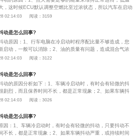
让车辆发生抖动。
大，这时候ECU默认调整空燃比至过浓状态，所以汽车在启动
启动怠速低且伴有抖动的情况；2、当发动机产生一定量的积
 02:14:03
阅读：3159
收部分油气，导致燃烧不完全，导致汽车动力不足，也会造成
动的现象；3、低温燃油雾化不好，燃油需要较高的点火能
抖动是怎么回事?
长，火花塞点火间隙容易变大，导致点火能量降低，从而影响
抖动原因：1、行车电脑在冷启动时程序配比量不够造成，您
抖动。
新启动，一般可以消除；2、油的质量有问题，造成混合气浓
问题，换一种质量好的就可以了；3、可能是节气门脏了，燃
 02:14:03
阅读：3122
去清洗一下节气门就会消失了。
抖动是怎么回事?
抖动的原因分析如下：1、车辆冷启动时，有时会有轻微的抖
很剧烈，而且保养时间不长，都是正常现象；2、如果车辆抖
较长，必须进行检查，一般发动机抖动主要是由于积碳，积碳
 02:14:03
阅读：3026
系统的各个部分，只要汽油不能充分燃烧，就会有积碳；3、
动机的正常运转，导致发动机启动抖动。
抖动是怎么回事?
原因：1、车辆冷启动时，有时会有轻微的抖动，只要抖动不
间不长，都是正常现象；2、如果车辆抖动严重，或持续时间