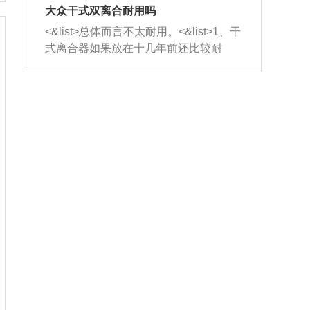
室，最后形成废气排出，就可以让三元
无法制作，需要将车辆送到修理厂或4s
造成烧机油。<&list>3、机油粘度。使用
大众干式双离合耐用吗
催化器得到清洗，排气管堵塞的情况就
店；<&list>2.车辆半轴套管防尘罩破
机油粘度过小的话，同样会有烧机油现
<&list>总体而言不太耐用。<&list>1、干
能够得到解决。
裂，破裂后会出现漏油现象，使半轴磨
象，机油粘度过小具有很好的流动性，
式离合器如果放在十几年前还比较耐
损严重，磨损的半轴容易损坏，产生异
容易窜入到气缸内，参与燃烧。<&list>
用，但是由于现在的汽车发动机动力输
响；<&list>3.稳定器的转向胶套和球头
4、机油量。机油量过多，机油压力过
出越来越高，使得干式离合器散热不足
老化，一般是使用时间过长造成的。解
大，会将部分机油压入气缸内，也会出
的缺陷也逐渐暴露出来。<&list>2、由于
决方法是更换新的质量好的转向橡胶套
现烧机油。<&list>5、机油滤清器堵塞：
干式双离合的工作环境暴露在空气中，
和球头。
会导致进气不畅，使进气压力下降，形
而离合器的散热也是通离合器罩上面的
成负压，使机油在负压的情况下吸入燃
几个小孔来进行散热。但是在行驶过程
烧室引起烧机油。<&list>6、正时齿轮或
中变速箱需要换挡，就不得不使得离合
链条磨损：正时齿轮或链条的磨损会引
器频繁工作。<&list>3、长时间的低速行
起气阀和曲轴的正时不同步。由于轮齿
驶以及过于频繁的启停，导致离合器的
或链条磨损产生的过量侧隙，使得发动
温度不断升高，而低速行驶时空气流动
机的调节无法实现：前一圈的正时和下
效率不高，无法将离合器中的热量有效
一圈可能就不一样。当气阀和活塞的运
的带走，导致离合器内部的温度不断升
动不同步时，会造成过大的机油消耗。
高，加速离合器的磨损。
解决方法：更换正时齿轮或链条。<&list
>7、内垫圈、进风口破裂：新的发动机
设计中，经常采用各种由金属和其他材