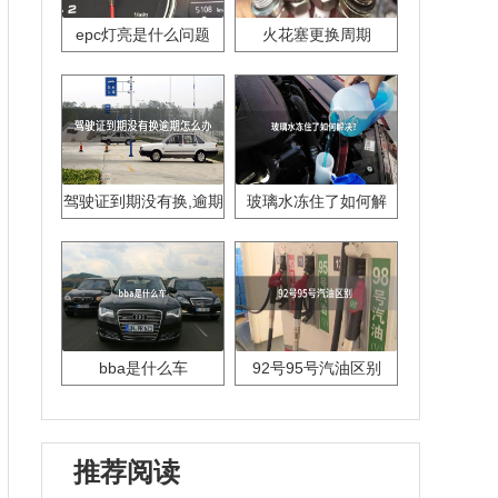
epc灯亮是什么问题
火花塞更换周期
驾驶证到期没有换,逾期
玻璃水冻住了如何解
怎么办??
决？
bba是什么车
92号95号汽油区别
推荐阅读