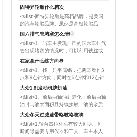
固特异轮胎什么档次
<&list>固特异轮胎是高档品牌，是美国
的汽车轮胎品牌。虽然是高档轮胎品
牌，但是中高低端的轮胎都有生产，这
国六排气管堵塞怎么清理
也是为了更好的开拓市场。
<&list>1、当车主发现自己的国六车排气
管出现堵塞的情况时，可以利用铁丝或
者是细棍，直接将杂物给取出来，如果
在家拿什么练方向盘
堵塞情况比较严重，也可以采取应急措
<&list>1、找一只平底锅，把两耳看作3
施。 <&list>2、直接利用木棍将所有的
点和9点钟方向，同时在6点钟和12点钟
杂物推到排气管里面的位置处，然后将
方向做一个标记。 <&list>2、双手握住
三元催化器拆解开，就可以将堵塞的东
大众1.8t发动机烧机油
平底锅两耳，然后往左打半圈、一圈、
西取出来。但如果是因为积碳过多引起
<&list>1、前后曲轴油封老化：前后曲轴
一圈半的练习，往右同样也要打相同的
的堵塞，就需要将三元催化器泡在草酸
油封与油大面积且持续接触，油的杂质
圈数。 <&list>3、最后强调要反复练
中进行清洗。 <&list>3、也可以利用清
和发动机内持续温度变化使其密封效果
习，这样就可以形成肌肉记忆，在真实
大众冬天过减速带咯吱咯吱响
洗剂对堵塞的情况得到解决，将清洗剂
逐渐减弱，导致渗油或漏油。<&list>2、
驾驶车辆时，不需要记忆也能打好方
放在燃油箱中，与燃油混合后，车辆启
<&list>1.转向器拉杆头有较大间隙，判
活塞间隙过大：积碳会使活塞环与缸体
向。
动时，就可以和汽油一起进入到燃烧
断间隙需要专用仪器和工具，车主本人
的间隙扩大，导致机油流入燃烧室中，