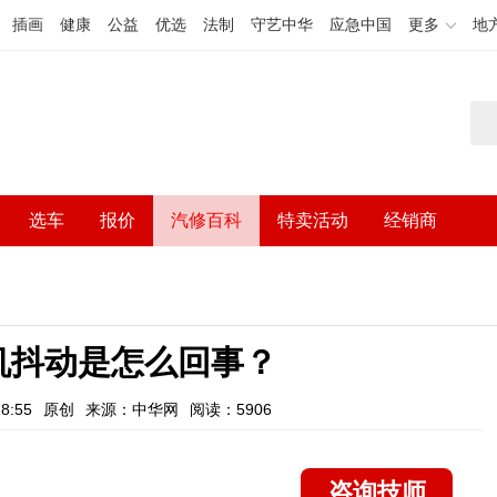
插画
健康
公益
优选
法制
守艺中华
应急中国
更多
地
选车
报价
汽修百科
特卖活动
经销商
机抖动是怎么回事？
8:55
原创
来源：中华网
阅读：5906
咨询技师