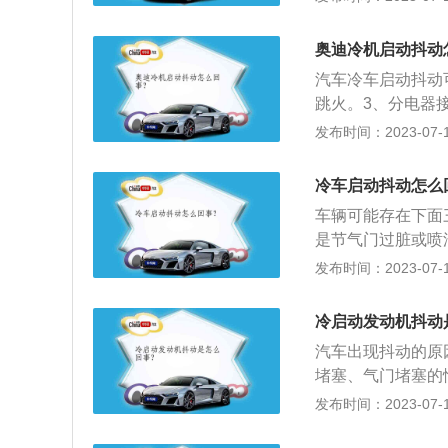
感器不工作。此时
工况喷油，油量当
出现误差，从而减
奥迪冷机启动抖动
碳。如果发动机内
汽车冷车启动抖动
U判断出现错误。
跳火。3、分电器
间使用后，火花塞
碳，导致气门卡滞
发布时间：2023-07-17
差，依旧对“它们
上升抖动现象消失
功率偏小，会导致
部的积碳过多。发
机工况的重要依据
冷车启动抖动怎么
不到需要的动力性
诉”电脑“现在温度
车辆可能存在下面
要小，即会导致抖
是节气门过脏或喷
存在就越会影响冷
发布时间：2023-07-17
线和点火线圈的工
这类故障现象。3
冷启动发动机抖动
垫以及火花塞等，
汽车出现抖动的原
及进气压力传感器
堵塞、气门堵塞的
速能力大不如前，
发布时间：2023-07-17
油系统故障。油压
成怠速不稳的现象