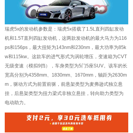
瑞虎5x的发动机参数是：瑞虎5x搭载了1.5L直列四缸发动
机和1.5T直列四缸发动机，这两款发动机的最大马力为116
ps和156ps，最大扭矩为143nm和230nm，最大功率为85k
w和115kw。这款车的进气形式为涡轮增压，变速箱为CVT
无级变速（模拟9挡），车身类型为5门5座SUV。该车的长
宽高分别为4358mm、1830mm、1670mm，轴距为2630m
m，驱动方式为前置前驱，前悬架类型为麦弗逊式独立悬
挂，后悬架类型为扭力梁式非独立悬挂，转向助力类型为
电动助力。