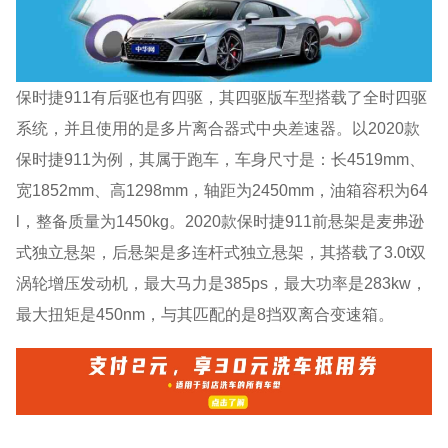
保时捷911有后驱也有四驱，其四驱版车型搭载了全时四驱
系统，并且使用的是多片离合器式中央差速器。以2020款
保时捷911为例，其属于跑车，车身尺寸是：长4519mm、
宽1852mm、高1298mm，轴距为2450mm，油箱容积为64
l，整备质量为1450kg。2020款保时捷911前悬架是麦弗逊
式独立悬架，后悬架是多连杆式独立悬架，其搭载了3.0t双
涡轮增压发动机，最大马力是385ps，最大功率是283kw，
最大扭矩是450nm，与其匹配的是8挡双离合变速箱。