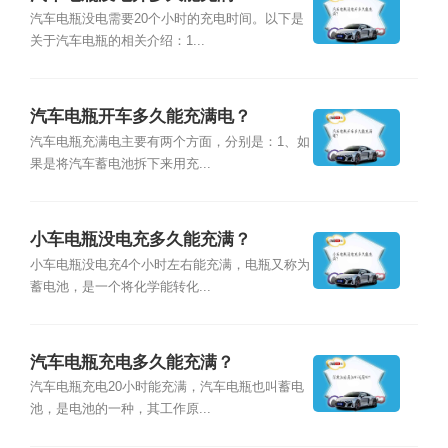
汽车电瓶没电需要20个小时的充电时间。以下是
关于汽车电瓶的相关介绍：1...
汽车电瓶开车多久能充满电？
汽车电瓶充满电主要有两个方面，分别是：1、如
果是将汽车蓄电池拆下来用充...
小车电瓶没电充多久能充满？
小车电瓶没电充4个小时左右能充满，电瓶又称为
蓄电池，是一个将化学能转化...
汽车电瓶充电多久能充满？
汽车电瓶充电20小时能充满，汽车电瓶也叫蓄电
池，是电池的一种，其工作原...