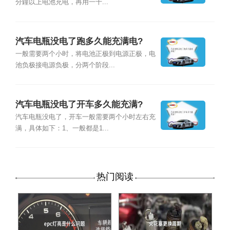
分鐘以上电池充电，再用一千...
汽车电瓶没电了跑多久能充满电?
一般需要两个小时，将电池正极到电源正极，电
池负极接电源负极，分两个阶段...
汽车电瓶没电了开车多久能充满?
汽车电瓶没电了，开车一般需要两个小时左右充
满，具体如下：1、一般都是1...
热门阅读