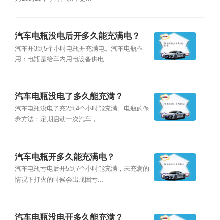
汽车电瓶没电后开多久能充满电？
汽车开3到5个小时电瓶开充满电。汽车电瓶作
用：电瓶是给车内用电设备供电...
汽车电瓶没电了多久能充满？
汽车电瓶没电了充2到4个小时能充满。电瓶的保
养方法：定期启动一次汽车，...
汽车电瓶开多久能充满电？
汽车电瓶亏电后开5到7个小时能充满，未充满的
情况下打火的时候会出现因亏...
汽车电瓶没电开多久能充满？