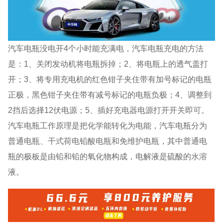
汽车电瓶没电开4个小时能充满电，汽车电瓶充电的方法
是：1、关闭发动机将电瓶拆掉；2、将电瓶上的透气盖打
开；3、将专用充电机的红色钳子夹住带有加号标记的电瓶
正极，黑色钳子夹住带有减号标记的电瓶负极；4、调整到
2挡后选择12伏电源；5、插好充电器电源打开开关即可。
汽车电瓶工作原理是把化学能转化为电能，汽车电瓶分为
普通电瓶、干式荷电铅酸电瓶和免维护电瓶，其中普通电
瓶的极板是由铅和铅的氧化物构成，电解液是硫酸的水溶
液。