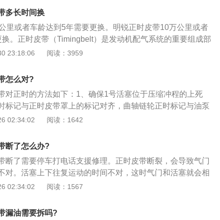
缸上止点，将曲轴固定镙丝拧上，固定住曲轴；2、转动进排
带多长时间换
后端有凹槽，将两根凸轮轴凹槽平衡对齐，将专用工具卡进
万公里或者车龄达到5年需要更换。明锐正时皮带10万公里或者
条装上新链条。曲轴皮带轮也是没有滑键的，安装时，皮带轮
换。正时皮带（Timingbelt）是发动机配气系统的重要组成部
条外壳上面的凹槽里；汽修网Http://auto.china.com/4、
连接并配合一定的传动比来保证进、排气时间的准确。正时皮
 23:18:06
阅读：3959
可以调整的，安装时要不间隙调整到位，不然会报故障码；曲
：1、将凸轮轴正时齿轮的记号与气门室盖上的记号对准；2、
是自由转动的。（中华网汽车wang原创）
号与前盖记号对准；3、将正时皮带依次装如曲轴正时齿轮、
带怎么对?
轴正时齿轮和滑轮皮带轮；汽修网Http://auto.china.co
带对正时的方法如下：1、确保1号活塞位于压缩冲程的上死
装螺栓1/4—1/2圈，将自动张紧器推杆压缩到最低位置用钢真插
时标记与正时皮带罩上的标记对齐，曲轴链轮正时标记与油泵
调整滑轮，逆时针旋转使滑轮两调整孔与地面平行，锁紧固定
；2、将正时皮带到安装曲轴链轮上，然后经由左侧凸轮轴链
 02:34:02
阅读：1642
5、顺时针旋转曲轴2圈，检查正时记号是否正确对准；6、转
轮。确保旧皮带按原来转动方向安装，新皮带上面的字母能从
时皮带外下罩，正时皮带外上罩；7、装回发电机，空调压缩
3、松开正时皮带张紧器螺母。举升并支撑汽车。安装中间正
检查发动机有无异常。（中华网汽车wang原创）
带断了怎么办?
轴传感器线束正确布线；4、顺时针转动曲轴大约2圈，直到曲
带断了需要停车打电话支援修理。正时皮带断裂，会导致气门
标记与下部正时皮带罩上的“0”标记对齐。拆下下部正时皮带罩
不对。活塞上下往复运动的时间不对，这时气门和活塞就会相
拧紧正时皮带张紧器螺母到规范值；5、顺时针转动曲轴60
和活塞损坏。这时发动机就无法工作，就需要大修发动机了。
 02:34:02
阅读：1567
器上的白色标记与下部正时皮带罩上的“0”标记对齐。确保凸轮
带的检查方法：1、先断开蓄电池负极电缆，再断开其正极电
罩上的标记对齐。
发电机的电线插头，然后从汽缸盖上拆下发动机线束，拆下汽
带漏油需要拆吗?
皮带上罩；3、逆时针转动曲轴皮带轮，检查皮带是否有裂纹