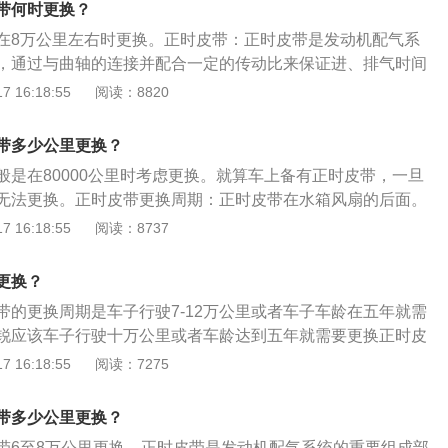
带何时更换？
在8万公里左右时更换。正时皮带：正时皮带是发动机配气系
，通过与曲轴的连接并配合一定的传动比来保证进、排气时间
作用：正时皮带作用是当发动机运转时，活塞的行程气门的开
 16:18:55
阅读：8820
序，在正时的连接作用下，时刻要保持同步运转。正时皮带属
时皮带一旦断裂，凸轮轴不会照着正时运转，此时极有可能导
带多少公里更换？
造成严重毁损，所以正时皮带一定要依据原厂指定的里程或时
般是在80000公里时考虑更换。就算车上备有正时皮带，一旦
无法更换。正时皮带更换周期：正时皮带在水箱风扇的后面。
部件，随着发动机工作时间的增加，正时皮带和正时皮带的附
 16:18:55
阅读：8737
紧轮、正时皮带张紧器和水泵等都会发生磨损或老化，在规定
正时皮带及附件，更换周期则随着发动机的结构不同而有所不
更换？
驶到6万-10万公里时应该更换，具体的更换周期应该以车辆的
带的更换周期是车子行驶7-12万公里或者车子车龄在五年就需
。正时皮带的作用：发动机正时皮带的主要作用是驱动发动机
锐应该车子行驶十万公里或者车龄达到五年就需要更换正时皮
进、排气门在适当的时候开启或关闭，以保证发动机气缸能够
的相关信息如下：1、简介：正时齿轮是在机械装置中对完成
 16:18:55
阅读：7275
。
时间尺度定位的齿轮。在内燃机内的进排气系统、在钟表内等
在顺序关系的局部体系都引入了正时齿轮。2、传动方式：正
带多少公里更换？
方式：链条传动、齿带传动、齿轮传动。
带6至8万公里更换。正时皮带是发动机配气系统的重要组成部