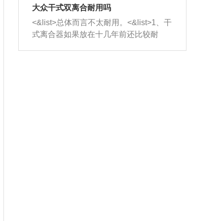
室，最后形成废气排出，就可以让三元
无法制作，需要将车辆送到修理厂或4s
造成烧机油。<&list>3、机油粘度。使用
大众干式双离合耐用吗
催化器得到清洗，排气管堵塞的情况就
店；<&list>2.车辆半轴套管防尘罩破
机油粘度过小的话，同样会有烧机油现
<&list>总体而言不太耐用。<&list>1、干
能够得到解决。
裂，破裂后会出现漏油现象，使半轴磨
象，机油粘度过小具有很好的流动性，
式离合器如果放在十几年前还比较耐
损严重，磨损的半轴容易损坏，产生异
容易窜入到气缸内，参与燃烧。<&list>
用，但是由于现在的汽车发动机动力输
响；<&list>3.稳定器的转向胶套和球头
4、机油量。机油量过多，机油压力过
出越来越高，使得干式离合器散热不足
老化，一般是使用时间过长造成的。解
大，会将部分机油压入气缸内，也会出
的缺陷也逐渐暴露出来。<&list>2、由于
决方法是更换新的质量好的转向橡胶套
现烧机油。<&list>5、机油滤清器堵塞：
干式双离合的工作环境暴露在空气中，
和球头。
会导致进气不畅，使进气压力下降，形
而离合器的散热也是通离合器罩上面的
成负压，使机油在负压的情况下吸入燃
几个小孔来进行散热。但是在行驶过程
烧室引起烧机油。<&list>6、正时齿轮或
中变速箱需要换挡，就不得不使得离合
链条磨损：正时齿轮或链条的磨损会引
器频繁工作。<&list>3、长时间的低速行
起气阀和曲轴的正时不同步。由于轮齿
驶以及过于频繁的启停，导致离合器的
或链条磨损产生的过量侧隙，使得发动
温度不断升高，而低速行驶时空气流动
机的调节无法实现：前一圈的正时和下
效率不高，无法将离合器中的热量有效
一圈可能就不一样。当气阀和活塞的运
的带走，导致离合器内部的温度不断升
动不同步时，会造成过大的机油消耗。
高，加速离合器的磨损。
解决方法：更换正时齿轮或链条。<&list
>7、内垫圈、进风口破裂：新的发动机
设计中，经常采用各种由金属和其他材