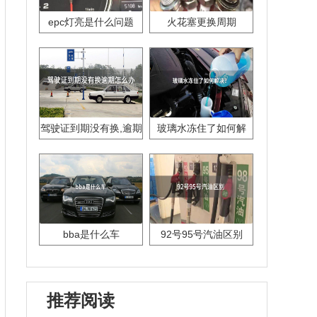
epc灯亮是什么问题
火花塞更换周期
驾驶证到期没有换,逾期
玻璃水冻住了如何解
怎么办??
决？
bba是什么车
92号95号汽油区别
推荐阅读