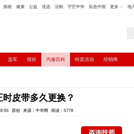
插画
健康
公益
优选
法制
守艺中华
应急中国
更多
地
选车
报价
汽修百科
特卖活动
经销商
正时皮带多久更换？
8:55
原创
来源：中华网
阅读：5778
咨询技师