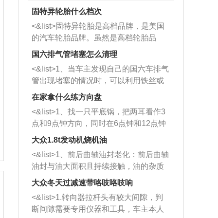
固特异轮胎什么档次
<&list>固特异轮胎是高档品牌，是美国
的汽车轮胎品牌。虽然是高档轮胎品
牌，但是中高低端的轮胎都有生产，这
国六排气管堵塞怎么清理
也是为了更好的开拓市场。
<&list>1、当车主发现自己的国六车排气
管出现堵塞的情况时，可以利用铁丝或
者是细棍，直接将杂物给取出来，如果
在家拿什么练方向盘
堵塞情况比较严重，也可以采取应急措
<&list>1、找一只平底锅，把两耳看作3
施。 <&list>2、直接利用木棍将所有的
点和9点钟方向，同时在6点钟和12点钟
杂物推到排气管里面的位置处，然后将
方向做一个标记。 <&list>2、双手握住
三元催化器拆解开，就可以将堵塞的东
大众1.8t发动机烧机油
平底锅两耳，然后往左打半圈、一圈、
西取出来。但如果是因为积碳过多引起
<&list>1、前后曲轴油封老化：前后曲轴
一圈半的练习，往右同样也要打相同的
的堵塞，就需要将三元催化器泡在草酸
油封与油大面积且持续接触，油的杂质
圈数。 <&list>3、最后强调要反复练
中进行清洗。 <&list>3、也可以利用清
和发动机内持续温度变化使其密封效果
习，这样就可以形成肌肉记忆，在真实
大众冬天过减速带咯吱咯吱响
洗剂对堵塞的情况得到解决，将清洗剂
逐渐减弱，导致渗油或漏油。<&list>2、
驾驶车辆时，不需要记忆也能打好方
放在燃油箱中，与燃油混合后，车辆启
<&list>1.转向器拉杆头有较大间隙，判
活塞间隙过大：积碳会使活塞环与缸体
向。
动时，就可以和汽油一起进入到燃烧
断间隙需要专用仪器和工具，车主本人
的间隙扩大，导致机油流入燃烧室中，