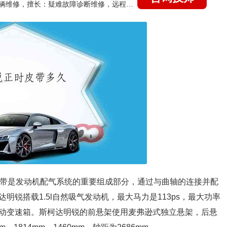
国家认证的汽车维修技师，15年德美日等各系车辆维修，擅长：疑难故障诊断维修，远程维修技术指导
皮带是发动机配气系统的重要组成部分，通过与曲轴的连接并配
锐搭载1.5l自然吸气发动机，最大马力是113ps，最大功率
5挡手动变速箱。斯柯达明锐的前悬架使用麦弗逊式独立悬架，后悬