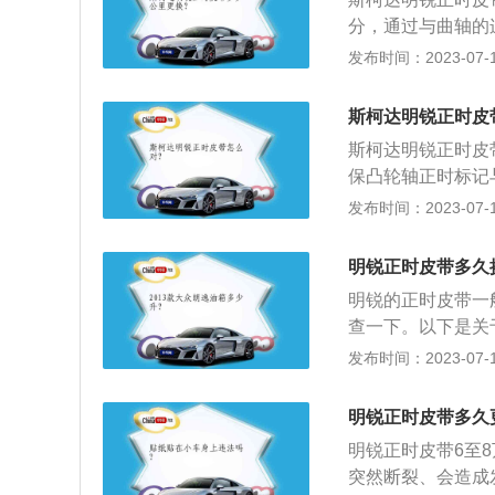
分，通过与曲轴的
料如下：1、斯柯达
发布时间：2023-07-17
是83kw，最大扭
前悬架使用麦弗逊
斯柯达明锐正时皮
4675mm、1814
斯柯达明锐正时皮
保凸轮轴正时标记
的标记对齐。2、
发布时间：2023-07-17
侧凸轮轴链轮。确
后面读出。3、松
明锐正时皮带多久
罩，确保曲轴传感
明锐的正时皮带一
器上的黄色标记与
查一下。以下是关
料检修门。拧紧正
带如果突然断裂，
发布时间：2023-07-17
曲轴减振器上的白
向、发电等等。2
记与正时罩上的标
推荐的长，但车主
明锐正时皮带多久
时皮带。
明锐正时皮带6至
突然断裂、会造成