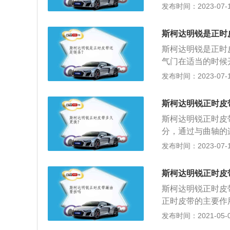
电等等。影响刹车
发布时间：2023-07-17
重的会发生交通事
比厂家推荐的长，
斯柯达明锐是正时
正时皮带。另外，
斯柯达明锐是正时
情况，判断正时皮
气门在适当的时候
考虑更换正时皮带
20款斯柯达明锐为例
发布时间：2023-07-17
轴距为2686mm，
机，最大功率是85
斯柯达明锐正时皮
斯柯达明锐正时皮
分，通过与曲轴的
明锐搭载1.5l自
发布时间：2023-07-17
是145nm，与
立悬架，后悬架使用
斯柯达明锐正时皮
460mm，轴距为2
斯柯达明锐正时皮
正时皮带的主要作
启或关闭，以保证
发布时间：2021-05-01
骤：1、将气门室