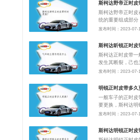
斯柯达野帝正时皮
斯柯达野帝正时皮
统的重要组成部分
的准确。正时皮带
发布时间：2023-07-17
启与关闭点火的顺
于耗损品，而且正
斯柯达昕锐正时皮
致汽门与活塞撞击
斯柯达正时皮带一
间更换。
发生其断裂，己也
正时皮带属于橡胶
发布时间：2023-07-17
件，如正时皮带张
的周期内定期更换
明锐正时皮带多久
同，正常车辆在行
一般车子的正时皮
保养手册说明为准
要更换，斯柯达明
的配气机构使引擎
带。关于正时齿轮
发布时间：2023-07-17
正常地吸气和排气
相关控制功能起到
对完成机械功能存
斯柯达明锐正时皮
时齿轮的三种传动
斯柯达明锐正时皮