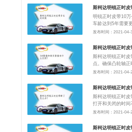
轴，将曲轴转到一
斯柯达明锐正时皮
气凸轮轴，凸轮轴
明锐正时皮带10
去；3、拆下旧链
车龄达到5年需要更
上面有一个圆孔，对正链
分，通过与曲轴的
发布时间：2021-04-30
曲轴位置传感器是
带的安装方法如下
轴链轮与皮带轮都
将曲轴正时齿轮记
斯柯达明锐正时皮
水泵皮带轮、惰轮、凸轮
斯柯达明锐正时皮
m/4、拧松滑轮安
点。确保凸轮轴正
如孔内，用卡环钳
壳体上的标记对齐
发布时间：2021-04-26
螺栓，拔出钢针；
轮到右侧凸轮轴链
回发动机右指甲正
发动机后面读出；
机皮带；8、着车
斯柯达明锐正时皮
时皮带罩，确保曲
斯柯达明锐正时皮
轴减振器上的黄色
打开和关闭的时间
上的塑料检修门。
互撞击，导致气门
发布时间：2021-04-26
度，直到曲轴减振
下面是汽车正时皮
轴正时标记与正时
缆；2、拆开交流
斯柯达明锐正时皮
缸盖罩，拆下正时