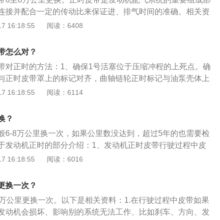
连接并配合一定的传动比来保证进、排气时间的准确。相关资
明锐搭载1.5L自然吸气发动机，最大马力是113ps，最大功率
 16:18:55
阅读：6408
矩是145nm，与其匹配的是5挡手动变速箱。2、斯柯达明锐的
式独立悬架，后悬架使用扭力梁式非独立悬架，长宽高分别为
带怎么对？
mm、1460mm，轴距为2686mm。
带对正时的方法：1、确保1号活塞位于压缩冲程的上死点。确
与正时皮带罩上的标记对齐，曲轴链轮正时标记与油泵壳体上
将正时皮带到安装曲轴链轮上，然后经由左侧凸轮轴链轮到右
 16:18:55
阅读：6114
保旧皮带按原来转动方向安装，新皮带上面的字母能从发动机
开正时皮带张紧器螺母。举升并支撑汽车。安装中间正时皮带
换？
器线束正确布线。4、顺时针转动曲轴大约2圈，直到曲轴减振
般6-8万公里换一次，如果公里数没达到，超过5年的也需要检
下部正时皮带罩上的“0”标记对齐。拆下下部正时皮带罩上的塑
于发动机正时的部分介绍：1、发动机正时皮带行驶过程中皮
时皮带张紧器螺母到规范值。5、顺时针转动曲轴60度，直到
会造成发动机会损坏、影响别的系统无法工作，比如刹车、方
 16:18:55
阅读：6016
色标记与下部正时皮带罩上的“0”标记对齐。确保凸轮轴正时标
、厂家推荐的更换周期有一定余量，皮带的实际寿命要比厂家
记对齐。
也不能完全放松，当车辆行驶8万公里时，就应该考虑更换正
更换一次？
8万公里更换一次。以下是相关资料：1.在行驶过程中皮带如果
发动机会损坏、影响别的系统无法工作、比如刹车、方向、发