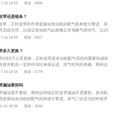
制动效果（没有刹车真空）机械方向（方向基本上打不动）严
 16:18:55
阅读：5896
故。2.厂家推荐的更换周期是有一定余量，皮带的实际寿命要
但也不能心存侥幸。当车辆行驶8万公里时，就应该考虑更换
皮带还是链条？
在车辆定期保养中，不要忽视了对正时皮带的检查。根据实际
皮带，正时皮带的作用是驱动发动机的配气机构使引擎进、排
带是否可以继续使用，如果出现裂缝、硬度降低、磨损，就要
开启或关闭，以保证发动机气缸能够正常地吸气和排气。以20
。
，其车身尺寸是：长4675mm、宽1814mm、高1460mm，
 16:18:55
阅读：5827
油箱容积为51l。2020款斯柯达明锐搭载了1.2t涡轮增压发动
kw，最大扭矩是200nm，与其匹配的是7挡双离合变速箱。
带多久更换？
带6至8万公里更换，正时皮带是发动机配气系统的重要组成部
连接并配合一定的传动比来保证进、排气时间的准确。斯柯达
然吸气发动机，最大马力是113ps，最大功率是83kw，最大扭矩
 16:18:55
阅读：5778
其匹配的是5挡手动变速箱。斯柯达明锐的前悬架使用麦弗逊式独
扭力梁式非独立悬架，长宽高分别为4675mm、1814mm、1
带漏油要拆吗
686mm。
带漏油需不要拆。斯柯达明锐正时皮带漏油不需要拆。发动机
用是驱动发动机的配气机构使引擎进、排气门在适当的时候开
发动机气缸能够正常地吸气和排气。以下是正时皮带的更换步
 01:36:06
阅读：3836
盖拆开，曲轴皮带轮拆卸掉，把正时链条外壳拆掉；转动曲