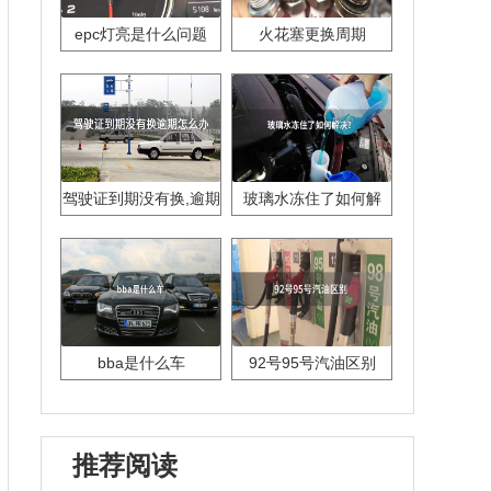
epc灯亮是什么问题
火花塞更换周期
驾驶证到期没有换,逾期
玻璃水冻住了如何解
怎么办??
决？
bba是什么车
92号95号汽油区别
推荐阅读