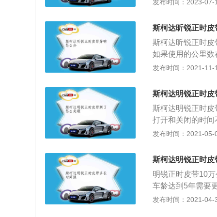
发布时间：2023-07-17
是145nm，与
立悬架，后悬架使用
斯柯达昕锐正时皮
460mm，轴距为2
斯柯达昕锐正时皮
如果使用的公里数
数很少，皮带没有
发布时间：2021-11-10
有异响，要先确认
响声。打开正时皮
斯柯达明锐正时皮
或减小很多，那就
斯柯达明锐正时皮
有细小的裂纹，如
打开和关闭的时间
皮带。如果公里数
互撞击，导致气门
发布时间：2021-05-01
如果往皮带上淋水
下面是汽车正时皮
皮带外面的罩子，
缆；2、拆开交流
承的，比较容易损
斯柯达明锐正时皮
缸盖罩，拆下正时
明锐正时皮带10
或有机油、冷却液
车龄达到5年需要更
以更换。中华网汽车/au
分，通过与曲轴的
发布时间：2021-04-30
带的安装方法如下