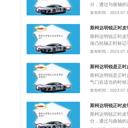
分，通过与曲轴的
料如下：1、斯柯达
发布时间：2023-07-17
是83kw，最大扭
前悬架使用麦弗逊
斯柯达明锐正时皮
4675mm、1814
斯柯达明锐正时皮
保凸轮轴正时标记
的标记对齐。2、
发布时间：2023-07-17
侧凸轮轴链轮。确
后面读出。3、松
斯柯达明锐是正时
罩，确保曲轴传感
斯柯达明锐是正时
器上的黄色标记与
气门在适当的时候
料检修门。拧紧正
20款斯柯达明锐为例
发布时间：2023-07-17
曲轴减振器上的白
轴距为2686mm，
记与正时罩上的标
机，最大功率是85
斯柯达明锐正时皮
斯柯达明锐正时皮
分，通过与曲轴的
明锐搭载1.5l自