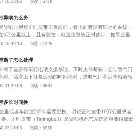
 16:18:55
阅读：5778
其匹配的是5挡手动变速箱。斯柯达明锐的前悬架使用麦弗逊式独
扭力梁式非独立悬架，长宽高分别为4675mm、1814mm、1
带异响怎么办
686mm。
带异响时观察正时皮带正反两面，看上面有没有细小的裂纹，
在6万公里以上，且有裂纹，就直接更换正时皮带。如果公里
开裂的现象，则调整皮带张紧轮以调紧皮带如果发现正时皮带
 16:43:13
阅读：4225
是皮带本身造成的异响还是正时皮带张紧轮，惰轮损坏发出的
带外面的盖子，露出正是皮带，往上面浇点水，如是响声消失
带断了怎么处理
可以确认是正时皮带响，观察正时皮带正反两面，看上面有没
带断了需要停车打电话支援修理。正时皮带断裂，会导致气门
果使用的公里数在6万公里以上，且有裂纹，就直接更换正时
不对。活塞上下往复运动的时间不对，这时气门和活塞就会相
很少，皮带没有开裂的现象，则调整皮带张紧轮以调紧皮带。
和活塞损坏。这时发动机就无法工作，就需要大修发动机了。
 01:39:06
阅读：3861
响声还是依旧，那就很大程度上不是皮带响。这时就应该拆下
带的检查方法：1、先断开蓄电池负极电缆，再断开其正极电
用听诊器检查是皮带张紧轮或惰轮响，因为这些轮子都是有轴
发电机的电线插头，然后从汽缸盖上拆下发动机线束，拆下汽
坏发出噪声。把有问题的轮子换掉即可。
带多长时间换
皮带上罩；3、逆时针转动曲轴皮带轮，检查皮带是否有裂纹
万公里或者车龄达到5年需要更换。明锐正时皮带10万公里或者
的污渍，如有应彻底清除。检查皮带齿形有无磨损，必要时予
换。正时皮带（Timingbelt）是发动机配气系统的重要组成部
to.china.com
连接并配合一定的传动比来保证进、排气时间的准确。正时皮
 23:18:06
阅读：3959
：1、将凸轮轴正时齿轮的记号与气门室盖上的记号对准；2、