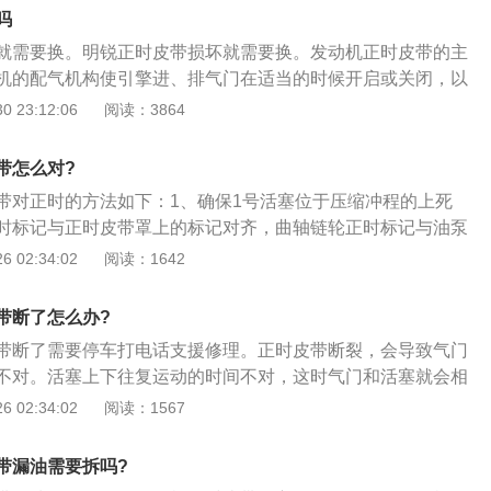
号与前盖记号对准；3、将正时皮带依次装如曲轴正时齿轮、
吗
轴正时齿轮和滑轮皮带轮；汽修网Http://auto.china.co
就需要换。明锐正时皮带损坏就需要换。发动机正时皮带的主
装螺栓1/4—1/2圈，将自动张紧器推杆压缩到最低位置用钢真插
机的配气机构使引擎进、排气门在适当的时候开启或关闭，以
调整滑轮，逆时针旋转使滑轮两调整孔与地面平行，锁紧固定
够正常地吸气和排气。以下是正时皮带的更换步骤：1、将气
 23:12:06
阅读：3864
5、顺时针旋转曲轴2圈，检查正时记号是否正确对准；6、转
皮带轮拆卸掉，把正时链条外壳拆掉；转动曲轴，将曲轴转到
时皮带外下罩，正时皮带外上罩；7、装回发电机，空调压缩
轴固定镙丝拧上，固定住曲轴；2、转动进排气凸轮轴，凸轮
检查发动机有无异常。（中华网汽车wang原创）
带怎么对?
两根凸轮轴凹槽平衡对齐，将专用工具卡进去；3、拆下旧链
带对正时的方法如下：1、确保1号活塞位于压缩冲程的上死
轴皮带轮也是没有滑键的，安装时，皮带轮上面有一个圆孔，
时标记与正时皮带罩上的标记对齐，曲轴链轮正时标记与油泵
的凹槽里；4、曲轴位置传感器是可以调整的，安装时要不间
；2、将正时皮带到安装曲轴链轮上，然后经由左侧凸轮轴链
 02:34:02
阅读：1642
会报故障码；曲轴链轮与皮带轮都是自由转动的。
轮。确保旧皮带按原来转动方向安装，新皮带上面的字母能从
3、松开正时皮带张紧器螺母。举升并支撑汽车。安装中间正
带断了怎么办?
轴传感器线束正确布线；4、顺时针转动曲轴大约2圈，直到曲
带断了需要停车打电话支援修理。正时皮带断裂，会导致气门
标记与下部正时皮带罩上的“0”标记对齐。拆下下部正时皮带罩
不对。活塞上下往复运动的时间不对，这时气门和活塞就会相
拧紧正时皮带张紧器螺母到规范值；5、顺时针转动曲轴60
和活塞损坏。这时发动机就无法工作，就需要大修发动机了。
 02:34:02
阅读：1567
器上的白色标记与下部正时皮带罩上的“0”标记对齐。确保凸轮
带的检查方法：1、先断开蓄电池负极电缆，再断开其正极电
罩上的标记对齐。
发电机的电线插头，然后从汽缸盖上拆下发动机线束，拆下汽
带漏油需要拆吗?
皮带上罩；3、逆时针转动曲轴皮带轮，检查皮带是否有裂纹