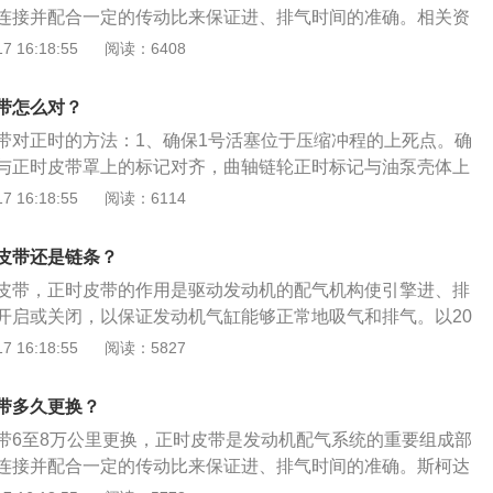
连接并配合一定的传动比来保证进、排气时间的准确。相关资
明锐搭载1.5L自然吸气发动机，最大马力是113ps，最大功率
 16:18:55
阅读：6408
矩是145nm，与其匹配的是5挡手动变速箱。2、斯柯达明锐的
式独立悬架，后悬架使用扭力梁式非独立悬架，长宽高分别为
带怎么对？
mm、1460mm，轴距为2686mm。
带对正时的方法：1、确保1号活塞位于压缩冲程的上死点。确
与正时皮带罩上的标记对齐，曲轴链轮正时标记与油泵壳体上
将正时皮带到安装曲轴链轮上，然后经由左侧凸轮轴链轮到右
 16:18:55
阅读：6114
保旧皮带按原来转动方向安装，新皮带上面的字母能从发动机
开正时皮带张紧器螺母。举升并支撑汽车。安装中间正时皮带
皮带还是链条？
器线束正确布线。4、顺时针转动曲轴大约2圈，直到曲轴减振
皮带，正时皮带的作用是驱动发动机的配气机构使引擎进、排
下部正时皮带罩上的“0”标记对齐。拆下下部正时皮带罩上的塑
开启或关闭，以保证发动机气缸能够正常地吸气和排气。以20
时皮带张紧器螺母到规范值。5、顺时针转动曲轴60度，直到
，其车身尺寸是：长4675mm、宽1814mm、高1460mm，
 16:18:55
阅读：5827
色标记与下部正时皮带罩上的“0”标记对齐。确保凸轮轴正时标
油箱容积为51l。2020款斯柯达明锐搭载了1.2t涡轮增压发动
记对齐。
kw，最大扭矩是200nm，与其匹配的是7挡双离合变速箱。
带多久更换？
带6至8万公里更换，正时皮带是发动机配气系统的重要组成部
连接并配合一定的传动比来保证进、排气时间的准确。斯柯达
然吸气发动机，最大马力是113ps，最大功率是83kw，最大扭矩