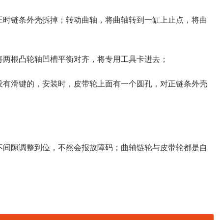
正时链条外壳拆掉；转动曲轴，将曲轴转到一缸上止点，将曲
将两根凸轮轴凹槽平衡对齐，将专用工具卡进去；
没有滑键的，安装时，皮带轮上面有一个圆孔，对正链条外壳
不间隙调整到位，不然会报故障码；曲轴链轮与皮带轮都是自