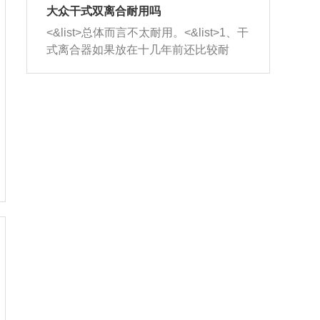
室，最后形成废气排出，就可以让三元
无法制作，需要将车辆送到修理厂或4s
造成烧机油。<&list>3、机油粘度。使用
大众干式双离合耐用吗
催化器得到清洗，排气管堵塞的情况就
店；<&list>2.车辆半轴套管防尘罩破
机油粘度过小的话，同样会有烧机油现
<&list>总体而言不太耐用。<&list>1、干
能够得到解决。
裂，破裂后会出现漏油现象，使半轴磨
象，机油粘度过小具有很好的流动性，
式离合器如果放在十几年前还比较耐
损严重，磨损的半轴容易损坏，产生异
容易窜入到气缸内，参与燃烧。<&list>
用，但是由于现在的汽车发动机动力输
响；<&list>3.稳定器的转向胶套和球头
4、机油量。机油量过多，机油压力过
出越来越高，使得干式离合器散热不足
老化，一般是使用时间过长造成的。解
大，会将部分机油压入气缸内，也会出
的缺陷也逐渐暴露出来。<&list>2、由于
决方法是更换新的质量好的转向橡胶套
现烧机油。<&list>5、机油滤清器堵塞：
干式双离合的工作环境暴露在空气中，
和球头。
会导致进气不畅，使进气压力下降，形
而离合器的散热也是通离合器罩上面的
成负压，使机油在负压的情况下吸入燃
几个小孔来进行散热。但是在行驶过程
烧室引起烧机油。<&list>6、正时齿轮或
中变速箱需要换挡，就不得不使得离合
链条磨损：正时齿轮或链条的磨损会引
器频繁工作。<&list>3、长时间的低速行
起气阀和曲轴的正时不同步。由于轮齿
驶以及过于频繁的启停，导致离合器的
或链条磨损产生的过量侧隙，使得发动
温度不断升高，而低速行驶时空气流动
机的调节无法实现：前一圈的正时和下
效率不高，无法将离合器中的热量有效
一圈可能就不一样。当气阀和活塞的运
的带走，导致离合器内部的温度不断升
动不同步时，会造成过大的机油消耗。
高，加速离合器的磨损。
解决方法：更换正时齿轮或链条。<&list
>7、内垫圈、进风口破裂：新的发动机
设计中，经常采用各种由金属和其他材