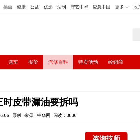
插画
健康
公益
优选
法制
守艺中华
应急中国
更多
地
选车
报价
汽修百科
特卖活动
经销商
正时皮带漏油要拆吗
6:06
原创
来源：中华网
阅读：3836
咨询技师