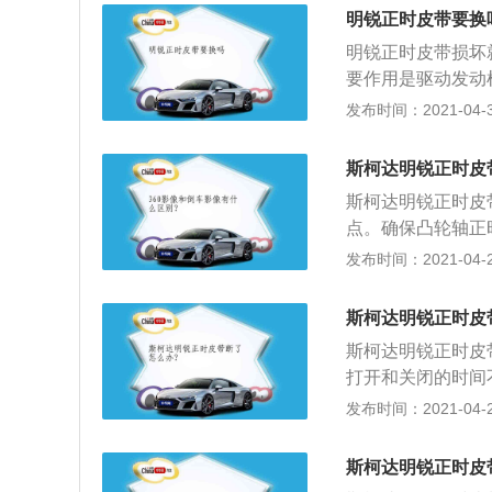
将曲轴正时齿轮记
明锐正时皮带要换
水泵皮带轮、惰轮、凸轮
明锐正时皮带损坏
m/4、拧松滑轮安
要作用是驱动发动
如孔内，用卡环钳
保证发动机气缸能
发布时间：2021-04-30
螺栓，拔出钢针；
门室盖拆开，曲轴
回发动机右指甲正
一缸上止点，将曲
机皮带；8、着车
斯柯达明锐正时皮
轴后端有凹槽，将
斯柯达明锐正时皮
条装上新链条。曲
点。确保凸轮轴正
对正链条外壳上面
壳体上的标记对齐
发布时间：2021-04-26
隙调整到位，不然
轮到右侧凸轮轴链
发动机后面读出；
斯柯达明锐正时皮
时皮带罩，确保曲
斯柯达明锐正时皮
轴减振器上的黄色
打开和关闭的时间
上的塑料检修门。
互撞击，导致气门
发布时间：2021-04-26
度，直到曲轴减振
下面是汽车正时皮
轴正时标记与正时
缆；2、拆开交流
斯柯达明锐正时皮
缸盖罩，拆下正时