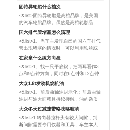
固特异轮胎什么档次
<&list>固特异轮胎是高档品牌，是美国
的汽车轮胎品牌。虽然是高档轮胎品
牌，但是中高低端的轮胎都有生产，这
国六排气管堵塞怎么清理
也是为了更好的开拓市场。
<&list>1、当车主发现自己的国六车排气
管出现堵塞的情况时，可以利用铁丝或
者是细棍，直接将杂物给取出来，如果
在家拿什么练方向盘
堵塞情况比较严重，也可以采取应急措
<&list>1、找一只平底锅，把两耳看作3
施。 <&list>2、直接利用木棍将所有的
点和9点钟方向，同时在6点钟和12点钟
杂物推到排气管里面的位置处，然后将
方向做一个标记。 <&list>2、双手握住
三元催化器拆解开，就可以将堵塞的东
大众1.8t发动机烧机油
平底锅两耳，然后往左打半圈、一圈、
西取出来。但如果是因为积碳过多引起
<&list>1、前后曲轴油封老化：前后曲轴
一圈半的练习，往右同样也要打相同的
的堵塞，就需要将三元催化器泡在草酸
油封与油大面积且持续接触，油的杂质
圈数。 <&list>3、最后强调要反复练
中进行清洗。 <&list>3、也可以利用清
和发动机内持续温度变化使其密封效果
习，这样就可以形成肌肉记忆，在真实
大众冬天过减速带咯吱咯吱响
洗剂对堵塞的情况得到解决，将清洗剂
逐渐减弱，导致渗油或漏油。<&list>2、
驾驶车辆时，不需要记忆也能打好方
放在燃油箱中，与燃油混合后，车辆启
<&list>1.转向器拉杆头有较大间隙，判
活塞间隙过大：积碳会使活塞环与缸体
向。
动时，就可以和汽油一起进入到燃烧
断间隙需要专用仪器和工具，车主本人
的间隙扩大，导致机油流入燃烧室中，