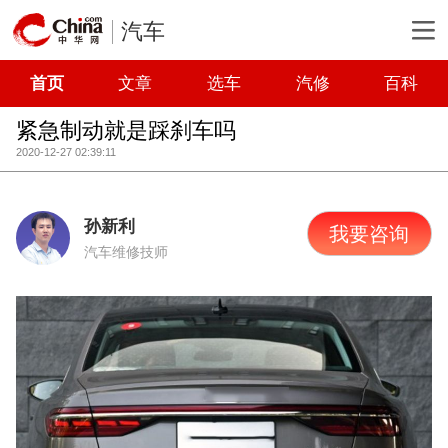
汽车
首页
文章
选车
汽修
百科
紧急制动就是踩刹车吗
2020-12-27 02:39:11
孙新利
我要咨询
汽车维修技师