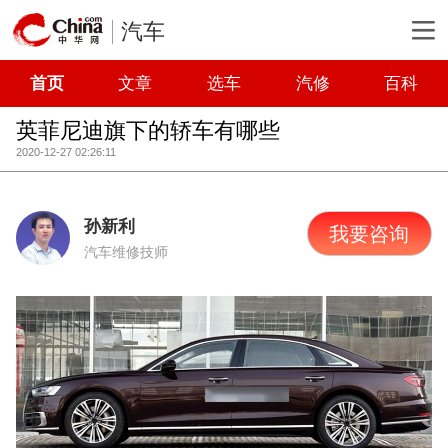
汽车
首页
文章
选车
汽修
百科
英菲尼迪旗下的轿车有哪些
2020-12-27 02:26:11
孙新利
我要咨询
汽车维修技师