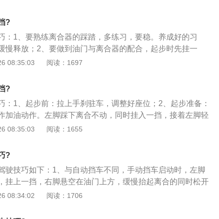
板，将换挡杆挂入1挡，观察车身周围情况，确保安全后，放松
是手刹。抬起离合器踏板，先快抬离合器踏板到发动机声音变
挡?
放慢，待车身有稍微抖动时，这时停顿一下离合器踏板，同时
巧：1、要熟练离合器的踩踏，多练习，要稳。养成好的习
慢抬离合器踏板，接着再慢慢加油即可达到平稳起步；3、在
缓慢释放；2、要做到油门与离合器的配合，起步时先挂一
挡车起步方法和前面平路的一样，只是注意保持与前车的距离
器，在半离合状态加油门，等车子动起来才把离合器全部释
 08:35:03
阅读：1697
无疑是最难的，很多车主在半坡起步中很容易就熄火或溜车；
挡的时机，当发动机转速在2000转左右换挡，先减油门然后再
类似，一样先左脚踩死离合，右脚轻踩油门，挂一挡抬离合，
离合器就不会被强制脱开，然后换挡。进挡顺序一定要是一挡-
给油门起步。不过为了避免熄火或者溜车，我们在离合锁死的
挡?
四挡--五挡，不推荐跳挡，减挡顺序按车速，根据自己车子的情况，
一些油门，一旦车身有抖动的厉害的情况就踩死离合，踩住脚
巧：1、起步前：拉上手刹驻车，调整好座位；2、起步准备：
于1500转左右就要减挡；4、抬油门，踩下离合器，缓踩脚刹
起步，要记住的是一旦踩死离合，无论如何车子都不会熄火，
作加油动作。左脚踩下离合不动，同时挂入一挡，接着左脚轻
挡，拉起手刹，抬离合器和脚刹。
脚刹，防止溜坡。
手一般是左脚后跟不会离地的，这个没关系，等你7天内完全
 08:35:03
阅读：1655
慢慢练习脚后跟离地松离合，这时候你才会慢慢配合右脚加油
感觉车有抖动时稳住不再松离合，此时车不会熄火；3、准备
巧?
同时右脚轻加油门，左脚也同时慢慢松离合直至完全松完——
驾驶技巧如下：1、与自动挡车不同，手动挡车启动时，左脚
；4、换挡：看到转速表已到1500转左右（正常启步后加一点
，挂上一挡，右脚悬空在油门上方，缓慢抬起离合的同时松开
挡了，但要求你到1500时才换，是想让你熟悉启步过程和换挡
门，这样车辆才能平稳起步；2、但遇到高坡起步时，左脚离
 08:34:02
阅读：1706
松掉油门，同时右脚放到刹车位置（让你熟悉刹车位置方便以
处，即车辆处于“半联动”的状态，此时把手刹松开，脚刹车也
踩错地方）左脚也接着踩下离合，再接着入二挡。入完挡就缓
不会向后溜了；3、然后紧跟着踩上油门，缓慢抬起离合器，