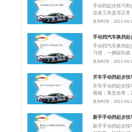
火的问题也就迎刃
（离合器）、挂（
手动挡起步技巧和
下这个技巧也就能
空油，并保持一会
仪表工作是否正常
为对自己的技术信
低速挡；4、在这
检查并排除故障后
发布时间：2021-04-26
就会对离合器和油
油门，然后慢抬离
位置；3、开左（
绿灯将要亮起时，
稳定后再松开离合器
镜，看有无妨碍起
就可以踩下油门配
手动挡汽车换挡起
动”），握稳转向
换挡，不论是在平
手动挡汽车换挡起
关键）。其要领是
在车速提高后，就
习惯，一脚踩到底
摩擦），松抬离合
如果不太放心的情
挡，缓慢释放离合
发布时间：2021-04-26
动），稍停顿离合
开离合器，之后车
放；3、要掌握换
续慢慢加油，当左
挂二档。第五个是
踩下离合器，这样
开车手动挡起步技
的喜好，有的人喜
-二挡--三挡--
度来进行换挡。#p
开车手动挡起步技
一般发动机转速低
视镜；系安全带；
车速和路况选择合
挡，点火，挂一挡
发布时间：2021-04-26
增加汽车的磨损和
3、换挡动作：松
贯，离合器要一脚
挡位高低以适当速
果遇到无法上挡的
新手手动挡起步技
作：用适当的力度
新踩下离合器，就
新手手动挡起步技
后，将挡位放至空
易磨损变速齿轮。