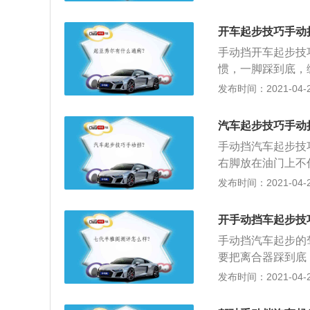
2、踩下离合器踏
驻车制动杆，也就
开车起步技巧手动
低，然后抬起速度
手动挡开车起步技
少许加油，然后再
惯，一脚踩到底，
下坡起步中，手动
挡，缓慢释放离合
发布时间：2021-04-26
即可。而上坡起步
放；3、要掌握换
4、其实起步方法
踩下离合器，这样
右手松手刹，然后
汽车起步技巧手动
-二挡--三挡--
情况下，可以多踩
手动挡汽车起步技
一般发动机转速低
刹，拉起手刹重新
右脚放在油门上不
至车平稳停下，摘
但同时一定要踩住
轻缓慢松离合（新
发布时间：2021-04-26
能起步不熄火时再
门了。），直到你
开手动挡车起步技
起步：放下手刹，
手动挡汽车起步的
此时车已经启步了
要把离合器踩到底
油门就可以直接换
手刹，然后轻踩油
发布时间：2021-04-26
时的车速），完全
合器要抬到恰到好
后紧急情况下不会
松开，这样车辆就