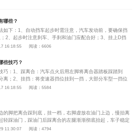
有哪些？
法如下：1、自动挡车起步时需注意，汽车发动前，要确保挡
上；2、起步时注意刹车、手刹和油门应配合好；3、挂上D挡
慢抬刹车(等同于手动挡车的慢抬离合器)然后轻点油门，让车
 16:18:55
阅读：6606
切忌猛踩油门，不仅仅费油，而且有损车辆。注意挂挡时不要
、自动变速箱在不启动的情况下机油不循环，由于内部的机械
哪些技巧？
，长距离、快速地拖车会造成变速箱的磨损和损坏。
技巧：1、踩离合：汽车点火后用左脚将离合器踏板踩踏到
分离；2、挂挡：将变速器挡位挂到一挡，大部分车型一挡位
动作要求准确、迅速；3、松手刹：如果是电子手刹请踩下刹
 16:18:55
阅读：5584
手刹指示灯熄灭，一定要把手刹放到底才能起步；4、确认安
及行人等情况；5、踩油门：左脚继续踩住离合器踏板，维持
用右脚尖踩下油门踏板，左脚向上缓慢放松离合器踏板，直至
边的脚把离合踩到底，挂一档，右脚虚放在油门上边，慢抬离
辆行驶：汽车平稳起步后，可以再次重复踩离合、挂挡、踩油
起轻踩油门，踩油门后踩离合的左腿渐渐彻底抬起，车子稳定
挡。
起步时，左腿离合要抬起有分寸，即车子处在“半联动”情况，
 11:30:07
阅读：4794
，松了刹车，车子也不会溜车。随后紧随上踩油门，慢抬离