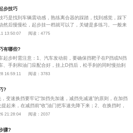
起步。随着社会的经济发展，买车的人也是越来越多，学车的
起步技巧
也在慢慢的提高，现在也有许多家庭已经买上了车，由于自动
技巧是找到车辆震动感，熟练离合器的踩踏，找到感觉，踩下
的车型来说更容易新手司机上手，所以很多人在买车的时候就
动然后慢慢松，起步挂一档就可以了，关键是多练习。一般来
自动的，这就导致了新手司机对手动挡的车子会特别生疏，特
起步有两个方法，第一个是挂档和离合器同步操作，一脚踩到
 13:50:07
阅读：4775
驾照之后的新手来说，驾驶手动挡车型的时候就更是频频出
挂档杆，起步用一档，当汽车开始有速度后，大概1800-200
在行车过程中，起步熄火和半坡溜车都是令人尴尬的事情，同
，之后继续加油行驶，根据当时路面情况可以换3-4档，这是熟
事。第一个要说的就是平地起步了。对于那些不熟悉手动挡的
巧有哪些?
。对于新手来说，由于对离合合挂档杆不太熟悉，起步很容易
能平地起步很容易会熄火，新手的话就更严重了。首先在挂空
车起步时需注意：1、汽车发动前，要确保挡靶子在P挡或N挡
是踩下离合后，待车有轻微震动，缓慢松开，再挂档，加油行
首先要踩下离合，再挂入一档，接下来再抬起离合的踏板，当
车、手刹和油门应配合好，挂上D挡后，松手刹的同时慢抬刹
踩踏、松开，主要一脚踩到底，缓慢松开，再挂档，不要急于
的时候，就能感受到车有移动的迹象，紧接着保持半联动的状
车的慢抬离合器）然后轻点油门，让车辆慢慢起步，切忌猛踩
 16:59:11
阅读：3783
踩油门进行配合，这样起步的话就不容易熄火了。第二个是半
，而且有损车辆，注意挂挡时不要松开制动踏板；2、一般情
大多数新司机的话，在半坡起步的时候，在踩离合器和油门时
特殊要求，不要将挡杆在D、3、2、1等挡位来回拨动。特别禁
巧?
，会造成向后溜车的危险，这样也会把自己吓一跳，如果后车
拨入N挡或在下坡时用N挡滑行，否则，由于发动机的怠速运
辆在倒溜过来的话，估计也是会被吓得半死，在半坡起步时，
先，变速换挡要牢记“加挡先加速，减挡先减速”的原则，在加挡
变速器内油泵供油量减少，容易导致自动变速器内零件因润滑
然后再踩离合器挂入一档，再松开离合器到联动点时，车子就
先提起来，在减挡前“收”油门把车速先降下来；2、在换挡时，
注意启动自动挡车时，要确保挡位在P挡或N挡上，否则会损坏
这时再轻踩油门配合，同时将手刹慢慢的松开，这样自然就可
合法”，加挡时按照“踩（离合器）、摘（空挡）、踩（离合
 21:28:04
阅读：2037
动挡车无法启动时，不能人工硬推或用别的车拖拽，否则严重
。大家应该都知道手动挡汽车在起步的关键就在于油门和离合
）”的原则，快速踩两脚离合器踏板，可以很轻松地增加挡位；
专业拖车人员和专业车辆；5、自动挡车倒车时应确保车辆停
说熟能生巧，车子开多了对自己车的脾性也就熟悉了，车子熄
“踩（离合器）、摘（空挡）、抬（离合器）、轰（油门）、踩
车。
步骤?