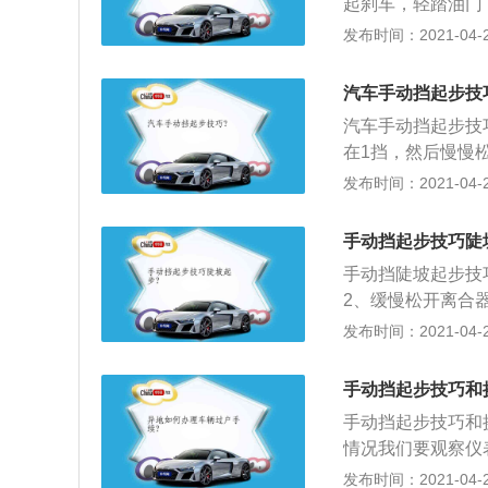
起刹车，轻踏油门，
合，右脚同步继续
发布时间：2021-04-26
快；3、离合全部松
每到2000转换挡。
汽车手动挡起步技
汽车手动挡起步技
在1挡，然后慢慢
感觉到车轮动了，
发布时间：2021-04-26
会“一冲一冲”的
慢慢松离合器，这
手动挡起步技巧陡
手动挡陡坡起步技
2、缓慢松开离合
动；3、右脚缓慢
发布时间：2021-04-26
4、左脚再向上抬
向前窜动的感觉，
手动挡起步技巧和
到底，车辆就可以
手动挡起步技巧和
情况我们要观察仪
于部件出现异常，
发布时间：2021-04-26