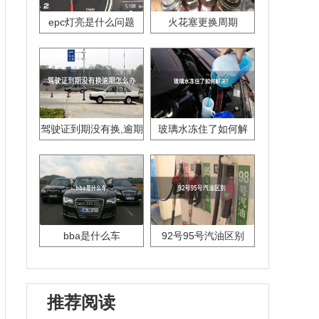
epc灯亮是什么问题
火花塞更换周期
驾驶证到期没有换,逾期
玻璃水冻住了如何解
怎么办??
决？
bba是什么车
92号95号汽油区别
推荐阅读