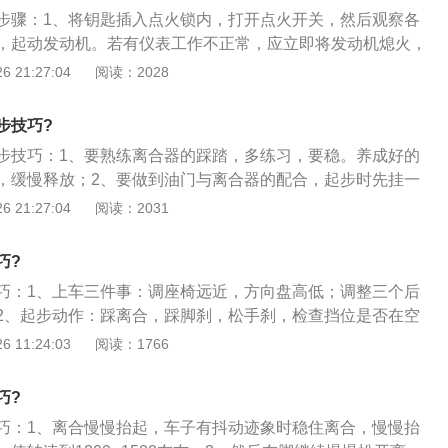
而解。而在开车上路时，要找个车少人少的地方，多加练习一
低速挡）”的原则，踩两脚离合器，并在第一脚离合器后轰一脚
步骤：1、将钥匙插入点火锁内，打开点火开关，然后观察各
很容易的掌握了。第三是红绿灯起步。对于很多新手来说，因
儿，然后再踩下第二脚离合器踏板，与此同时将变速杆变换到
，起动发动机。若有仪表工作不正常，应立即将发动机熄火，
心不够，而同时也害怕被后面车辆的催促，在有红绿灯的时候
里还要注意一点，在加减挡后都应在未抬起离合器时，踩一点
方能重新起动发动机；2、踏下离合器踏板，将变速杆挂入1挡
 21:27:04
阅读：2028
门的大开大合，反而会由于没配合好而导致车子熄火。在看到
合器，在离合器压盘结合的一瞬间，踩住离合器不动，等车速
右）转向灯，鸣喇叭，同时观察车辆前方、左右、上方及后视
首先要挂入一档，同时再慢慢松开离合器，这样在绿灯一亮是
，这样就能避免车辆“突突”猛“串”，或是磨损离合器片。
步的情况，特别要注意安全；4、放松驻车制动杆（俗称“手制
合，这样就不会再有这种尴尬的发生了。第四个说的是加速和
步技巧?
盘（俗称“方向盘”）；5、抬起离合器踏板（这是起步是否平稳的
地起步还是带刹起步中，只要车身一前行，就可以踩下油门，
步技巧：1、要熟练离合器的踩踏，多练习，要稳。养成好的
：先快抬离合器到发动机声音变低时（此时压盘与从动盘开始
要慢慢的松开离合器，也可以一边踩着油门一边松开离合器，
，缓慢释放；2、要做到油门与离合器的配合，起步时先挂一
器踏板的速度放慢，待车身稍微抖动时（离合器处于关联
况下就可以将松离合器的时间退后到一两秒钟之内，然后再松
器，在半离合状态加油门，等车子动起来才把离合器全部释
 21:27:04
阅读：2031
器踏板，同时少许加油，然后再慢抬离合器踏板。同时右脚继
速就能继续提高，也可以立刻松开油门，踩下离合器，然后再
挡的时机，当发动机转速在2000转左右换挡，先减油门然后再
脚感觉轻松时再较快地完全抬开，达到平稳起步。
手动挡如何选择换挡时机。关于这个话题，不同的人也有不同
离合器就不会被强制脱开，然后换挡。进挡顺序一定要是一挡-
巧?
欢根据发动机的转速来进行换挡，有的人则喜欢根据汽车的速
四挡--五挡，不推荐跳挡，减挡顺序按车速，根据自己车子的情况，
#分页标题#e#
巧：1、上车三件事：调座椅远近，方向盘高低；调整三个后
于1500转左右就要减挡；4、车子行驶过程中要勤换挡，根据
2、起步动作：踩离合，踩脚刹，松手刹，检查挡位是否在空
适的挡位，如果换挡不勤，很容易使车子拖挡或发动机疯鸣，
，松脚刹，慢抬离合，同时轻踩油门，至车起步全松离合；
 11:24:03
阅读：1766
费油，所以一定要养成勤换挡的习惯；5、换挡的动作要连
油门，同时踩离合到底，将挡换至与车速相适应的挡位，根据
到底，挂挡也要一步到位，要多熟悉挡位，要多练习手感，如
度抬离合，同时轻踩油门；加挡与减挡动作同；4、刹车动
情况（现在的汽车很少遇见），挂空挡松一下离合器，然后重
巧?
踩刹车，车完全停住前将离合踩到底；停车动作：车完全停住
可以上挡了，如果挡位没有到位，不要送开离合器，那样很容
巧：1、离合慢慢抬起，车子有抖动迹象时稳住离合，慢慢抬
挡，拉手刹，松脚刹，松离合，车熄火。