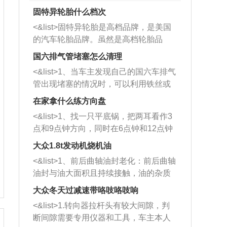
固特异轮胎什么档次
<&list>固特异轮胎是高档品牌，是美国
的汽车轮胎品牌。虽然是高档轮胎品
牌，但是中高低端的轮胎都有生产，这
国六排气管堵塞怎么清理
也是为了更好的开拓市场。
<&list>1、当车主发现自己的国六车排气
管出现堵塞的情况时，可以利用铁丝或
者是细棍，直接将杂物给取出来，如果
在家拿什么练方向盘
堵塞情况比较严重，也可以采取应急措
<&list>1、找一只平底锅，把两耳看作3
施。 <&list>2、直接利用木棍将所有的
点和9点钟方向，同时在6点钟和12点钟
杂物推到排气管里面的位置处，然后将
方向做一个标记。 <&list>2、双手握住
三元催化器拆解开，就可以将堵塞的东
大众1.8t发动机烧机油
平底锅两耳，然后往左打半圈、一圈、
西取出来。但如果是因为积碳过多引起
<&list>1、前后曲轴油封老化：前后曲轴
一圈半的练习，往右同样也要打相同的
的堵塞，就需要将三元催化器泡在草酸
油封与油大面积且持续接触，油的杂质
圈数。 <&list>3、最后强调要反复练
中进行清洗。 <&list>3、也可以利用清
和发动机内持续温度变化使其密封效果
习，这样就可以形成肌肉记忆，在真实
大众冬天过减速带咯吱咯吱响
洗剂对堵塞的情况得到解决，将清洗剂
逐渐减弱，导致渗油或漏油。<&list>2、
驾驶车辆时，不需要记忆也能打好方
放在燃油箱中，与燃油混合后，车辆启
<&list>1.转向器拉杆头有较大间隙，判
活塞间隙过大：积碳会使活塞环与缸体
向。
动时，就可以和汽油一起进入到燃烧
断间隙需要专用仪器和工具，车主本人
的间隙扩大，导致机油流入燃烧室中，