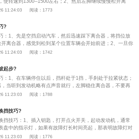
使转速到1300--1500左右；2、然后左脚继续慢慢松开离
给油，需要起步越快加油就要越多，但同时离合也要要松的越
 11:24:03
阅读：1773
掉之后，车子继续前行，转速到1800--2000左右换2挡，之后
巧?
巧：1、先是空挡启动汽车，然后迅速踩下离合器，将挡位放
松开离合器，感觉到松到某个位置车辆会开始前进；2、一旦你
就稳住离合器轻加油门。注意不要快速松离合器，否则车辆
 11:24:03
阅读：1742
；3、车辆往前行进后，稳住离合器两秒到三秒，轻踩油门，同时
样起步比较稳。
坡起步?
巧：1、在车辆停住以后，挡杆处于1挡，手刹处于拉紧状态；
器，当听到发动机略有点声音就行，左脚稳住离合器，不要再
松开刹车，然后轻踩油门，稍微给点油，右脚稳住油门踏板；
 11:23:03
阅读：1788
离合，把结合点找高点，一直到发动机声音变得更响且车头有
左脚稳住离合器；5、右脚油门踏板再往上抬一点，把手刹松
换挡技巧?
平稳起步了。
换挡技巧：1、插入钥匙，打开点火开关，起动发动机，通常
表盘中的指示灯，如果有故障灯长时间亮起，那表明故障灯对
应立刻熄火，对车辆进行检查并排除故障后重新启动发动机；
 11:23:03
阅读：1776