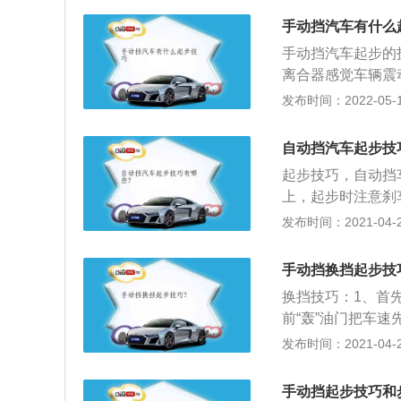
合，放手刹，车子
手动挡汽车有什么
人就更不用说了，
手动挡汽车起步的
挡车型相对于手动
离合器感觉车辆震
更容易偏向于选择
说，开手动挡汽车
发布时间：2022-05-11
别是对于刚刚拿到
底离合器，同时手握
糗。对于新手来说
0转速可以挂2档
时也是非常危险的
自动挡汽车起步技
练司机惯用的方式
新手司机来说，可
起步技巧，自动挡
熄火，最好的方式
挡是启动车辆时，
上，起步时注意刹
驶。多点练习离合
离合踩到了联动点
车（等同于手动挡
发布时间：2021-04-28
挂档快速松离合。
态，然后再一次轻
油门，不仅仅费油
坡起步，这个对于
况下，驾驶时如无
手动挡换挡起步技
是完全配合不好的
止在行驶中将挡杆
司机看到前面的车
换挡技巧：1、首
转，发动机驱动的
首先要拉起手刹，
前“轰”油门把车速
不良而损坏；3、
会出现轻微抖动，
尽量采用“两脚离
发布时间：2021-04-26
变速箱；4、当自
以很顺利的起步了
器）、挂（高速挡
损坏车辆。应该找
器的配合了。俗话
3、减挡时，按照
稳后再挂入R挡倒
手动挡起步技巧和