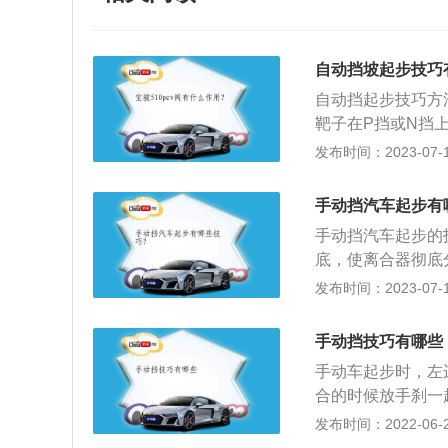
自动挡坡起步技巧
自动挡起步技巧方
靶子在P挡或N挡
后，松手刹的同时
发布时间：2023-07-17
辆慢慢起步；4、
松开制动踏板。5
手动挡汽车起步有
得不到润滑和降温
手动挡汽车起步的
底，使离合器彻底
于左前位置，换挡
发布时间：2023-07-17
车，看到仪表盘上
全：观察路面车辆
手动挡技巧有哪些
离合器脱离状态，
手动车起步时，左
安全松开；6、车
合的时候放手刹一
门这个过程完成升
起步。但碰到高坡
发布时间：2022-06-29
此时即便松了手刹