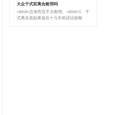
室，最后形成废气排出，就可以让三元
无法制作，需要将车辆送到修理厂或4s
造成烧机油。<&list>3、机油粘度。使用
大众干式双离合耐用吗
催化器得到清洗，排气管堵塞的情况就
店；<&list>2.车辆半轴套管防尘罩破
机油粘度过小的话，同样会有烧机油现
<&list>总体而言不太耐用。<&list>1、干
能够得到解决。
裂，破裂后会出现漏油现象，使半轴磨
象，机油粘度过小具有很好的流动性，
式离合器如果放在十几年前还比较耐
损严重，磨损的半轴容易损坏，产生异
容易窜入到气缸内，参与燃烧。<&list>
用，但是由于现在的汽车发动机动力输
响；<&list>3.稳定器的转向胶套和球头
4、机油量。机油量过多，机油压力过
出越来越高，使得干式离合器散热不足
老化，一般是使用时间过长造成的。解
大，会将部分机油压入气缸内，也会出
的缺陷也逐渐暴露出来。<&list>2、由于
决方法是更换新的质量好的转向橡胶套
现烧机油。<&list>5、机油滤清器堵塞：
干式双离合的工作环境暴露在空气中，
和球头。
会导致进气不畅，使进气压力下降，形
而离合器的散热也是通离合器罩上面的
成负压，使机油在负压的情况下吸入燃
几个小孔来进行散热。但是在行驶过程
烧室引起烧机油。<&list>6、正时齿轮或
中变速箱需要换挡，就不得不使得离合
链条磨损：正时齿轮或链条的磨损会引
器频繁工作。<&list>3、长时间的低速行
起气阀和曲轴的正时不同步。由于轮齿
驶以及过于频繁的启停，导致离合器的
或链条磨损产生的过量侧隙，使得发动
温度不断升高，而低速行驶时空气流动
机的调节无法实现：前一圈的正时和下
效率不高，无法将离合器中的热量有效
一圈可能就不一样。当气阀和活塞的运
的带走，导致离合器内部的温度不断升
动不同步时，会造成过大的机油消耗。
高，加速离合器的磨损。
解决方法：更换正时齿轮或链条。<&list
>7、内垫圈、进风口破裂：新的发动机
设计中，经常采用各种由金属和其他材