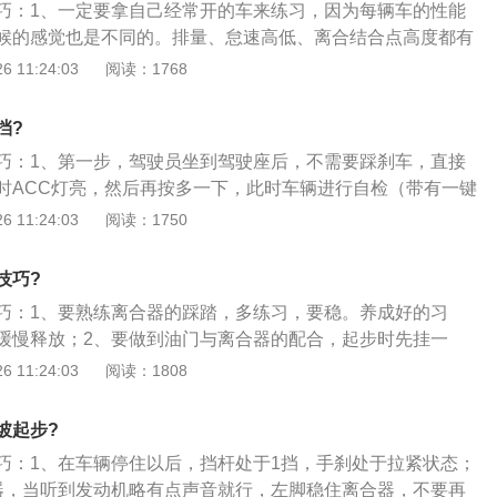
巧：1、一定要拿自己经常开的车来练习，因为每辆车的性能
刹相同，均是通过刹车盘与刹车片产生的摩擦力来达到控制停
候的感觉也是不同的。排量、怠速高低、离合结合点高度都有
制方式从之前的机械式手刹拉杆变成了电子按钮；3、电子手
手动挡挡位；2、平地起步的方法和技巧。最保险的方式（起
 11:24:03
阅读：1768
系统。电子驻车制动系统（EPB：ElectricalParkBrake）
式）。放下手刹，只抬离合，不睬油门。技巧，慢慢的抬离
的临时性制动和停车后的长时性制动功能整合在一起，并且由
半联动状态），停住离合，让车慢慢行驶，超过5km\/h的时
停车制动的技术。是由电子控制方式实现停车制动的技术。其
挡?
合器，轻踩油门前进；3、平地正常起步。这种方式是最为常
手刹相同，均是通过刹车盘与刹车片产生的摩擦力来达到控制
巧：1、第一步，驾驶员坐到驾驶座后，不需要踩刹车，直接
步方式之一。踩离合器挂入一挡，慢抬离合器的同时，就慢踩
控制方式从之前的机械式手刹拉杆变成了电子按钮。从电子手
时ACC灯亮，然后再按多一下，此时车辆进行自检（带有一键
么操作，不用考虑结合点问题。这种方法要多加练习，初期练
延伸到自动驻车功能AUTOHOLD。AUTOHOLD自动驻车功
第二步，踩下刹车，再按一下启动键进行点火启动；发动机启
 11:24:03
阅读：1750
发动机空转。
得驾驶者在车辆停下时不需要长时间刹车。以及启动自动电子
点火开关不要一直按着，否则会导致起动机与发动机飞轮打
，能够避免车辆不必要的滑行，简单的说就是车辆不会溜后。
寿命；3、第三步，松开脚刹，可以选择原地热车，时间为1-3
技巧?
个C-F的水温表，当指针指到中间位置时就表示水温已经去到9
巧：1、要熟练离合器的踩踏，多练习，要稳。养成好的习
了；4、第四步，再次踩下脚踩，挂D挡，松开手刹（电子手刹
缓慢释放；2、要做到油门与离合器的配合，起步时先挂一
）；起步要注意观察车辆四周，由于车内存在视野盲区，所以
器，在半离合状态加油门，等车子动起来才把离合器全部释
 11:24:03
阅读：1808
向灯提醒周边车辆和路人；5、自动挡车只有在P挡和N挡状态
挡的时机，当发动机转速在2000转左右换挡，先减油门然后再
车型甚至只能在P挡启动，所以点火前要先确认挂在P挡。之后
离合器就不会被强制脱开，然后换挡。进挡顺序一定要是一挡-
点火-挂D挡（或R挡）—松手刹—松脚刹—踩油门起步。
坡起步?
四挡--五挡，不推荐跳挡，减挡顺序按车速，根据自己车子的情况，
巧：1、在车辆停住以后，挡杆处于1挡，手刹处于拉紧状态；
于1500转左右就要减挡；4、抬油门，踩下离合器，缓踩脚刹
器，当听到发动机略有点声音就行，左脚稳住离合器，不要再