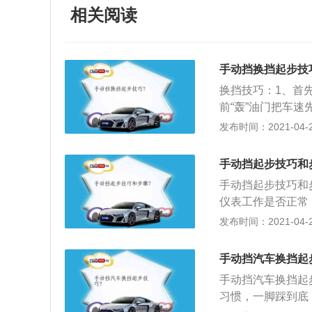
相关阅读
手动挡换挡起步技
换挡技巧：1、首
前“轰”油门把车速
尽量采用“两脚离
发布时间：2021-04-26
器）、挂（高速挡
3、减挡时，按照
手动挡起步技巧和
（离合器）、挂（
手动挡起步技巧和
空油，并保持一会
仪表工作是否正常
低速挡；4、在这
检查并排除故障后
发布时间：2021-04-26
油门，然后慢抬离
位置；3、开左（
稳定后再松开离合器
镜，看有无妨碍起
手动挡汽车换挡起
动”），握稳转向
手动挡汽车换挡起
关键）。其要领是
习惯，一脚踩到底
摩擦），松抬离合