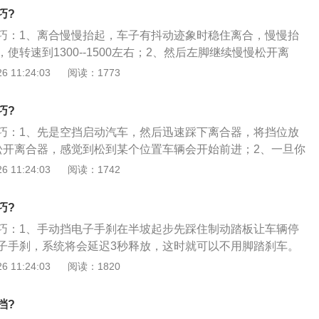
离合器就不会被强制脱开，然后换挡。进挡顺序一定要是一挡-
巧?
四挡--五挡，不推荐跳挡，减挡顺序按车速，根据自己车子的情况，
巧：1、离合慢慢抬起，车子有抖动迹象时稳住离合，慢慢抬
于1500转左右就要减挡；4、抬油门，踩下离合器，缓踩脚刹
使转速到1300--1500左右；2、然后左脚继续慢慢松开离
挡，拉起手刹，抬离合器和脚刹。
给油，需要起步越快加油就要越多，但同时离合也要要松的越
 11:24:03
阅读：1773
掉之后，车子继续前行，转速到1800--2000左右换2挡，之后
巧?
巧：1、先是空挡启动汽车，然后迅速踩下离合器，将挡位放
松开离合器，感觉到松到某个位置车辆会开始前进；2、一旦你
就稳住离合器轻加油门。注意不要快速松离合器，否则车辆
 11:24:03
阅读：1742
；3、车辆往前行进后，稳住离合器两秒到三秒，轻踩油门，同时
样起步比较稳。
巧?
巧：1、手动挡电子手刹在半坡起步先踩住制动踏板让车辆停
子手刹，系统将会延迟3秒释放，这时就可以不用脚踏刹车。
离合挂上1挡，然后加油门直接起步；2、电子手刹从基本的驻
 11:24:03
阅读：1820
车功能AUTOHOLD。AUTOHOLD自动驻车功能技术的运
车辆停下时不需要长时间刹车。启动自动电子驻车制动的情况
挡?
不必要的滑行。是由电子控制方式实现停车制动的技术。其工