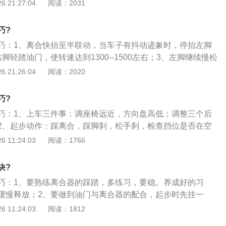
器，在半离合状态加油门，等车子动起来才把离合器全部释
 21:27:04
阅读：2031
器踏板，同时少许加油，然后再慢抬离合器踏板。同时右脚继
挡的时机，当发动机转速在2000转左右换挡，先减油门然后再
脚感觉轻松时再较快地完全抬开，达到平稳起步。
离合器就不会被强制脱开，然后换挡。进挡顺序一定要是一挡-
巧?
四挡--五挡，不推荐跳挡，减挡顺序按车速，根据自己车子的情况，
巧：1、离合快抬至半联动，当车子有抖动迹象时，停抬左脚
于1500转左右就要减挡；4、车子行驶过程中要勤换挡，根据
脚轻踏油门，使转速达到1300--1500左右；3、左脚继续慢松
适的挡位，如果换挡不勤，很容易使车子拖挡或发动机疯鸣，
续给油，此时注意需要起步越快，给油要越多，但同时离合也
 21:26:04
阅读：2020
费油，所以一定要养成勤换挡的习惯；5、换挡的动作要连
合全部松开以后，车子继续前行，当转速达到1800--2000左
到底，挂挡也要一步到位，要多熟悉挡位，要多练习手感，如
到2000转换挡。
情况（现在的汽车很少遇见），挂空挡松一下离合器，然后重
巧?
可以上挡了，如果挡位没有到位，不要送开离合器，那样很容
巧：1、上车三件事：调座椅远近，方向盘高低；调整三个后
2、起步动作：踩离合，踩脚刹，松手刹，检查挡位是否在空
，松脚刹，慢抬离合，同时轻踩油门，至车起步全松离合；
 11:24:03
阅读：1766
油门，同时踩离合到底，将挡换至与车速相适应的挡位，根据
度抬离合，同时轻踩油门；加挡与减挡动作同；4、刹车动
诀?
踩刹车，车完全停住前将离合踩到底；停车动作：车完全停住
巧：1、要熟练离合器的踩踏，多练习，要稳。养成好的习
挡，拉手刹，松脚刹，松离合，车熄火。
缓慢释放；2、要做到油门与离合器的配合，起步时先挂一
器，在半离合状态加油门，等车子动起来才把离合器全部释
 11:24:03
阅读：1812
挡的时机，当发动机转速在2000转左右换挡，先减油门然后再