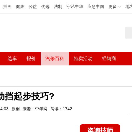
插画
健康
公益
优选
法制
守艺中华
应急中国
更多
地
选车
报价
汽修百科
特卖活动
经销商
动挡起步技巧?
4:03
原创
来源：中华网
阅读：1742
咨询技师