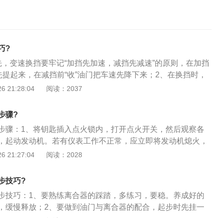
巧?
先，变速换挡要牢记“加挡先加速，减挡先减速”的原则，在加挡
先提起来，在减挡前“收”油门把车速先降下来；2、在换挡时，
合法”，加挡时按照“踩（离合器）、摘（空挡）、踩（离合
 21:28:04
阅读：2037
）”的原则，快速踩两脚离合器踏板，可以很轻松地增加挡位；
“踩（离合器）、摘（空挡）、抬（离合器）、轰（油门）、踩
步骤?
低速挡）”的原则，踩两脚离合器，并在第一脚离合器后轰一脚
步骤：1、将钥匙插入点火锁内，打开点火开关，然后观察各
儿，然后再踩下第二脚离合器踏板，与此同时将变速杆变换到
，起动发动机。若有仪表工作不正常，应立即将发动机熄火，
里还要注意一点，在加减挡后都应在未抬起离合器时，踩一点
方能重新起动发动机；2、踏下离合器踏板，将变速杆挂入1挡
 21:27:04
阅读：2028
合器，在离合器压盘结合的一瞬间，踩住离合器不动，等车速
右）转向灯，鸣喇叭，同时观察车辆前方、左右、上方及后视
，这样就能避免车辆“突突”猛“串”，或是磨损离合器片。
步的情况，特别要注意安全；4、放松驻车制动杆（俗称“手制
步技巧?
盘（俗称“方向盘”）；5、抬起离合器踏板（这是起步是否平稳的
步技巧：1、要熟练离合器的踩踏，多练习，要稳。养成好的
：先快抬离合器到发动机声音变低时（此时压盘与从动盘开始
，缓慢释放；2、要做到油门与离合器的配合，起步时先挂一
器踏板的速度放慢，待车身稍微抖动时（离合器处于关联