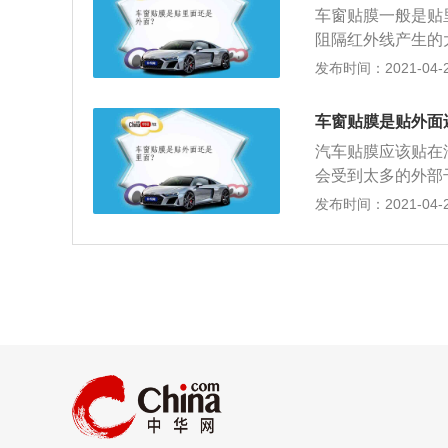
车窗贴膜一般是贴
性能，达到保护个
阻隔红外线产生的
的玻璃，贴上隔热
发布时间：2021-04-28
老化；3、安全与
膜的胶层，贴膜后
车窗贴膜是贴外面
造私密空间。选择
汽车贴膜应该贴在
看清车外，保留隐
会受到太多的外部
2、因为雨刮器是
发布时间：2021-04-28
上雨刮器不会刮伤
伤害，在一定程度