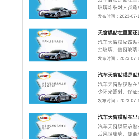
玻璃炸裂对人员造
窗膜颜色的选择：
发布时间：2023-07-17
择深色车窗膜，银
注意事项：以免还
天窗膜贴在里面还
汽车天窗膜应该贴
挡玻璃、侧窗玻璃
阳膜或者叫做防爆
发布时间：2023-07-17
璃突然爆裂导致的
原因），同时根据
汽车天窗贴膜是贴
车内物品以及人员
汽车天窗贴膜贴在
少阳光照射、保证
隐私、保证安全驾
发布时间：2023-07-17
调能耗，防止玻璃
不要急于洗车，贴
汽车天窗膜贴在里
进行修复。
汽车天窗膜应该贴
后风挡玻璃、侧窗