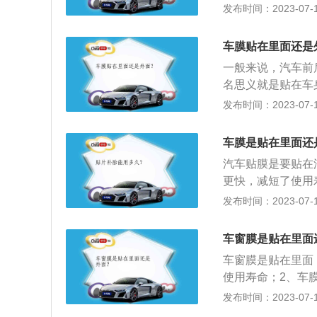
做太阳膜或者叫做
发布时间：2023-07-17
及防止玻璃突然爆
字由来的原因），
车膜贴在里面还是
还可减少车内物品
一般来说，汽车前
名思义就是贴在车
成车漆，还可以根
发布时间：2023-07-17
光，保证视线良好
汽车贴膜可以隔热
车膜是贴在里面还
还可以保护隐私、
汽车贴膜是要贴在
更快，减短了使用
挡玻璃、侧窗玻璃
发布时间：2023-07-17
膜或者叫做防爆隔
玻璃突然爆裂导致
车窗膜是贴在里面
护个人隐私的目的
车窗膜是贴在里面
成的损伤，在某些
使用寿命；2、车
膜空调制冷能力损
贴膜的部位包括：
发布时间：2023-07-17
油耗。
窗膜的作用是：1