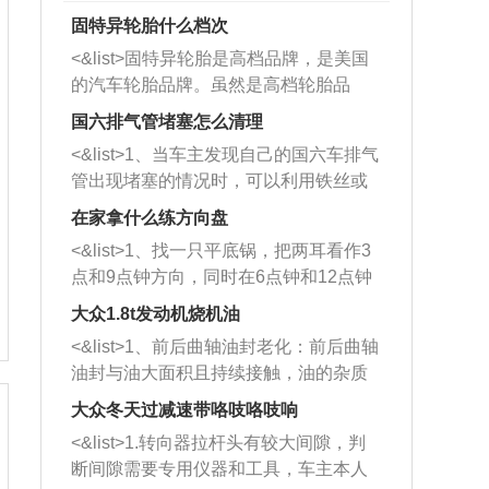
固特异轮胎什么档次
<&list>固特异轮胎是高档品牌，是美国
的汽车轮胎品牌。虽然是高档轮胎品
牌，但是中高低端的轮胎都有生产，这
国六排气管堵塞怎么清理
也是为了更好的开拓市场。
<&list>1、当车主发现自己的国六车排气
管出现堵塞的情况时，可以利用铁丝或
者是细棍，直接将杂物给取出来，如果
在家拿什么练方向盘
堵塞情况比较严重，也可以采取应急措
<&list>1、找一只平底锅，把两耳看作3
施。 <&list>2、直接利用木棍将所有的
点和9点钟方向，同时在6点钟和12点钟
杂物推到排气管里面的位置处，然后将
方向做一个标记。 <&list>2、双手握住
三元催化器拆解开，就可以将堵塞的东
大众1.8t发动机烧机油
平底锅两耳，然后往左打半圈、一圈、
西取出来。但如果是因为积碳过多引起
<&list>1、前后曲轴油封老化：前后曲轴
一圈半的练习，往右同样也要打相同的
的堵塞，就需要将三元催化器泡在草酸
油封与油大面积且持续接触，油的杂质
圈数。 <&list>3、最后强调要反复练
中进行清洗。 <&list>3、也可以利用清
和发动机内持续温度变化使其密封效果
习，这样就可以形成肌肉记忆，在真实
大众冬天过减速带咯吱咯吱响
洗剂对堵塞的情况得到解决，将清洗剂
逐渐减弱，导致渗油或漏油。<&list>2、
驾驶车辆时，不需要记忆也能打好方
放在燃油箱中，与燃油混合后，车辆启
<&list>1.转向器拉杆头有较大间隙，判
活塞间隙过大：积碳会使活塞环与缸体
向。
动时，就可以和汽油一起进入到燃烧
断间隙需要专用仪器和工具，车主本人
的间隙扩大，导致机油流入燃烧室中，