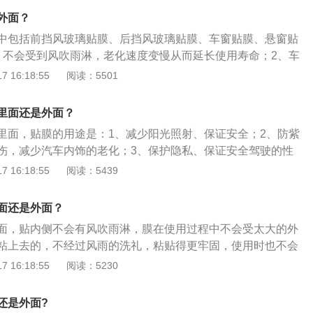
破碎对司乘人员造成伤害；4、营造私密空间；5、降低空调消
外面？
；7、防眩光。
中包括前挡风玻璃贴膜、后挡风玻璃贴膜、车窗贴膜、悬窗贴
、不会受到风吹雨淋，老化速度变慢从而延长使用寿命；2、车
会受太大的外部干扰，避免挂坏碰坏。车窗膜的作用是：1、
 16:18:55
阅读：5501
温度；2、隔紫外线减轻汽车内饰老化；3、防止玻璃意外破碎
害；4、营造私密空间；5、降低空调消耗；6、增加美观；7、
里面还是外面？
里面，贴膜的用途是：1、减少阳光照射、保证安全；2、防紫
伤，减少汽车内饰的老化；3、保护隐私、保证安全驾驶的性
制冷能力的损失，降低车内温度，降低空调能耗；5、防止玻璃
 16:18:55
阅读：5439
造成二次伤害。汽车车窗贴膜后的注意事项是：1、贴膜后不
贴膜结束后不要着急开窗；3、车膜出现气泡需要找专业的维修
面还是外面？
面，贴内侧不会有风吹雨淋，膜在使用过程中不会受太大的外
粘上去的，不经过风雨的洗礼，粘贴得更牢固，使用时也不会
在外侧就可能被雨刷刮坏或者雨水浸泡导致窗膜起泡。汽车贴
 16:18:55
阅读：5230
挡风玻璃、侧窗玻璃以及天窗上贴上一层薄膜状物体，这层薄
阳膜或者叫做隔热膜，作用主要是阻挡紫外线、阻隔部分热量
还是外面?
导致的伤人、防眩光等情况发生，同时根据太阳膜的单向透视