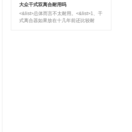
室，最后形成废气排出，就可以让三元
无法制作，需要将车辆送到修理厂或4s
造成烧机油。<&list>3、机油粘度。使用
大众干式双离合耐用吗
催化器得到清洗，排气管堵塞的情况就
店；<&list>2.车辆半轴套管防尘罩破
机油粘度过小的话，同样会有烧机油现
<&list>总体而言不太耐用。<&list>1、干
能够得到解决。
裂，破裂后会出现漏油现象，使半轴磨
象，机油粘度过小具有很好的流动性，
式离合器如果放在十几年前还比较耐
损严重，磨损的半轴容易损坏，产生异
容易窜入到气缸内，参与燃烧。<&list>
用，但是由于现在的汽车发动机动力输
响；<&list>3.稳定器的转向胶套和球头
4、机油量。机油量过多，机油压力过
出越来越高，使得干式离合器散热不足
老化，一般是使用时间过长造成的。解
大，会将部分机油压入气缸内，也会出
的缺陷也逐渐暴露出来。<&list>2、由于
决方法是更换新的质量好的转向橡胶套
现烧机油。<&list>5、机油滤清器堵塞：
干式双离合的工作环境暴露在空气中，
和球头。
会导致进气不畅，使进气压力下降，形
而离合器的散热也是通离合器罩上面的
成负压，使机油在负压的情况下吸入燃
几个小孔来进行散热。但是在行驶过程
烧室引起烧机油。<&list>6、正时齿轮或
中变速箱需要换挡，就不得不使得离合
链条磨损：正时齿轮或链条的磨损会引
器频繁工作。<&list>3、长时间的低速行
起气阀和曲轴的正时不同步。由于轮齿
驶以及过于频繁的启停，导致离合器的
或链条磨损产生的过量侧隙，使得发动
温度不断升高，而低速行驶时空气流动
机的调节无法实现：前一圈的正时和下
效率不高，无法将离合器中的热量有效
一圈可能就不一样。当气阀和活塞的运
的带走，导致离合器内部的温度不断升
动不同步时，会造成过大的机油消耗。
高，加速离合器的磨损。
解决方法：更换正时齿轮或链条。<&list
>7、内垫圈、进风口破裂：新的发动机
设计中，经常采用各种由金属和其他材