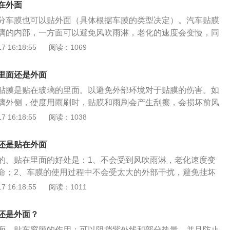
在外面
分车膜也可以贴外面（具体根据车膜的类型决定）。汽车贴膜
璃的内部，一方面可以避免风吹雨淋，老化的速度会变慢，同
不会受外部干扰，黏贴也会更牢固，不会产生起角的状况，并
 16:18:55
阅读：1069
会延长，另一方面当车辆在行驶过程中，发生意外交通事故，
膜也可以粘着玻璃，避免对车内人员造成伤害。车膜是一种给
里面还是外面
线的膜产品，所以车主在选购车膜时，要注意保证车膜的质
贴膜是贴在玻璃的里面。以避免外部环境对于贴膜的伤害。如
正的防晒和隔离紫外线的作用，如果车膜的质量不佳，可能在
璃外侧，使度用雨刷时，贴膜和雨刷会产生刮擦，会损坏前风
出现大量的气泡，一方面影响车辆的美观，另一方面还可能会
，如果贴在外面，雨水或是风沙会不停侵袭贴膜，影响贴膜的
 16:18:55
阅读：1038
线，导致意外交事故的发生。
过程中也会损坏贴膜。贴膜的用途：1、减少阳光照射、保证
线，防止皮肤损伤，减少汽车内饰的老化；3、保护隐私、保证
还是贴在外面
4、弥补空调制冷能力的损失，降低车内温度，降低空调能
的。贴在里面的好处是：1、不会受到风吹雨淋，老化速度变
的意外破碎对乘员造成二次伤害。汽车车窗贴膜后的注意事项
命；2、车膜的使用过程中不会受太大的外部干扰，避免挂坏
要急于洗车；2、贴膜结束后不要着急开窗；3、车膜出现气泡
部位包括：前挡风玻璃贴膜、后挡风玻璃贴膜、车窗贴膜、悬
 16:18:55
阅读：1011
人员进行修复。
作用是：1、隔热防晒降低车内温度；2、隔紫外线减轻汽车内
玻璃意外破碎对司乘人员造成伤害；4、营造私密空间；5、降
还是外面？
防眩光。
面。贴车窗膜的作用：可以阻挡紫外线和部分热量，并且防止