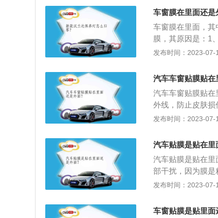
3、防止玻璃意外
车窗膜在里面还是
耗；6、增加美观
车窗膜在里面，其
膜，其原因是：1
膜的使用过程中不
发布时间：2023-07-17
隔热防晒降低车内
对司乘人员造成伤
汽车车窗贴膜贴在
防眩光。
汽车车窗贴膜贴在
外线，防止皮肤损
能；4、弥补空调
发布时间：2023-07-17
的意外破碎对乘员
要急于洗车；2、
汽车贴膜是贴在里
人员进行修复。
汽车贴膜是贴在里
部干扰，因为膜是
受影响。如果是贴
发布时间：2023-07-17
膜就是在车辆前后
膜状物体也叫做太
车窗贴膜是贴里面
以及防止玻璃飞溅