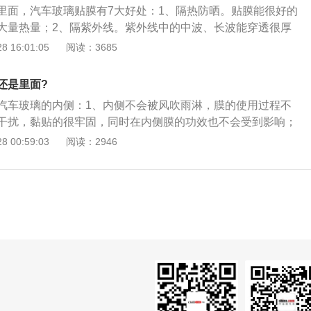
里面，汽车玻璃贴膜有7大好处：1、隔热防晒。贴膜能很好的
人隐私的目的。
大量热量；2、隔紫外线。紫外线中的中波、长波能穿透很厚
膜能隔断大部分紫外线。防止皮肤受伤害，也能减轻汽车内饰
 16:01:05
阅读：3685
防爆。膜的基层为聚酯膜，有非常耐撕拉防击穿的功能，加上
玻璃强度能防止玻璃意外破碎对司乘人员造成的伤害；4、营
还是里面?
合适的品种，贴膜后，通常在车外看不清车内，而在车内可以
汽车玻璃的内侧：1、内侧不会被风吹雨淋，膜的使用过程不
私和安全。
干扰，黏贴的很牢固，同时在内侧膜的功效也不会受到影响；
在外面的，贴汽车膜的时候不用卸掉汽车玻璃，贴在车内玻璃
 00:59:03
阅读：2946
玻璃膜；3、贴膜还可以减少紫外线辐射对车辆和人员造成的
上达到节省燃油消耗的效果，同时提高车辆的美观性。