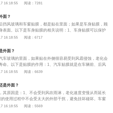
防爆隔热膜。2、作用：主要是阻挡紫外线、阻隔部分热量以
 16:18:55
阅读：7281
裂导致的伤人等情况发生（这也是防爆隔热膜中“防爆”这个名
同时根据太阳膜的单向透视性能，达到保护个人隐私的目的，
外面？
以及人员因紫外线照射造成的损伤。
后挡风玻璃和车窗贴膜，都是贴在里面；如果是车身贴膜，顾
身表面。以下是车身贴膜的相关说明：1、车身贴膜可以保护
据个人喜好和个性，装饰汽车。2、挡风玻璃贴膜可以降低眩
 16:18:55
阅读：6717
。3、车窗贴膜可以保护隐私，避免阳光直射。4、总体来说，
防晒、可以隔紫外线、可以防眩光防划防爆、可以消减能耗、
是外面？
增加美观。
汽车玻璃的里面，如果贴在外侧很容易受到风霜侵蚀，老化会
寿命。以下是贴膜的作用：1、汽车贴膜就是在车辆前、后风
以及天窗上贴上一层薄膜状物体，而这层薄膜状物体也叫太阳
 16:18:55
阅读：6639
热膜。2、它作用主要是阻挡紫外线、阻隔部分热量以及防止
的伤人等情况发生，同时根据太阳膜的单向透视性能，达到保
还是外面？
。3、此外，它也可以减少车内物品以及人员因紫外线照射造
，其原因是：1、不会受到风吹雨淋，老化速度变慢从而延长
层面达到节省燃油消耗的功效。4、降低空调省耗。贴上隔热
膜的使用过程中不会受太大的外部干扰，避免挂坏碰坏。车窗
失可以得到弥补，能瞬间降低车内温度，到达一定程度的节省
前挡风玻璃贴膜、后挡风玻璃贴膜、车窗贴膜、悬窗贴膜。车
 16:18:55
阅读：5569
、隔热防晒降低车内温度；2、隔紫外线减轻汽车内饰老化；