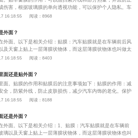
成伤害，根据玻璃膜的单向透视功能，可以保护个人隐私。车
车窗膜的选择遵循无色、透明度高的原则，颜色深的中型车选
 16:18:55
阅读：8968
色和白色的车选择墨绿或者浅灰等较淡的颜色。贴完车窗膜的
没有完全贴合的车窗膜发生位移，三天内不可以升降车窗。
是外面？
在外面。以下是相关介绍：贴膜：汽车贴膜就是在车辆前后风
以及天窗上贴上一层薄膜状物体，而这层薄膜状物体也叫做太
隔热膜。作用：主要是阻挡紫外线、阻隔部分热量以及防止玻
 16:18:55
阅读：8403
伤人等情况发生（这也是防爆隔热膜中“防爆”这个名字由来的
太阳膜的单向透视性能，达到保护个人隐私的目的，还可减少
里面还是贴外面？
因紫外线照射造成的损伤。
里面。贴膜的作用和贴膜后的注意事项如下：贴膜的作用：减
安全，防紫外线，防止皮肤损伤，减少汽车内饰的老化。保护
驶的性能，弥补空调制冷能力的损失，降低车内温度，降低空
 16:18:55
阅读：8188
的意外破碎对乘员造成二次伤害。贴膜后的注意事项：贴膜后
膜结束后不要着急开窗，车膜出现气泡需要找专业的维修人员
面还是外面？
在外面。以下是相关介绍：1、贴膜：汽车贴膜就是在车辆前
玻璃以及天窗上贴上一层薄膜状物体，而这层薄膜状物体也叫