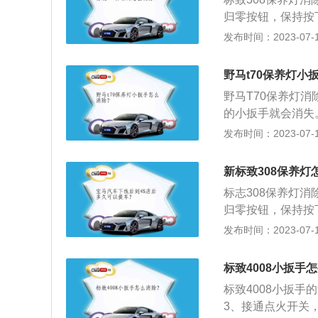
分钟5000转。1
置齐全，人性化设计
归零按钮，保持按
矩转速为每分钟41
6米，高1.51米
示0000.0时，
发布时间：2023-07-17
发动机拥有160马
者。
车的长宽高分别为4
转，最大功率转速为
面，标致308延
野马t70保养灯小
机盖，巨大而醒目
野马T70保养灯消
的小扳手就会消失
配件的使用里程数
发布时间：2023-07-17
工作人员的作用。
保养，汽车定期保
新标致308保养灯
标志308保养灯
归零按钮，保持按
作仍要保持按住状态
发布时间：2023-07-17
按钮，此时组合仪
资料如下：1、标
标致4008小扳手
4.27米的全长比
标致4008小扳
307有所增加，宽和
3、接通点火开关
m。2、标志30