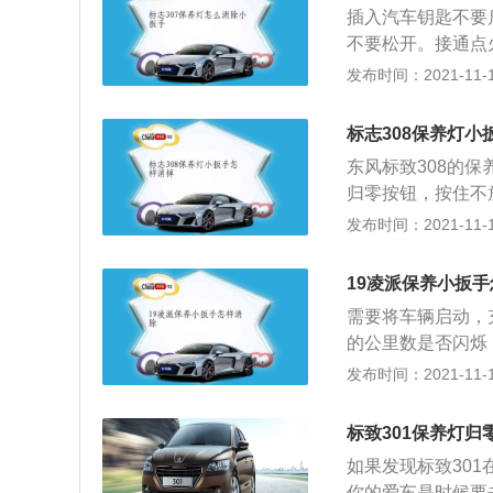
插入汽车钥匙不要
续可变气门正时系
不要松开。接通点
款发动机匹配的是
程数字在倒计时。
发布时间：2021-11-10
147马力和200
即可。东风标致3
最大扭矩转速为40
的面孔，尤其两个
多点电喷技术，并
标志308保养灯小
车系共有的特征。
速箱或4速手自一
东风标致308的保
上部、弧形顶盖与
用了扭力梁悬架。
归零按钮，按住不
廓，后备箱与后尾
显示0000.0时
发布时间：2021-11-10
劲与和谐自然流露车
熄灭。东风标致属
扭矩150Nm，动
国PSA集团(标
手自一体以及5速
19凌派保养小扳
面展开将标致品牌
置，前置前驱动，
需要将车辆启动，
感、可靠、活力、
到充分体现。轴距长达
的公里数是否闪烁
汽车品牌之一。通
备箱容积达到50
的保养灯归零，使
发布时间：2021-11-10
致树立了良好的诚
辆的保养灯亮起，
的锯条产品，18
养，然后车辆才可
形象不断发生变化
标致301保养灯归
保养扳手是可以手
一个追求高质量无
如果发现标致30
会再次的亮起。
力量和秀美等特质
你的爱车是时候要