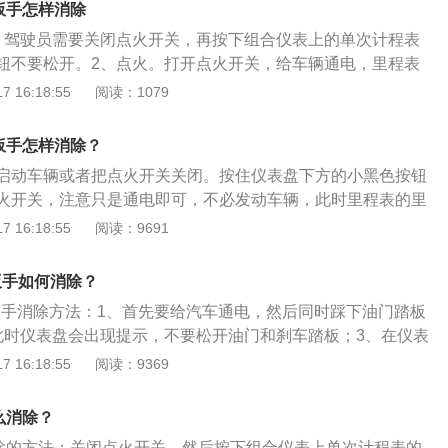
扳手怎样消除
。驾驶员需要关闭点火开关，再按下组合仪表上的单次计程表
钮不要松开。2、点火。打开点火开关，给车辆通电，里程表
显示屏显示0000.0时，驾驶员就可以松开按钮，保养灯就会
 16:18:55
阅读：1079
的扳手是保养指示灯，提醒驾驶员应该去4s店保养车辆，车上
洗、维修、更换，才能确保行车安全。汽车的保养项目包括核
扳手怎样消除？
件，核心部件指的是底盘、发动机和变速箱等，易损耗部件指
启动车辆或者把点火开关关闭。按住仪表盘下方的小黑色按钮
花塞、空调滤清器等部件。汽车每行驶5000公里，就需要更换
火开关，注意只是通电即可，不必发动车辆，此时里程表的里
清器，如果长时间不更换机油，机油的润滑效果就会变差，机
等待数字将从减到0时，关闭点火开关。然后松开黑色小按钮
 16:18:55
阅读：9691
塞，就会影响发动机的正常工作。在行车途中，如果发现汽车
07的相关介绍如下：东风标致307是一款优雅、个性十足的爱
查火花塞的工作状况。火花塞积碳过多，不仅会影响车辆动
酷似狮子威俊的面孔，尤其两个前大灯好像狮子的双眼炯炯放
。汽车每行驶20000公里，就需要更换一次火花塞。
扳手如何消除？
是沿袭了标致车系共有的特征。从侧面看，个性十足，整体流
小扳手消除方法：1、首先要给汽车通电，然后同时踩下油门踏板
子板滑过车身上部、弧形顶盖与后三角窗、后尾翼融为一体，
此时仪表盘会出现提示，不要松开油门和刹车踏板；3、在仪表
备箱的弯曲轮廓，后备箱与后尾翼过渡自然，车后灯巧妙地镶
的时候保养提醒灯就会被消除。野马t70是野马汽车旗下的一款
 16:18:55
阅读：9369
衡匀称，强劲与和谐自然流露车。标致307搭载的1.6LCVVT
车一共使用了三款发动机，分别是1.5升涡轮增压发动机、1.8升
17kW，峰值扭矩150Nm，动力提升了提升10%，油耗却降低
.8升涡轮增压发动机。1.5升涡轮增压发动机拥有156马力和2
面匹配的是4速手自一体以及5速自动变速箱。与同系列其它车型
么消除？
，最大扭矩转速为每分钟2000到4500转，最大功率转速为每
发动机横置，前置前驱动，四轮独立悬挂，主动、被动安全装
消除的方法：关闭点火开关，然后按下组合仪表上单次计程表的