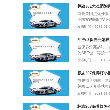
机型保养。在对汽
标致301怎么消除
很长的时间才需要
首先关闭点火开关
车使用的寿命。此
手图案的同时按下
汽车实现高效、低
要立马松开单次里
发布时间：2022-01-28
车主最好尽快把汽
出现小扳手标志的
话，就没有办法保
江淮s3保养完怎
清洁还有调整，这
当保养灯亮起时，
期，防止交通事故
的SET键，再按
消除保养提示。当
发布时间：2021-12-24
是车厂设置一定里
护以延长使用寿命
标志307保养灯小
滤等，还要更换一
首先插入钥匙，然
子进行检查。当然
关闭点火开关就可
进行保养。若平时
养提示灯。标致3
发布时间：2021-11-10
用车环境比较恶劣
机，一款是1.6升
保养。只有多检查
气发动机有117马
标志307保养灯怎
输出最大功率，可以