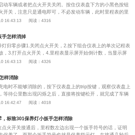
启动车辆或者把点火开关关闭。按住仪表盘下方的小黑色按钮
统和多点电喷技术，并且使用了铝合金缸盖和铸铁缸体。与这
火开关，注意只是通电即可，不必发动车辆，此时里程表的里
5速手动变速箱或4速手自一体变速箱。2.0升自然吸气发动机有
等待数字将从减到0时，关闭点火开关。然后松开黑色小按钮
 16:43:13
阅读：4316
牛米的最大扭矩，这款发动机的最大功率转速为6000转每分钟，
07是一款优雅、个性十足的爱车，它的前脸外观酷似狮子威俊
00转每分钟。这款发动机搭载了cvvt连续可变气门正时系统和
前大灯好像狮子的双眼炯炯放光，不怒自威，这是沿袭了标致
且使用了铝合金缸盖缸体。与这款发动机匹配的是5速手动变
扳手怎样消掉
从侧面看，个性十足，整体流线柔润和谐，前翼子板滑过车身
体变速箱。标致307的前悬架使用了麦弗逊独立悬架，后悬架使
养灯归零步骤1.关闭点火开关，2.按下组合仪表上的单次记程表
后三角窗、后尾翼融为一体，很自然地勾勒出后备箱的弯曲轮
放，3.打开点火开关，4.里程表显示屏开始倒计数，当显示屏
翼过渡自然，车后灯巧妙地镶嵌其中。整体外型平衡匀称，强
，松开按钮，此时组合仪表显示屏中表示保养操作的扳手指示灯应
 16:43:13
阅读：4326
。标致307搭载的1.6LCVVT发动机，最大功率117kW，峰值
神龙汽车有限公司旗下品牌。2002年10月，东风汽车公司与法
力提升了提升10%，油耗却降低了10%。传动方面匹配的是4速
致雪铁龙集团)签订扩大合作的合资合同，两大集团强强联手，全
自动变速箱。与同系列其它车型的设计理念相同，发动机横
手怎样消除
引入中国的新蓝图，东风标致由此诞生。自成立以来，秉承美
四轮独立悬挂，主动、被动安全装置齐全，人性化设计处处得
充电时不能够消除的，按下仪表盘上的trip按键，观察仪表盘上
创新的品牌理念，东风标致一直致力于将自己打造成中国主流
2.61米。整车长4.47米，宽1.76米，高1.51米，尤其是后
，等待公里数出现闪烁之后，直接将按键松开，就完成了车辆
过差价补偿、安全行乐天下、蓝色承诺等一系列活动，东风标
6立方分米，在同级别轿车中可谓佼佼者。
用是比较方便的，在清除后的5000公里，会重新亮起。机动车
 16:42:47
阅读：4018
信品牌形象。雄狮形象是标致品牌的标识，1847年应用于标致
说明机动车辆已经到了需要保养的周期，需要对车辆进行保
80年中期演变为标致唯一的制造商标。作为品牌的象征，狮子的
以正常使用，保养的小扳手也会随之消除。如果想直接消除掉
，演绎出跨越多个世纪的传奇。从象征锯条的质量，到代表了
零，标致301保养灯小扳手怎样消除
动进行操作的，小扳手消除之后，下一次保养周期到来的时候
止境的制造企业，雄狮标识把企业与猫科动物所代表的灵活、
1在点火开关接通后，里程数左边出现一个扳手符号的话，证明
紧密地联系在了一起。
去保养了，而那个扳手符号也就是保养指示灯，在接通几秒后