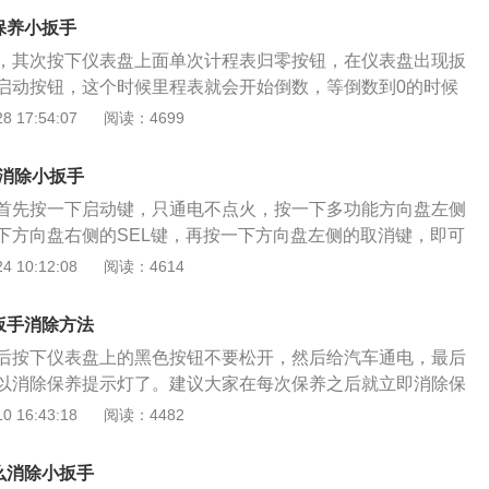
车进行一系列的保养工作后，保养灯就会归零。车主在驾驶了
保养小扳手
把汽车带去保养，适当的保养对汽车是有必要的，可以延长汽
，其次按下仪表盘上面单次计程表归零按钮，在仪表盘出现扳
外，保养也可以避免汽车出现消耗过多汽油的情况出现，保证
启动按钮，这个时候里程表就会开始倒数，等倒数到0的时候
耗、安全、低污染的运行原则。如果汽车的保养灯亮了，那么
程归零按钮，这样子就可以消除保养小扳手了。如果标致301
 17:54:07
阅读：4699
车带去4s店保养。
话，就一定要对汽车进行保养了，如果汽车不按时定时保养的
障到汽车的安全性。汽车保养就是对汽车的有关部分进行检查
样消除小扳手
样子可以防止车上某些零件的损坏，还可以延长汽车的使用周
首先按一下启动键，只通电不点火，按一下多功能方向盘左侧
的发生。
一下方向盘右侧的SEL键，再按一下方向盘左侧的取消键，即可
仪表盘上亮起保养灯，说明是时候带车辆进行保养了。保养灯
 10:12:08
阅读：4614
程或时间以仪表指示灯的形式，提醒车主及时进行车辆保养维
。常规保养需要更换机油和其他油水，还要更换机油滤和空气
扳手消除方法
些易耗橡胶件和慢性磨损的零件。除了更换这种零件还要对车
后按下仪表盘上的黑色按钮不要松开，然后给汽车通电，最后
了，保养时间和里程不是固定死的，车主可以根据自己的情况
以消除保养提示灯了。建议大家在每次保养之后就立即消除保
用车环境比较好，用车比较温柔，可以适当延迟保养。若平时
07是标致旗下的一款紧凑型汽车，这款车一共使用了两款发动
 16:43:18
阅读：4482
，用车过程中比较激进，驾车比较粗鲁，就可以考虑提前进行
自然吸气发动机，另一款是2.0升自然吸气发动机。1.6升自然吸
多保养，车子才能维持良好的运转，才能保障行车安全。
力和150牛米的最大扭矩，这款发动机可以在6000转每分钟时
么消除小扳手
在4000转每分钟时输出最大扭矩。这款发动机搭载了cvvt连