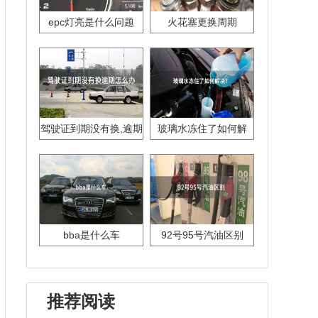
epc灯亮是什么问题
火花塞更换周期
驾驶证到期没有换,逾期
玻璃水冻住了如何解
怎么办??
决？
bba是什么车
92号95号汽油区别
推荐阅读