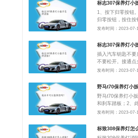
标志307保养灯小
1、按下归零按钮
归零按钮，按住按
显示屏开始倒计数，
发布时间：2023-07-17
熄灭。仪表盘显示
的某些部件需要清
标志307保养灯小
心部件和易损耗部
插入汽车钥匙不要
的是机油机滤、火
不要松开。接通点
一次机油和机油滤
程数字在倒计时。
发布时间：2023-07-17
油滤清器也容易堵
即可。东风标致3
动力不足，需要检
车，它的前脸外观
力，还会增加油耗
野马t70保养灯小
光，不怒自威，这
野马t70保养灯
线柔润和谐，前翼
和刹车踏板；2、
很自然地勾勒出后
盘第二次出现提示
发布时间：2023-07-17
嵌其中。整体外型平
紧凑型suv，这款
发动机，最大功率1
自然吸气发动机、1
了10%。传动方
标致308保养灯怎
15牛米的最大扭矩
的设计理念相同，
标致308保养灯