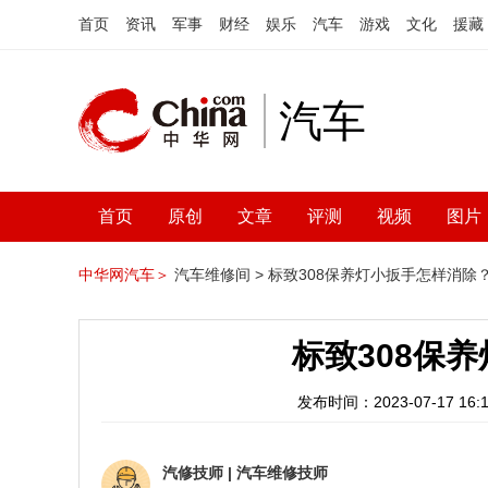
首页
资讯
军事
财经
娱乐
汽车
游戏
文化
援藏
汽车
首页
原创
文章
评测
视频
图片
中华网汽车＞
汽车维修间 >
标致308保养灯小扳手怎样消除
标致308保
发布时间：2023-07-17 16:1
汽修技师
|
汽车维修技师