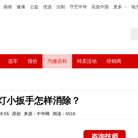
插画
健康
公益
优选
法制
守艺中华
应急中国
更多
地
选车
报价
汽修百科
特卖活动
经销商
？
养灯小扳手怎样消除？
8:55
原创
来源：中华网
阅读：5516
咨询技师