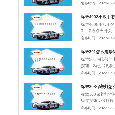
键扳手符号即消失。
发布时间：2023-07-17
李箱空间430升，
850mm、高162
间。
m，油箱容积为53l
标致4008小扳手
标致4008小扳
3、接通点火开关
键扳手符号即消失。
发布时间：2023-07-17
850mm、高162
m，油箱容积为53l
标致301怎么消除
标致301消除保
按钮，就会出现保
火开关；4、里程
发布时间：2023-07-17
即可消除保养小扳手
mm、1748mm、
标致308保养灯怎
了麦弗逊式独立悬
标致308保养灯
归零按钮，保持按
示0000.0时，
发布时间：2022-03-26
以自己操作，然后