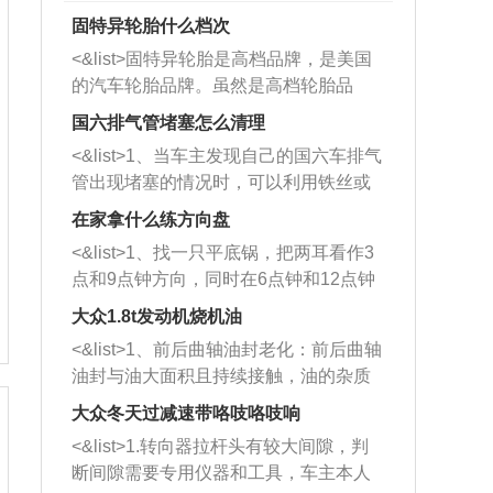
固特异轮胎什么档次
<&list>固特异轮胎是高档品牌，是美国
的汽车轮胎品牌。虽然是高档轮胎品
牌，但是中高低端的轮胎都有生产，这
国六排气管堵塞怎么清理
也是为了更好的开拓市场。
<&list>1、当车主发现自己的国六车排气
管出现堵塞的情况时，可以利用铁丝或
者是细棍，直接将杂物给取出来，如果
在家拿什么练方向盘
堵塞情况比较严重，也可以采取应急措
<&list>1、找一只平底锅，把两耳看作3
施。 <&list>2、直接利用木棍将所有的
点和9点钟方向，同时在6点钟和12点钟
杂物推到排气管里面的位置处，然后将
方向做一个标记。 <&list>2、双手握住
三元催化器拆解开，就可以将堵塞的东
大众1.8t发动机烧机油
平底锅两耳，然后往左打半圈、一圈、
西取出来。但如果是因为积碳过多引起
<&list>1、前后曲轴油封老化：前后曲轴
一圈半的练习，往右同样也要打相同的
的堵塞，就需要将三元催化器泡在草酸
油封与油大面积且持续接触，油的杂质
圈数。 <&list>3、最后强调要反复练
中进行清洗。 <&list>3、也可以利用清
和发动机内持续温度变化使其密封效果
习，这样就可以形成肌肉记忆，在真实
大众冬天过减速带咯吱咯吱响
洗剂对堵塞的情况得到解决，将清洗剂
逐渐减弱，导致渗油或漏油。<&list>2、
驾驶车辆时，不需要记忆也能打好方
放在燃油箱中，与燃油混合后，车辆启
<&list>1.转向器拉杆头有较大间隙，判
活塞间隙过大：积碳会使活塞环与缸体
向。
动时，就可以和汽油一起进入到燃烧
断间隙需要专用仪器和工具，车主本人
的间隙扩大，导致机油流入燃烧室中，