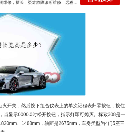
国家认证的汽车维修技师，15年德美日等各系车辆维修，擅长：疑难故障诊断维修，远程维修技术指导
闭点火开关，然后按下组合仪表上的单次记程表归零按钮，按住
显示0000.0时松开按钮，指示灯即可熄灭。标致308是一
20mm、1488mm，轴距是2675mm，车身类型为4门5座三