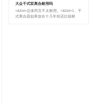
室，最后形成废气排出，就可以让三元
无法制作，需要将车辆送到修理厂或4s
造成烧机油。<&list>3、机油粘度。使用
大众干式双离合耐用吗
催化器得到清洗，排气管堵塞的情况就
店；<&list>2.车辆半轴套管防尘罩破
机油粘度过小的话，同样会有烧机油现
<&list>总体而言不太耐用。<&list>1、干
能够得到解决。
裂，破裂后会出现漏油现象，使半轴磨
象，机油粘度过小具有很好的流动性，
式离合器如果放在十几年前还比较耐
损严重，磨损的半轴容易损坏，产生异
容易窜入到气缸内，参与燃烧。<&list>
用，但是由于现在的汽车发动机动力输
响；<&list>3.稳定器的转向胶套和球头
4、机油量。机油量过多，机油压力过
出越来越高，使得干式离合器散热不足
老化，一般是使用时间过长造成的。解
大，会将部分机油压入气缸内，也会出
的缺陷也逐渐暴露出来。<&list>2、由于
决方法是更换新的质量好的转向橡胶套
现烧机油。<&list>5、机油滤清器堵塞：
干式双离合的工作环境暴露在空气中，
和球头。
会导致进气不畅，使进气压力下降，形
而离合器的散热也是通离合器罩上面的
成负压，使机油在负压的情况下吸入燃
几个小孔来进行散热。但是在行驶过程
烧室引起烧机油。<&list>6、正时齿轮或
中变速箱需要换挡，就不得不使得离合
链条磨损：正时齿轮或链条的磨损会引
器频繁工作。<&list>3、长时间的低速行
起气阀和曲轴的正时不同步。由于轮齿
驶以及过于频繁的启停，导致离合器的
或链条磨损产生的过量侧隙，使得发动
温度不断升高，而低速行驶时空气流动
机的调节无法实现：前一圈的正时和下
效率不高，无法将离合器中的热量有效
一圈可能就不一样。当气阀和活塞的运
的带走，导致离合器内部的温度不断升
动不同步时，会造成过大的机油消耗。
高，加速离合器的磨损。
解决方法：更换正时齿轮或链条。<&list
>7、内垫圈、进风口破裂：新的发动机
设计中，经常采用各种由金属和其他材