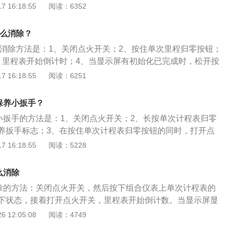
标致4008属于紧凑型suv，其车身尺寸是：长4510mm、宽1
 16:18:55
阅读：6352
最大可达1398升，另外在车内各处还有总计多达42升的储物空
8mm，轴距为2646mm，前轮距为1579mm，后轮距为1587m
，行李箱容积为461l。
怎么消除？
手的消除方法是：1、关闭点火开关；2、按住单次里程归零按钮；
，里程表开始倒计时；4、当显示屏有初始化已完成时，松开按
标致4008属于紧凑型suv，其车身尺寸是：长4510mm、宽1
 16:18:55
阅读：6251
8mm，轴距为2646mm，前轮距为1579mm，后轮距为1587m
，行李箱容积为461l。
保养小扳手？
养小扳手的方法是：1、关闭点火开关；2、长按单次计程表归零
养扳手标志；3、在按住单次计程表归零按钮的同时，打开点
表开始倒计数，等到出现00000时立刻松开单次里程归零按钮，
 16:18:55
阅读：5228
。标致301是一款紧凑型车，其车身尺寸长宽高分别为4442
1476mm，轴距为2652mm。悬架方面，标致301的前悬架使用
么消除
挂和横向稳定杆，后悬架使用了扭力梁式非独立悬挂。
消除的方法：关闭点火开关，然后按下组合仪表上单次计程表的
下状态，接着打开点火开关，里程表开始倒计数。当显示屏显
松开按钮，就可以了。标致308保养灯消除不是一件难事，车主可
 12:05:08
阅读：4749
消除。保养灯是每一辆汽车都会存在的，主要是用来提醒车主