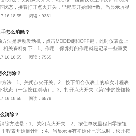
.8升自然吸气发动机拥有136马力和170牛米的最大扭矩，最大扭
处处得到充分体现。轴距长达2.61米。整车长4.47米，宽1.7
下状态，接着打开点火开关，里程表开始倒计数。当显示屏显
00到4300转，最大功率转速为每分钟6000转。1.8升涡轮增压
，尤其是后备箱容积达到506立方分米，在同级别轿车中可谓佼佼
松开按钮就可以了。标致308是东风标致旗下的一款紧凑型车，该
 16:18:55
阅读：9331
力和215牛米的最大扭矩，最大扭矩转速为每分钟2000到4500
590毫米、1820毫米、1488毫米，轴距为2675毫米。外观方
每分钟5500转。
承标致家族车型现有特征的大嘴式进气格栅，搭载了隆起的发动
扳手怎么消除？
的狮子标识。
除方法是启动发动机，点击MODE键和OFF键，此时仪表盘上
。相关资料如下：1、作用：保养灯的作用就是记录一些重要
，犹如短跑比赛中的计时器一样，起到提醒车主以及汽车维修
 16:18:55
阅读：7565
2、保养灯亮起需求：保养灯亮起，表明汽车需要到4S店进行
养能改善汽车的性能，延长汽车的使用寿命。
怎么消除？
消除方法：1、关闭点火开关。2、按下组合仪表上的单次计程表
下状态（一定按住别动）。3、打开点火开关（第2步的按钮操
）。4、里程表开始倒计时。当显示屏显示0000.0时，松开
 16:18:55
阅读：6578
表显示屏中表示保养操作的扳手指示灯应显示熄灭。更多相关
志308外形特点：首批面市的是5标准门版，随后会推出3门版。
怎么消除？
307增加了6厘米，比高尔夫5代长8厘米，同样2.61米的轴距也比
手的消除方法是：1、关闭点火开关；2、按住单次里程归零按钮；
高分别为1.81米和1.49米，前悬增加30mm，后悬增加16m
，里程表开始倒计时；4、当显示屏有初始化已完成时，松开按
8内部空间：大尺寸的全景天窗能为车内提供良好的光线。标准行