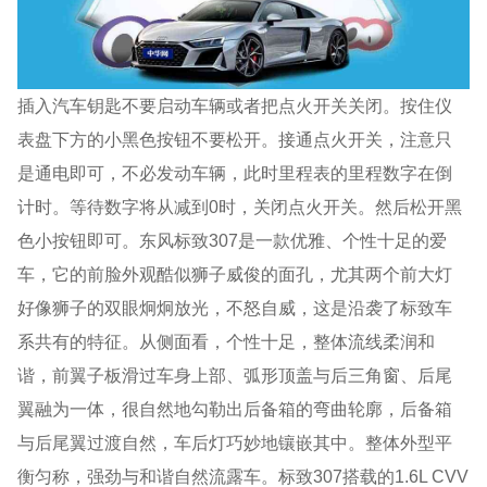
插入汽车钥匙不要启动车辆或者把点火开关关闭。按住仪
表盘下方的小黑色按钮不要松开。接通点火开关，注意只
是通电即可，不必发动车辆，此时里程表的里程数字在倒
计时。等待数字将从减到0时，关闭点火开关。然后松开黑
色小按钮即可。东风标致307是一款优雅、个性十足的爱
车，它的前脸外观酷似狮子威俊的面孔，尤其两个前大灯
好像狮子的双眼炯炯放光，不怒自威，这是沿袭了标致车
系共有的特征。从侧面看，个性十足，整体流线柔润和
谐，前翼子板滑过车身上部、弧形顶盖与后三角窗、后尾
翼融为一体，很自然地勾勒出后备箱的弯曲轮廓，后备箱
与后尾翼过渡自然，车后灯巧妙地镶嵌其中。整体外型平
衡匀称，强劲与和谐自然流露车。标致307搭载的1.6L CVV