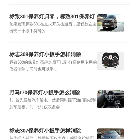
标致301保养灯归零，标致301保养灯
小扳手怎样消除
如果发现标致301在点火开关接通后，里程数左边
出现一个扳手符号的...
标志308保养灯小扳手怎样消除
标致308的保养灯亮起之后可以到4s店使用专用的
仪器消除，同时也可以手...
野马t70保养灯小扳手怎么消除
1、首先要给汽车通电，然后同时踩下油门踏板和
刹车踏板。2、此时仪表盘会...
标志307保养灯小扳手怎样消除
首先插入钥匙，然后按下仪表盘上的黑色按钮不