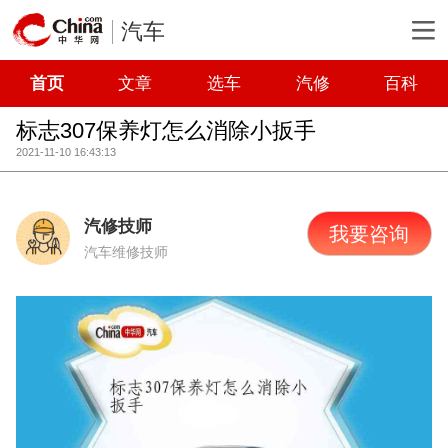
汽车
首页
文章
选车
汽修
百科
标志307保养灯怎么消除小扳手
2021-11-10 16:43:13
汽修技师
我要咨询
汽车维修技师