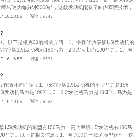
功率转速为每分钟5000转，这款发动机配备了缸内直喷技术，
缸体，匹配的是6挡手动变速箱。以下是发动机的分类和发动
 16:18:55
阅读：9545
动机的分类：分为活塞发动机，冲压发动机，火箭发动机，涡
的保养方法：定期清理水箱，锈迹和水垢会限制冷却液的冷却
？
低散热作用，导致发动机过热，甚至造成发动机损坏；定期更
4ps。以下是领克03的相关介绍：1、搭载低功率版1.5t发动机的
何质量等级的润滑油在使用过程中油质都会发生变化，避免故
功率版1.5t发动机有180马力，2.0t发动机有190马力。2、领
使用条件定期换油。
1.5升涡轮增压发动机，有265牛米最大扭矩，最大功率转速为
 16:18:55
阅读：6531
最大扭矩转速为1500到4000转每分钟，搭载缸内直喷技术，使
采用7速双离合变速箱。3、2.0升涡轮增压发动机有300牛米
？
转速为4700转每分钟，最大扭矩转速为1400到4000转每分
型配置不同而定：1、低功率版1.5t发动机的车型马力是156
技术，使用铝合金缸盖缸体，采用6at变速箱。
5t发动机马力是180匹；3、2.0t发动机马力是190匹。马力是
种计量功率的单位。以2021款领克3为例，其属于一款4门5
 16:18:55
阅读：6259
是：长4639mm、宽1840mm、高1472mm，轴距为2730
95kg。2021款领克3搭载了1.5l涡轮增压发动机，最大功率转
pm。
1.5t发动机的车型有156马力，高功率版1.5t发动机有180马
有190马力。以下是相关信息：1、领克03是一款紧凑型轿车，这