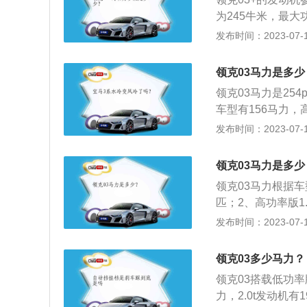
为245牛米，最大
使用了铝合金缸盖
发布时间：2023-07-17
机的保养方法：发
轮发动机。发动机
领克03马力是多少
系统中的流动，降
领克03马力是25
换机油及滤芯，任
车型有156马力，高
障的发生，要结合
克03高功率版使用
发布时间：2023-07-17
5500转每分钟，
用铝合金缸盖缸体，
领克03马力是多少
最大扭矩，最大功率
领克03马力根据车
钟，搭载缸内直喷
匹；2、高功率版1.
工程技术上常用的一
发布时间：2023-07-17
座紧凑型车，车身尺寸
mm，整备质量是13
领克03多少马力？
速是每分钟5000r
领克03搭载低功率版
力，2.0t发动机