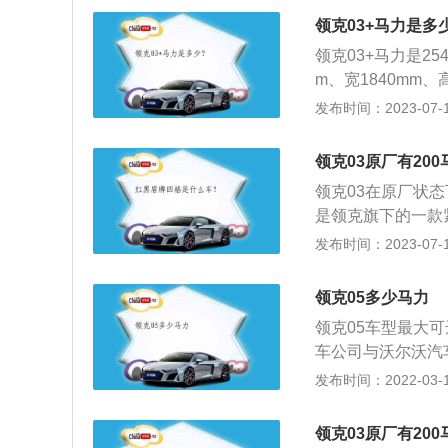
身结构为4门5座三
领克03+马力是多
领克03+马力是25
m、宽1840mm、高
款领克03+1.5t
发布时间：2023-07-17
最大扭矩是245n
50到4000rpm。
领克03原厂有20
领克03在原厂状态
是领克旗下的一款紧
m，轴距为2730
发布时间：2023-07-17
增压发动机、高功率
增压发动机有190
领克05多少马力
率，在每分钟140
领克05车型最大可
铝合金缸盖缸体。
车公司与沃尔沃汽
吉利汽车公司与沃
发布时间：2022-03-10
机盖的内的发动机
发动机的型号不同
领克03原厂有20
发动机的功率通常