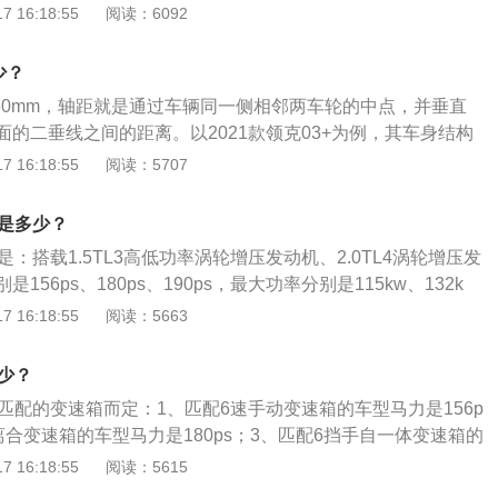
5升涡轮增压发动机有245牛米的最大扭矩，这款发动机的最大
 16:18:55
阅读：6092
转每分钟，最大扭矩转速为1450到4000转每分钟。这款发动机
术，并且使用了铝合金缸盖缸体。2、高功率版1.5升涡轮增压
少？
的最大扭矩，这款发动机的最大功率转速为5500转每分钟，最
730mm，轴距就是通过车辆同一侧相邻两车轮的中点，并垂直
0到4000转每分钟。这款发动机搭载了缸内直喷技术，并且使用
的二垂线之间的距离。以2021款领克03+为例，其车身结构
。与这款发动机匹配的是7速双离合变速箱。
车身尺寸是：长4677mm、宽1840mm、高1461mm，整备
 16:18:55
阅读：5707
。2021款领克03+的前悬架形式是麦弗逊式独立悬架，后悬挂形式
，其搭载了2.0t涡轮增压发动机，最大马力是254ps，最大功
数是多少？
大扭矩是350nm，与其匹配的是8挡手自一体变速箱。
是：搭载1.5TL3高低功率涡轮增压发动机、2.0TL4涡轮增压发
156ps、180ps、190ps，最大功率分别是115kw、132k
扭矩分别是245nm、265nm、300nm。领克03是领克推出的一
 16:18:55
阅读：5663
别是4639mm、1840mm、1472mm，轴距为2730mm，前
式独立悬挂，后悬挂类型是多连杆式独立悬挂。
少？
匹配的变速箱而定：1、匹配6速手动变速箱的车型马力是156p
离合变速箱的车型马力是180ps；3、匹配6挡手自一体变速箱的
。领克03属于一款紧凑型车，以2021款领克03手动纯lite为
 16:18:55
阅读：5615
4639mm、宽1840mm、高1472mm，轴距为2730mm，车