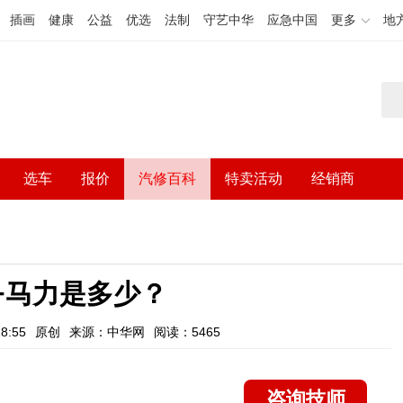
插画
健康
公益
优选
法制
守艺中华
应急中国
更多
地
选车
报价
汽修百科
特卖活动
经销商
3+马力是多少？
8:55
原创
来源：中华网
阅读：5465
咨询技师