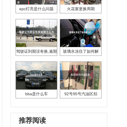
epc灯亮是什么问题
火花塞更换周期
驾驶证到期没有换,逾期
玻璃水冻住了如何解
怎么办??
决？
bba是什么车
92号95号汽油区别
推荐阅读