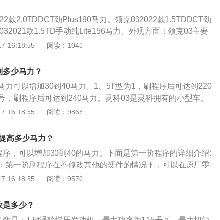
2款2.0TDDCT劲Plus190马力。领克032022款1.5TDDCT劲
032021款1.5TD手动纯Lite156马力。外观方面：领克03主要
动包围，包括可供选装的碳纤维前唇、前格栅、新样式的19英
 16:18:55
阅读：1043
、车尾底部扩散器、碳纤维后扰流板，以及双边共四出式排
控股集团、吉利汽车集团与沃尔沃汽车合资成立的新时代高端
到多少马力？
、欧洲设计、全球制造、全球销售为一体，基于由沃尔沃汽车
力可以增加30到40马力。1、5T型为1，刷程序后可达到220
沃尔沃汽车联合开发的CMA中级车基础模块架构建立，于2016
型号，刷程序后可达到240马力。灵科03是灵科拥有的小型车。
林发布；由坐落于哥德堡的吉利汽车欧洲研发中心（CEVT）和
高度分别为4639mm（m）、1840mm（m）、1460mm（m
 16:18:55
阅读：9865
责研发与设计，并将与沃尔沃汽车在中国共享制造基地；按照
m）。2、灵科031.5升涡轮增压发动机，180马力，最大扭矩26
量标准、制造工艺生产具有品质的汽车产品。
大功率转速为5500rpm，最大扭矩转速为1500至4000rpm。
以提高多少马力？
喷技术，采用铝合金缸盖。3、与此发动机匹配的是7速双离合
程序，可以增加30到40的马力。下面是第一阶程序的详细介绍:
涡轮增压发动机的最大扭矩为190马力和300牛米。发动机的最
：第一阶刷程序在不修改其他的硬件的情况下，可以在原厂零
rpm，最大扭矩转速为1400至4000rpm。发动机采用缸内直喷
整发动机的喷油或点火提前角等参数。它的作用是用来改善一
 16:18:55
阅读：9570
盖。4、该发动机与6at变速箱匹配。凌科03前悬架采用麦弗
和二档的抖动问题。刷第一阶程序的注意事项:一定要去专业的
息架采用多连杆独立悬架。多连杆独立悬架可以提高车轮与地
程序，因为刷ECU本身就有很大的风险。一旦出现了错误，很
提高车轮的抓地力。随着抓地力的提高，汽车的操控性和乘坐
数是多少？
其他问题。
改善。
参数是：1.5t涡轮增压发动机，最大功率为115千瓦，最大扭矩