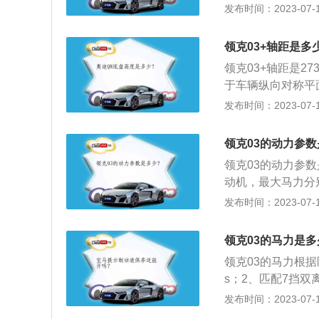
款车的低功率版1.
发布时间：2023-07-17
功率转速为5000
搭载了缸内直喷技
领克03+轴距是多
发动机有265牛米
领克03+轴距是2
大扭矩转速为150
于车辆纵向对称平面
了铝合金缸盖缸体
是四门五座三厢车，
发布时间：2023-07-17
质量为1615kg
是多连杆式独立悬架
领克03的动力参
率是187kw，最
领克03的动力参数
动机，最大马力分别是
w、140kw，最大
发布时间：2023-07-17
款紧凑型车，长宽高分
悬挂类型是麦弗逊
领克03的马力是多
领克03的马力根据
s；2、匹配7挡双
车型马力是190ps
发布时间：2023-07-17
例，其车身尺寸是：长