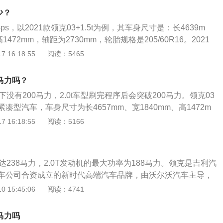
厢车，整备质量是1395kg。
少？
4ps，以2021款领克03+1.5t为例，其车身尺寸是：长4639m
1472mm，轴距为2730mm，轮胎规格是205/60R16。2021
搭载了1.5t涡轮增压发动机和6挡手动变速箱，最大功率是115kw，
 16:18:55
阅读：5465
m，最大功率转速是每分钟5000rpm，最大扭矩转速是每分钟14
0马力吗？
下没有200马力，2.0t车型刷完程序后会突破200马力。领克03
凑型汽车，车身尺寸为长4657mm、宽1840mm、高1472m
mm。领克03一共使用了三款发动机，分别是低功率版1.5升涡轮
 16:18:55
阅读：5166
版1.5升涡轮增压发动机、2.0升涡轮增压发动机。2.0升涡轮
马力和300牛米的最大扭矩，能在每分钟4700转时输出最大功
0到4000转时输出最大扭矩，搭载了缸内直喷技术，并且使用了
达238马力，2.0T发动机的最大功率为188马力。领克是吉利汽
车公司合资成立的新时代高端汽车品牌，由沃尔沃汽车主导，
尔沃汽车公司联合开发的中级车基础构架建成。可以在汽车前
 15:45:06
阅读：4741
铭牌上查看具体车型的发动机马力为多少。根据汽车的配置和
，马力大小有所不同，马力是用于衡量汽车功率的常用单位，
0马力吗
是指发动机做功的快慢，做工快慢和汽车瞬间动能输出有密切