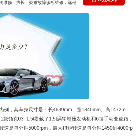
国家认证的汽车维修技师，15年德美日等各系车辆维修，擅长：疑难故障诊断维修，远程维修技术指导
.5t为例，其车身尺寸是：长4639mm、宽1840mm、高1472m
021款领克03+1.5t搭载了1.5t涡轮增压发动机和6挡手动变速箱，
速是每分钟5000rpm，最大扭矩转速是每分钟1450到4000rp