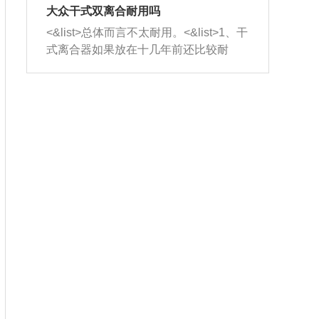
室，最后形成废气排出，就可以让三元
无法制作，需要将车辆送到修理厂或4s
造成烧机油。<&list>3、机油粘度。使用
大众干式双离合耐用吗
催化器得到清洗，排气管堵塞的情况就
店；<&list>2.车辆半轴套管防尘罩破
机油粘度过小的话，同样会有烧机油现
<&list>总体而言不太耐用。<&list>1、干
能够得到解决。
裂，破裂后会出现漏油现象，使半轴磨
象，机油粘度过小具有很好的流动性，
式离合器如果放在十几年前还比较耐
损严重，磨损的半轴容易损坏，产生异
容易窜入到气缸内，参与燃烧。<&list>
用，但是由于现在的汽车发动机动力输
响；<&list>3.稳定器的转向胶套和球头
4、机油量。机油量过多，机油压力过
出越来越高，使得干式离合器散热不足
老化，一般是使用时间过长造成的。解
大，会将部分机油压入气缸内，也会出
的缺陷也逐渐暴露出来。<&list>2、由于
决方法是更换新的质量好的转向橡胶套
现烧机油。<&list>5、机油滤清器堵塞：
干式双离合的工作环境暴露在空气中，
和球头。
会导致进气不畅，使进气压力下降，形
而离合器的散热也是通离合器罩上面的
成负压，使机油在负压的情况下吸入燃
几个小孔来进行散热。但是在行驶过程
烧室引起烧机油。<&list>6、正时齿轮或
中变速箱需要换挡，就不得不使得离合
链条磨损：正时齿轮或链条的磨损会引
器频繁工作。<&list>3、长时间的低速行
起气阀和曲轴的正时不同步。由于轮齿
驶以及过于频繁的启停，导致离合器的
或链条磨损产生的过量侧隙，使得发动
温度不断升高，而低速行驶时空气流动
机的调节无法实现：前一圈的正时和下
效率不高，无法将离合器中的热量有效
一圈可能就不一样。当气阀和活塞的运
的带走，导致离合器内部的温度不断升
动不同步时，会造成过大的机油消耗。
高，加速离合器的磨损。
解决方法：更换正时齿轮或链条。<&list
>7、内垫圈、进风口破裂：新的发动机
设计中，经常采用各种由金属和其他材