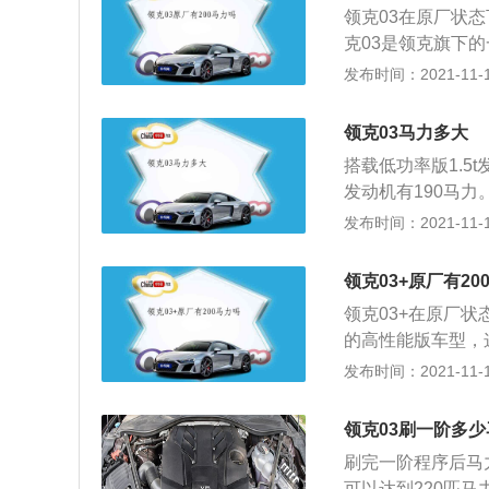
领克03在原厂状态
相关的联系，所以
克03是领克旗下
率版1.5升涡轮增
发布时间：2021-11-10
机。低功率版1.5
机可以在5000转
领克03马力多大
大扭矩。这款发动
搭载低功率版1.5t
版1.5升涡轮增压
发动机有190马力
转每分钟时输出最大
发动机有245牛米
发布时间：2021-11-10
机搭载了缸内直喷
大扭矩转速为145
0马力和300牛米
了铝合金缸盖缸体
在1400到400
领克03+原厂有20
增压发动机有265
使用了铝合金缸盖
领克03+在原厂状
钟，最大扭矩转速为
的高性能版车型，这
且使用了铝合金缸
350牛米的最大扭
发布时间：2021-11-10
增压发动机有300
800到4800转
钟，最大扭矩转速为
用了铝合金缸盖缸体
且使用了铝合金缸
领克03刷一阶多少
的传动效率更高，
用了麦弗逊独立悬
刷完一阶程序后马力
用了麦弗逊独立悬
车子的操控性和舒
可以达到220匹马