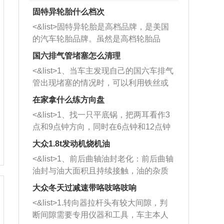
固特异轮胎什么档次
<&list>固特异轮胎是高档品牌，是美国
的汽车轮胎品牌。虽然是高档轮胎品
牌，但是中高低端的轮胎都有生产，这
国六排气管堵塞怎么清理
也是为了更好的开拓市场。
<&list>1、当车主发现自己的国六车排气
管出现堵塞的情况时，可以利用铁丝或
者是细棍，直接将杂物给取出来，如果
在家拿什么练方向盘
堵塞情况比较严重，也可以采取应急措
<&list>1、找一只平底锅，把两耳看作3
施。 <&list>2、直接利用木棍将所有的
点和9点钟方向，同时在6点钟和12点钟
杂物推到排气管里面的位置处，然后将
方向做一个标记。 <&list>2、双手握住
三元催化器拆解开，就可以将堵塞的东
大众1.8t发动机烧机油
平底锅两耳，然后往左打半圈、一圈、
西取出来。但如果是因为积碳过多引起
<&list>1、前后曲轴油封老化：前后曲轴
一圈半的练习，往右同样也要打相同的
的堵塞，就需要将三元催化器泡在草酸
油封与油大面积且持续接触，油的杂质
圈数。 <&list>3、最后强调要反复练
中进行清洗。 <&list>3、也可以利用清
和发动机内持续温度变化使其密封效果
习，这样就可以形成肌肉记忆，在真实
大众冬天过减速带咯吱咯吱响
洗剂对堵塞的情况得到解决，将清洗剂
逐渐减弱，导致渗油或漏油。<&list>2、
驾驶车辆时，不需要记忆也能打好方
放在燃油箱中，与燃油混合后，车辆启
<&list>1.转向器拉杆头有较大间隙，判
活塞间隙过大：积碳会使活塞环与缸体
向。
动时，就可以和汽油一起进入到燃烧
断间隙需要专用仪器和工具，车主本人
的间隙扩大，导致机油流入燃烧室中，