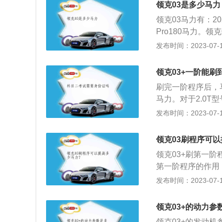
领克03是多少马力
领克03马力有：202
Pro180马力。领克
是增加了全车的运
发布时间：2023-07-17
寸双色密辐式轮圈
气。领克是由吉利
领克03+一阶能刷
品牌，集欧洲技术
刷完一阶程序后，马
主导，吉利汽车与
马力。对于2.0T
年10月20日在柏
该车的长度、宽度和
发布时间：2023-07-17
哥德堡设计团队负
m）和2730mm（
与沃尔沃同样的质
5nm。该发动机的最
领克03刷程序可
发动机采用缸内直
领克03+刷第一阶
器变速箱。2.0升
第一阶程序的作用
大功率转速为4700
件的公差范围内调
发布时间：2023-07-17
技术，采用铝合金缸
些小排量车在一档
逊独立悬架，后休
维修机构刷第一阶
面的附着力，从而
领克03+的动力参
可能会引起车辆的
舒适性也可能得到
领克03+的发动机