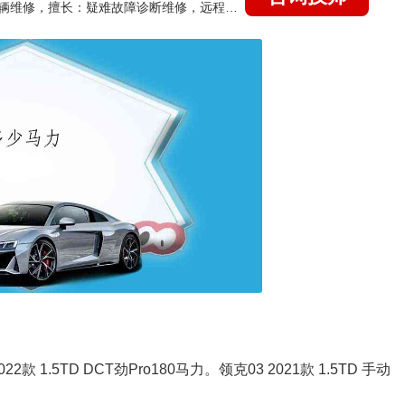
国家认证的汽车维修技师，15年德美日等各系车辆维修，擅长：疑难故障诊断维修，远程维修技术指导
022款 1.5TD DCT劲Pro180马力。领克03 2021款 1.5TD 手动