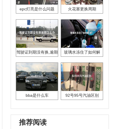
epc灯亮是什么问题
火花塞更换周期
驾驶证到期没有换,逾期
玻璃水冻住了如何解
怎么办??
决？
bba是什么车
92号95号汽油区别
推荐阅读