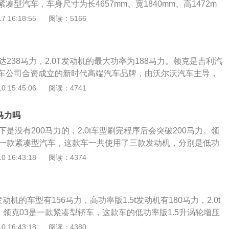
凑型汽车，车身尺寸为长4657mm、宽1840mm、高1472m
mm。领克03一共使用了三款发动机，分别是低功率版1.5升涡轮
 16:18:55
阅读：5166
版1.5升涡轮增压发动机、2.0升涡轮增压发动机。2.0升涡轮
马力和300牛米的最大扭矩，能在每分钟4700转时输出最大功
0到4000转时输出最大扭矩，搭载了缸内直喷技术，并且使用了
达238马力，2.0T发动机的最大功率为188马力。领克是吉利汽
车公司合资成立的新时代高端汽车品牌，由沃尔沃汽车主导，
尔沃汽车公司联合开发的中级车基础构架建成。可以在汽车前
 15:45:06
阅读：4741
铭牌上查看具体车型的发动机马力为多少。根据汽车的配置和
，马力大小有所不同，马力是用于衡量汽车功率的常用单位，
0马力吗
是指发动机做功的快慢，做工快慢和汽车瞬间动能输出有密切
下是没有200马力的，2.0t车型刷完程序后会突破200马力。领
通常可以通过马力的大小判断该汽车的动力。
的一款紧凑型汽车，这款车一共使用了三款发动机，分别是低功
压发动机，高功率版1.5升涡轮增压发动机，2.0升涡轮增压发动
 16:43:18
阅读：4374
升涡轮增压发动机有156马力和245牛米的最大扭矩，这款发动
每分钟时输出最大功率，可以在1450到4000转每分钟时输出最
机搭载了缸内直喷技术，并且使用了铝合金缸盖缸体。高功率
发动机的车型有156马力，高功率版1.5t发动机有180马力，2.0t
发动机有180马力和265牛米的最大扭矩，这款发动机能在5500
。领克03是一款紧凑型轿车，这款车的低功率版1.5升涡轮增压
功率，能在1500到4000转每分钟时输出最大扭矩。这款发动
的最大扭矩，这款发动机的最大功率转速为5000转每分钟，最
 16:43:18
阅读：4380
技术，并且使用了铝合金缸盖缸体。2.0升涡轮增压发动机有19