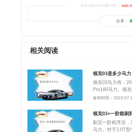
本文内容为中华网·汽车（
auto.
分享：
相关阅读
领克03是多少马力
领克03马力有：202
Pro180马力。领克
是增加了全车的运
发布时间：2023-07-17
寸双色密辐式轮圈
气。领克是由吉利
领克03+一阶能刷
品牌，集欧洲技术
刷完一阶程序后，马
主导，吉利汽车与
马力。对于2.0T
年10月20日在柏