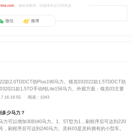
china.com
）编辑或翻译，转载请务必注明来源。
微信
微博
2款2.0TDDCT劲Plus190马力。领克032022款1.5TDDCT劲
032021款1.5TD手动纯Lite156马力。外观方面：领克03主要
动包围，包括可供选装的碳纤维前唇、前格栅、新样式的19英
 16:18:55
阅读：1043
、车尾底部扩散器、碳纤维后扰流板，以及双边共四出式排
控股集团、吉利汽车集团与沃尔沃汽车合资成立的新时代高端
到多少马力？
、欧洲设计、全球制造、全球销售为一体，基于由沃尔沃汽车
力可以增加30到40马力。1、5T型为1，刷程序后可达到220
沃尔沃汽车联合开发的CMA中级车基础模块架构建立，于2016
型号，刷程序后可达到240马力。灵科03是灵科拥有的小型车。
林发布；由坐落于哥德堡的吉利汽车欧洲研发中心（CEVT）和