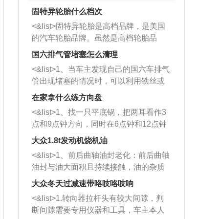
固特异轮胎什么档次
<&list>固特异轮胎是高档品牌，是美国
的汽车轮胎品牌。虽然是高档轮胎品
牌，但是中高低端的轮胎都有生产，这
国六排气管堵塞怎么清理
也是为了更好的开拓市场。
<&list>1、当车主发现自己的国六车排气
管出现堵塞的情况时，可以利用铁丝或
者是细棍，直接将杂物给取出来，如果
在家拿什么练方向盘
堵塞情况比较严重，也可以采取应急措
<&list>1、找一只平底锅，把两耳看作3
施。 <&list>2、直接利用木棍将所有的
点和9点钟方向，同时在6点钟和12点钟
杂物推到排气管里面的位置处，然后将
方向做一个标记。 <&list>2、双手握住
三元催化器拆解开，就可以将堵塞的东
大众1.8t发动机烧机油
平底锅两耳，然后往左打半圈、一圈、
西取出来。但如果是因为积碳过多引起
<&list>1、前后曲轴油封老化：前后曲轴
一圈半的练习，往右同样也要打相同的
的堵塞，就需要将三元催化器泡在草酸
油封与油大面积且持续接触，油的杂质
圈数。 <&list>3、最后强调要反复练
中进行清洗。 <&list>3、也可以利用清
和发动机内持续温度变化使其密封效果
习，这样就可以形成肌肉记忆，在真实
大众冬天过减速带咯吱咯吱响
洗剂对堵塞的情况得到解决，将清洗剂
逐渐减弱，导致渗油或漏油。<&list>2、
驾驶车辆时，不需要记忆也能打好方
放在燃油箱中，与燃油混合后，车辆启
<&list>1.转向器拉杆头有较大间隙，判
活塞间隙过大：积碳会使活塞环与缸体
向。
动时，就可以和汽油一起进入到燃烧
断间隙需要专用仪器和工具，车主本人
的间隙扩大，导致机油流入燃烧室中，