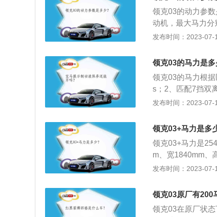
率是187kw，最
领克03的动力参数
动机，最大马力分别是
w、140kw，最大
发布时间：2023-07-17
款紧凑型车，长宽高分
悬挂类型是麦弗逊
领克03的马力是多
领克03的马力根据
s；2、匹配7挡双
车型马力是190ps
发布时间：2023-07-17
例，其车身尺寸是：长
身结构为4门5座三
领克03+马力是多
领克03+马力是25
m、宽1840mm、高
款领克03+1.5t
发布时间：2023-07-17
最大扭矩是245n
50到4000rpm。
领克03原厂有20
领克03在原厂状态