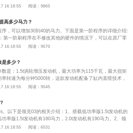
高度分别为4639mm（m）、1840mm（m）、1460mm（m
 16:18:55
阅读：9865
责研发与设计，并将与沃尔沃汽车在中国共享制造基地；按照
m）。2、灵科031.5升涡轮增压发动机，180马力，最大扭矩26
量标准、制造工艺生产具有品质的汽车产品。
大功率转速为5500rpm，最大扭矩转速为1500至4000rpm。
以提高多少马力？
喷技术，采用铝合金缸盖。3、与此发动机匹配的是7速双离合
程序，可以增加30到40的马力。下面是第一阶程序的详细介绍:
涡轮增压发动机的最大扭矩为190马力和300牛米。发动机的最
：第一阶刷程序在不修改其他的硬件的情况下，可以在原厂零
rpm，最大扭矩转速为1400至4000rpm。发动机采用缸内直喷
整发动机的喷油或点火提前角等参数。它的作用是用来改善一
 16:18:55
阅读：9570
盖。4、该发动机与6at变速箱匹配。凌科03前悬架采用麦弗
和二档的抖动问题。刷第一阶程序的注意事项:一定要去专业的
息架采用多连杆独立悬架。多连杆独立悬架可以提高车轮与地
程序，因为刷ECU本身就有很大的风险。一旦出现了错误，很
提高车轮的抓地力。随着抓地力的提高，汽车的操控性和乘坐
数是多少？
其他问题。
改善。
参数是：1.5t涡轮增压发动机，最大功率为115千瓦，最大扭矩
功率转速为每分钟5000转，这款发动机配备了缸内直喷技术，
缸体，匹配的是6挡手动变速箱。以下是发动机的分类和发动
 16:18:55
阅读：9545
动机的分类：分为活塞发动机，冲压发动机，火箭发动机，涡
的保养方法：定期清理水箱，锈迹和水垢会限制冷却液的冷却
？
低散热作用，导致发动机过热，甚至造成发动机损坏；定期更
4ps。以下是领克03的相关介绍：1、搭载低功率版1.5t发动机的
何质量等级的润滑油在使用过程中油质都会发生变化，避免故
功率版1.5t发动机有180马力，2.0t发动机有190马力。2、领
使用条件定期换油。
1.5升涡轮增压发动机，有265牛米最大扭矩，最大功率转速为
 16:18:55
阅读：6531
最大扭矩转速为1500到4000转每分钟，搭载缸内直喷技术，使