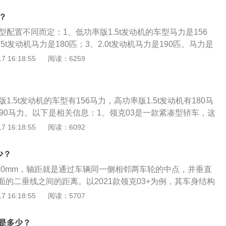
采用7速双离合变速箱。3、2.0升涡轮增压发动机有300牛米
？
转速为4700转每分钟，最大扭矩转速为1400到4000转每分
型配置不同而定：1、低功率版1.5t发动机的车型马力是156
技术，使用铝合金缸盖缸体，采用6at变速箱。
5t发动机马力是180匹；3、2.0t发动机马力是190匹。马力是
种计量功率的单位。以2021款领克3为例，其属于一款4门5
 16:18:55
阅读：6259
是：长4639mm、宽1840mm、高1472mm，轴距为2730
95kg。2021款领克3搭载了1.5l涡轮增压发动机，最大功率转
pm。
1.5t发动机的车型有156马力，高功率版1.5t发动机有180马
有190马力。以下是相关信息：1、领克03是一款紧凑型轿车，这
5升涡轮增压发动机有245牛米的最大扭矩，这款发动机的最大
 16:18:55
阅读：6092
转每分钟，最大扭矩转速为1450到4000转每分钟。这款发动机
术，并且使用了铝合金缸盖缸体。2、高功率版1.5升涡轮增压
少？
的最大扭矩，这款发动机的最大功率转速为5500转每分钟，最
730mm，轴距就是通过车辆同一侧相邻两车轮的中点，并垂直
0到4000转每分钟。这款发动机搭载了缸内直喷技术，并且使用
的二垂线之间的距离。以2021款领克03+为例，其车身结构
。与这款发动机匹配的是7速双离合变速箱。
车身尺寸是：长4677mm、宽1840mm、高1461mm，整备
 16:18:55
阅读：5707
。2021款领克03+的前悬架形式是麦弗逊式独立悬架，后悬挂形式
，其搭载了2.0t涡轮增压发动机，最大马力是254ps，最大功
数是多少？