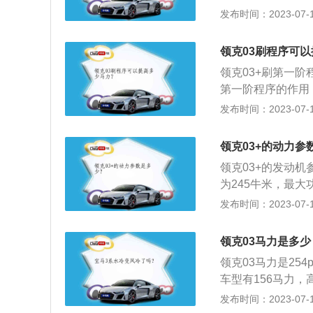
该车的长度、宽度和
发布时间：2023-07-17
哥德堡设计团队负
m）和2730mm（
与沃尔沃同样的质
5nm。该发动机的最
领克03刷程序可
发动机采用缸内直
领克03+刷第一阶
器变速箱。2.0升
第一阶程序的作用
大功率转速为4700
件的公差范围内调
发布时间：2023-07-17
技术，采用铝合金缸
些小排量车在一档
逊独立悬架，后休
维修机构刷第一阶
面的附着力，从而
领克03+的动力参
可能会引起车辆的
舒适性也可能得到
领克03+的发动机
为245牛米，最大
使用了铝合金缸盖
发布时间：2023-07-17
机的保养方法：发
轮发动机。发动机
领克03马力是多少
系统中的流动，降
领克03马力是25
换机油及滤芯，任
车型有156马力，高
障的发生，要结合
克03高功率版使用
发布时间：2023-07-17
5500转每分钟，