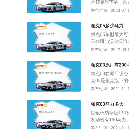
是领克旗下的一款紧
m，轴距为2730
发布时间：2023-07-17
增压发动机、高功率
增压发动机有190
领克05多少马力
率，在每分钟140
领克05车型最大可
铝合金缸盖缸体。
车公司与沃尔沃汽
吉利汽车公司与沃
发布时间：2022-03-10
机盖的内的发动机
发动机的型号不同
领克03原厂有20
发动机的功率通常
领克03在原厂状态
相关的联系，所以
克03是领克旗下
率版1.5升涡轮增
发布时间：2021-11-10
机。低功率版1.5
机可以在5000转
领克03马力多大
大扭矩。这款发动
搭载低功率版1.5t
版1.5升涡轮增压
发动机有190马力
转每分钟时输出最大
发动机有245牛米
发布时间：2021-11-10
机搭载了缸内直喷