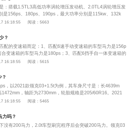
大扭矩是350nm，与其匹配的是8挡手自一体变速箱。
是：搭载1.5TL3高低功率涡轮增压发动机、2.0TL4涡轮增压发
156ps、180ps、190ps，最大功率分别是115kw、132k
扭矩分别是245nm、265nm、300nm。领克03是领克推出的一
 16:18:55
阅读：5663
别是4639mm、1840mm、1472mm，轴距为2730mm，前
式独立悬挂，后悬挂类型是多连杆式独立悬挂。
少？
匹配的变速箱而定：1、匹配6速手动变速箱的车型马力是156p
离合变速箱的车型马力是180ps；3、匹配6挡手自一体变速箱的
。领克03属于一款紧凑型车，以2021款领克03手动纯lite为
 16:18:55
阅读：5615
4639mm、宽1840mm、高1472mm，轴距为2730mm，车
厢车，整备质量是1395kg。
少？
4ps，以2021款领克03+1.5t为例，其车身尺寸是：长4639m
1472mm，轴距为2730mm，轮胎规格是205/60R16。2021
搭载了1.5t涡轮增压发动机和6挡手动变速箱，最大功率是115kw，
 16:18:55
阅读：5465
m，最大功率转速是每分钟5000rpm，最大扭矩转速是每分钟14
0马力吗？
下没有200马力，2.0t车型刷完程序后会突破200马力。领克03