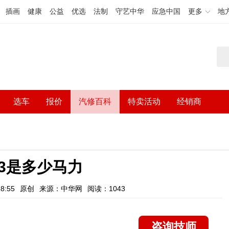
插画
健康
公益
优选
法制
守艺中华
应急中国
更多
地
选车
报价
汽修百科
特卖活动
经销商
3是多少马力
8:55
原创
来源：中华网
阅读：1043
咨询技师