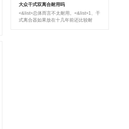
室，最后形成废气排出，就可以让三元
无法制作，需要将车辆送到修理厂或4s
造成烧机油。<&list>3、机油粘度。使用
大众干式双离合耐用吗
催化器得到清洗，排气管堵塞的情况就
店；<&list>2.车辆半轴套管防尘罩破
机油粘度过小的话，同样会有烧机油现
<&list>总体而言不太耐用。<&list>1、干
能够得到解决。
裂，破裂后会出现漏油现象，使半轴磨
象，机油粘度过小具有很好的流动性，
式离合器如果放在十几年前还比较耐
损严重，磨损的半轴容易损坏，产生异
容易窜入到气缸内，参与燃烧。<&list>
用，但是由于现在的汽车发动机动力输
响；<&list>3.稳定器的转向胶套和球头
4、机油量。机油量过多，机油压力过
出越来越高，使得干式离合器散热不足
老化，一般是使用时间过长造成的。解
大，会将部分机油压入气缸内，也会出
的缺陷也逐渐暴露出来。<&list>2、由于
决方法是更换新的质量好的转向橡胶套
现烧机油。<&list>5、机油滤清器堵塞：
干式双离合的工作环境暴露在空气中，
和球头。
会导致进气不畅，使进气压力下降，形
而离合器的散热也是通离合器罩上面的
成负压，使机油在负压的情况下吸入燃
几个小孔来进行散热。但是在行驶过程
烧室引起烧机油。<&list>6、正时齿轮或
中变速箱需要换挡，就不得不使得离合
链条磨损：正时齿轮或链条的磨损会引
器频繁工作。<&list>3、长时间的低速行
起气阀和曲轴的正时不同步。由于轮齿
驶以及过于频繁的启停，导致离合器的
或链条磨损产生的过量侧隙，使得发动
温度不断升高，而低速行驶时空气流动
机的调节无法实现：前一圈的正时和下
效率不高，无法将离合器中的热量有效
一圈可能就不一样。当气阀和活塞的运
的带走，导致离合器内部的温度不断升
动不同步时，会造成过大的机油消耗。
高，加速离合器的磨损。
解决方法：更换正时齿轮或链条。<&list
>7、内垫圈、进风口破裂：新的发动机
设计中，经常采用各种由金属和其他材