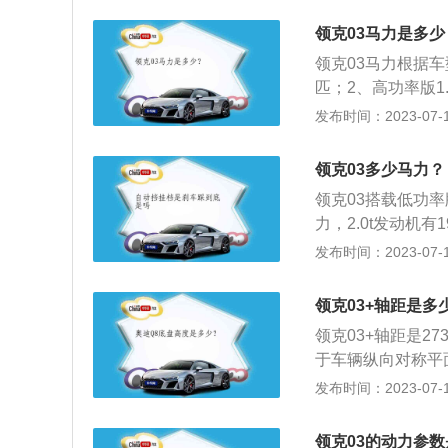
用铝合金缸盖缸体，
领克03马力是多少
最大扭矩，最大功率
领克03马力根据车
钟，搭载缸内直喷
匹；2、高功率版1.
工程技术上常用的一
发布时间：2023-07-17
座紧凑型车，车身尺寸
mm，整备质量是13
领克03多少马力？
速是每分钟5000r
领克03搭载低功率版
力，2.0t发动机
款车的低功率版1.
发布时间：2023-07-17
功率转速为5000
搭载了缸内直喷技
领克03+轴距是多
发动机有265牛米
领克03+轴距是2
大扭矩转速为150
于车辆纵向对称平面
了铝合金缸盖缸体
是四门五座三厢车，
发布时间：2023-07-17
质量为1615kg
是多连杆式独立悬架
领克03的动力参