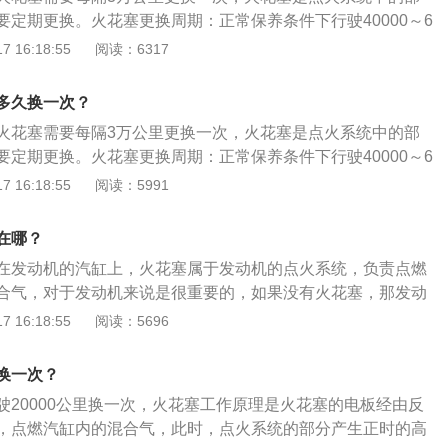
，更换新的火花塞，此外，如果火花塞呈现的是烟熏过的黑
要定期更换。火花塞更换周期：正常保养条件下行驶40000～6
热型选错或混合气浓，机油上窜。
换，但由于品牌和发动机不同，会有所差异，建议按照使用手册进
 16:18:55
阅读：6317
准进行保养更换：铂金火花塞在4万公里更换，普通的镍合金
换，铱金火花塞6-8万公里更换。火花塞的更换步骤：打开引擎
多久换一次？
塑料盖板，拆下高压分线，根据每个缸的位置做好记号，避免
火花塞需要每隔3万公里更换一次，火花塞是点火系统中的部
筒依次卸下火花塞，卸下的时候注意看一下外部有没有树叶、
要定期更换。火花塞更换周期：正常保养条件下行驶40000～6
理干净。将新的火花塞放到火花塞孔，用手拧几圈以后再用套
换，但由于品牌和发动机不同，会有所差异，建议按照使用手册进
 16:18:55
阅读：5991
序安装拆下的高压分线，扣上盖板即可。
准进行保养更换：铂金火花塞在4万公里更换，普通的镍合金
换，铱金火花塞6-8万公里更换。火花塞的更换步骤：打开引擎
在哪？
塑料盖板，拆下高压分线，根据每个缸的位置做好记号，避免
在发动机的汽缸上，火花塞属于发动机的点火系统，负责点燃
筒依次卸下火花塞，卸下的时候注意看一下外部有没有树叶、
合气，对于发动机来说是很重要的，如果没有火花塞，那发动
理干净。将新的火花塞放到火花塞孔，用手拧几圈以后再用套
的。发动机工作时的冲程分别是：吸气冲程、压缩冲程、做功
 16:18:55
阅读：5696
序安装拆下的高压分线，扣上盖板即可。
摩托车是一种灵便快速的交通工具，由汽油机来驱动，靠手把
轮车或三轮车，轻便灵活，行驶迅速，广泛用于巡逻、客货运
换一次？
。
驶20000公里换一次，火花塞工作原理是火花塞的电板经由反
，点燃汽缸内的混合气，此时，点火系统的部分产生正时的高