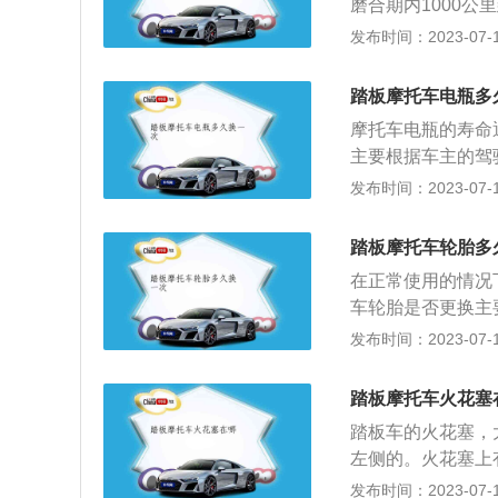
磨合期内1000公
次机油；4、如果
发布时间：2023-07-17
机油。扩展：机油
密封防漏、防锈防
踏板摩托车电瓶多
础油是润滑油的主
摩托车电瓶的寿命
油性能方面的不足
主要根据车主的驾
电，电池一般不会
发布时间：2023-07-17
坏时，是无法启动
以在每次进行维修
踏板摩托车轮胎多
大灯突然变暗，可
在正常使用的情况
么车外大灯的配给
车轮胎是否更换主
叭，声音小且微弱
掉太多时，则需要
发布时间：2023-07-17
是电瓶亏损严重。
刹车的习惯，轮胎
常用车时保持良好
也是很容易会出现
动机时，最好不要
踏板摩托车火花塞
气压，还要尽量避
在室外。冬天室外
踏板车的火花塞，
冬季前，建议检查
左侧的。火花塞上
更换新电池，以免
才能看到火花塞。
发布时间：2023-07-17