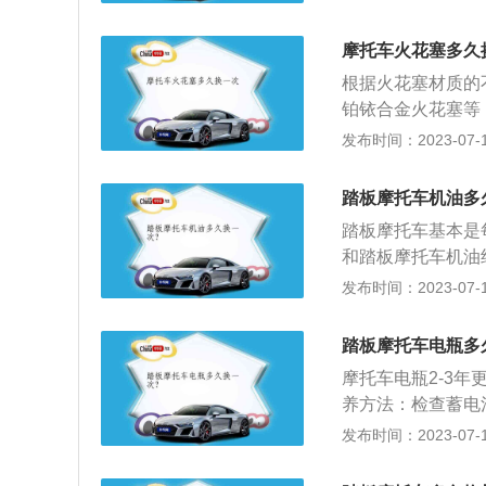
道购买，选择大品
电引入发动机气缸
机做功。一般来说
摩托车火花塞多久
压、耐腐蚀能力。
根据火花塞材质的
以下几点原因导致
铂铱合金火花塞等
浓的原因为空气滤
在差异。不同材质的
发布时间：2023-07-17
表明发动机存在着
更换；2.铂金的火
加，动力下降。3
材质比较耐磨损，
件。火花塞电极和
踏板摩托车机油多
动机和摩托车发动
高发动机运转速度
踏板摩托车基本是
系统的重要部件。
塞需要每5000
和踏板摩托车机油
花塞的点火能量。
此，建议根据自己
发动机起到润滑减
发布时间：2023-07-17
量。所以建议大家
用寿命。
被誉为汽车的“血
塞之后，应该将安
成。基础油是润滑
在安装火花塞时，
踏板摩托车电瓶多
改善基础油性能方
导致汽缸漏气，这
摩托车电瓶2-3
断裂；3.购买火
养方法：检查蓄电
贵，但是使用寿命
节转换时应调整密
发布时间：2023-07-17
底层出现沉淀物说
电瓶时的注意事项