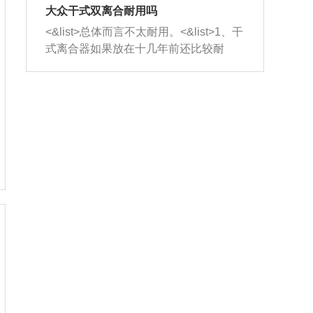
室，最后形成废气排出，就可以让三元
无法制作，需要将车辆送到修理厂或4s
造成烧机油。<&list>3、机油粘度。使用
大众干式双离合耐用吗
催化器得到清洗，排气管堵塞的情况就
店；<&list>2.车辆半轴套管防尘罩破
机油粘度过小的话，同样会有烧机油现
<&list>总体而言不太耐用。<&list>1、干
能够得到解决。
裂，破裂后会出现漏油现象，使半轴磨
象，机油粘度过小具有很好的流动性，
式离合器如果放在十几年前还比较耐
损严重，磨损的半轴容易损坏，产生异
容易窜入到气缸内，参与燃烧。<&list>
用，但是由于现在的汽车发动机动力输
响；<&list>3.稳定器的转向胶套和球头
4、机油量。机油量过多，机油压力过
出越来越高，使得干式离合器散热不足
老化，一般是使用时间过长造成的。解
大，会将部分机油压入气缸内，也会出
的缺陷也逐渐暴露出来。<&list>2、由于
决方法是更换新的质量好的转向橡胶套
现烧机油。<&list>5、机油滤清器堵塞：
干式双离合的工作环境暴露在空气中，
和球头。
会导致进气不畅，使进气压力下降，形
而离合器的散热也是通离合器罩上面的
成负压，使机油在负压的情况下吸入燃
几个小孔来进行散热。但是在行驶过程
烧室引起烧机油。<&list>6、正时齿轮或
中变速箱需要换挡，就不得不使得离合
链条磨损：正时齿轮或链条的磨损会引
器频繁工作。<&list>3、长时间的低速行
起气阀和曲轴的正时不同步。由于轮齿
驶以及过于频繁的启停，导致离合器的
或链条磨损产生的过量侧隙，使得发动
温度不断升高，而低速行驶时空气流动
机的调节无法实现：前一圈的正时和下
效率不高，无法将离合器中的热量有效
一圈可能就不一样。当气阀和活塞的运
的带走，导致离合器内部的温度不断升
动不同步时，会造成过大的机油消耗。
高，加速离合器的磨损。
解决方法：更换正时齿轮或链条。<&list
>7、内垫圈、进风口破裂：新的发动机
设计中，经常采用各种由金属和其他材