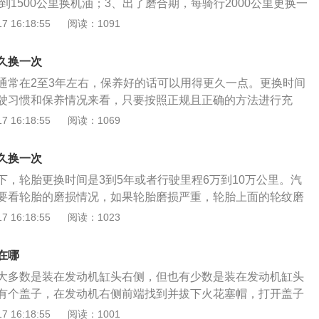
里到1500公里换机油；3、出了磨合期，每骑行2000公里更换一
车子在夏季里使用频繁，单次行驶距离很长，就适当多换几次
 16:18:55
阅读：1091
即发动机润滑油，能对发动机起到润滑减磨、辅助冷却降温、
蚀、减震缓冲等作用。机油由基础油和添加剂两部分组成，基
久换一次
要成分，决定着润滑油的基本性质，添加剂可弥补和改善基础
通常在2至3年左右，保养好的话可以用得更久一点。更换时间
，赋予某些新的性能，是润滑油的重要组成部分。
驶习惯和保养情况来看，只要按照正规且正确的方法进行充
提前报废。判断摩托车电瓶是否该更换的方法：1、当电瓶损
 16:18:55
阅读：1069
发动机的，或者较难启动车子，一松油就熄火时就该换了，所
保养时，顺便测试一下电池的内阻和电压；2、临时停车时，
久换一次
能是因为发动机的充电功率下降，如果此时蓄电池不给力，那
下，轮胎更换时间是3到5年或者行驶里程6万到10万公里。汽
电量就会大幅下降；3、摩托车插入启动钥匙，按车把上的喇
要看轮胎的磨损情况，如果轮胎磨损严重，轮胎上面的轮纹磨
或者直接没有声音，连续按个几次后声音由大转小或听不见就
更换轮胎。关于摩托车轮胎，如果后期的使用中我们经常有急
 16:18:55
阅读：1023
随着充电次数的增加，电瓶的蓄电能力也可能会降低。但在日
也是很容易磨损的，并且如果不按照轮胎的规定气压充气，它
的驾驶习惯是可以大大延长电瓶的使用周期的，在没有启动发
变形或者鼓包的，所以轮胎的使用过程中一定要按照规格充足
打开车上费电的用电设备。冬季用车时，建议晚上不要将车停
在哪
免急刹车这样轮胎的使用寿命就会更久一些。
温度很低，长时间把车停在室外会降低电池的使用寿命。进入
大多数是装在发动机缸头右侧，但也有少数是装在发动机缸头
一下电池的内阻和电压。如果内阻和电压达不到固定值，建议
有个盖子，在发动机右侧前端找到并拔下火花塞帽，打开盖子
发动机无法启动，耽误用车。购买新电池时，一定要从正规渠
火花塞属于点火系统的一部分，主要作用为把点火线圈的高压
 16:18:55
阅读：1001