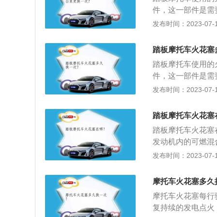
原因，排除故障后
件，这一部件是需
色，表明火花塞冷
0000公里时更
发布时间：2023-07-17
行。可参考以下标
火花塞2万公里更
踏板摩托车火花塞
盖，掀开发动机的
踏板摩托车使用的
混乱。用火花塞套
件，这一部件是需
灰尘等，一定要清
0000公里时更
发布时间：2023-07-17
筒拧。按照点火顺
行。可参考以下标
火花塞2万公里更
踏板摩托车火花塞
盖，掀开发动机的
踏板摩托车火花塞
混乱。用火花塞套
发动机内的可燃混
灰尘等，一定要清
机是无法正常工作
发布时间：2023-07-17
筒拧。按照点火顺
冲程、排气冲程。
操纵前轮转向的两
摩托车火花塞多久
输和体育运动器械
摩托车火花塞每行
复持续的发电点火