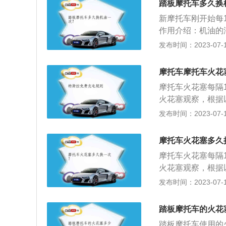
踏板摩托车多久换
温。还应避免正、
新摩托车刚开始每1
到皮肤、眼睛和衣
作用介绍：机油的
相对滑动，要防止
发布时间：2023-07-17
厚度的油膜将相对
用：机油因比热值
摩托车摩托车火花
由于燃料燃烧产生
摩托车火花塞每隔1
空气中帮助水箱冷
火花塞观察，根据
缘体裙部及电极呈
发布时间：2023-07-17
赤褐色，电极间隙在
积物，火花塞本身
摩托车火花塞多久
损坏严重，顶端出
摩托车火花塞每隔1
原因，排除故障后
火花塞观察，根据
色，表明火花塞冷
缘体裙部及电极呈
发布时间：2023-07-17
赤褐色，电极间隙在
积物，火花塞本身
踏板摩托车的火花
损坏严重，顶端出
踏板摩托车使用的