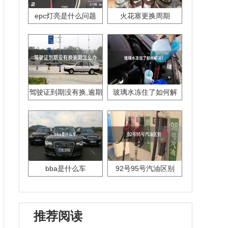
epc灯亮是什么问题
火花塞更换周期
驾驶证到期没有换,逾期
玻璃水冻住了如何解
怎么办??
决？
bba是什么车
92号95号汽油区别
推荐阅读