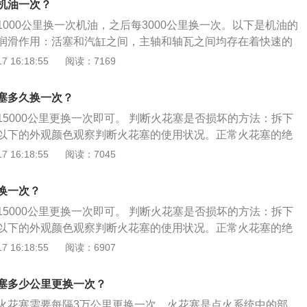
机油一次？
负极短路及正、负极端子松动。电解液中含有强酸，要防止溅
000公里换一次机油，之后每3000公里换一次。以下是机油的
服上。一旦接触要立即用大量清水清洗。
润滑作用：活塞和汽缸之间，主轴和轴瓦之间均存在着快速的
零件过快的磨损，则需要在两个滑动表面间建立油膜，有足够
 16:18:55
阅读：7169
滑动的零件表面隔开，从而减少磨损。机油的辅助冷却降温作
较低，且在发动机内部，本身并不具有冷却作用，但发动机内
塞多久换一次？
热能，在发动机工作时，机油能够将热量带回机油箱再散发至
5000公里更换一次即可。 判断火花塞是否损坏的方法：拆下
却发动机，真正起冷却作用的是发动机壳外部的水。
以下的外观颜色观察判断火花塞的使用状况。正常火花塞的绝
灰白色、灰黄色或浅棕色。工作正常的火花塞其绝缘体裙部为
 16:18:55
阅读：7045
0.8-0.9mm之间，电极无烧损迹象。如果火花塞有油污或沉
并没有损坏，清除油污和沉积物后可以继续使用。如果火花塞
换一次？
现起疤、黑色纹路、破裂、电极熔化等现象，则应找出损坏的
5000公里更换一次即可。 判断火花塞是否损坏的方法：拆下
，更换新的火花塞，此外，如果火花塞呈现的是烟熏过的黑
以下的外观颜色观察判断火花塞的使用状况。正常火花塞的绝
热型选错或混合气浓，机油上窜。
灰白色、灰黄色或浅棕色。工作正常的火花塞其绝缘体裙部为
 16:18:55
阅读：6907
0.8-0.9mm之间，电极无烧损迹象。如果火花塞有油污或沉
并没有损坏，清除油污和沉积物后可以继续使用。如果火花塞
塞多少公里更换一次？
现起疤、黑色纹路、破裂、电极熔化等现象，则应找出损坏的
火花塞需要每隔3万公里更换一次，火花塞是点火系统中的部