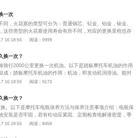
牌产品。
，在火花塞电极的间隙之间产生火花点燃混合气，从而使发动
，火花塞的材质通常为铂金和铱金，拥有不错的耐高温、耐高
换一次
同时，如果火花塞发黑，也代表车辆出现了一定问题，主要由
不同，火花塞的类型可分为：普通铜芯、钇金、铂金，铱金、
：1、发动机存在烧机油或者混合气体过浓所致，混合气体过
，这些类型的火花塞使用寿命有所不同，对应的更换里程也存
清器堵塞，混合气体调整不当，化油器液平面过高等等；2、
火花塞使用时间如下：1.镍材的火花塞，行驶30000公里后
 16:18:55
阅读：9999
严重的燃烧不充分现象，同时也意味着车辆的燃油消耗量增
花塞，行驶40000至50000公里后必须要更换；3.铱金火花塞，
、绝缘体顶端有灰黑色条纹，代表火花塞已经漏气，应更换新
行驶100000公里后在更换，也是安全可靠的。火花塞是汽车发
内部有黑色沉积物，表明混合气过浓，可以通过持续几分钟增
久换一次？
机上重要的部件，这也是一个需要定期更换的易损件。是点火
的方式烧掉留在电极上一层黑色的煤烟层。通常情况下，火花
每骑行2000公里更换一次机油。以下是踏板摩托车机油的作用
如果火花塞长时间使用不换，电极间隙会变大，这样会影响火
公里清洁一次，如果磨损严重，则需根据实际情况进行更换。因
组成：踏板摩托车机油的作用：机油，即发动机润滑油。能对
还会导致电极上出现积碳现象，这样也会影响火花塞的点火能
的使用情况，对火花塞进行定期检查，延长火花塞及车辆的使
磨、辅助冷却降温、密封防漏、防锈防蚀、减震缓冲等作用。
 16:18:55
阅读：9173
平时用车时按时更换火花塞。火花塞注意事项：1.在拆下火花
液”。踏板摩托车机油组成：机油由基础油和添加剂两部分组
装火花塞的孔用贴纸贴上，这样可以防止异物掉入汽缸内；2.
油的主要成分，决定着润滑油的基本性质，添加剂则可弥补和
应该使用专用的扭力扳手按照规定力矩拧紧。如果拧不紧，会
久换一次？
面的不足，赋予某些新的性能，是润滑油的重要组成部分。
样会影响发动机正常工作；如果拧的太紧，可能会导致火花塞
年更换。以下是摩托车电瓶保养方法与保养注意事项介绍：电瓶保
花塞时要选择大品牌的正品产品，虽然大品牌的正品产品价格更
池安装是否牢固，若有松动应紧固、定期检查电解液密度，季
也是更长的。
度，放电程度超过规定时要及时充电、观察蓄电池下半部，若
 16:18:55
阅读：8458
明极板脱落，已接近使用寿命期限应准备更换新蓄电池。保养
：蓄电池使用和充电时会产生易爆气体，故严禁靠近明火或高