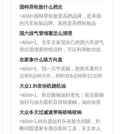
固特异轮胎什么档次
<&list>固特异轮胎是高档品牌，是美国
的汽车轮胎品牌。虽然是高档轮胎品
牌，但是中高低端的轮胎都有生产，这
国六排气管堵塞怎么清理
也是为了更好的开拓市场。
<&list>1、当车主发现自己的国六车排气
管出现堵塞的情况时，可以利用铁丝或
者是细棍，直接将杂物给取出来，如果
在家拿什么练方向盘
堵塞情况比较严重，也可以采取应急措
<&list>1、找一只平底锅，把两耳看作3
施。 <&list>2、直接利用木棍将所有的
点和9点钟方向，同时在6点钟和12点钟
杂物推到排气管里面的位置处，然后将
方向做一个标记。 <&list>2、双手握住
三元催化器拆解开，就可以将堵塞的东
大众1.8t发动机烧机油
平底锅两耳，然后往左打半圈、一圈、
西取出来。但如果是因为积碳过多引起
<&list>1、前后曲轴油封老化：前后曲轴
一圈半的练习，往右同样也要打相同的
的堵塞，就需要将三元催化器泡在草酸
油封与油大面积且持续接触，油的杂质
圈数。 <&list>3、最后强调要反复练
中进行清洗。 <&list>3、也可以利用清
和发动机内持续温度变化使其密封效果
习，这样就可以形成肌肉记忆，在真实
大众冬天过减速带咯吱咯吱响
洗剂对堵塞的情况得到解决，将清洗剂
逐渐减弱，导致渗油或漏油。<&list>2、
驾驶车辆时，不需要记忆也能打好方
放在燃油箱中，与燃油混合后，车辆启
<&list>1.转向器拉杆头有较大间隙，判
活塞间隙过大：积碳会使活塞环与缸体
向。
动时，就可以和汽油一起进入到燃烧
断间隙需要专用仪器和工具，车主本人
的间隙扩大，导致机油流入燃烧室中，