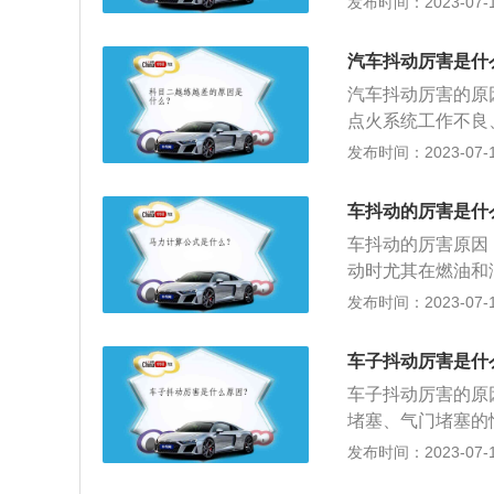
发布时间：2023-07-17
管理系统故障，水
障，车辆长时间使
汽车抖动厉害是什
油系统故障，喷油
汽车抖动厉害的原
冬天车子抖动解决
点火系统工作不良
级别的全合成机油
定故障；2、机脚
发布时间：2023-07-17
质量以及油品的质
3、积碳问题：积
使用诊断电脑进行
发动机内部的积碳
塞，同时用检测电
车抖动的厉害是什
响，从而导致汽车
车抖动的厉害原因
动时尤其在燃油和
后，火花塞的极点
发布时间：2023-07-17
车身发生抖动。点
火能量降低。冷启
车子抖动厉害是什
还有可能是因为发
车子抖动厉害的原
抖动，建议车主及
堵塞、气门堵塞的
不稳定，不只会造
发布时间：2023-07-17
化：这是个非常常