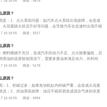
 16:18:55
阅读：5878
温、进气温度信号不正确，线路故障。4、点火系统存在故
用后，火花塞，点火线圈，喷油嘴等部件会出现损耗。5、供
么原因？
由于喷嘴内部胶质积炭过多造成喷嘴关闭不严或堵塞。以下是
因是：1、点火系统问题：如汽车点火系统出现故障，会造成
办法：1、冬天使用较高级别机油降低机油粘度，5W或者0W
、火花塞跳火状况不好等问题，会导致汽车在怠速时出现不稳
。2、积碳的产生与车辆使用的环境有着非常大的关系，空气
胶老化或松脱：机脚胶就是发动机跟车架之间垫的橡皮胶块；
 16:18:55
阅读：5517
量影响较大。建议每隔3W公里清洗一次节气门。3、去修理站
碳包括气缸积碳、节气门积碳、火花塞积碳、进气积碳等，当
解码处理，具体诊断确定故障。4、每隔3W公里进行更换火花
过多时，汽车的点火能量、进气效率、混合气配比就会受到影
脑检测是否出现失火的故障，及时排除点火线圈故障。
么原因？
的动力输出不稳定，怠速和加速都会出现抖动现象。
：燃料燃烧不充分，造成汽车的动力不足、点火能量偏低，启
润滑油的温度较低情况下，需要多轰油来满足动力，长时间
间隙逐渐变大，导致点火能量下降，燃油雾化不好，就会导致
 16:18:55
阅读：5178
火线圈老化、火花塞的高压线老化或者漏电，同样可以导致点
动和热车启动汽车抖动的原因有很多，除了燃料燃烧不充分，
么原因？
动机水温不正常、缸压低、喷油嘴堵塞等，如果汽车出现启动
因：1、积碳过多：如果发动机缸内积碳严重，会造成火花塞
时到4S店进行检修。
情况；2、供油系统故障：油压不稳容易造成混合气体的浓度
成抖动还会造成怠速不稳的现象产生；3、发动机机脚垫老
 16:18:55
阅读：4994
见的抖动原因，如果车发动机抖动越来越严重，但动力却没有