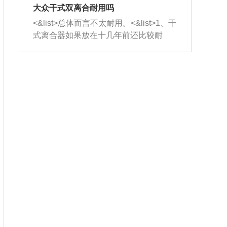
室，最后形成废气排出，就可以让三元
无法制作，需要将车辆送到修理厂或4s
造成烧机油。<&list>3、机油粘度。使用
大众干式双离合耐用吗
催化器得到清洗，排气管堵塞的情况就
店；<&list>2.车辆半轴套管防尘罩破
机油粘度过小的话，同样会有烧机油现
<&list>总体而言不太耐用。<&list>1、干
能够得到解决。
裂，破裂后会出现漏油现象，使半轴磨
象，机油粘度过小具有很好的流动性，
式离合器如果放在十几年前还比较耐
损严重，磨损的半轴容易损坏，产生异
容易窜入到气缸内，参与燃烧。<&list>
用，但是由于现在的汽车发动机动力输
响；<&list>3.稳定器的转向胶套和球头
4、机油量。机油量过多，机油压力过
出越来越高，使得干式离合器散热不足
老化，一般是使用时间过长造成的。解
大，会将部分机油压入气缸内，也会出
的缺陷也逐渐暴露出来。<&list>2、由于
决方法是更换新的质量好的转向橡胶套
现烧机油。<&list>5、机油滤清器堵塞：
干式双离合的工作环境暴露在空气中，
和球头。
会导致进气不畅，使进气压力下降，形
而离合器的散热也是通离合器罩上面的
成负压，使机油在负压的情况下吸入燃
几个小孔来进行散热。但是在行驶过程
烧室引起烧机油。<&list>6、正时齿轮或
中变速箱需要换挡，就不得不使得离合
链条磨损：正时齿轮或链条的磨损会引
器频繁工作。<&list>3、长时间的低速行
起气阀和曲轴的正时不同步。由于轮齿
驶以及过于频繁的启停，导致离合器的
或链条磨损产生的过量侧隙，使得发动
温度不断升高，而低速行驶时空气流动
机的调节无法实现：前一圈的正时和下
效率不高，无法将离合器中的热量有效
一圈可能就不一样。当气阀和活塞的运
的带走，导致离合器内部的温度不断升
动不同步时，会造成过大的机油消耗。
高，加速离合器的磨损。
解决方法：更换正时齿轮或链条。<&list
>7、内垫圈、进风口破裂：新的发动机
设计中，经常采用各种由金属和其他材