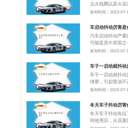
点火线圈以及火花
因。以下是相关信
发布时间：2023-07-17
发动机抖动、怠速
油泵问题采取断开
车启动抖动厉害是
的空气、充足的汽
汽车启动抖动严重
动机出现抖动的情
可能是其中原因之
会出现提速抖动的
会被积碳大量吸收
发布时间：2023-07-17
题，那么主要问题
火花塞、喷油嘴等
塞性能下降或者使
机油氧化或级别低
3、汽车的燃油系
车子一启动就抖动
障，都会导致汽车
车子一启动就抖动
油滤清器堵塞等等
堵塞，引起喷油不
挫感，否则都应该
严重。3、油压不
发布时间：2023-07-17
4、油品质量差，
发动机缸体温度低
冬天车子抖动厉害
混合，从而造成启
冬天车子抖动有以
间使用后，火花塞
管漏气，进气门及