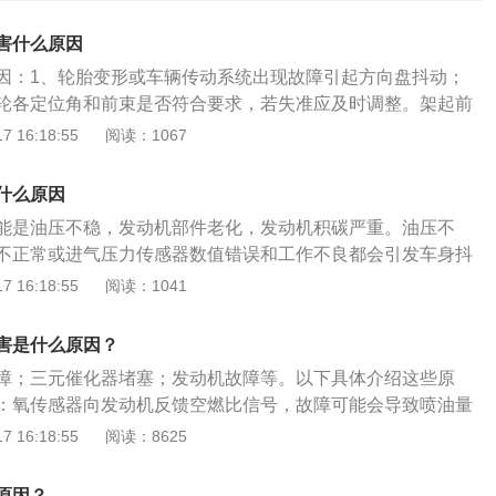
害什么原因
因：1、轮胎变形或车辆传动系统出现故障引起方向盘抖动；
轮各定位角和前束是否符合要求，若失准应及时调整。架起前
查车轮静平衡情况及轮胎是否变形过大，如变形应及时更换；
 16:18:55
阅读：1067
面上车辆正常，但遇到坑洼的路面，方向盘会出现抖动。这是
，拉杆球头松旷或接头处胶套脱落导致方向盘抖动；解决办
什么原因
修点检查，更换损坏部件；3、轮胎在日常使用因为摩擦、碰
能是油压不稳，发动机部件老化，发动机积碳严重。油压不
因，导致轮胎损坏，方向盘出现抖动；解决办法：及时更换轮
不正常或进气压力传感器数值错误和工作不良都会引发车身抖
行驶时刹车用力过猛、过频可能会导致刹车盘、刹车片过热，
查油压，必要时更换部件。发动机部件老化，汽车抖动还与引
 16:18:55
阅读：1041
向盘抖动；解决办法：一般在更换刹车盘、刹车片后，症状即
擎脚其实是发动机的避震系统，引擎脚负责吸收发动机在运转
传动轴扭曲变形或传动轴十字接松旷、缺油锈蚀。以上部件都
如果引擎脚出现问题，这些震动就会传到方向盘、驾驶室内，
时容易忽略；解决办法：在每一次做保养时，尽量让工作人员
害是什么原因？
动。解决办法：更换部件。发动机积碳严重，造成汽车抖动最
上黄油润滑；6、轮胎动平衡出现问题。轮胎动平衡的数值不
障；三元催化器堵塞；发动机故障等。以下具体介绍这些原
气门过脏或喷油嘴积碳过多。当发动机内部的积碳过多时，冷
在某个速度范围内出现踩刹车方向盘抖动，有可能是高速也有
：氧传感器向发动机反馈空燃比信号，故障可能会导致喷油量
汽油会被积碳大量吸收，导致冷启动的混合气过稀，使得启动
办法：重新做轮胎动平衡，对数值进行调整；7、怠速时方向
抖动。三元催化器堵塞：三元催化器是净化尾气的装置，三元
 16:18:55
阅读：8625
清洗油路，检查怠速马达是否有积碳应该清洗。除了这些常见
在怠速时抖动是由于汽车的共振引起，这种抖动对于汽车的影
使得发动机抖动，还会导致发动机动力明显下降。发动机故
抖动还有可能是因为发动机水温不正常、缸压低等等，如果汽
决办法：检查方向盘传动装置的胶套是否有问题，同时需要检
原因可能性太多，还是建议车主去维修店通过电脑读取故障代
那么建议车主及时到4S店进行检修，不可以掉以轻心，要及时
原因？