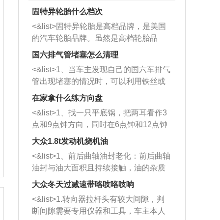
固特异轮胎什么档次
<&list>固特异轮胎是高档品牌，是美国
的汽车轮胎品牌。虽然是高档轮胎品
牌，但是中高低端的轮胎都有生产，这
国六排气管堵塞怎么清理
也是为了更好的开拓市场。
<&list>1、当车主发现自己的国六车排气
管出现堵塞的情况时，可以利用铁丝或
者是细棍，直接将杂物给取出来，如果
在家拿什么练方向盘
堵塞情况比较严重，也可以采取应急措
<&list>1、找一只平底锅，把两耳看作3
施。 <&list>2、直接利用木棍将所有的
点和9点钟方向，同时在6点钟和12点钟
杂物推到排气管里面的位置处，然后将
方向做一个标记。 <&list>2、双手握住
三元催化器拆解开，就可以将堵塞的东
大众1.8t发动机烧机油
平底锅两耳，然后往左打半圈、一圈、
西取出来。但如果是因为积碳过多引起
<&list>1、前后曲轴油封老化：前后曲轴
一圈半的练习，往右同样也要打相同的
的堵塞，就需要将三元催化器泡在草酸
油封与油大面积且持续接触，油的杂质
圈数。 <&list>3、最后强调要反复练
中进行清洗。 <&list>3、也可以利用清
和发动机内持续温度变化使其密封效果
习，这样就可以形成肌肉记忆，在真实
大众冬天过减速带咯吱咯吱响
洗剂对堵塞的情况得到解决，将清洗剂
逐渐减弱，导致渗油或漏油。<&list>2、
驾驶车辆时，不需要记忆也能打好方
放在燃油箱中，与燃油混合后，车辆启
<&list>1.转向器拉杆头有较大间隙，判
活塞间隙过大：积碳会使活塞环与缸体
向。
动时，就可以和汽油一起进入到燃烧
断间隙需要专用仪器和工具，车主本人
的间隙扩大，导致机油流入燃烧室中，