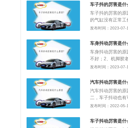
随之变弱，就可以
车子抖的厉害是什
火线圈或火花塞上
车子抖的厉害的原
就会出现抖动的状
的气缸没有正常工
的橡皮胶块，其作
发布时间：2023-07-17
发动机的效果；3
积碳、进气积碳等
车身抖动厉害是什
混合气配比就会受
车身抖动厉害的原
动现象；4、燃油
不好；2、机脚胶
动力降低；或者由
出现老化或松脱，
发布时间：2023-07-17
之间的油管部分堵
积碳、火花塞积碳
身抖动；5、轮胎
汽车抖动厉害是什
被烧、火花塞间隙
汽车抖动厉害的原
二，车子抖动也有
时汽车抖动大致是
发布时间：2022-05-17
线圈岀现了问题。
那么大致情况下，
车子抖动厉害是什
车子抖动也有可能