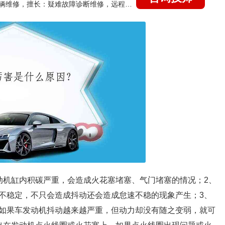
国家认证的汽车维修技师，15年德美日等各系车辆维修，擅长：疑难故障诊断维修，远程维修技术指导
动机缸内积碳严重，会造成火花塞堵塞、气门堵塞的情况；2、
不稳定，不只会造成抖动还会造成怠速不稳的现象产生；3、
如果车发动机抖动越来越严重，但动力却没有随之变弱，就可