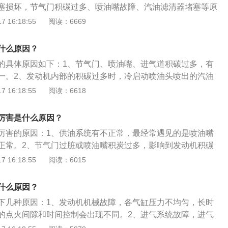
塞损坏，节气门积碳过多、喷油嘴故障、汽油滤清器堵塞等原
息：1、油路问题一般是由油路堵塞，造成供油不畅，表现为
 16:18:55
阅读：6669
不稳、行驶中熄火；另外油泵故障也会出现发动机抖动，判断
油管，检查有关流速流量。发动机需要保证工作就需要有充足
什么原因？
油以及工况良好的点火系统，任何一方面出现问题都会导致发
的具体原因如下：1、节气门、喷油嘴、进气道积碳过多，有
况。如果进气系统出现漏气或者堵塞，那么在车子加油门时，
一。2、发动机内部的积碳过多时，冷启动喷油头喷出的汽油
情况。2、发动机点火系统中，点火高压线一般很少出现问
，导致冷启动的混合气过稀，使得启动抖动。3、点火线圈、
 16:18:55
阅读：6618
都是在点火线圈以及火花塞上，因为它们都是易损件，当火花
机械故障，导致缺缸；油压或缸压低，导致动力不足等。4、
用了劣质火花塞就会导致汽车加速无力、加速抖动等情况。
，主要是低温流动性差，发动机冷启动保护不到位。
统比较大，也有非常多的部件，其中一个部件出现异常或者故
厉害是什么原因？
发动机在加速时抖动。例如节气门积碳过多、喷油嘴故障、汽
厉害的原因：1、供油系统有不正常，最经常遇见的是喷油嘴
。总的来说，汽车行驶车身抖动并不是小事，除非是正常的顿
正常。2、节气门过脏或喷油嘴积炭过多，影响到发动机积碳
及时到专业维修店或4S店进行检修。
稳，可能是油泵供油压力不正常或进气压力传感器数值不对。
 16:18:55
阅读：6015
劣质燃油挥发性很差，尤其是在冬天气温较低，冷车启动时，
，燃油难雾化，导致喷射到气缸里面的燃油不能和空气充分的
什么原因？
动困难，车身抖动厉害。
下几种原因：1、发动机机械故障，各气缸压力不均匀，长时
的点火间隙和时间控制会出现不同。2、进气系统故障，进气
进气管积炭过多，节气门及进气管内壁污物过多。3、发动机