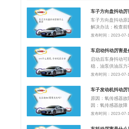
车子方向盘抖动厉
车子方向盘抖动原
解决办法：检查前
车身试转车轮，检
发布时间：2023-07-17
2、行驶在平坦路
由于汽车在行驶时
车启动抖动厉害是
法：及时送专业维
启动后车身抖动可
撞或轮胎老化等原
稳，油泵供油压力
胎即可；4、高速
动。解决办法：检
发布时间：2023-07-17
遇冷变形，引起方
擎脚老化有关。引
可得到解决；5、
时候的细微抖动，
在车身下方，保养
车子发动机抖动厉
造成怠速时发生抖
在可上油的部位打
原因：氧传感器故
常见的原因就是节
准确，会导致车辆
因：氧传感器故障
启动喷油头喷出的
可能是低速；解决
不准，引起发动机
发布时间：2023-07-17
困难。解决办法：
盘抖。汽车方向盘
催化器堵塞不仅会
原因，汽车启动时
响并不是很大；解
障：发动机抖动的
车出现启动抖动，
车抖动厉害是什么