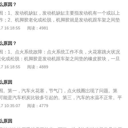
考虑是不是机脚垫的问题；4、缺缸缺火：问题出在发动机点
么原因？
，如果点火线圈出现问题或火花塞因某种原因无法跳火，车子
因：1、发动机缺缸，发动机缺缸主要指发动机有一个或以上
况。
作；2、机脚胶老化或松脱，机脚胶就是发动机跟车架之间垫
用就是用来减少减少发动机做工时的震动和缓冲，并起到固定
 16:18:55
阅读：4981
、积碳问题，这里的积碳包括气缸积碳、节气门积碳、火花塞
，当发动机内部的积碳过多时，汽车的点火能量、进气效率、
么原因？
到影响，导致汽车的动力输出不稳定，怠速和加速都会出现抖
因：1、点火系统故障：点火系统工作不良，火花塞跳火状况
系统故障，添加不适配的燃油标号，导致汽车输出功率下降，
老化或松脱：机脚胶是发动机跟车架之间垫的橡皮胶块，一旦
于油箱盖通气孔堵塞，油箱开关、燃油滤清器及油箱至化油器
车身的抖动就会变得厉害；3、积碳问题：气缸积碳、节气门
 16:18:55
阅读：4889
塞，不能满足所需油量的供应。
、进气积碳；4、燃油品质过差：损害发动机的性能，引起车
气压不足或平衡出现问题；6、离合器分离不彻底；7、火花塞
么原因
过大或出现松动情况。
因。第一，汽车火花塞，节气门，点火线圈岀现了问题。第
可能是汽车积炭比较多引起的。第三，汽车的水温不正常。平
如下几方面的原因造成的。第一，汽车火花塞，节气门，点火
 10:35:07
阅读：4779
平时开车，如果发现车子耗油，怠慢，加速无力，特别是抖动
是因为车子的火花塞，节气门，点火线圈岀现了问题。第二，
么原因
是汽车积炭比较多引起的。如果开起来加速无力并且车子抖