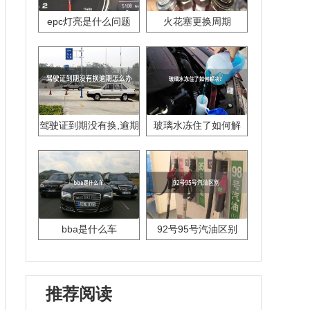
epc灯亮是什么问题
火花塞更换周期
驾驶证到期没有换,逾期
玻璃水冻住了如何解
怎么办??
决？
bba是什么车
92号95号汽油区别
推荐阅读