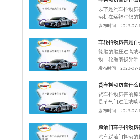
查固定方向盘传动
码的具体内容准确
找到抖动的来源，
方向盘打死时出现
以下是汽车抖动厉
法：建议车主去4
动机在运转时候的
产生新的问题，造
驶室内，影响驾驶
发布时间：2023-07-17
动，主要是由于刹
发动机因开启电器
刹车片进行检查，
发动机就会自动将
车轮抖动厉害是什
感器等是否正常，
轮胎的胎压过高或
当都会造成车身抖
动；轮胎磨损异常
分，造成汽车的动
车身震动。轮胎的
发布时间：2023-07-17
的情况下，就需要
命、增加油耗量，
导致点火能量下降
意磨损标记：轮胎
火花塞的高压线老
货车抖动厉害什么
损至与磨损标记齐
货车抖动厉害的原
橡胶老化。轮胎橡
是节气门过脏或喷
四轮换位：如果车
是火花塞、高压导
发布时间：2023-07-17
题，这些现象都是
或进气压力传感器
踩油门车子抖动厉
汽车踩油门抖动的