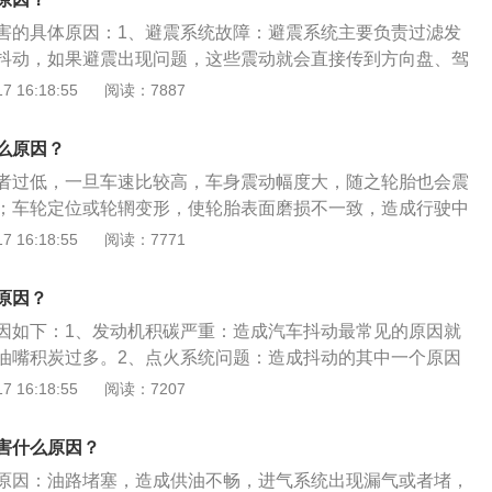
装置的螺栓是否出现松动并进行维修；8、方向盘打死抖动。
的判断故障点，不要主观的猜测。
否则很可能会引起更大的隐患。
抖动可能是由于转向机卸压或助力油内有气阻导致；解决办
害的具体原因：1、避震系统故障：避震系统主要负责过滤发
S店或修理厂进行维修，车主个人无法解决此问题或容易使汽车
抖动，如果避震出现问题，这些震动就会直接传到方向盘、驾
成不必要的损失；9、刹车时方向盘抖。汽车在刹车时出现抖
。发动机怠速状态下，打开车内电器系统也很容易引起抖动。
 16:18:55
阅读：7887
车片或刹车盘不平导致；解决办法：建议对汽车的刹车盘还有
而增加负荷，造成怠速下降，而为弥补怠速滑落造成的抖动，
发现异常磨损或者是达到更换标准时，需要及时地更换。
转速提高。2、油压不稳：检查燃油供油压力以及进气压力传
么原因？
如果油泵供油压力不正常后进气压力传感器数值错误和工作不
者过低，一旦车速比较高，车身震动幅度大，随之轮胎也会震
动。3、冷启动：冷启动车身抖动的主要原因是燃料燃烧不充
；车轮定位或轮辋变形，使轮胎表面磨损不一致，造成行驶中
力不足。点火能量偏低，启动时，在燃油和润滑油的温度较低
保养方法：1、检查胎压：轮胎磨损，会缩短轮胎的使用寿
 16:18:55
阅读：7771
靠多轰油来满足动力。长期火花塞的极点间隙就会逐渐变大，
也会增大爆胎的几率。最好一个月检查一次轮胎气压。2、注
，燃油雾化不好，从而造成车身抖动。另外，点火线圈老化、
的磨损标记位于排水槽内，是一个梯形的橡胶凸台。当轮胎磨
化或者漏电，也会导致点火能量降低。
原因？
平时，必须更换。3、查看保质期：轮胎是橡胶制品，会出现
因如下：1、发动机积碳严重：造成汽车抖动最常见的原因就
胶的保质期一般为4年左右。超过使用年限建议更换。4、重视
油嘴积炭过多。2、点火系统问题：造成抖动的其中一个原因
辆在行驶中出现了跑偏、方向盘发沉以及轮胎单侧磨损等问
线和点火线圈工作不良。3、油压不稳：油泵供油压力不正常
 16:18:55
阅读：7207
在提醒需立即对车辆进行四轮定位调整。
数值错误和工作不良会引发车身抖动。
害什么原因？
原因：油路堵塞，造成供油不畅，进气系统出现漏气或者堵，