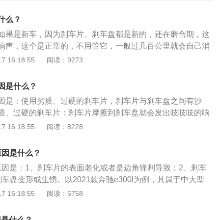
什么？
如果是新车，因为刹车片、刹车盘都是新的，还在磨合期，这
响声，这个是正常的，不用管它，一般过几百公里就会自己消
盘之间有异物，比如风大，有沙子等小颗粒、小石头进入盘片
 16:18:55
阅读：9273
丝丝响。倒车刹车出现有震动感觉的呜呜响，这个一般是摩擦
时都是前进刹车，现在倒车，纹路不对容易异响，这种低声道
因是什么？
速一般是没有的，这也是正常的，多摩擦几次即可。冬天刹车
因是：使用劣质、过硬的刹车片，刹车片与刹车盘之间有沙
遇冷，会在结合部位形成冰凝现象，起步时消除冰凝现象会发
质、过硬的刹车片：刹车片摩擦到刹车盘就会发出吱吱吱的响
是正常现象。
刹车片时，一定要使用优质刹车片。异响会随着刹车盘片之间
 16:18:55
阅读：8228
，同时，制动力也会有所提升，并无须单独的处理。但应该尽
否则会加剧刹车盘片的磨损，影响其后期的使用寿命。刹车片
的原因是什么？
子、异物：在平常行驶的过程中，难免会经过一些比较复杂的
的原因是：1、刹车片的表面老化或者是边角锋利导致；2、刹车
车的独特设计，一些沙子和异物难免会进到刹车片与刹车盘之
车盘变形或生锈。以2021款奔驰e300l为例，其属于中大型
还是会有异响。可以尝试猛踩几脚刹车，有助于排出颗粒。刹
078mm、宽1860mm、高1484mm，轴距为3079mm，油箱
 16:18:55
阅读：5758
车片安装好后需要调节好卡钳，刹车片与卡钳装配太紧，刹车
21款奔驰e300l前悬架是多连杆式独立悬架，后悬架是多连杆式独
都会引起刹车异响，试着把刹车片重新安装或往刹车片与刹车
.0l涡轮增压发动机，最大马力是258ps，最大功率是190kw，
油或者专用润滑油即可解决。
因是什么？