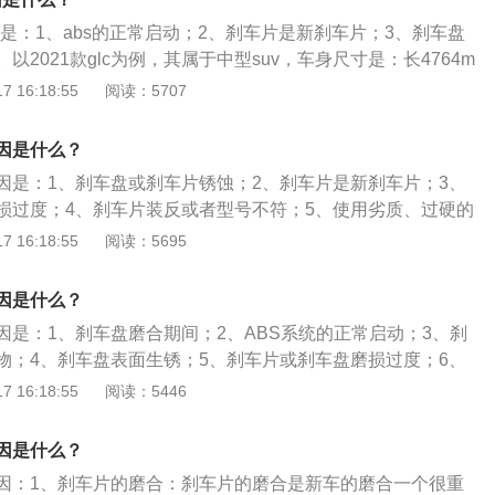
m，与其匹配的是9挡手自一体变速箱。
因是：1、abs的正常启动；2、刹车片是新刹车片；3、刹车盘
以2021款glc为例，其属于中型suv，车身尺寸是：长4764m
1642mm，轴距为2973mm，油箱容积为66l。2021款glc前、
 16:18:55
阅读：5707
式独立悬架，其驱动方式是前置四驱，搭载了2.0t涡轮增压发
97ps，最大功率是145kw，最大扭矩是320nm，与其匹配的
因是什么？
速箱。
因是：1、刹车盘或刹车片锈蚀；2、刹车片是新刹车片；3、
损过度；4、刹车片装反或者型号不符；5、使用劣质、过硬的
分泵异常，制动液缺乏；7、制动鼓或盘片与蹄片间存有异物。
 16:18:55
阅读：5695
例，其是一款紧凑型车，车身尺寸是：长4501mm、宽1704m
轴距为2604mm，最小离地间隙为109mm，车身重量为1120k
因是什么？
因是：1、刹车盘磨合期间；2、ABS系统的正常启动；3、刹
物；4、刹车盘表面生锈；5、刹车片或刹车盘磨损过度；6、
刹车片的问题。刹车就是可以减慢车速的机械制动装置，又名
 16:18:55
阅读：5446
踏板在方向盘下面，踩住刹车踏板，则使刹车杠杆联动受压并
刹车片卡住刹车轮盘，使汽车减速或停止运行。汽车手动刹车
因是什么？
刹车杠。
因：1、刹车片的磨合：刹车片的磨合是新车的磨合一个很重