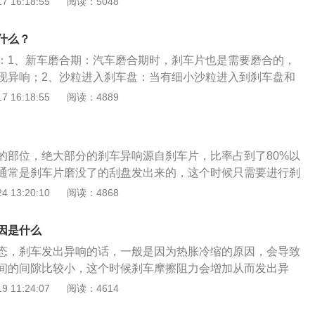
 16:18:55
阅读：5048
冷却就变得格外重要；对碟式刹车来说冷却空气应该直接吹向
衰退主要原因是由于夹具内的刹车油沸腾，如能经由适当的管
什么？
设计的轮圈在行驶时将冷却空气导入夹具。
：1、新车磨合期：汽车磨合期时，刹车片也是需要磨合的，
现异响；2、沙粒进入刹车盘：当有细小沙粒进入到刹车盘和
会发出异响；3、固定刹车盘的螺丝丢失、松动或损坏；4、刹
 16:18:55
阅读：4889
就是可以减慢车速的机械制动装置，又名减速器。简单来说，
向盘下面，踩住刹车踏板，会使刹车杠杆联动受压并传至到刹
住刹车轮盘，使汽车减速或停止运行。
的部位，绝大部分的刹车异响源自刹车片，比率占到了80%以
通常是刹车片磨没了的刮盘发出来的，这个时候只需要进行刹
了；还有就是刹车片的表面老化或者是边角锋利造成的，这类
 13:20:10
阅读：4868
车片进行表层以及边角的研磨就可以解决！有大约10%的刹车
盘的问题引起，通常是由于刹车盘的变形引起的，在驾车的时
因是什么
刹车片引起的异响，这类状况只需要进行盘片的失园修复研磨
态，刹车发出异响的话，一般是因为热胀冷缩的原因，会导致
是车子长时间不开造成了刹车盘的少量锈迹产生，刹车片摩擦
间的间隙比较小，这个时候刹车摩擦阻力会增加从而发出异
造成了刹车异响，这种状况无需过多的担忧，只需要安全驾驶
象，无需额外处理。刹车片是车身上更换频率比较高的零部
 11:24:07
阅读：4614
把表层的锈迹抹掉了。还有大约10%的刹车异响是因为刹车挡
影响是比较大的。一般情况下，是建议1万公里左右更换一次
没有装好，再或者是收到撞击过后有零件的损坏引起的。再有