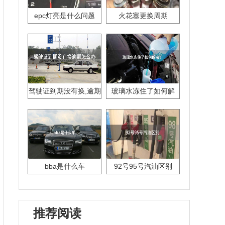
epc灯亮是什么问题
火花塞更换周期
驾驶证到期没有换,逾期
玻璃水冻住了如何解
怎么办??
决？
bba是什么车
92号95号汽油区别
推荐阅读