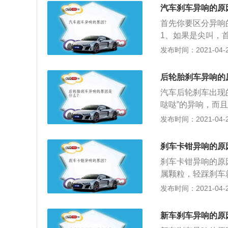
刹车片的，但具体
就是根据刹车异响
汽车刹车异响的原
否需要更换。刹车
叫声的原因不外乎
首先你要区分异响
动液则是建议两年
了，就会有金属摩
1、如果是尖叫，
用是很大的，建议
片中间，取出就可
那要检查一下有没
发布时间：2021-04-28
用机器卫生，最好
钳的问题，比如活
量。
较多，卡钳，刹车
后轮胎刹车异响的
汽车后轮刹车出现
哒哒”的异响，而
速慢，频率慢；2
发布时间：2021-04-28
刹车盘发出的异响
更换了；3、车轮
刹车卡钳异响的原
承，如果松动就需
刹车卡钳异响的原
属颗粒，轻踩刹车
刹车片拆下来重新
发布时间：2021-04-26
题，试着把刹车片
润滑油即可解决；
新车刹车异响的原
摊更换过刹车片的