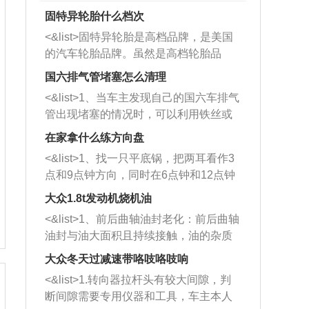
固特异轮胎什么档次
<&list>固特异轮胎是高档品牌，是美国
的汽车轮胎品牌。虽然是高档轮胎品
牌，但是中高低端的轮胎都有生产，这
国六排气管堵塞怎么清理
也是为了更好的开拓市场。
<&list>1、当车主发现自己的国六车排气
管出现堵塞的情况时，可以利用铁丝或
者是细棍，直接将杂物给取出来，如果
在家拿什么练方向盘
堵塞情况比较严重，也可以采取应急措
<&list>1、找一只平底锅，把两耳看作3
施。 <&list>2、直接利用木棍将所有的
点和9点钟方向，同时在6点钟和12点钟
杂物推到排气管里面的位置处，然后将
方向做一个标记。 <&list>2、双手握住
三元催化器拆解开，就可以将堵塞的东
大众1.8t发动机烧机油
平底锅两耳，然后往左打半圈、一圈、
西取出来。但如果是因为积碳过多引起
<&list>1、前后曲轴油封老化：前后曲轴
一圈半的练习，往右同样也要打相同的
的堵塞，就需要将三元催化器泡在草酸
油封与油大面积且持续接触，油的杂质
圈数。 <&list>3、最后强调要反复练
中进行清洗。 <&list>3、也可以利用清
和发动机内持续温度变化使其密封效果
习，这样就可以形成肌肉记忆，在真实
大众冬天过减速带咯吱咯吱响
洗剂对堵塞的情况得到解决，将清洗剂
逐渐减弱，导致渗油或漏油。<&list>2、
驾驶车辆时，不需要记忆也能打好方
放在燃油箱中，与燃油混合后，车辆启
<&list>1.转向器拉杆头有较大间隙，判
活塞间隙过大：积碳会使活塞环与缸体
向。
动时，就可以和汽油一起进入到燃烧
断间隙需要专用仪器和工具，车主本人
的间隙扩大，导致机油流入燃烧室中，