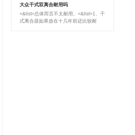
室，最后形成废气排出，就可以让三元
无法制作，需要将车辆送到修理厂或4s
造成烧机油。<&list>3、机油粘度。使用
大众干式双离合耐用吗
催化器得到清洗，排气管堵塞的情况就
店；<&list>2.车辆半轴套管防尘罩破
机油粘度过小的话，同样会有烧机油现
<&list>总体而言不太耐用。<&list>1、干
能够得到解决。
裂，破裂后会出现漏油现象，使半轴磨
象，机油粘度过小具有很好的流动性，
式离合器如果放在十几年前还比较耐
损严重，磨损的半轴容易损坏，产生异
容易窜入到气缸内，参与燃烧。<&list>
用，但是由于现在的汽车发动机动力输
响；<&list>3.稳定器的转向胶套和球头
4、机油量。机油量过多，机油压力过
出越来越高，使得干式离合器散热不足
老化，一般是使用时间过长造成的。解
大，会将部分机油压入气缸内，也会出
的缺陷也逐渐暴露出来。<&list>2、由于
决方法是更换新的质量好的转向橡胶套
现烧机油。<&list>5、机油滤清器堵塞：
干式双离合的工作环境暴露在空气中，
和球头。
会导致进气不畅，使进气压力下降，形
而离合器的散热也是通离合器罩上面的
成负压，使机油在负压的情况下吸入燃
几个小孔来进行散热。但是在行驶过程
烧室引起烧机油。<&list>6、正时齿轮或
中变速箱需要换挡，就不得不使得离合
链条磨损：正时齿轮或链条的磨损会引
器频繁工作。<&list>3、长时间的低速行
起气阀和曲轴的正时不同步。由于轮齿
驶以及过于频繁的启停，导致离合器的
或链条磨损产生的过量侧隙，使得发动
温度不断升高，而低速行驶时空气流动
机的调节无法实现：前一圈的正时和下
效率不高，无法将离合器中的热量有效
一圈可能就不一样。当气阀和活塞的运
的带走，导致离合器内部的温度不断升
动不同步时，会造成过大的机油消耗。
高，加速离合器的磨损。
解决方法：更换正时齿轮或链条。<&list
>7、内垫圈、进风口破裂：新的发动机
设计中，经常采用各种由金属和其他材