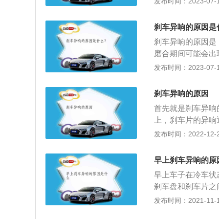
发布时间：2023-07-17
原因，所以刹车的
夹具，因为刹车的
刹车异响的原因是
道或是经由有特殊
刹车异响的原因是
磨合期间可能会出
刹车片之间时，也
发布时间：2023-07-17
车系统故障。刹车
汽车刹车踏板在方
刹车异响的原因
车鼓上的刹车片卡
首先就是刹车异响
上，刹车片的异响
车片的更换就可以
发布时间：2022-12-24
状况下只需要对刹
片异响是因为刹车
早上刹车异响的原
候左右摆动磨到了
早上车子在冷车状
就能解决；还有就
刹车盘和刹车片之
到了刹车盘的锈迹
响，这属于正常现
发布时间：2021-11-19
一段时间，就可以
件，对行车体验的
板的松动，拆装后