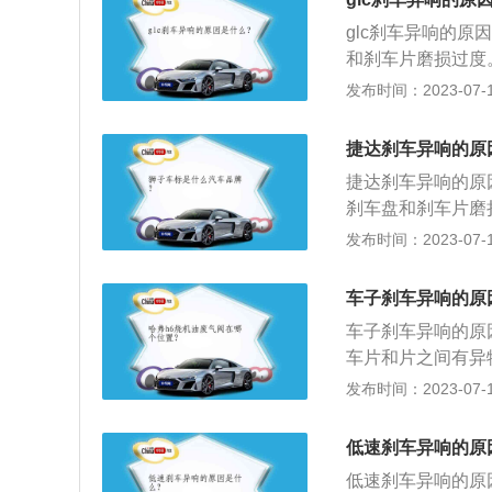
最大扭矩是370n
glc刹车异响的原
和刹车片磨损过度。
m、宽1898mm、高
发布时间：2023-07-17
后悬架均是多连杆
动机，最大马力是1
捷达刹车异响的原
是9挡手自一体变
捷达刹车异响的原
刹车盘和刹车片磨
刹车片；6、制动
发布时间：2023-07-17
以2019款捷达为
m、高1469mm，
车子刹车异响的原
g。
车子刹车异响的原
车片和片之间有异
装配问题；7、新
发布时间：2023-07-17
减速器。汽车刹车
传至到刹车鼓上的
低速刹车异响的原
是在排挡旁，连于
低速刹车异响的原