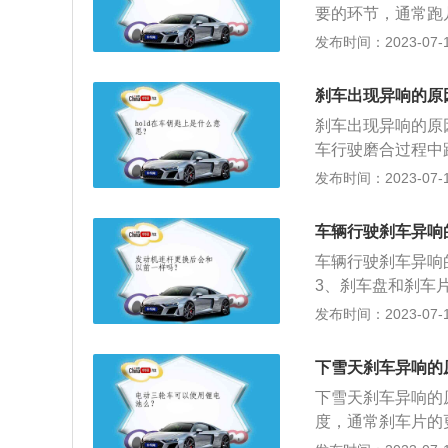
要的环节，通常跑
车辆行驶当中，也
发布时间：2023-07-17
出现异响；3、刹
充润滑油，会引起
刹车出现异响的原
这是由于制动盘表
刹车出现异响的原
扭矩不匹配。
车行驶磨合过程中
那么明显，制动时
发布时间：2023-07-17
师傅在更换新的摩
车异响；3、硬质
车辆行驶刹车异响
路越野等情况，硬
车辆行驶刹车异响
现卡滞，跑到制动
3、刹车盘和刹车
硬的刹车片；6、
发布时间：2023-07-17
物。车辆行驶刹车
者专用润滑油；2
下雪天刹车异响的
频繁使用刹车。
下雪天刹车异响的
度，通常刹车片的更
车片装反了或者型