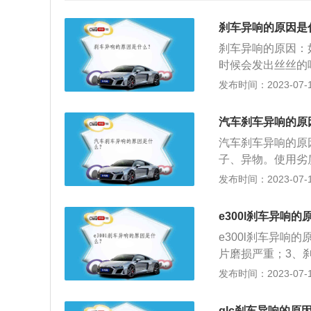
刹车异响的原因是
刹车异响的原因：
时候会发出丝丝的
失。刹车片与刹车
发布时间：2023-07-17
之间，这个会造成
纹路改变所致，平
汽车刹车异响的原
情况下会出现，高
汽车刹车异响的原
片与刹车盘长时间
子、异物。使用劣
生轻微响声，这也
声。所以，在更换
发布时间：2023-07-17
的磨合而逐渐消失
量避免大力制动，
e300l刹车异响
与刹车盘之间有沙
e300l刹车异响
路况。由于盘式刹
片磨损严重；3、刹
间，这样在刹车时
车，车身尺寸是：长5
发布时间：2023-07-17
车片安装问题：刹
容积为66l。20
片装反等装配问题
立悬架，其搭载了2
卡钳连接处涂抹黄
glc刹车异响的原