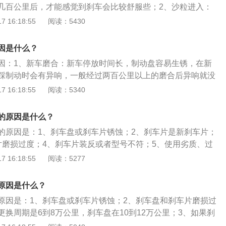
几百公里后，才能感觉到刹车会比较舒服些；2、沙粒进入：
许会有很细小的沙粒进到片和盘的中间，有时候也会由于摩擦
 16:18:55
阅读：5430
车系统出现故障：刹车盘的固定螺丝丢失或损坏，或者需要补
刹车异响；4、制动盘磨损磨损严重：当制动盘磨损后异常，
因是什么？
面脏，制动盘材质密度不均匀，过高的工作温度，制动盘安装
因：1、新车磨合：新车停放时间长，制动盘容易生锈，在新
踩制动时会有异响，一般经过两百公里以上的磨合后异响就没
会更加有力；2、更换新的摩擦片或者新的制动盘：如果工人
 16:18:55
阅读：5340
擦片时没有进行倒角处理，或者没有涂抹消音膏就容易出现刹
异物进入制动片和制动盘的间隙：一般在涉水过后，或者走泥
的原因是什么？
质砂石就会跑进制动机构的间隙中，在制动系统工作时就会出
的原因是：1、刹车盘或刹车片锈蚀；2、刹车片是新刹车片；
盘的间隙就会刹车异响。
片磨损过度；4、刹车片装反或者型号不符；5、使用劣质、过
制动分泵异常，制动液缺乏；7、制动鼓或盘片与蹄片间存有异
 16:18:55
阅读：5277
异响的解决方法：1、在刹车片与刹车卡钳连接处涂抹黄油或
、对刹车片定期进行检查和更换；3、定期调教刹车；4、避免
原因是什么？
原因是：1、刹车盘或刹车片锈蚀；2、刹车盘和刹车片磨损过
换周期是6到8万公里，刹车盘在10到12万公里；3、如果刹
号对不上，那么也会出现异响。温度过高是刹车片衰退的主要