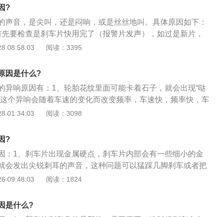
应该参考日常的行驶环境、驾驶员的驾驶习惯等来实际判断是
的声音进行问题的排查或者维修，首先就是普遍的尖叫声，尖
因?
异响除了刹车片的关系，还可能是因为制动液不够引起的。制
这么两个，首先就是刹车片快磨完了，报警铁销和刹车片碰上
的声音，是尖叫，还是闷响，或是丝丝地叫。具体原因如下：
或是行驶四万公里的时候更换一次，因为制动液对刹车效果作
擦的尖叫声产生；再一种状况就是有异物夹到了刹车盘和刹车
首先要检查是刹车片快用完了（报警片发声），如过是新片，
更换品质比较高的产品，普通汽修店更换制动液方式并不如专
以。
有异物被夹到刹车盘与片之间；2、如果是闷响，多是刹车卡
 08:58:03
阅读：3395
是在4S店进行制动液更换，这样能够保证制动液的卫生以及质
动销磨损，弹簧片脱落等；3、如果是丝丝叫，那么问题就比
碟，刹车片都可能有问题，建议到4s店检查。
原因是什么?
的异响原因有：1、轮胎花纹里面可能卡着石子，就会出现“哒
且这个异响会随着车速的变化而改变频率，车速快，频率快，车
、轮胎里面的刹车片磨损到极限了，刹车片的限位铁片摩擦到
 01:34:03
阅读：3098
，建议检查下刹车片的厚度，如果刹车片厚度小于3MM就需要
的轴承磨损出现了晃动导致异响的出现，可以检查下车轮的轴
因?
要更换了。
因：1、刹车片出现金属硬点，刹车片内部会有一些细小的金
就会发出尖锐刺耳的声音，这种问题可以猛踩几脚刹车或者把
打磨，也可以更换更好一点的刹车片；2、刹车片的装配问
 09:48:03
阅读：1824
重新安装一下，往刹车片与刹车卡钳连接处涂抹黄油或者专用
3、也有可能是刹车片装反了，重新装配即可。尤其是在路边
因是什么?
车主，更应该注意这一点。