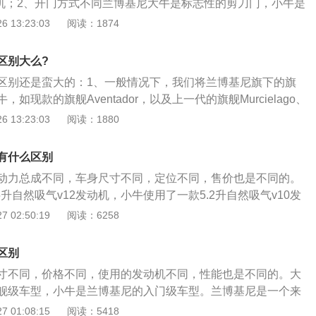
动机；2、开门方式不同兰博基尼大牛是标志性的剪刀门，小牛是
法选配，只能自行改装；3、尺寸大小不一样兰博基尼大牛要
 13:23:03
阅读：1874
气管位置不一样大牛的排气管在中央，而小牛的排气管在两
区别大么?
区别还是蛮大的：1、一般情况下，我们将兰博基尼旗下的旗
如现款的旗舰Aventador，以及上一代的旗舰Murcielago、
lo；而兰博基尼的入门级跑车我们则称之为小牛，如现款的Hura
 13:23:03
阅读：1880
allador车型；2、动力总成不同：兰博基尼大牛搭载的是一台最
大扭矩720N·m的770Ps马力6.5排量V12发动机；而兰博基尼
有什么区别
率470KW、最大扭矩600N·m的640Ps马力5.2排量V10发
动力总成不同，车身尺寸不同，定位不同，售价也是不同的。
牛长度4943mm、宽度2098mm、高度1136mm、轴距2700
5升自然吸气v12发动机，小牛使用了一款5.2升自然吸气v10发
度4520mm、宽度1933mm、高度1165\/1180mm、轴距26
尺寸要比小牛更大，并且大牛的动力要比小牛更强。大牛还拥
 02:50:19
阅读：6258
的6.5升自然吸气v12发动机拥有740马力和690牛米的最大扭
大功率转速为8400转每分钟，最大扭矩转速为5500转每分
区别
载了多点电喷技术，并且使用了铝合金缸盖缸体。使用铝合金
寸不同，价格不同，使用的发动机不同，性能也是不同的。大
发动机的重量，这样可以提高汽车的操控性和燃油经济性。与
舰级车型，小牛是兰博基尼的入门级车型。兰博基尼是一个来
是7速isr双拨叉变速箱，这种变速箱是兰博基尼自主研发的，
商。大牛就是aventador，小牛就是huracan。大牛使用了
 01:08:15
阅读：5418
速度也是比较快的。大牛的前悬架使用了横向水平推杆悬架，