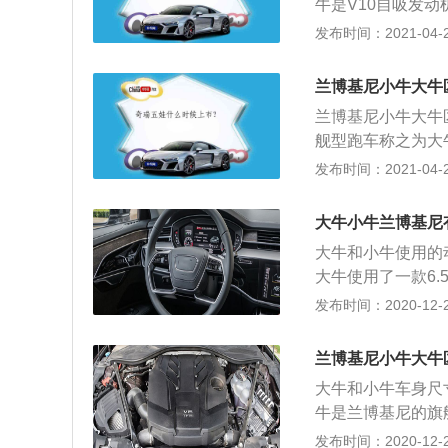
牛是V10自吸发
普通的合页门，无
发布时间：2021-04-26
比小牛大一号。排
边。
兰博基尼小牛大牛
兰博基尼小牛大牛
舰型跑车称之为大牛，
上上代旗舰Diab
发布时间：2021-04-26
can和上一代的G
大功率566KW、最
大牛小牛兰博基尼
小牛则搭载的是最大功
大牛和小牛使用的
动机；3、兰博基尼大
大牛使用了一款6.
mm；兰博基尼小牛长
动机。大牛的车身
发布时间：2020-12-27
20mm。
有碳纤维车架。大牛
矩，这款发动机的最
兰博基尼小牛大牛
钟。这款发动机搭
大牛和小牛车身尺
缸盖缸体可以降低
牛是兰博基尼的旗
这款发动机匹配的
自意大利的超跑制造厂
发布时间：2020-12-27
这种变速箱的换挡