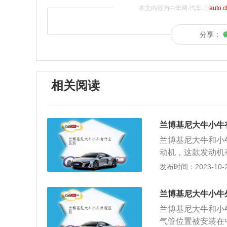
本文内容为中华网·汽车（
auto.
分享：
相关阅读
兰博基尼大牛小牛
兰博基尼大牛和小牛
动机，这款发动机
使用了铝合金缸盖缸
发布时间：2023-10-21
0马力和540牛
盖缸体。2、从尺寸
兰博基尼大牛小牛
轴距2700mm；兰
兰博基尼大牛和小
2620mm。从
气管位置被安装在
度更低，更有利于气