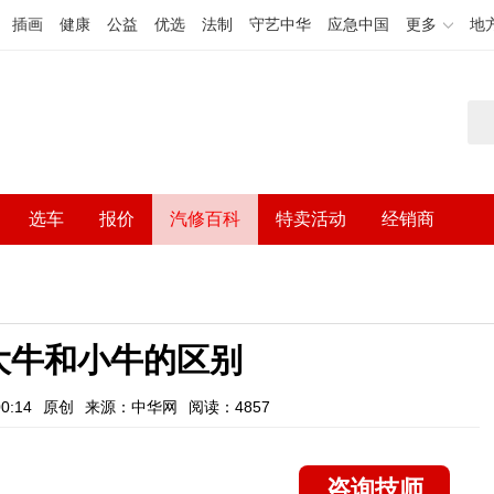
插画
健康
公益
优选
法制
守艺中华
应急中国
更多
地
选车
报价
汽修百科
特卖活动
经销商
大牛和小牛的区别
0:14
原创
来源：中华网
阅读：4857
咨询技师