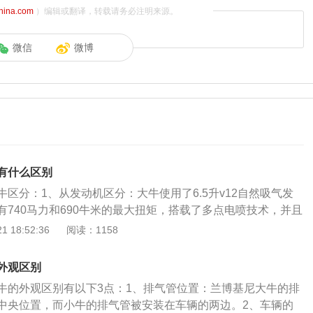
china.com
）编辑或翻译，转载请务必注明来源。
微信
微博
有什么区别
区分：1、从发动机区分：大牛使用了6.5升v12自然吸气发
有740马力和690牛米的最大扭矩，搭载了多点电喷技术，并且
体。小牛使用了5.2升v10发动机，后驱版车型的发动机有58
 18:52:36
阅读：1158
米的最大扭矩,搭载了混合喷射技术，也同大牛一样使用了铝合金缸
区分：兰博基尼大牛长4943mm，宽2098mm，高1136mm，
外观区别
博基尼小牛长4520mm，宽1933mm，高1165/1180mm，轴距
牛的外观区别有以下3点：1、排气管位置：兰博基尼大牛的排
上面可以看出，兰博基尼大牛的尺寸比小牛大，但同时它的车身高
中央位置，而小牛的排气管被安装在车辆的两边。2、车辆的
动优化。3、从开门方式区分：Aventador大牛开门是炫酷的