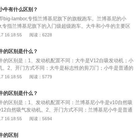
VJ百公里加速2.8秒；而兰博基尼小牛Huracan-EVO百公里加速2.9
寸方面：大牛的车身长度为4797mm，比小牛多出将近300m
O-Spyder百公里加速3.1秒。
小牛有什么区别？
big-lambor,专指兰博基尼旗下的旗舰跑车。兰博基尼的小
ambor,专指兰博基尼旗下的入门级超级跑车。大牛和小牛的主要区
面：大牛是V12自吸引擎，小牛是V10自然吸气引擎。2.开门方
 16:18:55
阅读：6228
刀门，Aventador的剪刀门则是往外面张开，有种大鹏展翅
lago的则是直立上升的方式；小牛则是普通的合页开门方式，无法
牛的区别是什么？
装。3.尺寸不同:大牛尺寸要比小牛更长更大；小牛尺寸比大牛
牛的区别是：1、发动机配置不同：大牛是V12自吸发动机；小
动机。2、开门方式不同：大牛是标志性的剪刀门；小牛是普通的
。3、排气管位置不同：大牛的排气管在中央；小牛的排气管
 16:18:55
阅读：5779
牛就是兰博基尼huracan，兰博基尼huracan是兰博基尼旗下
长宽高分别为4520mm、1933mm、1165mm，轴距为262
牛的区别是什么？
牛的区别是：1、发动机配置不同：兰博基尼小牛是v10自然吸
v12自然吸气发动机。2、开门方式不同：兰博基尼小牛是普通
配，只能自行改装；大牛是标志性的剪刀门。3、车身尺寸不
 16:18:55
阅读：5694
长宽高分别为4610mm、2058mm、1135mm；大牛的长宽
m、2016mm、1638mm。4、排气管位置不同：兰博基尼小牛的
牛的区别