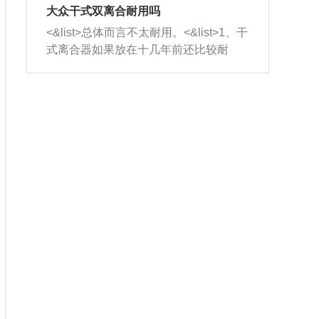
室，最后形成废气排出，就可以让三元
无法制作，需要将车辆送到修理厂或4s
造成烧机油。<&list>3、机油粘度。使用
大众干式双离合耐用吗
催化器得到清洗，排气管堵塞的情况就
店；<&list>2.车辆半轴套管防尘罩破
机油粘度过小的话，同样会有烧机油现
<&list>总体而言不太耐用。<&list>1、干
能够得到解决。
裂，破裂后会出现漏油现象，使半轴磨
象，机油粘度过小具有很好的流动性，
式离合器如果放在十几年前还比较耐
损严重，磨损的半轴容易损坏，产生异
容易窜入到气缸内，参与燃烧。<&list>
用，但是由于现在的汽车发动机动力输
响；<&list>3.稳定器的转向胶套和球头
4、机油量。机油量过多，机油压力过
出越来越高，使得干式离合器散热不足
老化，一般是使用时间过长造成的。解
大，会将部分机油压入气缸内，也会出
的缺陷也逐渐暴露出来。<&list>2、由于
决方法是更换新的质量好的转向橡胶套
现烧机油。<&list>5、机油滤清器堵塞：
干式双离合的工作环境暴露在空气中，
和球头。
会导致进气不畅，使进气压力下降，形
而离合器的散热也是通离合器罩上面的
成负压，使机油在负压的情况下吸入燃
几个小孔来进行散热。但是在行驶过程
烧室引起烧机油。<&list>6、正时齿轮或
中变速箱需要换挡，就不得不使得离合
链条磨损：正时齿轮或链条的磨损会引
器频繁工作。<&list>3、长时间的低速行
起气阀和曲轴的正时不同步。由于轮齿
驶以及过于频繁的启停，导致离合器的
或链条磨损产生的过量侧隙，使得发动
温度不断升高，而低速行驶时空气流动
机的调节无法实现：前一圈的正时和下
效率不高，无法将离合器中的热量有效
一圈可能就不一样。当气阀和活塞的运
的带走，导致离合器内部的温度不断升
动不同步时，会造成过大的机油消耗。
高，加速离合器的磨损。
解决方法：更换正时齿轮或链条。<&list
>7、内垫圈、进风口破裂：新的发动机
设计中，经常采用各种由金属和其他材