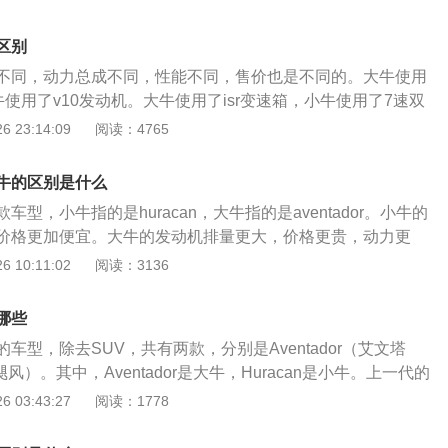
自然吸气发动机，这款发动机拥有740马力和690牛米的最大扭矩，
向水平推杆悬架。横向水平推杆悬架是只有f1赛车才有的。这
率转速为8500转每分钟，最大扭矩转速为5500转每分钟。这
提高汽车的操控性，并且可以抑制车身的侧倾幅度。横向水平
区别
点电喷技术，并且使用了铝合金缸盖缸体。与这款发动机匹配
度降低汽车的重心吗，这样可以提高汽车的操控性。
不同，动力总成不同，性能不同，售价也是不同的。大牛使用
箱。小牛使用了一款5.2升v10自然吸气发动机，这款发动机拥有6
牛使用了v10发动机。大牛使用了isr变速箱，小牛使用了7速双
米的最大扭矩，这款发动机的最大功率转速为8000转每分钟，最
uracan，大牛是aventador。大牛使用了6.5升v12自然吸气
 23:14:09
阅读：4765
00转每分钟。这款发动机搭载了混合喷射技术，并且使用了铝合
机有740马力和690牛米的最大扭矩，这款发动机的最大公功率
款发动机匹配的是7速双离合变速箱。双离合变速箱是比较适
分钟，最大扭矩转速为5500转每分钟。这款发动机搭载了多点电
双离合变速箱的换挡速度快，传动效率高，这种变速箱是基于
牛的区别是什么
了铝合金缸盖缸体。大牛的前悬架使用了横向推杆水平悬架，
来的。双离合变速箱的一套离合器是用来控制奇数挡的，另一
型，小牛指的是huracan，大牛指的是aventador。小牛的
推杆水平悬架。小牛的v10发动机排量为5.2升，后驱版车型
制偶数挡的。
价格更加便宜。大牛的发动机排量更大，价格更贵，动力更
力和540牛米的最大扭矩，这款发动机的最大功率转速为8000
载了一款5.2升v10自然吸气发动机，最新款的小牛发动机最
 10:11:02
阅读：3136
矩转速为6500转每分钟。这款发动机搭载了混合喷射技术，并
，最大扭矩为600牛米，最大功率转速为8000转每分钟，最大扭
盖缸体。小牛的前悬架使用了双叉臂独立悬架，后悬架使用了
转每分钟。这款发动机搭载了混合喷射技术，并且使用了铝合金缸
f1赛车的前后悬架也都使用了双叉臂悬架，这种悬架是由上下
哪些
机匹配的是7速双离合变速箱。兰博基尼大牛搭载了6.5升v1
并且上下两个叉臂之间还有一个连杆。双叉臂悬架可以抑制车
车型，除去SUV，共有两款，分别是Aventador（艾文塔
这款发动机的最大功率为544kw，最大扭矩为690牛米，最大
（飓风）。其中，Aventador是大牛，Huracan是小牛。上一代的
转每分钟，最大扭矩转速为5500转每分钟。这款发动机搭载了多
go（蝙蝠）；小牛是Gallardo（盖拉多）。目前均已停售。Avent
 03:43:27
阅读：1778
使用了铝合金缸盖缸体。与这款发动机匹配的是7挡isr变速
三款车型，分别是：2019款AventadorSVJCoupe，官方指
价600多万人民币，兰博基尼小牛的售价是272.8万元人民币
万元，车型定位大型跑车（旗舰级超级跑车），搭载6.5LV型12缸