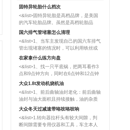
固特异轮胎什么档次
<&list>固特异轮胎是高档品牌，是美国
的汽车轮胎品牌。虽然是高档轮胎品
牌，但是中高低端的轮胎都有生产，这
国六排气管堵塞怎么清理
也是为了更好的开拓市场。
<&list>1、当车主发现自己的国六车排气
管出现堵塞的情况时，可以利用铁丝或
者是细棍，直接将杂物给取出来，如果
在家拿什么练方向盘
堵塞情况比较严重，也可以采取应急措
<&list>1、找一只平底锅，把两耳看作3
施。 <&list>2、直接利用木棍将所有的
点和9点钟方向，同时在6点钟和12点钟
杂物推到排气管里面的位置处，然后将
方向做一个标记。 <&list>2、双手握住
三元催化器拆解开，就可以将堵塞的东
大众1.8t发动机烧机油
平底锅两耳，然后往左打半圈、一圈、
西取出来。但如果是因为积碳过多引起
<&list>1、前后曲轴油封老化：前后曲轴
一圈半的练习，往右同样也要打相同的
的堵塞，就需要将三元催化器泡在草酸
油封与油大面积且持续接触，油的杂质
圈数。 <&list>3、最后强调要反复练
中进行清洗。 <&list>3、也可以利用清
和发动机内持续温度变化使其密封效果
习，这样就可以形成肌肉记忆，在真实
大众冬天过减速带咯吱咯吱响
洗剂对堵塞的情况得到解决，将清洗剂
逐渐减弱，导致渗油或漏油。<&list>2、
驾驶车辆时，不需要记忆也能打好方
放在燃油箱中，与燃油混合后，车辆启
<&list>1.转向器拉杆头有较大间隙，判
活塞间隙过大：积碳会使活塞环与缸体
向。
动时，就可以和汽油一起进入到燃烧
断间隙需要专用仪器和工具，车主本人
的间隙扩大，导致机油流入燃烧室中，