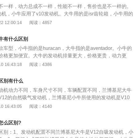
牛的排气管在中央。
不一样，动力总成不一样，性能不一样，售价也是不一样的。
动机，小牛应用了v10发动机。大牛用的是isr齿轮箱，小牛用的
小牛是huracan，大牛是aventador。所应用的车型是上一
 12:00:14
阅读：4857
agoLP670-4SV和上一代小牛RLP570-4Suleregra。从图中可
型更长更宽。排气管位置，加拉多和赫拉坎在两边，丹尼尔在
牛有什么区别
丹尼尔标配剪刀门。在这里，阿文塔多的剪刀门向外敞开，大鹏
型，小牛指的是huracan，大牛指的是aventador。小牛的
的方式是直立上升；小牛是普通的开合页方法，不能选择，只
价格更加便宜。大牛的发动机排量更大，价格更贵，动力更
机的不一样：大牛是V12自然吸气发动机，而小牛是V10自然
载了一款5.2升v10自然吸气发动机，最新款的小牛发动机最
 16:43:18
阅读：4386
点是最重要的区别。
，最大扭矩为600牛米，最大功率转速为8000转每分钟，最大扭
转每分钟。这款发动机搭载了混合喷射技术，并且使用了铝合金缸
区别有什么
机匹配的是7速双离合变速箱。兰博基尼大牛搭载了6.5升v1
动机动力不同，车身尺寸不同，车辆配置不同，兰博基尼大牛
这款发动机的最大功率为544kw，最大扭矩为690牛米，最大
V12的自然吸气发动机，兰博基尼小牛所使用的发动机是V10
转每分钟，最大扭矩转速为5500转每分钟。这款发动机搭载了多
博基尼小牛车身长度是4549毫米，车身宽度是1945毫米，车
 16:43:05
阅读：4140
使用了铝合金缸盖缸体。与这款发动机匹配的是7挡isr变速
米，车辆轴距是2620毫米，车辆前轮距是1688毫米，车辆后轮
价600多万人民币，兰博基尼小牛的售价是272.8万元人民币
兰博基尼大牛车身长度是4797毫米，车身宽度是2030毫米，车
人民币。小牛是兰博基尼的入门级跑车，大牛属于兰博基尼的旗舰级
怎么区别?
米，车身轴距是2706毫米，车辆前轮距是1200毫米，车辆后轮
的动力，售价，定位都是不同的。大牛还有更高性能的版本，
区别：1、发动机配置不同兰博基尼大牛是V12自吸发动机，小
售价是更贵的。