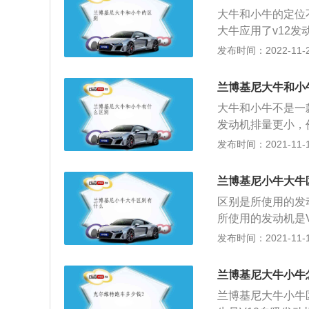
排气管在两边；大
大牛和小牛的定位
大牛应用了v12发
是7速双离合齿轮箱。
发布时间：2022-11-22
代旗舰车型Murciel
以看出，大牛的体
兰博基尼大牛和小
中间。开门方式:
大牛和小牛不是一款车
展翅，穆尔西拉戈
发动机排量更小，
能自己修改。发动
强。兰博基尼小牛搭
发布时间：2021-11-10
吸气发动机，这一
大功率为470kw
矩转速为6500
兰博基尼小牛大牛
盖缸体。与这款发动
区别是所使用的发
2自然吸气发动机，
所使用的发动机是
功率转速为8500
自然吸气发动机。兰
发布时间：2021-11-10
点电喷技术，并且
身高度是1220毫
箱。兰博基尼大牛售
距是1647毫米。
到384.8万元
兰博基尼大牛小牛
辆高度是1136毫
跑车了，这两款车
兰博基尼大牛小牛
距是1680毫米。
高性能版本的车型