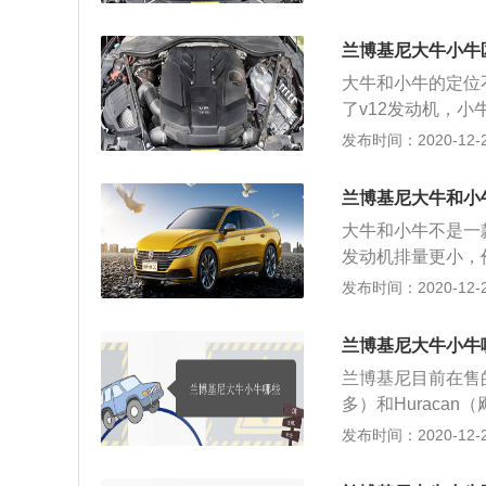
一款6.5升v12
后悬架也使用了横
这款发动机的最大功
种悬架可以大幅度
兰博基尼大牛小牛
款发动机搭载了多
推杆悬架可以大幅
大牛和小牛的定位
的是7速isr变速
了v12发动机，小
10马力和560牛
离合变速箱。小牛是h
发布时间：2020-12-26
大扭矩转速为65
发动机，这款发动
金缸盖缸体。与这
转速为8500转每
合性能车使用的，
兰博基尼大牛和小
喷技术，并且使用
手动变速箱研发而
大牛和小牛不是一款车
后悬架也使用了横向
套离合器是用来控
发动机排量更小，
的发动机有580马
强。兰博基尼小牛搭
发布时间：2020-12-26
转每分钟，最大扭
大功率为470kw
且使用了铝合金缸
矩转速为6500
双叉臂独立悬架。
兰博基尼大牛小牛
盖缸体。与这款发动
两个叉臂组成的，
兰博基尼目前在售的
2自然吸气发动机，
身的侧倾。
多）和Huracan
功率转速为8500
大牛是Murciela
发布时间：2020-12-26
点电喷技术，并且
ador目前在售的共有
箱。兰博基尼大牛售
导价：755.93