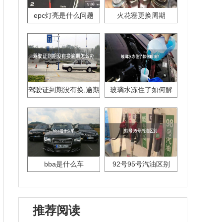
epc灯亮是什么问题
火花塞更换周期
驾驶证到期没有换,逾期
玻璃水冻住了如何解
怎么办??
决？
bba是什么车
92号95号汽油区别
推荐阅读