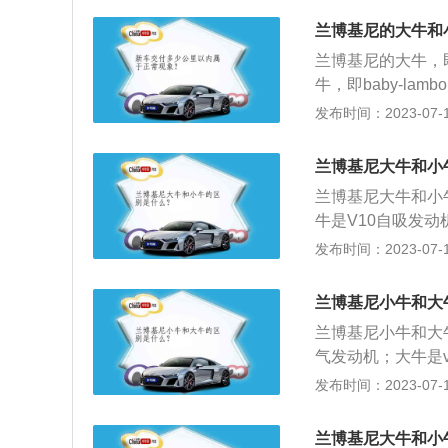
牛AventadorS
的。
在两边。4、车身尺
秒、Huracan-EV
兰博基尼的大牛和
m左右的长度。
兰博基尼的大牛，即
牛，即baby-l
别如下：1.配置方
发布时间：2023-07-17
式：大牛则是标配剪
之势，Murcie
兰博基尼大牛和小
选配，只能自行改
兰博基尼大牛和小
要小一号。
牛是V10自吸发
合页门，无法选配
发布时间：2023-07-17
在两边。兰博基尼小
的一款入门级跑车，其
兰博基尼小牛和大
0mm。
兰博基尼小牛和大
气发动机；大牛是
的合页门，无法选
发布时间：2023-07-17
同：兰博基尼小牛的
高分别是5112m
兰博基尼大牛和小