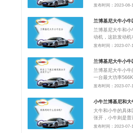
尺寸：兰博基尼大
发布时间：2023-08-13
剪刀门，而Hura
更长的则为兰博基
牛采用电液助力模
进行车门的开启时
形式。5、从排气
兰博基尼大牛小牛
只能采用普通的合页开门
大牛是兰博基尼旗下
兰博基尼大牛和小牛
家意大利汽车生产
r、Murciela
动机，这款发动机
意大利圣亚加塔·波隆尼
的类型来区别。小
使用了铝合金缸盖缸
发布时间：2023-07-17
3年创立。兰博基尼
同，有自己不同的名字
0马力和540牛
入奥迪旗下，现为大
的。
盖缸体。2、从尺寸
志是一头充满力量
兰博基尼大牛小牛
轴距2700mm；兰
同时彰显了创始人
兰博基尼大牛小牛
2620mm。从
一台最大功率566K
度更低，更有利于气
博基尼小牛则搭载的是
发布时间：2023-07-17
剪刀门，而Hura
V10发动机。2、
牛采用电液助力模
度1136mm、轴距
形式。5、从排气
小牛兰博基尼和大
165/1180m
大牛是兰博基尼旗下
大牛和小牛的具体
大，但同时其车身
r、Murciela
张开，小牛则是普
式不同：兰博基尼
的类型来区别。小
面：大牛配备6.5升
发布时间：2023-07-17
博基尼小牛则使用
同，有自己不同的名字
百公里加速3.5