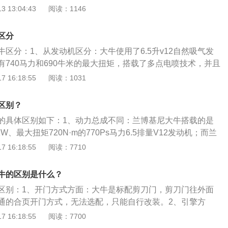
牛车系要比小牛的整体尺寸大得多，从外观上来看，车系更大
 13:04:43
阅读：1146
can小牛则是普通的开门设计。4、从助力模式区分：兰博基尼大
尼大牛。3、开门方式不同：兰博基尼大牛采用的是剪刀门，
式，路感反馈更清晰。而兰博基尼小牛使用最常见的电力辅助
，会有一种大鹏展翅之势，而小牛车系进行车门开启的时候，
管位置区分：大牛的排气管在中央；而小牛的排气管在两边。
区分
方式。兰博基尼（AutomobiliLamborghiniS.p.A.）是一
的跑车，速度和性能都很符合很多人的需求，从Aventado
区分：1、从发动机区分：大牛使用了6.5升v12自然吸气发
商，全球顶级跑车制造商及欧洲奢侈品标志之一，公司坐落于
go再到Diablo等这些都是兰博基尼大牛的一些型号，所以可以从车子
有740马力和690牛米的最大扭矩，搭载了多点电喷技术，并且
（Sant'AgataBolognese），由费鲁吉欧·兰博基尼在196
牛也是其旗下性能比较高的跑车，只是车子的类型和大牛不
体。小牛使用了5.2升v10发动机，后驱版车型的发动机有58
 16:18:55
阅读：1031
早期由于经营不善，于1980年破产；数次易主后，1998年归
，比如Huracan和Gallador，这些称呼都是不同于大牛
米的最大扭矩,搭载了混合喷射技术，也同大牛一样使用了铝合金缸
众集团（VolkswagenGroup）旗下品牌之一。兰博基尼的标
区分：兰博基尼大牛长4943mm，宽2098mm，高1136mm，
、正向对方攻击的斗牛，与大马力高性能跑车的特性相契合，
区别？
博基尼小牛长4520mm，宽1933mm，高1165/1180mm，轴距
斗牛般不甘示弱的个性。
的具体区别如下：1、动力总成不同：兰博基尼大牛搭载的是
上面可以看出，兰博基尼大牛的尺寸比小牛大，但同时它的车身高
W、最大扭矩720N·m的770Ps马力6.5排量V12发动机；而兰
动优化。3、从开门方式区分：Aventador大牛开门是炫酷的
最大功率470KW、最大扭矩600N·m的640Ps马力5.2排量
 16:18:55
阅读：7710
can小牛则是普通的开门设计。4、从助力模式区分：兰博基尼大
尺寸大小不同：兰博基尼大牛长度4943mm、宽度2098mm、高
式，路感反馈更清晰。而兰博基尼小牛使用最常见的电力辅助
2700mm；兰博基尼小牛长度4520mm、宽度1933mm、高度1
管位置区分：大牛的排气管在中央；而小牛的排气管在两边。
牛的区别是什么？
m、轴距2620mm。由上可见，兰博基尼大牛的车型尺寸要比小牛更
的跑车，速度和性能都很符合很多人的需求，从Aventado
区别：1、开门方式方面：大牛是标配剪刀门，剪刀门往外面
高度更为低矮，对空气动力学的优化更好。3、方向盘助力方
go再到Diablo等这些都是兰博基尼大牛的一些型号，所以可以从车子
通的合页开门方式，无法选配，只能自行改装。2、引擎方
大牛使用的是对路感反馈更为清晰的电子液压助力形式。而兰
牛也是其旗下性能比较高的跑车，只是车子的类型和大牛不
V12发动机，百公里加速2.9秒；小牛配备5.2升V10发动机，
 16:18:55
阅读：7700
的是最为常见的电动助力形式。4、百公里加速：兰博基尼大
，比如Huracan和Gallador，这些称呼都是不同于大牛
秒。3、排气管位置方面：大牛的排气管在中央，而小牛的排气管