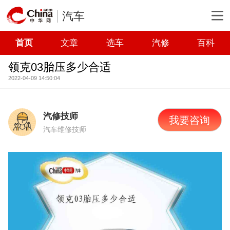
汽车
首页
文章
选车
汽修
百科
领克03胎压多少合适
2022-04-09 14:50:04
汽修技师
我要咨询
汽车维修技师