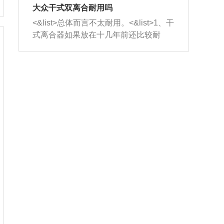
室，最后形成废气排出，就可以让三元
无法制作，需要将车辆送到修理厂或4s
造成烧机油。<&list>3、机油粘度。使用
大众干式双离合耐用吗
催化器得到清洗，排气管堵塞的情况就
店；<&list>2.车辆半轴套管防尘罩破
机油粘度过小的话，同样会有烧机油现
<&list>总体而言不太耐用。<&list>1、干
能够得到解决。
裂，破裂后会出现漏油现象，使半轴磨
象，机油粘度过小具有很好的流动性，
式离合器如果放在十几年前还比较耐
损严重，磨损的半轴容易损坏，产生异
容易窜入到气缸内，参与燃烧。<&list>
用，但是由于现在的汽车发动机动力输
响；<&list>3.稳定器的转向胶套和球头
4、机油量。机油量过多，机油压力过
出越来越高，使得干式离合器散热不足
老化，一般是使用时间过长造成的。解
大，会将部分机油压入气缸内，也会出
的缺陷也逐渐暴露出来。<&list>2、由于
决方法是更换新的质量好的转向橡胶套
现烧机油。<&list>5、机油滤清器堵塞：
干式双离合的工作环境暴露在空气中，
和球头。
会导致进气不畅，使进气压力下降，形
而离合器的散热也是通离合器罩上面的
成负压，使机油在负压的情况下吸入燃
几个小孔来进行散热。但是在行驶过程
烧室引起烧机油。<&list>6、正时齿轮或
中变速箱需要换挡，就不得不使得离合
链条磨损：正时齿轮或链条的磨损会引
器频繁工作。<&list>3、长时间的低速行
起气阀和曲轴的正时不同步。由于轮齿
驶以及过于频繁的启停，导致离合器的
或链条磨损产生的过量侧隙，使得发动
温度不断升高，而低速行驶时空气流动
机的调节无法实现：前一圈的正时和下
效率不高，无法将离合器中的热量有效
一圈可能就不一样。当气阀和活塞的运
的带走，导致离合器内部的温度不断升
动不同步时，会造成过大的机油消耗。
高，加速离合器的磨损。
解决方法：更换正时齿轮或链条。<&list
>7、内垫圈、进风口破裂：新的发动机
设计中，经常采用各种由金属和其他材