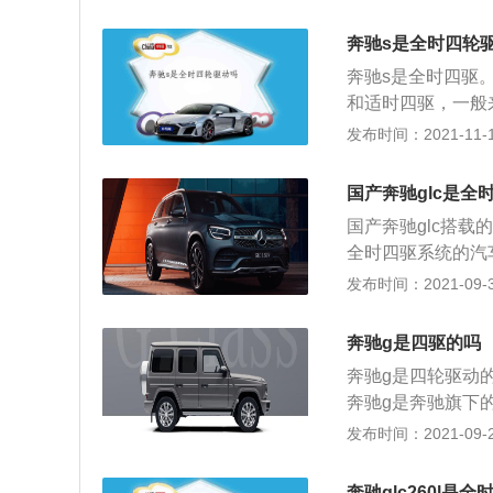
了多片离合器式中
挡手自一体变速箱，
以这款车是不太可
排放标准。奔驰G
奔驰s是全时四轮
三种，分别是全时
一款民用车带有三
奔驰s是全时四驱
只会在一些硬派越
和适时四驱，一般
四驱系统一般有三
的是全时四驱。全
发布时间：2021-11-10
式。切换到低速四
车型上也比较常见
脱困性能的。全时
为主的四驱系统，
系统是非常智能的
国产奔驰glc是全
昂贵的越野车型上
四驱系统的汽车并
国产奔驰glc搭
四个车轮独立推动
单，体积小，重量
全时四驱系统的汽
到汽车的四个车轮
机械抓地力，抓地
发布时间：2021-09-30
秀。搭载全时四驱
一款中型suv，这
据汽车具体行驶的
2973毫米。这款
重量比较大，所以
奔驰g是四驱的吗
机，另一款是高功率
奔驰g是四轮驱动
大功率为145kw
奔驰g是奔驰旗下的
矩转速为1650到
66毫米，1931
发布时间：2021-09-20
合金缸盖缸体。高功
压发动机，另一款是
为6100转每分钟
为190kw，最大
这款发动机搭载了
奔驰glc260l是全