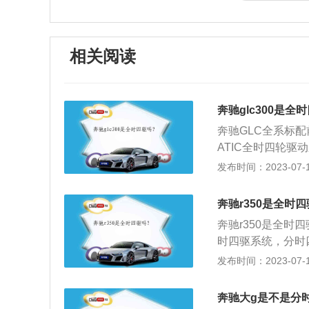
相关阅读
奔驰glc300是全
奔驰GLC全系标
ATIC全时四轮驱
没有配备机械的差
发布时间：2023-07-17
抑制车轮的空转和
度的倾斜角，不过
奔驰r350是全时
空，失去牵引力的
奔驰r350是全
时四驱系统，分时
车轮都有动力，有
发布时间：2023-07-17
个车轮的扭矩。全
以实现车辆高速过
奔驰大g是不是分
操控性能的大排量