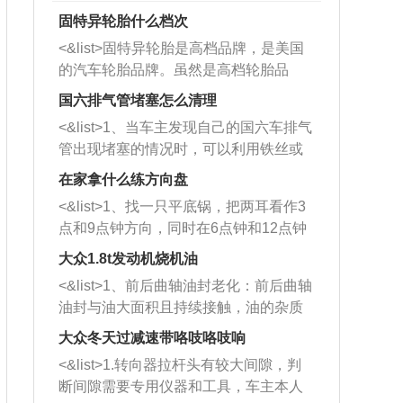
固特异轮胎什么档次
<&list>固特异轮胎是高档品牌，是美国
的汽车轮胎品牌。虽然是高档轮胎品
牌，但是中高低端的轮胎都有生产，这
国六排气管堵塞怎么清理
也是为了更好的开拓市场。
<&list>1、当车主发现自己的国六车排气
管出现堵塞的情况时，可以利用铁丝或
者是细棍，直接将杂物给取出来，如果
在家拿什么练方向盘
堵塞情况比较严重，也可以采取应急措
<&list>1、找一只平底锅，把两耳看作3
施。 <&list>2、直接利用木棍将所有的
点和9点钟方向，同时在6点钟和12点钟
杂物推到排气管里面的位置处，然后将
方向做一个标记。 <&list>2、双手握住
三元催化器拆解开，就可以将堵塞的东
大众1.8t发动机烧机油
平底锅两耳，然后往左打半圈、一圈、
西取出来。但如果是因为积碳过多引起
<&list>1、前后曲轴油封老化：前后曲轴
一圈半的练习，往右同样也要打相同的
的堵塞，就需要将三元催化器泡在草酸
油封与油大面积且持续接触，油的杂质
圈数。 <&list>3、最后强调要反复练
中进行清洗。 <&list>3、也可以利用清
和发动机内持续温度变化使其密封效果
习，这样就可以形成肌肉记忆，在真实
大众冬天过减速带咯吱咯吱响
洗剂对堵塞的情况得到解决，将清洗剂
逐渐减弱，导致渗油或漏油。<&list>2、
驾驶车辆时，不需要记忆也能打好方
放在燃油箱中，与燃油混合后，车辆启
<&list>1.转向器拉杆头有较大间隙，判
活塞间隙过大：积碳会使活塞环与缸体
向。
动时，就可以和汽油一起进入到燃烧
断间隙需要专用仪器和工具，车主本人
的间隙扩大，导致机油流入燃烧室中，