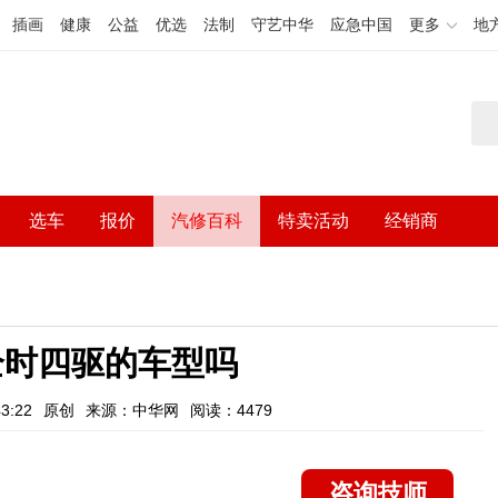
插画
健康
公益
优选
法制
守艺中华
应急中国
更多
地
选车
报价
汽修百科
特卖活动
经销商
全时四驱的车型吗
3:22
原创
来源：中华网
阅读：4479
咨询技师