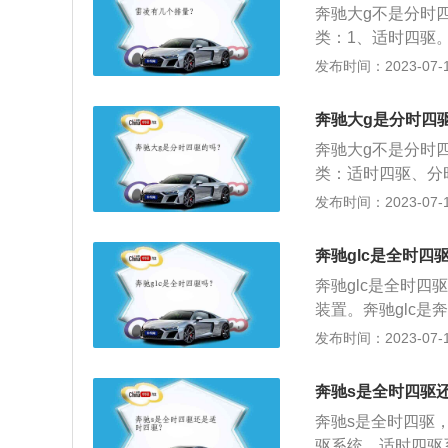
奔驰大g不是分时
过弯极限。
类：1、适时四驱
1、适时四驱的越
发布时间：2023-07-17
是汽车在行驶时的任
力方面搭载4.0升
奔驰大g是分时四
0kw，最大扭矩6
奔驰大g不是分时
类：适时四驱、分
V才会配备适时四
发布时间：2023-07-17
动。以2019款G
手自一体变速箱，最
奔驰glc是全时四
标准。
奔驰glc是全时
装置。奔驰glc是
mm、1642mm
发布时间：2023-07-17
最大马力为197匹
机的最大马力为25
奔驰s是全时四驱
奔驰s是全时四驱
驱系统，适时四驱