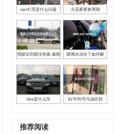
epc灯亮是什么问题
火花塞更换周期
驾驶证到期没有换,逾期
玻璃水冻住了如何解
怎么办??
决？
bba是什么车
92号95号汽油区别
推荐阅读