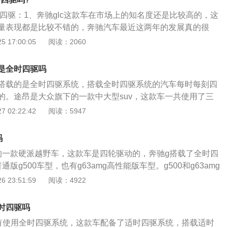
0转每分钟。这款发动机搭载了缸内直喷技术，并且使用了铝合金缸
速箱。使用9at变速箱可以提高汽车的换挡平顺性和燃油经济
是全时四驱：1、奔驰glc这款车在市场上的知名度还是比较高的，这
机匹配的是9at变速箱。4.0升双涡轮增压发动机最大功率为3
量表现都是比较不错的，奔驰汽车最近这两年的发展真的很
转速为5250转每分钟，最大扭矩转速为2000到4750转每分钟。
外观方面，这款SUV的外观设计看起来还是蛮大气的，不过又
 17:00:05
阅读：2060
缸内直喷技术，并且使用了铝合金缸盖缸体。与这款发动机匹
和同级别的车型相比的话；3、奔驰glc价格方面的优势非常
箱。奔驰g的前悬架使用了双叉臂独立悬架，后悬架使用了多连杆
还存在加价售车，这也就能够说明消费者对于这款车的认可度
。双叉臂悬架可以抑制刹车点头现象，这种悬架可以提高汽车
是全时四驱吗
适性。多连杆整体桥悬架可以提高汽车的越野性能和脱困能
搭载的是全时四驱系统，搭载全时四驱系统的汽车每时每刻四
的。途昂是大众旗下的一款中大型suv，这款车一共使用了三
功率版2.0升涡轮增压发动机，高功率版2.0升涡轮增压发动
 02:22:42
阅读：5947
v6发动机。途昂的长宽高分别是5039毫米，1989毫米，1773
0毫米。途昂的低功率版2.0升涡轮增压发动机拥有186马力和32
吗
这款发动机的最大功率转速为4100到6000转每分钟，最大扭
的一款硬派越野车，这款车是四轮驱动的，奔驰g搭载了全时四
4000转每分钟。高功率版2.0升涡轮增压发动机拥有220马力和3
版g500车型，也有g63amg高性能版车型。g500和g63amg
，这款发动机的最大功率转速为4500到6200转每分钟，最大
升双涡轮增压v8发动机。搭载全时四驱系统的汽车四个车轮每时每
 23:51:59
阅读：4922
4400转每分钟。2.5升涡轮增压发动机拥有299马力和500牛米
全时四驱系统可以提高车子的通过性和脱困能力。奔驰g使用
动机的最大功率转速为6000转每分钟，最大扭矩转速为2750
因为这款车有三个差速锁，这三个差速锁分别在前桥，后桥，
钟。与这三款发动机匹配的是7速双离合变速箱。途昂的前悬架使
全时四驱吗
三个差速锁都打开之后，奔驰g的四个车轮是刚性连接的，此
架，后悬架使用了多连杆独立悬架。多连杆悬架可以提高汽车
并没有使用全时四驱系统，这款车配备了适时四驱系统，搭载适时
有转速差的。普通g500使用的4.0升双涡轮增压v8发动机拥