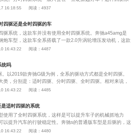
切换模式的。分时四驱系统一般有三种模式，分别是高速四驱
 16:18:55
阅读：4937
式，高速两驱模式。全时四驱系统是每时每刻四个车轮都有动
时四驱系统是非常智能的，这种车的四驱系统是可以分配四个
是适时四驱还是全时四驱的车
载适时四驱系统的汽车并不是每时每刻四个车轮都有动力的，
四驱系统，这款车并没有使用全时四驱系统。奔驰a45amg是
简单、体积小、重量轻。奔驰s长宽高分别是5259毫米、189
钢炮车型，这款车全系搭载了一款2.0升涡轮增压发动机，这款
米，轴距为3165毫米。奔驰s级是一款大型豪华轿车。
280kw，最大扭矩为475牛米，最大功率转速为6000转每分
 16:43:22
阅读：4487
2250到5000转每分钟。这款发动机搭载了缸内直喷技术，并
盖缸体。与这款发动机匹配的是7速双离合变速箱。双离合变
系统吗
小排量涡轮增压发动机配合使用的，这种变速箱换挡速度快，
驱。以2019款奔驰G级为例，全系的驱动方式都是全时四驱。
合变速箱的结构与手动变速箱是差不多的，这种变速箱只是比
大类，分别是：适时四驱、分时四驱、全时四驱。相对来说，
套换挡控制机构和一套离合器。双离合变速箱的一套离合器是
力最弱，一般只有一些城市SUV才会配备适时四驱。硬派越野
 16:43:22
阅读：4485
一套离合器是控制偶数挡的。奔驰a45amg的前悬架使用了麦
两种：一个是分时四驱，另一个是全时四驱。这两种驱动形式
悬架使用了多连杆独立悬架。独立悬架能够提高轮胎的贴地性
全时四驱就是汽车在行驶时的任何时间所有轮子全部独立运
提高了，那车子的操控性和舒适性就会提升。a45amg的性能
还是适时四驱的系统
车，在前后轮中间会有一个中央差速器，这样四个轮子才不会
的动力是非常强劲的。如果大家对这款车感兴趣，可以去试驾
型使用了全时四驱系统，这样是可以提升车子的机械抓地力
19年11月15日，奔驰G级在售的最新款是2019款，共有两款车
可以提升汽车的行驶稳定性。奔驰s的普通版车型是后驱的，这
19款G500，官方指导价：155.88万元；2019款改款G500，
后轮驱动的汽车，四驱版车型使用了全时四驱系统，并且使用
 16:43:22
阅读：4480
80万元。动力方面，搭载4.0升V型8缸涡轮增压发动机，匹配9