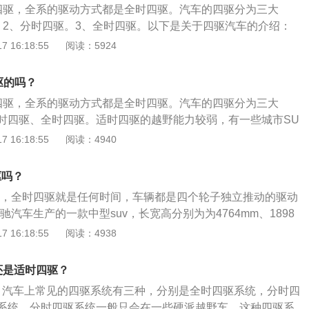
四驱，全系的驱动方式都是全时四驱。汽车的四驱分为三大
。2、分时四驱。3、全时四驱。以下是关于四驱汽车的介绍：
野能力较弱，有一些城市SUV才会配备适时四驱。2、全时四驱
 16:18:55
阅读：5924
何时间所有轮子全部独立运动。3、以2019款G500为例，动
V型8缸涡轮增压发动机，匹配9挡手自一体变速箱，最大功率31
驱的吗？
10nm，环保标准全部为国五排放标准。
四驱，全系的驱动方式都是全时四驱。汽车的四驱分为三大
时四驱、全时四驱。适时四驱的越野能力较弱，有一些城市SU
驱。全时四驱是汽车在行驶时的任何时间所有轮子全部独立运
 16:18:55
阅读：4940
500为例，动力方面搭载4.0升V型8缸涡轮增压发动机，匹配9挡
大功率310kw，最大扭矩610nm，环保标准全部为国五排放
驱吗？
四驱，全时四驱就是任何时间，车辆都是四个轮子独立推动的驱动
奔驰汽车生产的一款中型suv，长宽高分别为为4764mm、1898
，全系搭载2.0升的涡轮增压发动机。其中低功率版2.0升发动机的
 16:18:55
阅读：4938
，最大功率为145kw，最大扭矩为320nm；高功率版2.0升发动
8匹，最大功率为190kw，最大扭矩为370nm。
还是适时四驱？
，汽车上常见的四驱系统有三种，分别是全时四驱系统，分时四
系统。分时四驱系统一般只会在一些硬派越野车，这种四驱系