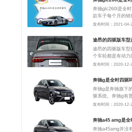
为1800到400
匹配的都是9at变
奔驰glc260l
盖缸体。与这款发动
性。
款车子每个月的销
10kw，最大功率
好；2、首先就是
发布时间：2021-04-25
这款发动机搭载了
不失时尚与运动，
配的是9at变速
少，可能某些地方
整体桥非独立悬架
途昂的四驱版车型
是比较高的。
的操控性和乘坐舒
途昂的四驱版车型
力。
个车轮都是有动力
款发动机，分别是低
发布时间：2020-12-27
机，2.5升涡轮增压
毫米，轴距为298
奔驰g是全时四驱
0牛米的最大扭矩，
奔驰g是奔驰旗下
矩转速为1500到
驱系统。奔驰g有普通
50牛米的最大扭矩
使用的都是4.0
发布时间：2020-12-26
扭矩转速为1500到
刻都是有动力的，
的最大扭矩，这款发
了开放式差速器，
到3500转每分
奔驰a45 amg是
中央传动轴上。将
用了麦弗逊独立悬
奔驰a45amg
时四个车轮之间是没