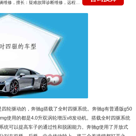
国家认证的汽车维修技师，15年德美日等各系车辆维修，擅长：疑难故障诊断维修，远程维修技术指导
四轮驱动的，奔驰g搭载了全时四驱系统。奔驰g有普通版g50
3 amg使用的都是4.0升双涡轮增压v8发动机。搭载全时四驱系统
系统可以提高车子的通过性和脱困能力。奔驰g使用了开放式