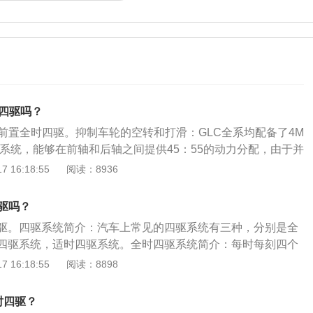
时四驱吗？
配前置全时四驱。抑制车轮的空转和打滑：GLC全系均配备了4M
动系统，能够在前轴和后轴之间提供45：55的动力分配，由于并
速锁，因此当车轮出现打滑时，电子系统会及时介入制动，来
 16:18:55
阅读：8936
打滑。通过高达35度的倾斜角：奔驰GLC完全可以通过高达35
在这样的恶劣路况下通过炮弹坑时奔驰GLC还是出现了轮胎腾
四驱吗？
情况。
时四驱。四驱系统简介：汽车上常见的四驱系统有三种，分别是全
四驱系统，适时四驱系统。全时四驱系统简介：每时每刻四个
些车的全时四驱系统非常智能，这种车的四驱系统可以分配四
 16:18:55
阅读：8898
时四驱优点：全时四驱是公路过弯极限最高的传动方式，它可
弯时每个车轮分配到最佳的驱动力。因此这种技术被大量讲求
时四驱？
轿车采用，而装配它们的主要目的就是为了提高有效驱动力和