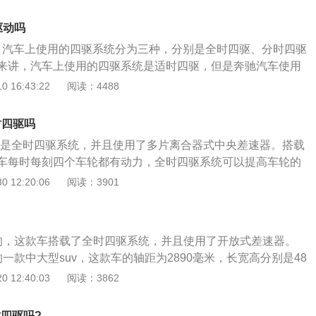
央差速器。奔驰s是一款大型豪华轿车，这款车的售价很贵，所
最大功率310KW，最大扭矩610N·m。环保标准全部为国五
能会使用成本低的适时四驱系统的。汽车上常见的四驱系统有
级是非常有名的一款硬派越野车，它也是目前为止世界上唯一
驱动吗
四驱系统，分时四驱系统，适时四驱系统。分时四驱系统一般
把锁的越野车。
。汽车上使用的四驱系统分为三种，分别是全时四驱、分时四驱
野车上见到，这种四驱系统是可以让驾驶员切换模式的。分时
来讲，汽车上使用的四驱系统是适时四驱，但是奔驰汽车使用
种模式，分别是高速四驱模式，低速四驱模式，高速两驱模
时四驱和适时四驱是汽车上最常见到的两种四驱系统，在越野
 16:43:22
阅读：4488
驱模式后，可以放大车子的轮上扭矩，这样是可以提高车子的
。值得一提的是，全时四驱和适时四驱基本上都是以前轮驱动
四驱系统是每时每刻四个车轮都有动力的，有些车的全时四驱
另外还有一种是分时四驱，分时四驱系统一般搭载在一些售价
，这种车的四驱系统是可以分配四个车轮的扭矩的。搭载适时
时四驱吗
，一般轿车上是不会使用分时四驱的。全时四驱指的是汽车的
不是每时每刻四个车轮都有动力的，这种四驱系统的结构简
载的是全时四驱系统，并且使用了多片离合器式中央差速器。搭载
的驱动装置，在驾驶汽车的过程中，全时四驱会把驱动力分配
轻，成本也是比较低的。
车每时每刻四个车轮都有动力，全时四驱系统可以提高车轮的
上，所以说汽车有了四驱系统的加持之后，动力表现会更加优
力提高了汽车的操控性和行驶稳定性也会提高。国产奔驰glc是
 12:20:06
阅读：3901
系统的车型拥有更强大的越野能力和操控性，四驱系统可以根
款车的长宽高分别是4764毫米，1898毫米，1642毫米，轴距为
路况来决定扭矩的分配。需要注意的是，因为全时四驱本身的
车一共使用了两款发动机，一款是低功率版2.0升涡轮增压发动
汽车的重量也会增加。
版2.0升涡轮增压发动机。低功率版2.0升涡轮增压发动机最
的，这款车搭载了全时四驱系统，并且使用了开放式差速器。
，最大功率转速为6100转每分钟，最大扭矩为320牛米，最大扭
一款中大型suv，这款车的轴距为2890毫米，长宽高分别是48
4000转每分钟。这款发动机搭载了缸内直喷技术，并且使用了铝
毫米，1968毫米。这款车使用了两款发动机，一款是2.0升涡轮增
 12:40:03
阅读：3862
率版2.0升涡轮增压发动机最大功率为190kw，最大功率转速
4.0升双涡轮增压v8发动机。2.0升涡轮增压发动机最大功率
，最大扭矩为370牛米，最大扭矩转速为1800到4000转每分钟。
功率转速为5800转每分钟，最大扭矩为370牛米，最大扭矩转速
缸内直喷技术，并且使用了铝合金缸盖缸体。与这两款发动机
时四驱吗?