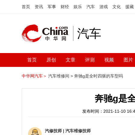
首页
资讯
军事
财经
娱乐
汽车
游戏
文化
援藏
汽车
首页
原创
文章
评测
视频
图片
中华网汽车＞
汽车维修间 >
奔驰g是全时四驱的车型吗
奔驰g是
发布时间：2021-11-10 16:4
汽修技师
|
汽车维修技师