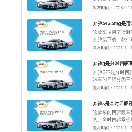
统是可以让驾驶员
发布时间：2023-07-17
模式，低速四驱模
力的，有些车的全
奔驰a45 amg
车轮的扭矩的。搭
这款车使用了适时
这种四驱系统的结构
奔驰旗下的一款小
9毫米、1497毫
发动机的最大功率为
发布时间：2021-11-10
钟，最大扭矩转速为
且使用了铝合金缸
奔驰g是分时四驱
速箱是非常适合与
奔驰G不是分时四
传动效率高。双离
汽车的四驱分为三
手动变速箱多了一
适时四驱的越野能
发布时间：2021-11-10
控制奇数挡的，另
车的四驱通常只有
弗逊独立悬架，后
的越野能力最强。
能，轮胎的贴地性
奔驰s是全时四驱
动。全时四驱的汽
是很强的，这款车
这款车的四驱版车
相互较劲。截至20
一下。
的。全时四驱系统
型在售，分别是：20
是一款发动机纵置
发布时间：2021-11-10
官方指导价：15.