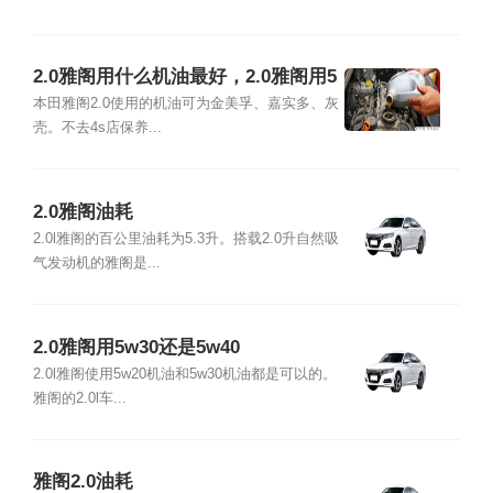
2.0雅阁用什么机油最好，2.0雅阁用5
W30还是5W40
本田雅阁2.0使用的机油可为金美孚、嘉实多、灰
壳。不去4s店保养...
2.0雅阁油耗
2.0l雅阁的百公里油耗为5.3升。搭载2.0升自然吸
气发动机的雅阁是...
2.0雅阁用5w30还是5w40
2.0l雅阁使用5w20机油和5w30机油都是可以的。
雅阁的2.0l车...
雅阁2.0油耗