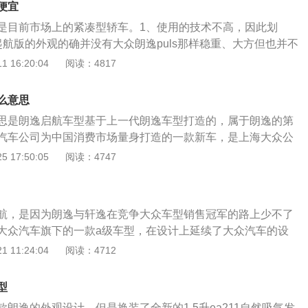
便宜
行李箱容积不同：朗逸启航行李箱容积为478l；朗逸行李箱容积为
是目前市场上的紧凑型轿车。1、使用的技术不高，因此划
起航版的外观的确并没有大众朗逸puls那样稳重、大方但也并不
航系统采用了触摸屏幕与旋钮控制相结合的操作方式。新平台
 16:20:04
阅读：4817
不锈钢板材，因此下摆臂只需要一层就够了，老平台车型是比
材，因此要用双层。明显，更好的不锈钢板材，成本费也会更
么意思
众朗逸起航为什么会划算的某一方面原因。不论是造型设计还
思是朗逸启航车型基于上一代朗逸车型打造的，属于朗逸的第
朗逸起航全部都是旧款的设计方案，只不过是因为大众套娃比
汽车公司为中国消费市场量身打造的一款新车，是上海大众公
部分差异不算明显。不过在用料方面，明显新朗逸是要比大众
次推出的车型。它在外观设计中保持了德国设计的优秀品质，承载
 17:50:05
阅读：4747
因此大众朗逸起航才能相对低价。在国产车里这个价位也是有
式前脸设计，车身设计融入了中国元素和外国时尚元素，是一
如吉利缤瑞、长安逸动、秦Pro、宋MAX等；再不行，这个价
逸搭配7档双离合变速箱或者5档手动变速箱，排量为1.4升，
场上淘到一些车况比较好的车。
元到16.28万元之间，可以基本满足中国消费者的出行需求。朗逸
航，是因为朗逸与轩逸在竞争大众车型销售冠军的路上少不了
型打造的新一代车款，升级了汽车功能，打造出的全新设计车
大众汽车旗下的一款a级车型，在设计上延续了大众汽车的设
费者展现了一款全新的a级车，汽车既保持了大众集团设计的
 11:24:04
阅读：4712
了中国传统的许多设计元素，使汽车更具豪华感和大气感，是
土化需求。大众朗逸从2008年首次亮相就成为众多消费者追捧
型
海大众汽车未来销量的基石，目前大众朗逸的同级别车型有大
朗逸的外观设计，但是换装了全新的1.5升ea211自然吸气发