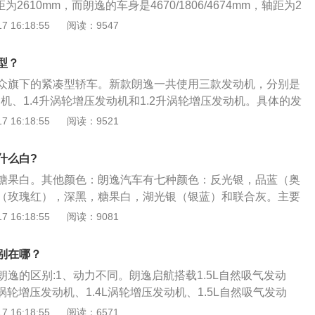
轴距为2610mm，而朗逸的车身是4670/1806/4674mm，轴距为2
内的空间也是表现得也是不错的，即使是全家五口人同时出行
箱：朗逸启航使用的是手动变速箱，朗逸使用的是手动变速箱和自
 16:18:55
阅读：9547
动力方面，朗逸启航自动风尚版搭载的是一台EA211的1.5L
：朗逸启航采用的是深色的装饰并且用了镀铬装饰条，其方向
而相匹配的是6挡手自一体变速箱，这套动力总成在大众的很
皮质感更加舒适，中控台的设计也更加精致和时髦。
型？
使用，所以可靠耐久性还是算经历过时间的考验，朋友选择这
的这套动力总成的稳定性，虽然这套动力总成动力表现差了
众旗下的紧凑型轿车。新款朗逸一共使用三款发动机，分别是
性还是比较容易让人接受，毕竟实际的百公里油耗还不到6.7
动机、1.4升涡轮增压发动机和1.2升涡轮增压发动机。具体的发
人开车习惯和路况等等。
涡轮增压发动机：1.2升涡轮增压发动机有116马力和200牛米的
 16:18:55
阅读：9521
机可以在5000转每分钟时输出最大功率，可以在2000到350
最大扭矩。这款发动机搭载缸内直喷技术，并且使用铝合金缸
什么白?
机匹配的是7速双离合变速箱。1.4升涡轮增压发动机：1.4升
糖果白。其他颜色：朗逸汽车有七种颜色：反光银，品蓝（奥
50马力和250牛米的最大扭矩，这款发动机可以在5000转每
（玫瑰红），深黑，糖果白，湖光银（银蓝）和联合灰。主要
，可以在1750到3000转每分钟时输出最大扭矩。这款发动机
的红色。汽车命名：作为上海大众推出的一款全新A级车，LA
 16:18:55
阅读：9081
，并且使用铝合金缸盖缸体。与这款发动机匹配的是7速双离
上寓意深刻。其英文名LAVIDA是一个典型的西班牙语单词，表
自然吸气发动机：1.5升自然吸气发动机有113马力和145牛米的
望，代表了奔放动感的生命力量与乐趣横生的生活形态，宣扬
机可以在6000转每分钟时输出最大功率，可以在3900转每分
别在哪？
迸发的生命潜质，以及朝着更加美好的生活前进的激情与动
。这款发动机搭载多点电喷技术，并且使用铝合金缸盖缸体。
逸的区别:1、动力不同。朗逸启航搭载1.5L自然吸气发动
L涡轮增压发动机、1.4L涡轮增压发动机、1.5L自然吸气发动
积不同。朗逸启航行李箱容积为478，朗逸启航行李箱容积为51
 16:18:55
阅读：6571