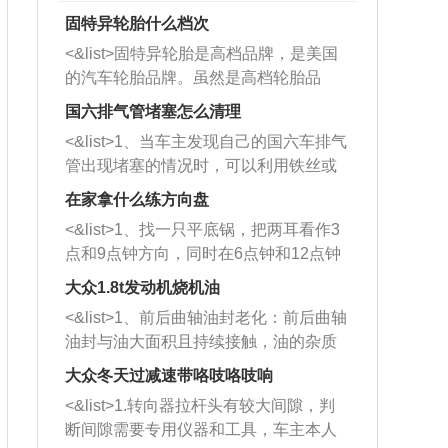
固特异轮胎什么档次
<&list>固特异轮胎是高档品牌，是美国
的汽车轮胎品牌。虽然是高档轮胎品
牌，但是中高低端的轮胎都有生产，这
国六排气管堵塞怎么清理
也是为了更好的开拓市场。
<&list>1、当车主发现自己的国六车排气
管出现堵塞的情况时，可以利用铁丝或
者是细棍，直接将杂物给取出来，如果
在家拿什么练方向盘
堵塞情况比较严重，也可以采取应急措
<&list>1、找一只平底锅，把两耳看作3
施。 <&list>2、直接利用木棍将所有的
点和9点钟方向，同时在6点钟和12点钟
杂物推到排气管里面的位置处，然后将
方向做一个标记。 <&list>2、双手握住
三元催化器拆解开，就可以将堵塞的东
大众1.8t发动机烧机油
平底锅两耳，然后往左打半圈、一圈、
西取出来。但如果是因为积碳过多引起
<&list>1、前后曲轴油封老化：前后曲轴
一圈半的练习，往右同样也要打相同的
的堵塞，就需要将三元催化器泡在草酸
油封与油大面积且持续接触，油的杂质
圈数。 <&list>3、最后强调要反复练
中进行清洗。 <&list>3、也可以利用清
和发动机内持续温度变化使其密封效果
习，这样就可以形成肌肉记忆，在真实
大众冬天过减速带咯吱咯吱响
洗剂对堵塞的情况得到解决，将清洗剂
逐渐减弱，导致渗油或漏油。<&list>2、
驾驶车辆时，不需要记忆也能打好方
放在燃油箱中，与燃油混合后，车辆启
<&list>1.转向器拉杆头有较大间隙，判
活塞间隙过大：积碳会使活塞环与缸体
向。
动时，就可以和汽油一起进入到燃烧
断间隙需要专用仪器和工具，车主本人
的间隙扩大，导致机油流入燃烧室中，