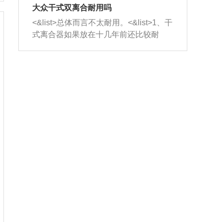
室，最后形成废气排出，就可以让三元
无法制作，需要将车辆送到修理厂或4s
造成烧机油。<&list>3、机油粘度。使用
大众干式双离合耐用吗
催化器得到清洗，排气管堵塞的情况就
店；<&list>2.车辆半轴套管防尘罩破
机油粘度过小的话，同样会有烧机油现
<&list>总体而言不太耐用。<&list>1、干
能够得到解决。
裂，破裂后会出现漏油现象，使半轴磨
象，机油粘度过小具有很好的流动性，
式离合器如果放在十几年前还比较耐
损严重，磨损的半轴容易损坏，产生异
容易窜入到气缸内，参与燃烧。<&list>
用，但是由于现在的汽车发动机动力输
响；<&list>3.稳定器的转向胶套和球头
4、机油量。机油量过多，机油压力过
出越来越高，使得干式离合器散热不足
老化，一般是使用时间过长造成的。解
大，会将部分机油压入气缸内，也会出
的缺陷也逐渐暴露出来。<&list>2、由于
决方法是更换新的质量好的转向橡胶套
现烧机油。<&list>5、机油滤清器堵塞：
干式双离合的工作环境暴露在空气中，
和球头。
会导致进气不畅，使进气压力下降，形
而离合器的散热也是通离合器罩上面的
成负压，使机油在负压的情况下吸入燃
几个小孔来进行散热。但是在行驶过程
烧室引起烧机油。<&list>6、正时齿轮或
中变速箱需要换挡，就不得不使得离合
链条磨损：正时齿轮或链条的磨损会引
器频繁工作。<&list>3、长时间的低速行
起气阀和曲轴的正时不同步。由于轮齿
驶以及过于频繁的启停，导致离合器的
或链条磨损产生的过量侧隙，使得发动
温度不断升高，而低速行驶时空气流动
机的调节无法实现：前一圈的正时和下
效率不高，无法将离合器中的热量有效
一圈可能就不一样。当气阀和活塞的运
的带走，导致离合器内部的温度不断升
动不同步时，会造成过大的机油消耗。
高，加速离合器的磨损。
解决方法：更换正时齿轮或链条。<&list
>7、内垫圈、进风口破裂：新的发动机
设计中，经常采用各种由金属和其他材