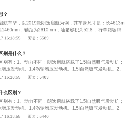
同。朗逸启航车身尺寸是长4613mm、宽1765mm、高1460m
m，朗逸身尺寸是长4670mm、宽1806mm、高1474mm，轴距
思？
、整备质量不同。朗逸启航整备质为1210到1245kg，朗逸整备质
航车型，以2019款朗逸启航为例，其车身尺寸是：长4613m
高1460mm，轴距为2610mm，油箱容积为52.8l，行李箱容积
量为1210kg。2019款朗逸启航前悬架是麦弗逊式独立悬架，后悬
 16:18:55
阅读：5589
悬架，其搭载了1.5l自然吸气发动机，最大马力是112ps，最
最大扭矩是145nm，与其匹配的是5挡手动变速箱。
区别是什么？
区别有：1、动力不同：朗逸启航搭载了1.5l自然吸气发动机；
涡轮增压发动机、1.4涡轮增压发动机、1.5l自然吸气发动机。2、
逸启航行李箱容积为478l；朗逸行李箱容积为510l。3、车身
 16:18:55
阅读：5483
车身尺寸是长4613mm、宽1765mm、高1460mm，轴距为2
尺寸是长4670mm、宽1806mm、高1474mm，轴距为2688m
什么区别？
同：朗逸启航整备质量为1210到1245kg；朗逸整备质量为13
区别有：1、动力不同：朗逸启航搭载了1.5l自然吸气发动机；
涡轮增压发动机、1.4涡轮增压发动机、1.5l自然吸气发动机。2、
航整备质量为1210到1245kg；朗逸整备质量为1318kg。
 16:18:55
阅读：5440
朗逸启航车身尺寸是长4613mm、宽1765mm、高1460mm，
朗逸车身尺寸是长4670mm、宽1806mm、高1474mm，轴距为