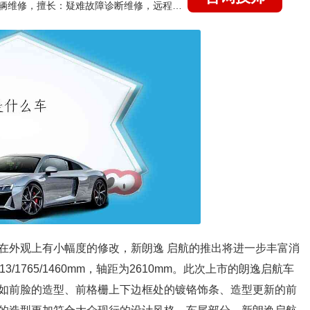
国家认证的汽车维修技师，15年德美日等各系车辆维修，擅长：疑难故障诊断维修，远程维修技术指导
在外观上有小幅度的修改，新朗逸 启航的推出将进一步丰富消
1765/1460mm，轴距为2610mm。此次上市的朗逸启航车
如前脸的造型、前格栅上下边框处的镀铬饰条、造型更新的前