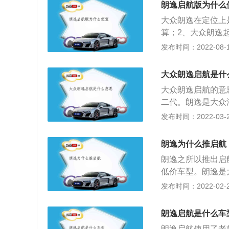
朗逸启航版为什么
2688mm。4、
大众朗逸在定位上
510l。
算；2、大众朗逸
过时；3、车载导
发布时间：2022-08-11
车型使用了更好的
较一般的不锈钢板
大众朗逸启航是什
高一些，这也是大
大众朗逸启航的意
是内饰配备，大众
二代。朗逸是大众
较厉害，因此内饰
司在2008年首
发布时间：2022-03-25
朗逸起航更好的，
了大众一贯的家庭
非常丰富的选择，
款全新的a级车。朗
位也能在二手车市
朗逸为什么推启航
价格在11.28万
朗逸之所以推出启
启航是基于朗逸车
低价车型。朗逸是
型。
计理念，为中国消
发布时间：2022-02-21
优秀品质，又融入
大众朗逸更满足本
朗逸启航是什么车
的轿车对象，是上
朗逸启航使用了老款