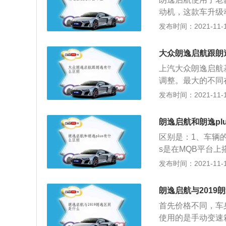
众卡罗拉，思域，
动机，这款车升级
型轿车。
外观的消费者提供
发布时间：2021-11-10
逸一共使用了三款发
机，1.2升涡轮增
大众朗逸启航跟朗
矩，这款发动机可以
上汽大众朗逸启航
分钟时输出最大扭
调整。最大的不同
缸体。与这款发动机
部分，更加凹凸有
发布时间：2021-11-10
力和250牛米的最
果更佳。朗逸是由
以在1750到30
感时尚的设计语言的
且使用了铝合金缸
朗逸启航和朗逸pl
为为中国消费者度
吸气发动机有113
区别是：1、车辆的
质，又融入了很多
时输出最大功率，
s是在MQB平台上
朗逸用充满前瞻性
电喷技术，并且使
1765mm、1460
发布时间：2021-11-10
对于A级车市场的
6mm、1474m
车辆的实际动力方
朗逸启航与2019
大概能达到200km
首先价格不同，车
发动机的最大功率是
使用的是手动变速
的最大功率是85kw