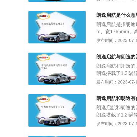
0。3、车身尺寸不
m，轴距为2610m
朗逸启航是什么意
为2688mm。4
朗逸启航是指朗逸启
为1318kg。
m、宽1765mm、
为478l，整备质
发布时间：2023-07-17
架是扭力梁式非独立
大功率是82kw，
朗逸启航与朗逸的
朗逸启航和朗逸的
朗逸搭载了1.2l
行李箱容积不同：朗
发布时间：2023-07-17
尺寸不同：朗逸启航
610mm；朗逸车身
朗逸启航和朗逸有
m。4、整备质量不
朗逸启航和朗逸的
18kg。
朗逸搭载了1.2l
整备质量不同：朗逸启
发布时间：2023-07-17
3、车身尺寸不同：
轴距为2610mm；