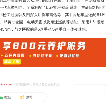
的造型更加符合大众现行的设计风格。车尾部分，新朗逸启航
一代车型相同。全系标配了ESP电子稳定系统、主/副驾驶正面
.5粉尘过滤以及四探头后倒车雷达等，其中高配车型还配备LE
、16英寸轮圈、电动天窗以及定速巡航等功能。采用1.5L发动
145Nm，与之匹配的是5速手动/6速手自一体变速箱。
china.com
）编辑或翻译，转载请务必注明来源。
微信
微博