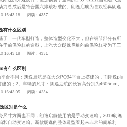
速腾等车型，大众朗逸的目标是成为汽车市场销量最好的紧凑
动力总成后是符合国六排放标准的。朗逸启航为喜欢经典朗逸
了一个新的选择。朗逸是大众旗下的一款紧凑型轿车，新款朗
 16:43:18
阅读：4387
动机，分别是1.5升自然吸气发动机，1.4升涡轮增压发动
压发动机。1.2升涡轮增压发动机有116马力和200牛米的最大扭
逸有什么区别
在5000转每分钟时输出最大功率，可以在2000到3500转每
基于上一代车型打造，整体造型变化不大，但在细节部分有所
矩。这款发动机搭载了缸内直喷技术，并且使用了铝合金缸盖
在于前保险杠的造型，上汽大众朗逸启航的前保险杠变为了三
匹配的是7速双离合变速箱。1.4升涡轮增压发动机有150马
致，在此基础上还加入了一条贯穿车头的镀铬装饰条，视觉效
 16:43:18
阅读：4331
大扭矩，这款发动机可以在5000转每分钟时输出最大功率，可
上海大众生产一款轿车，2008年6月上市。在延续了A级车市动
00转每分钟时输出最大扭矩。这款发动机搭载了缸内直喷技术，并
基础上，LAVIDA朗逸体现了一种全新的设计DNA融合。作
盖缸体。与这款发动机匹配的是7速双离合变速箱。1.5升自然
us有什么区别
身打造的一款新车，LAVIDA朗逸既保持了德国设计的优秀品
马力和145牛米的最大扭矩，这款发动机可以在6000转每分钟
平台不同：朗逸启航是在大众PQ34平台上搭建的，而朗逸plu
体现中国传统文化的审美观念以及站在时代前沿的设计元素。
可以在3900转每分钟时输出最大扭矩。这款发动机搭载了多点
搭建的；2、车辆的尺寸：朗逸启航的长宽高分别为4605mm、
的设计语言为A级车注入了更多的豪华大气感，改写了消费者
用了铝合金缸盖缸体。
mm，轴距为2610mm，朗逸plus的长宽高分别为4670mm、180
 16:43:05
阅读：4234
传统印象，从而满足了消费者更为本土化的需求。
m，轴距为2688mm。这两款车系虽然生产平台出现变化，但是在
面没有太大的变化，朗逸启航在正常行驶的时候，最高的车速
朗逸区别是什么
/h，而朗逸plus的最高的车速大概能达到210km/h；朗逸启航的
身尺寸方面也不同，朗逸启航使用的是手动变速箱，2019朗逸
83kW，最大扭矩是145N·m；而朗逸plus朗逸启航的发动机
箱和自动变速箱。新款朗逸的整体造型看起来非常的简单利
，最大扭矩是150N·m。