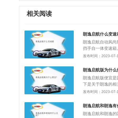
相关阅读
朗逸启航什么变速
朗逸启航自动风尚版
挡手自一体变速箱。
是2610毫米。
发布时间：2023-07-17
自动挡的最低配版
了一些基本的实用
朗逸启航版为什么
PLUS虽然在市
朗逸启航版便宜是
朗逸启航版的。这
下是关于朗逸的相
后，对于长宽高是46
后，朗逸的三围尺寸从
发布时间：2023-07-17
体看来车身简洁大
1806mm、147
的，虽然比现在比
平台上搭建，尺寸
在同级车里面算得
朗逸启航和朗逸有
计，内饰部分差异
esp、上坡辅助
朗逸启航和朗逸的区
好，所以朗逸启航
为主，车厢内的用