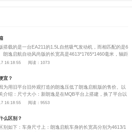
箱
搭载的是一台EA211的1.5L自然吸气发动机，而相匹配的是6
朗逸启航自动风尚版的长宽高是4613*1765*1460毫米，轴距
大众朗逸的朗逸启航版就是最新生产的老款朗逸，这一款刚好也是
 16:18:55
阅读：1073
本，对于一个标准的上班族对车要求自然也不是很高，所以除
性之外，其次就是大家口中说最重要的性价比了，现款的朗逸
便宜？
场终端这方面也有不少优惠，但是整体的性价比还是不及现在的
因为用旧平台旧外观打造的朗逸压低了朗逸启航版的售价。以
台朗逸启航版的外观就目前来看不算很老，三十岁开也不算落
关介绍：尺寸大小：新朗逸是在MQB平台上搭建，换了平台以
13*1765*1460毫米，轴距是2610毫米家用也是足够了，整
原来的4605mm、1765mm、1460mm增加到了4670mm、
 16:18:55
阅读：9553
气设计的还算比较耐看的，作为家用车来说倒也没什么不合适
4mm，轴距从2610mm加长到2688mm。朗逸启航是在大众PQ34
最新款的朗逸PLUS要稍微短小一点，但是差异也不算太大，
更小，耗费的钢材也更小。外形设计：朗逸启航都是老款的设
上是中等偏上。虽然选择的是低配，但是这台车像胎压报警、
什么区别？
不算明显。不过在用料方面，显然新朗逸是要比朗逸启航更
、倒车雷达等配置该有的也是有，只是内饰的用料也多为硬塑料
别如下：车身尺寸上：朗逸启航车身的长宽高分别为4613/1
才能相对低价。
料虽然一般，相对来说显得比较廉价，但是做工还算过得去，