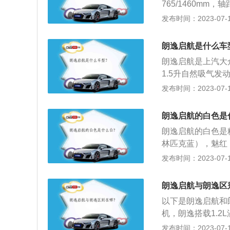
765/1460mm，
还有就是这台车车
688mm。变速
发布时间：2023-07-17
也是能轻松满足的。
动变速箱。内饰上
自然吸气发动机，
盘、握感和座椅的
朗逸启航是什么车
多车型上也都有在
台车也就是看中它
朗逸启航是上汽大
点，但是燃油经济
1.5升自然吸气发
L。但这也是看个
动机如下：1.2升
发布时间：2023-07-17
最大扭矩，这款发动
0转每分钟时输出
朗逸启航的白色是
盖缸体。与这款发动
朗逸启航的白色是
涡轮增压发动机有1
林匹克蓝），魅红
分钟时输出最大功率
颜色是品蓝和迷人
发布时间：2023-07-17
搭载缸内直喷技术
VIDA朗逸在命名
合变速箱。1.5升
示生命、生活和希
最大扭矩，这款发动
朗逸启航与朗逸区
了一种从内心深处
钟时输出最大扭矩
以下是朗逸启航和朗
力。
机，朗逸搭载1.2
机。2、行李箱容
发布时间：2023-07-17