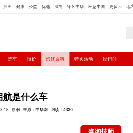
插画
健康
公益
优选
法制
守艺中华
应急中国
更多
地
选车
报价
汽修百科
特卖活动
经销商
启航是什么车
3:18
原创
来源：中华网
阅读：4330
咨询技师