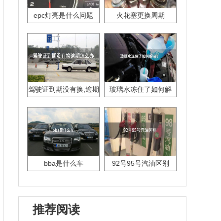
epc灯亮是什么问题
火花塞更换周期
驾驶证到期没有换,逾期
玻璃水冻住了如何解
怎么办??
决？
bba是什么车
92号95号汽油区别
推荐阅读