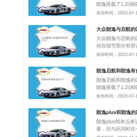
车，2008年6月
朗逸搭载了1.2l
8年朗逸进行了换
A朗逸体现了一种全
行李箱容积不同：朗
发布时间：2023-07-17
台构建外观采用了
的车型，被誉为是
尺寸不同：朗逸启航
的中端车型，所以
610mm；朗逸车身
费群体不同。朗逸
大众朗逸与启航的
m。4、整备质量不
实际上也没有多少
大众朗逸与启航的
18kg。
的士公司、网约车
但在细节部分有所
有致，在此基础上
发布时间：2023-07-17
由上海生产一款轿
种全新的设计“融
朗逸启航和朗逸有
国设计的优秀品质
朗逸启航和朗逸的
沿的设计元素。
朗逸搭载了1.2l
整备质量不同：朗逸启
发布时间：2023-07-17
3、车身尺寸不同：
轴距为2610mm；
朗逸plus和朗逸
2688mm。4、
朗逸plus简单
510l。
量，但与此同时在
得出一母同胞的感