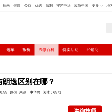
插画
健康
公益
优选
法制
守艺中华
应急中国
更多
地
选车
报价
汽修百科
特卖活动
经销商
与朗逸区别在哪？
8:55
原创
来源：中华网
阅读：6571
咨询技师