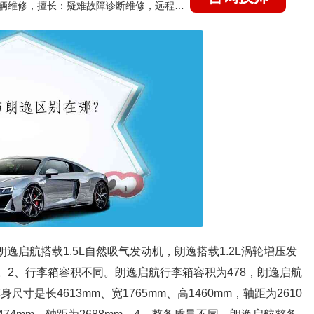
国家认证的汽车维修技师，15年德美日等各系车辆维修，擅长：疑难故障诊断维修，远程维修技术指导
逸启航搭载1.5L自然吸气发动机，朗逸搭载1.2L涡轮增压发
动机。2、行李箱容积不同。朗逸启航行李箱容积为478，朗逸启航
寸是长4613mm、宽1765mm、高1460mm，轴距为2610