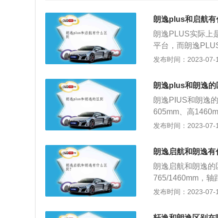
朗逸plus和启航
朗逸PLUS实际
平台，而朗逸PL
寸从原先的4605/17
发布时间：2023-07-17
长到2688mm
而朗逸PLUS则
朗逸plus和朗逸
一致，还是熟悉的
朗逸PIUS和朗
胎压监测、四门一
605mm、高1460
了LED日间行车
m、高1474mm、
发布时间：2023-07-17
以及定速巡航等。
2、车辆的排放标
进行了升级。18
车，而朗逸plu
有细心的车主发现
朗逸启航和朗逸有
车/主动安全系统，
标准更新了。在升级
朗逸启航和朗逸的区
电子手刹系统和自
8款是210km/
765/1460mm，
远近光都是LED光
而1.5L车型发动机
688mm。变速
发布时间：2023-07-17
4月发布的的一款搭载
W、145N·m
动变速箱。内饰上
双离合变速箱的4
家用车上其实并没
盘、握感和座椅的
款轿车，2008年
轩逸和朗逸区别在