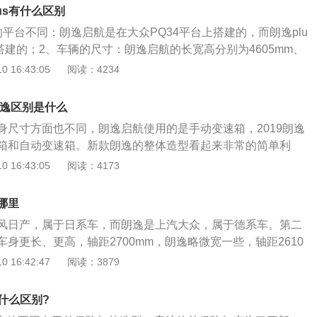
基础上，LAVIDA朗逸体现了一种全新的设计DNA融合。作
分钟，配备了多点电喷技术，而且使用的是铝合金缸盖缸体。
us有什么区别
身打造的一款新车，LAVIDA朗逸既保持了德国设计的优秀品
平台不同：朗逸启航是在大众PQ34平台上搭建的，而朗逸plu
体现中国传统文化的审美观念以及站在时代前沿的设计元素。
搭建的；2、车辆的尺寸：朗逸启航的长宽高分别为4605mm、
的设计语言为A级车注入了更多的豪华大气感，改写了消费者
mm，轴距为2610mm，朗逸plus的长宽高分别为4670mm、180
 16:43:05
阅读：4234
传统印象，从而满足了消费者更为本土化的需求。
m，轴距为2688mm。这两款车系虽然生产平台出现变化，但是在
面没有太大的变化，朗逸启航在正常行驶的时候，最高的车速
朗逸区别是什么
/h，而朗逸plus的最高的车速大概能达到210km/h；朗逸启航的
身尺寸方面也不同，朗逸启航使用的是手动变速箱，2019朗逸
83kW，最大扭矩是145N·m；而朗逸plus朗逸启航的发动机
箱和自动变速箱。新款朗逸的整体造型看起来非常的简单利
，最大扭矩是150N·m。
沿用家族的家用式轿车；侧线条大气，隐含灵动的腰线；前脸
 16:43:05
阅读：4173
设计的进气格栅也是运动感十足。值得称赞的是，车的尾灯换
其尾部的大叶片式组合尾灯，配以隐性定风尾翼，隐约透射出
哪里
分，新车采用的是深色的装饰并且用了镀铬装饰条。其方向盘
风日产，属于日系车，而朗逸是上汽大众，属于德系车。第二
质感给人很有舒适感，亮点是这款新的巧克力配色！中控台的
身更长、更高，轴距2700mm，朗逸略微宽一些，轴距2610
更加精致和时髦。新的三辐平底式多功能方向盘就是高尔夫7
逸要大一些，纵向空间更好，动力选择上朗逸要更丰富。第三
 16:42:47
阅读：3879
手感都比老款强大太多了。但其他的配置跟老款一样中规中
第四点是变速器不同。无论是轩逸还是朗逸，这两款车型都是
前列的车型，它们经常被拿来比较，这两款车的定位也比较相
有什么区别?
的需求也是各有千秋。轩逸，日系车标配的优点，耐用，省