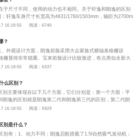
一种全新的设计DNA——“融合”。6、在价格方面，朗逸plus总
在于尺寸不同，使用的动力也不相同。关于轩逸和朗逸的区别
上涨3000到6000元，其中，1.5手动风尚版售价11.59万，
轩逸车身尺寸长宽高为4631/1760/1503mm，轴距为2700m
动风尚版售价10.99万，朗逸入门版比老款朗逸价格上涨6000
为4670/1806/1474mm，轴距为2688mm。2、动力不同：
 16:18:55
阅读：6740
1.6升自然吸气发动机，朗逸一共使用了三款发动机，分别是1.
，1.4升涡轮增压发动机，1.5升自然吸气发动机。
哪？
1、外观设计方面，朗逸前脸采用大众家族式横辐条格栅设
格栅显得非常稳重。宝来前脸设计比较激进，有点类似全新大
上非常凌厉，前脸也采用开眼式设计，前大灯造型比较立体，
 16:18:55
阅读：6337
设计风格迥异。2、车身尺寸方面，朗逸长度为7605毫米，宽
高度为1460毫米，轴距为2610毫米；宝来长度4562毫米，宽度
有什么区别？
度为1468毫米，轴距为2614毫米。3、侧面设计方面，朗逸腰线
航的区别主要体现在以下几个方面，它们分别是：第一个方面：平
腰线从前大灯延伸至后尾灯设计，看上去比较明显，在车门下
us和朗逸的区别就是朗逸第二代和朗逸第三代的区别，第二代朗
色镀铬腰线。4、尾部造型方面，朗逸尾部设计比较圆润，尾
8）是在大众PQ34平台上搭建，第三代朗逸（2018至今）是在MQ
 16:18:55
阅读：5929
小尺寸刹车灯，宝来尾灯设计造型比较立体，尾部设计采用对
台以后，朗逸的三围尺寸从原来的4605/1765/1460mm增
动感。5、内饰设计方面，朗逸和宝来均采用大众家族式设
6/1474mm，轴距从2610mm加长到2688mm，所以就叫朗逸plu
说，宝来设计更有质感一点，而朗逸设计则中规中矩，虽然销
区别是什么？
外形设计不同。无论是外观设计还是内饰配置，朗逸启航都更加
感上面优势不大。扩展资料：朗逸是由上海大众生产一款轿
区别有：1、动力不同：朗逸启航搭载了1.5l自然吸气发动机；
纳这样的入门A级车型，简单来说就是看起来比较廉价。在201