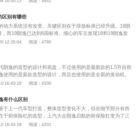
 16:00:13
阅读：4852
了凌厉的线条。价钱方面，朗逸plus彻底价格对比老款朗逸广
00元，在这其中，1.5手动风尚版售价11.59万，而老款朗逸1.6
的区别有哪些
.99万，朗逸入门版比老款朗逸价格上涨6000元。内饰方面，
的动力系统没有改变。关键区别在于排放标准已经升级。18朗
备箱开展了全方位提升，后备箱开口更高，后排座座椅彻底放平
，而19朗逸已达到6国标准。细心的车主发现18和19朗逸发
，整齐。而朗逸在储物柜空间方面缺少了后排座中央杯架，扶
同，这实际上是排放标准的更新。排放标准升级后，朗逸1.4T
 12:25:04
阅读：4780
也被出风口所替代。动力方面，朗逸plus予以1.4T涡轮增压
仅为200km/h，而18款车型的最高时速为210km/h，几乎没
发动机，在这其中，1.5L发动机替代了老款朗逸的1.6升自然吸气
km/h，因此这种变化的影响是不是很好。1.5升发动机的最大功
动机最大输出功率85kw，最大扭矩转速150牛米，匹配五速手动
kw和150N·m降低到83kW和145N·m。汽车缺乏这种动力和
箱。朗逸plus顶配版配置1.4T涡轮增压器发动机，最大输出
代朗逸的造型的设计和底盘，不过使用的是最新款的1.5升自然
果。
扭矩转速250牛米；朗逸1.4t发动机，最大输出功率96kw，最
逸使用的是新款造型的设计，而且也使用的是全新的发动机。
牛米，2款发动机均匹配七速双离合变速箱。
是三款发动机，分别是1.2升涡轮增压发动机，1.4升涡轮增
 16:43:18
阅读：4330
自然吸气发动机。朗逸的1.2升涡轮增压发动机具有116马力和2
矩，这款发动机的最大扭矩转速为两千到3500转每分钟，最大功
逸有什么区别
转每分钟，机配备了缸内直喷技术，而且使用的是铝合金缸盖缸
基于上一代车型打造，整体造型变化不大，但在细节部分有所
压发动机具有150马力和250牛米的最大扭矩，这款发动机的最
在于前保险杠的造型，上汽大众朗逸启航的前保险杠变为了三
0到三千转每分钟，最大功率转速为5000转每分钟，配备了缸内
致，在此基础上还加入了一条贯穿车头的镀铬装饰条，视觉效
 16:43:18
阅读：4331
的是铝合金缸盖缸体。1.5升自然吸气发动机具有113马力和
上海大众生产一款轿车，2008年6月上市。在延续了A级车市动
矩，这款发动机的最大扭矩转速为3900转每分钟，最大功率转