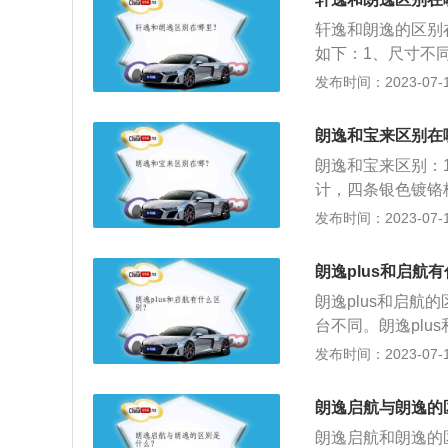
加优惠一点的。
VIDA朗逸体现了
轩逸和朗逸的区别
体价格比老款朗逸普遍
如下：1、尺寸不同：
而老款朗逸1.6手
m；朗逸的长宽高分别
发布时间：2023-07-17
元。
轩逸全系都使用了
2升涡轮增压发动机
朗逸和宝来区别在
朗逸和宝来区别：
计，四条银色镀铬
众途锐的设计，看
发布时间：2023-07-17
跟以往的大众轿车
度为1765毫米，
朗逸plus和启航
为1793毫米，高
朗逸plus和启
设计不明显，宝来
台不同。朗逸pl
方还配备了一条银
逸（2012~201
发布时间：2023-07-17
灯下方好配备两个
B平台上搭建。换了平
折式设计，更有运
加到了4670/180
计，从设计感上来
朗逸启航与朗逸的
s。第二个方面：
量很好，但是设计
朗逸启航和朗逸的
偏向于宝来和桑塔