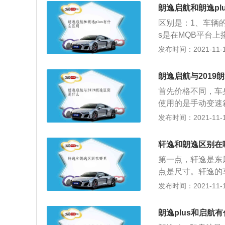
感时尚的设计语言的
速为6000转每
朗逸启航和朗逸pl
为为中国消费者度
区别是：1、车辆的
质，又融入了很多
s是在MQB平台上
朗逸用充满前瞻性
1765mm、1460
发布时间：2021-11-10
对于A级车市场的
6mm、1474m
车辆的实际动力方
朗逸启航与2019
大概能达到200km
首先价格不同，车
发动机的最大功率是
使用的是手动变速
的最大功率是85kw
索，整体风格还是
发布时间：2021-11-10
运用的黑色蜂窝状
成了熏黑式尾灯，
轩逸和朗逸区别在
其运动感。内饰部
第一点，轩逸是东
和握感和座椅的皮
点是尺寸。轩逸的车
设计也比老款车型
mm。车内空间轩
发布时间：2021-11-10
上的那个，功能和
点，发动机不同。
矩。
紧凑型车常年占据
朗逸plus和启航
似，针对的消费者