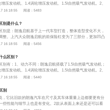
上市。在延续了A级车市“动感时尚”的设计语言的基础上，LAVID
涡轮增压发动机、1.4涡轮增压发动机、1.5l自然吸气发动机。2、
代，此次换代是从头换到脚趾尾，在大众最新的MQB模块化平
新的设计DNA——“融合”。宝来是一汽-大众第一款自主设计
逸启航行李箱容积为478l；朗逸行李箱容积为510l。3、车身
 16:18:55
阅读：5483
新的设计，配置进行了优化升级，整体更加偏向于帕萨特这样
一款“传承经典，超越经典”的新车。
车身尺寸是长4613mm、宽1765mm、高1460mm，轴距为2
第三代的朗逸又被人们成为“小帕萨特”。第三个方面：对应消
尺寸是长4670mm、宽1806mm、高1474mm，轴距为2688m
的启航版对应的是对车有刚需且预算不是特别高的消费者，但
区别是什么？
同：朗逸启航整备质量为1210到1245kg；朗逸整备质量为13
个人消费者会购买，朗逸启航的买家更多是被称为“大客户”的
区别是：朗逸启航基于上一代车型打造，整体造型变化不大，
平台、或者一些需要跑业务的公司提供给业务员的代步车。
调整。上汽大众朗逸启航的前保险杠变为了三部分，更加凹凸
还加入了一条贯穿车头的镀铬装饰条，视觉效果更佳。朗逸是
 16:18:55
阅读：5456
车，在延续了A级车“动感时尚”的设计语言的基础上，体现了一
合”。作为为中国消费者度身打造的一款新车，朗逸既保持了德
什么区别？
，又融入了很多体现中国传统文化的审美观念以及站在时代前
区别有：1、动力不同：朗逸启航搭载了1.5l自然吸气发动机；
涡轮增压发动机、1.4涡轮增压发动机、1.5l自然吸气发动机。2、
航整备质量为1210到1245kg；朗逸整备质量为1318kg。
 16:18:55
阅读：5440
朗逸启航车身尺寸是长4613mm、宽1765mm、高1460mm，
朗逸车身尺寸是长4670mm、宽1806mm、高1474mm，轴距为
的区别
行李箱容积不同：朗逸启航行李箱容积为478l；朗逸行李箱容积为
点来说，它比旧款的朗逸汽车在尺寸及其车体重量上边都要更有分
一些性能与细节上也是有变化。2款从表面上来还是还可以看
觉，例如，从正面看，两车的下保险杆还是他们的相同之处。