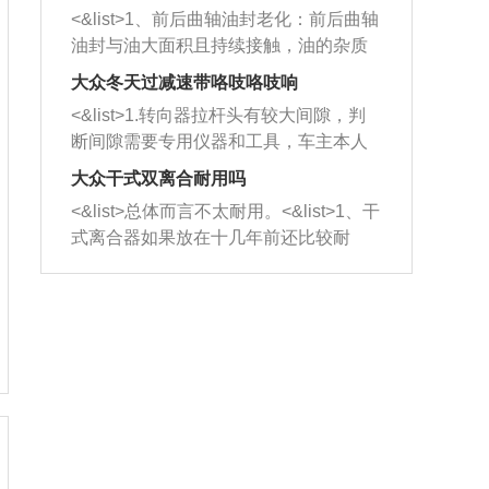
平底锅两耳，然后往左打半圈、一圈、
西取出来。但如果是因为积碳过多引起
<&list>1、前后曲轴油封老化：前后曲轴
一圈半的练习，往右同样也要打相同的
的堵塞，就需要将三元催化器泡在草酸
油封与油大面积且持续接触，油的杂质
圈数。 <&list>3、最后强调要反复练
中进行清洗。 <&list>3、也可以利用清
和发动机内持续温度变化使其密封效果
习，这样就可以形成肌肉记忆，在真实
大众冬天过减速带咯吱咯吱响
洗剂对堵塞的情况得到解决，将清洗剂
逐渐减弱，导致渗油或漏油。<&list>2、
驾驶车辆时，不需要记忆也能打好方
放在燃油箱中，与燃油混合后，车辆启
<&list>1.转向器拉杆头有较大间隙，判
活塞间隙过大：积碳会使活塞环与缸体
向。
动时，就可以和汽油一起进入到燃烧
断间隙需要专用仪器和工具，车主本人
的间隙扩大，导致机油流入燃烧室中，
室，最后形成废气排出，就可以让三元
无法制作，需要将车辆送到修理厂或4s
造成烧机油。<&list>3、机油粘度。使用
大众干式双离合耐用吗
催化器得到清洗，排气管堵塞的情况就
店；<&list>2.车辆半轴套管防尘罩破
机油粘度过小的话，同样会有烧机油现
<&list>总体而言不太耐用。<&list>1、干
能够得到解决。
裂，破裂后会出现漏油现象，使半轴磨
象，机油粘度过小具有很好的流动性，
式离合器如果放在十几年前还比较耐
损严重，磨损的半轴容易损坏，产生异
容易窜入到气缸内，参与燃烧。<&list>
用，但是由于现在的汽车发动机动力输
响；<&list>3.稳定器的转向胶套和球头
4、机油量。机油量过多，机油压力过
出越来越高，使得干式离合器散热不足
老化，一般是使用时间过长造成的。解
大，会将部分机油压入气缸内，也会出
的缺陷也逐渐暴露出来。<&list>2、由于
决方法是更换新的质量好的转向橡胶套
现烧机油。<&list>5、机油滤清器堵塞：
干式双离合的工作环境暴露在空气中，
和球头。
会导致进气不畅，使进气压力下降，形
而离合器的散热也是通离合器罩上面的
成负压，使机油在负压的情况下吸入燃
几个小孔来进行散热。但是在行驶过程
烧室引起烧机油。<&list>6、正时齿轮或
中变速箱需要换挡，就不得不使得离合
链条磨损：正时齿轮或链条的磨损会引
器频繁工作。<&list>3、长时间的低速行
起气阀和曲轴的正时不同步。由于轮齿
驶以及过于频繁的启停，导致离合器的