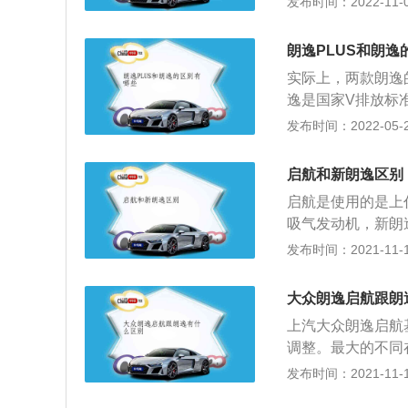
发布时间：2022-11-08
发动机盖仍然保留
泛增涨3000到60
朗逸PLUS和朗逸
手动风尚版售价10
实际上，两款朗逸
朗逸plus对后
逸是国家V排放标准
后，整体更加平整
动机型号的后缀不
发布时间：2022-05-20
手箱后方的储物柜格
19款车型的最高时速
器发动机和1.5L
有机会行驶到200
发动机，1.5L发
启航和新朗逸区别
率和扭矩从原来的85
和六速手自一体变速
启航是使用的是上
扭矩将直接影响结
功率110Kw，最大
吸气发动机，新朗
大扭矩转速225
新款朗逸一共使用的
发布时间：2021-11-10
压发动机，1.5升
00牛米的最大扭
大众朗逸启航跟朗
率转速为5000
上汽大众朗逸启航
体。1.4升涡轮增
调整。最大的不同
大扭矩转速为175
部分，更加凹凸有
发布时间：2021-11-10
直喷技术，而且使用
果更佳。朗逸是由
145牛米的最大扭