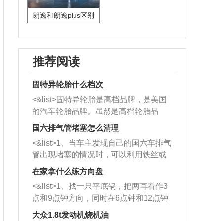
朗逸和朗逸plus区别
推荐阅读
固特异轮胎什么档次
<&list>固特异轮胎是高档品牌，是美国
的汽车轮胎品牌。虽然是高档轮胎品
牌，但是中高低端的轮胎都有生产，这
国六排气管堵塞怎么清理
也是为了更好的开拓市场。
<&list>1、当车主发现自己的国六车排气
管出现堵塞的情况时，可以利用铁丝或
者是细棍，直接将杂物给取出来，如果
在家拿什么练方向盘
堵塞情况比较严重，也可以采取应急措
<&list>1、找一只平底锅，把两耳看作3
施。 <&list>2、直接利用木棍将所有的
点和9点钟方向，同时在6点钟和12点钟
杂物推到排气管里面的位置处，然后将
方向做一个标记。 <&list>2、双手握住
三元催化器拆解开，就可以将堵塞的东
大众1.8t发动机烧机油