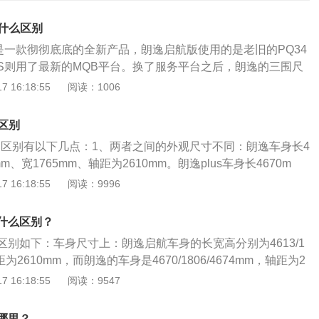
有什么区别
上是一款彻彻底底的全新产品，朗逸启航版使用的是老旧的PQ34
US则用了最新的MQB平台。换了服务平台之后，朗逸的三围尺
65/1460mm提升到4670/1806/1474mm，轮距从2610mm延
 16:18:55
阅读：1006
，朗逸启航版的外观设计也是目前大众产品最常见的家族式设计，
是最新的大众设计语言。朗逸启航车型的内饰与上一代车型保持
的区别
大众风味。在配置方面，新车全系标配了ESP电子稳定系统、
逸的区别有以下几点：1、两者之间的外观尺寸不同：朗逸车身长4
键升降式车窗、四探头后倒车雷达等。而在高配车型上还配备
mm、宽1765mm、轴距为2610mm。朗逸plus车身长4670m
灯、16英寸轮圈、真皮/织物拼接座椅、多功能方向盘、电动天窗
宽1806mm、轴距为2688mm。朗逸plus车身要比朗逸的大。
 16:18:55
阅读：9996
两款朗逸的动力系统是没有变化的，关键的不同就是排放标准
准不同，朗逸既有国五排放标准的车，又有国六排放标准的
款朗逸是国五的排放标准，而19款朗逸已经符合国六排放标准。
s只有国六排放的车。3、主被动安全装备不同：朗逸没有主动刹
18款和19款朗逸发动机型号的后缀不一样了，这其实就是排放
什么区别？
朗逸plus装配了主动刹车/主动安全系统。4、朗逸plus装配有
了排放标准以后19款1.4T朗逸的最高车速只有200km/h，而1
别如下：车身尺寸上：朗逸启航车身的长宽高分别为4613/1
动驻车功能，朗逸只有手动手刹功能。5、朗逸plus高配车型的
h，也没几个机会可以开到200km/h，所以这样的变化影响并不大。
轴距为2610mm，而朗逸的车身是4670/1806/4674mm，轴距为2
源，朗逸是普通卤素光源。朗逸Plus是由上汽大众集团2018年
的最大功率和最大扭矩由原来的85kw、150N·m减少到了83k
箱：朗逸启航使用的是手动变速箱，朗逸使用的是手动变速箱和自
 16:18:55
阅读：9547
1.2T/1.4T/1.5L三款发动机，5速手动、6速手自一体和7速
，在赛车上少了这点功率和扭矩会直接影响到胜负，但在朗逸这样的
：朗逸启航采用的是深色的装饰并且用了镀铬装饰条，其方向
门5座、前置前驱的三厢紧凑型汽车。朗逸是由上海大众生产一
有太明显的变化感觉；在价格上朗逸启航要相比朗逸PLUS更
皮质感更加舒适，中控台的设计也更加精致和时髦。
6月上市。在延续了A级车市“动感时尚”的设计语言的基础上，LA
哪里？