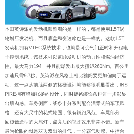
本田英诗派的发动机跟雅阁的是一样的，都是使用1.5T涡
轮增压发动机，而且底盘和变速箱也是一样的。这款1.5T
发动机拥有VTEC系统技术，也就是可变气门正时和升程电
子控制系统，该技术可以兼顾发动机的动力性和燃油经济
性。最大马力194，并且能爆发出最大扭矩260Nm。百公里
加速只需9.7秒。英诗派在风格上相比雅阁要更加偏向于运
动。这一点从前脸两侧的格栅设计就能够很明显看出，INS
PIRE拥有增加张扬的设计，同时镀铬装饰条也进一步彰显
出肌肉感。车身侧面，线条十分系列配合溜背式的车顶风
格，还有大尺寸的花式轮圈，很有轿跑风范。车尾部分，
回旋镖造型的大尾灯，点亮后的视觉效果非常不错。新车
最为抢眼的就是双边双出的排气，十分霸气动感。中控台