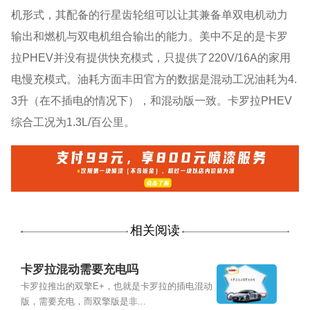
机形式，其配备的行星齿轮组可以让其兼备单双电机动力
输出和燃机与双电机组合输出的能力。美中不足的是卡罗
拉PHEV并没有提供快充模式，只提供了220V/16A的家用
电慢充模式。油耗方面丰田官方的数据是混动工况油耗为4.
3升（在不插电的情况下），和混动版一致。卡罗拉PHEV
综合工况为1.3L/百公里。
相关阅读
卡罗拉混动需要充电吗
卡罗拉推出的双擎E+，也就是卡罗拉的插电混动
版，需要充电，而双擎版是非...