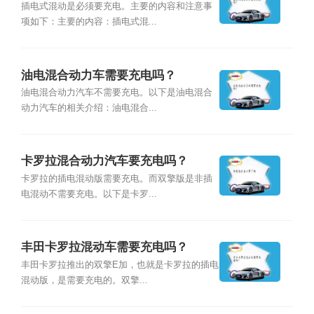
插电式混动是必须要充电。主要的内容和注意事
项如下：主要的内容：插电式混...
油电混合动力车需要充电吗？
油电混合动力汽车不需要充电。以下是油电混合
动力汽车的相关介绍：油电混合...
卡罗拉混合动力汽车要充电吗？
卡罗拉的插电混动版需要充电。而双擎版是非插
电混动不需要充电。以下是卡罗...
丰田卡罗拉混动车需要充电吗？
丰田卡罗拉推出的双擎E加，也就是卡罗拉的插电
混动版，是需要充电的。双擎...