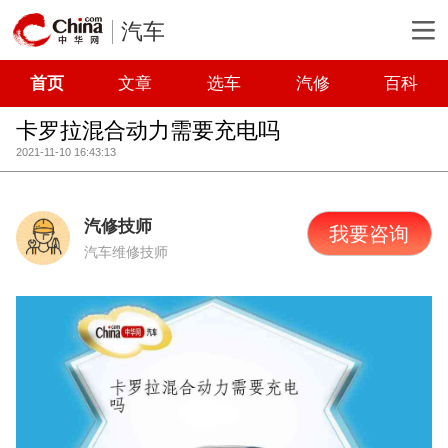
汽车
首页
文章
选车
汽修
百科
卡罗拉混合动力需要充电吗
2021-11-10 16:43:13
汽修技师
我要咨询
汽车维修技师