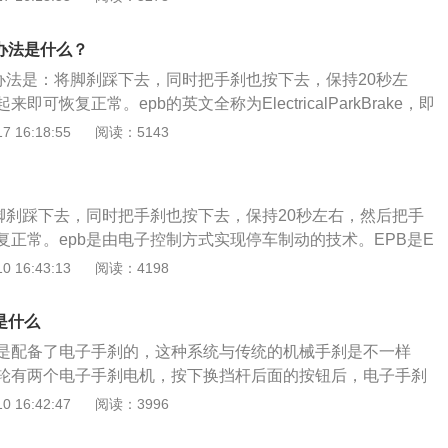
驶员发出报警；2、驾驶员将点火开关打开时灯不亮说明故障
；3、可将内存的故障代码调出，由发动机故障指示灯以不同
办法是什么？
。导致发动机故障灯亮因素有：1、发动机冷却系统水温过高
决办法是：将脚刹踩下去，同时把手刹也按下去，保持20秒左
元催化器失效；3、测量进气量的流量计；4、节气门故障。
可恢复正常。epb的英文全称为ElectricalParkBrake，即
，也就是电子手刹，epb故障很有可能是电子手刹出现了故
 16:18:55
阅读：5143
故障有可能是轮速传感器、油门位置传感器、手刹开关、轮速
个部件组成，任一部件出现异常都有可能造成epb灯亮起，所
给维修店进行检修，通过故障仪能够快速准确的找出故障源
将脚刹踩下去，同时把手刹也按下去，保持20秒左右，然后把手
复正常。epb是由电子控制方式实现停车制动的技术。EPB是E
arkBrake的缩写，中文名是电子驻车制动系统，它代替了传统的机械杠
 16:43:13
阅读：4198
为司机提供更好的帮助，说白了就是取代传统拉杆手刹的电子
拉杆手刹更安全，不会因驾驶者的力度而改变制动效果，把传
是什么
了一个触手可及的按钮。此系统也释放了前排座间的空间，在
是配备了电子手刹的，这种系统与传统的机械手刹是不一样
部分空间有其他的用途。在电子驻车制动系统中，制动力可调
轮有两个电子手刹电机，按下换挡杆后面的按钮后，电子手刹
斜度设置的需求相匹配。汽车启动或加速时，按下按钮它会自
片，这样车子就不会出现溜车现象了。一般配备电子手刹系统
 16:42:47
阅读：3996
tohold系统。如果电子手刹出现了故障，那可能是电子手刹电
能是电路出现了故障。车友们遇到这种问题后，一定要立即维