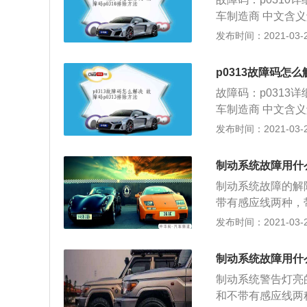
工作原理是当电磁
请找专业技师。 
车制造商 中文含义解释
头部的轴针与喷孔
油器，需要时可加
d p0310故障
发布时间：2021-03-25
喷油器打开时间间
混合气在气缸内不
系统的重要执行元
化转换器造成破坏
化，使其适应燃烧
p0313故障码怎么
码表明电子控制单元
起，打开喷孔，燃
故障码：p0313
油输送故障，进气歧
状。电子控制单元
车制造商 中文含义
影响：暂无 建议
量。如果喷油器控
关知识： 1.点火
发布时间：2021-03-25
方法：1.故障原因 
以点燃汽缸内混合
管道是否有泄漏等故
结构原理和影响：
制动系统故障用什
故障 f).喷油器及
无 建议及解决方
是否良好，如有，
制动系统故障的解
平时务必到正规油
带有感应线两种，
入高品质燃油系统
接通电路，这时就
发布时间：2021-03-22
液缺失同时还会伴
情况警告灯会亮起
制动系统故障用什
接影响到汽车的技
制动系统警告灯亮
洁，造成环境污染
和不带有感应线两