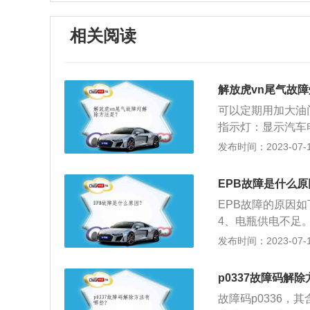
相关阅读
解放虎vn尾气故
可以定期用加大油
指示灯：显示汽车
进行自检时该指示
发布时间：2023-07-17
警灯亮起一般是因
汽车的机油压力状
EPB故障是什么原
发动机损坏；3、
EPB故障的原因
的指示灯，需要立
4、电瓶供电不足
高，待冷却至发动
踩住脚刹车,向下
发布时间：2023-07-17
置。2、使用驻车
斜坡路面停车时由
p0337故障码解
刹。常见的手刹一
故障码p0336，
动挡车型在驾驶员