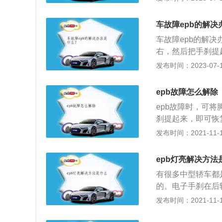
机发生故障后向驾
指示灯电路有故障
车故障epb的解决
闪亮频率进行显示
车故障epb的解
缸体过热；2、三
右，然后把手刹提起来即
电子驻车制动系统
发布时间：2023-07-17
障。由于电子手刹
传感器、电机等多
epb故障怎么解除
以还是建议车主交
epb故障时，可
头。
刹提起来，即可恢
lectricalP
发布时间：2021-11-10
杆和轮胎钢索，能
手刹按钮比传统的
epb灯亮解决方法
统的拉杆手刹变成
有很多中型轿车都
大多数汽车中，这
的。电子手刹在后
节，从而与纵向倾
电机可以夹紧刹车
发布时间：2021-11-10
动释放锁住刹车。
的汽车还会配备au
机出现了故障，可