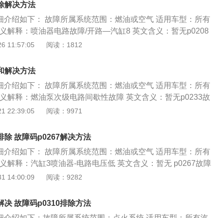
排除解决方法
己用车。电子手刹一般情况下是不会出现什么故障的。传统的
详细介绍如下： 故障所属系统范围：燃油或空气 适用车型：所有
附近有一个手刹拉杆，这个手刹拉杆后面有手刹拉线，这个手
义解释：喷油器电路故障/开路—汽缸8 英文含义：暂无p0208
手刹系统连接的。机械手刹使用起来是不如电子手刹方便的，
1.元件在车上的位置及作用： a).喷油器一般装在进气歧管上的
 11:57:05
阅读：1812
车都不会再配备机械手刹了。机械手刹的手刹拉线长时间使用
气缸燃烧室上。 b).喷油器的作用是将燃油雾化，使其适应燃烧
这样车友们就需要定期去紧一下手刹拉线了。
类型及结构原理和影响： a).喷油器是一个2线的常闭阀，每个
除和解决方法
脚。一个针脚接主继电器输出针脚，另一个接ecu的控制信
详细介绍如下： 故障所属系统范围：燃油或空气 适用车型：所有
原理是当电磁线圈通电时，产生吸力，针阀被吸起，打开喷孔，燃油
义解释：燃油泵次级电路间歇性故障 英文含义：暂无p0233故
与喷孔之间的环形间隙高速喷出，形成雾状。电子控制单元通
燃油泵安装位置及作用： a).燃油泵安装在燃油箱内。 b).作用
 22:39:05
阅读：9971
时间间隔（也叫脉冲宽度）来控制喷油量。 c).喷油器是燃油喷
.燃油泵的类型及结构原理和影响： a).对发动机供油及动率有
执行元件。 故障原因和影响：1.故障码解释 喷油器的作用是将
因和影响：1.故障码解释 燃油泵的作用是把燃油从燃油箱中吸
应燃烧的要求工作原理是当电磁线圈通电时，产生吸力，针阀
排除 故障码p0267解决方法
供油管中，和燃油压力调节器配合建立一定的燃油压力。如果
，燃油经针阀头部的轴针与喷孔之间的环形间隙高速喷出，形
详细介绍如下： 故障所属系统范围：燃油或空气 适用车型：所有
cu）检测到燃油泵控制电路电压不稳定，该故障码会出现。 建
单元通过控制喷油器打开时间间隔（也叫脉冲宽度）来控制喷
义解释：汽缸3喷油器-电路电压低 英文含义：暂无 p0267故障
故障原因 a).油箱内部是否杂质过多导致燃油泵滤网堵塞 b).燃
制单元（ecu）检测到喷油器控制电路出错，该故障码会出
元件在车上的位置及作用： a).喷油器一般装在进气歧管上的靠近
 14:00:09
阅读：9282
c).燃油泵及其线路是否有故障 d).燃油泵继电器及其线路是否
：1.故障原因 a).检查燃油品质是否良好 b).燃油滤清器是否
燃烧室上。 b).喷油器的作用是将燃油雾化，使其适应燃烧的要
是否有故障2.处理方法 a).检查油箱内部是否杂质过多导致燃油泵滤
管道是否有泄漏等故障 d).燃油压力调节器是否有故障 e).燃油泵
及结构原理和影响： a).喷油器是一个2线的常闭阀，每个喷油
换滤网并清洗油路。故障未解决或有其他故障请找专业技
解决 故障码p0310排除方法
f).喷油器及其线路是否有故障 g).ecu是否有故障2.处理方
个针脚接主继电器输出针脚，另一个接ecu的控制信号。 b).
注意到正规加油站加油，按期清理或更换燃油滤网和燃油滤清器。
油品质是否良好，如有，更换并清洗油路。故障未解决或有其他故障
详细介绍如下：故障所属系统范围：点火系统 适用车型：所有汽