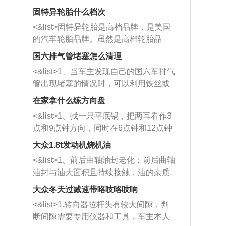
固特异轮胎什么档次
<&list>固特异轮胎是高档品牌，是美国
的汽车轮胎品牌。虽然是高档轮胎品
牌，但是中高低端的轮胎都有生产，这
国六排气管堵塞怎么清理
也是为了更好的开拓市场。
<&list>1、当车主发现自己的国六车排气
管出现堵塞的情况时，可以利用铁丝或
者是细棍，直接将杂物给取出来，如果
在家拿什么练方向盘
堵塞情况比较严重，也可以采取应急措
<&list>1、找一只平底锅，把两耳看作3
施。 <&list>2、直接利用木棍将所有的
点和9点钟方向，同时在6点钟和12点钟
杂物推到排气管里面的位置处，然后将
方向做一个标记。 <&list>2、双手握住
三元催化器拆解开，就可以将堵塞的东
大众1.8t发动机烧机油
平底锅两耳，然后往左打半圈、一圈、
西取出来。但如果是因为积碳过多引起
<&list>1、前后曲轴油封老化：前后曲轴
一圈半的练习，往右同样也要打相同的
的堵塞，就需要将三元催化器泡在草酸
油封与油大面积且持续接触，油的杂质
圈数。 <&list>3、最后强调要反复练
中进行清洗。 <&list>3、也可以利用清
和发动机内持续温度变化使其密封效果
习，这样就可以形成肌肉记忆，在真实
大众冬天过减速带咯吱咯吱响
洗剂对堵塞的情况得到解决，将清洗剂
逐渐减弱，导致渗油或漏油。<&list>2、
驾驶车辆时，不需要记忆也能打好方
放在燃油箱中，与燃油混合后，车辆启
<&list>1.转向器拉杆头有较大间隙，判
活塞间隙过大：积碳会使活塞环与缸体
向。
动时，就可以和汽油一起进入到燃烧
断间隙需要专用仪器和工具，车主本人
的间隙扩大，导致机油流入燃烧室中，