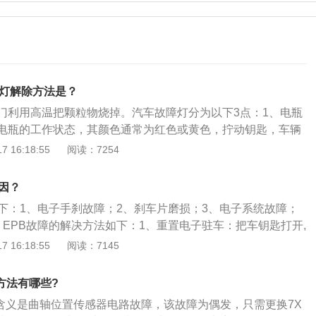
障灯解除方法是？
门利用高温把颗粒物烧掉。汽车故障灯分为以下3点：1、电瓶
电瓶的工作状态，其颜色通常为红色或黄色，拧动钥匙，车辆
灯会亮起，启动汽车后指示灯自动熄灭；2、机油灯：机油报
 16:18:55
阅读：7254
为机油压力过低造成或是机油泵损坏，压力传感器会随时监测
态。机油压力过低会使得润滑出现问题，甚至是干摩擦，导致
因？
水温报警指示灯：显示发动机冷却液温度过高或者缺少冷却液
如下：1、电子手刹故障；2、刹车片磨损；3、电子系统故障；
即靠边停车并关闭发动机，检查是否缺少冷却液或是水温过
。EPB故障的解决方法如下：1、重置电子驻车：把车钥匙打开,
机正常工作温度时再补充冷却液或者继续行驶。
摁住电子手刹5秒随后再向上拉住电子手刹5秒,完成电子手刹重
 16:18:55
阅读：7145
制动器：驻车制动器可在车辆停稳后用于稳定车辆,避免车辆在
于溜车造成事故，通常是指机动车辆安装的手动刹车,简称手
除方法有哪些?
般置于驾驶员右手下垂位置,便于使用。3、使用脚刹：部分自
其含义是曲轴位置传感器电路故障，该故障为偶发，只需更换7X
左脚外侧设计了功能与手刹相同的脚刹,可帮助驾驶员快速应对