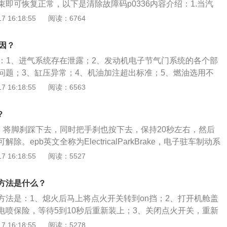
即可恢复正常，以下是清除故障码p0336内容介绍：1.当汽
需求。
需清除故障码，清除故障代码时，务必严格按照特定车型所指
 16:18:55
阅读：6764
式进行。2.不可随意使用拆电池负极搭电线清除故障码，一不
不正常状况：一是导致部分车型的调节中心失去正常的记录，
因？
基本都是具有自动记忆功能，假如拆卸蓄电池负极搭铁线后，
是：1、进气系统存在泄露；2、发动机电子节气门系统的各个部
存储器中发动机运转有用数据。3.其次，以上办法可能会引起
问题；3、缸压异常；4、机油加注超出标准；5、燃油选用不
，如音响锁止是常见例子。
积碳多；7、ECU故障。EPB故障的解决方法是：1、维修进
 16:18:55
阅读：6563
达标的燃油；3、清洗节气门体；4、重新刷写ECU相关数据；
动机电子节气门系统的各部件和线路；6、调整缸压到正常范
？
法：将脚刹踩下去，同时把手刹也按下去，保持20秒左右，然后
。epb英文全称为ElectricalParkBrake，电子驻车制动系
电子手刹。epb通过内置在其电脑中的纵向加速度传感器来测
 16:18:55
阅读：5527
算出车辆在斜坡上由于重力而产生的下滑力，电脑通过电机对
平衡下滑力，使车辆能够停在斜坡上。
方法是什么？
方法是：1、熄火后马上将点火开关转到on挡；2、打开机舱盖
电喷保险，等待5到10秒后重新装上；3、关闭点火开关，重新
启动汽车，故障灯即可解除。发动机故障灯的功能是：1、发动
 16:18:55
阅读：5278