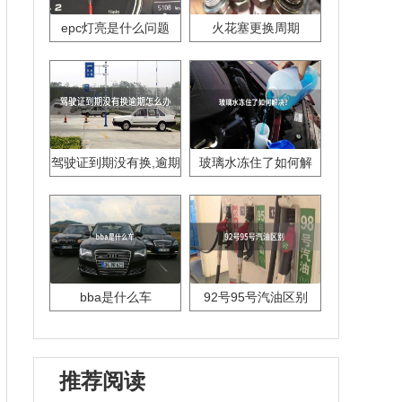
epc灯亮是什么问题
火花塞更换周期
驾驶证到期没有换,逾期
玻璃水冻住了如何解
怎么办??
决？
bba是什么车
92号95号汽油区别
推荐阅读