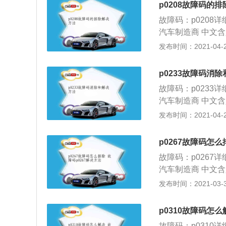
p0208故障码的
修，否则会影响自
故障码：p0208
机械手刹在换挡杆
汽车制造商 中文含
刹拉线是与后轮的
故障码相关知识： 
发布时间：2021-04-26
所以有很多中型轿
靠近进气门端或者
会出现松动现象，
的要求。2.元件的
p0233故障码消
喷油器共有两个针
故障码：p0233
号。 b).工作
汽车制造商 中文含
经针阀头部的轴针
障码相关知识： 1.
发布时间：2021-04-21
过控制喷油器打开
是给发动机供油。2
射控制系统的重要
一定影响 故障原
燃油雾化，使其适
p0267故障码怎么
出、加压后输送到
被吸起，打开喷孔
故障码：p0267
电子控制单元（e
成雾状。电子控制
汽车制造商 中文含
议及解决方法：1.
油量。如果电子控
码相关知识： 1.
发布时间：2021-03-31
油滤清器是否堵塞 
现。 建议及解决方法
进气门端或者气缸
有故障 e).ecu
堵塞 c).检查燃油
求。2.元件的类型
网堵塞，如有，更
p0310故障码怎么
及其线路是否有故障 
器共有两个针脚。一
师。 b).平时
法 a).检查燃
故障码：p0310