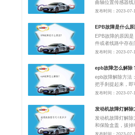
曲轴位置传感器线束
EPB故障下的制动
车排除故障后，还
发布时间：2023-07-17
定故障码的清除方
小心很可能会两种
EPB故障是什么原
大多车型汽车电脑
EPB故障的原因
就会清除掉存储在
件或者线路中存在
部分正常功能丢失
达标；6、节气门体
发布时间：2023-07-17
气系统；2、选用
5、维修或更换发
epb故障怎么解除
围。
epb故障解除方
把手刹提起来，即可解除
统，也就是常说的
发布时间：2023-07-17
算坡度，从而可以
后轮施加制动力来
发动机故障灯解除
发动机故障灯解除
和保险盒盖，拔掉
打到on挡，随后
发布时间：2023-07-17