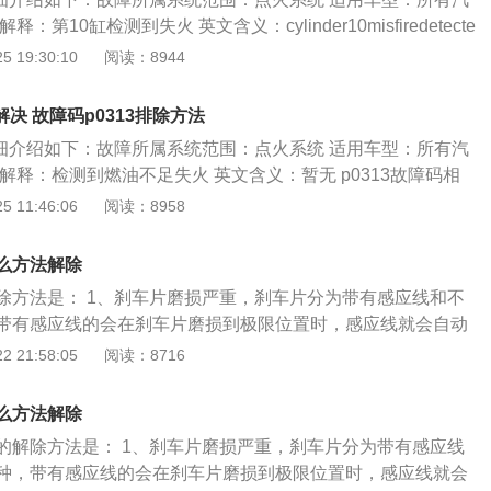
线圈通电时，产生吸力，针阀被吸起，打开喷孔，燃油经针阀
b).平时务必到正规油站加油，注意按期更换燃油滤清器、清洗喷
：第10缸检测到失火 英文含义：cylinder10misfiredetecte
之间的环形间隙高速喷出，形成雾状。电子控制单元通过控制
入高品质燃油系统清洁剂。
码相关知识： 气缸失火是指发动机工作过程中由于各种原因造成的
 19:30:10
阅读：8944
隔（也叫脉冲宽度）来控制喷油量。 c).喷油器是燃油喷射控制
能正常燃烧的现象。如果电子控制单元(ecu)检测到可能会对催
件。 故障原因和影响：1.故障码解释 喷油器的作用是将燃油雾
的失火，故障指示灯会闪烁，此时应立即关闭发动机。该故障
的要求工作原理是当电磁线圈通电时，产生吸力，针阀被吸
解决 故障码p0313排除方法
(ecu)检测到该气缸10失火。故障原因包括点火系统故障，燃
油经针阀头部的轴针与喷孔之间的环形间隙高速喷出，形成雾
详细介绍如下：故障所属系统范围：点火系统 适用车型：所有汽
管或egr，pcv的空气泄漏，机械性气缸故障等。 故障原因和
通过控制喷油器打开时间间隔（也叫脉冲宽度）来控制喷油
解释：检测到燃油不足失火 英文含义：暂无 p0313故障码相
及解决方法：暂无
制电路电压低于校准的最低值，该故障码会出现。 建议及解决
系统在车上的位置及作用：a).作用是适当的时机火花塞能产生足
 11:46:06
阅读：8958
a).检查燃油品质是否良好 b).燃油滤清器是否堵塞 c).检查燃油
气的火花，让引擎得到最佳的燃烧效率。2.点火系统的类型及
障 d).燃油压力调节器是否有故障 e).燃油泵及其线路是否有
a).点火系统对车辆燃烧机功率有一定影响 故障原因和影响：暂
么方法解除
其线路是否有故障 g).ecu是否有故障2.处理方法 a).检查燃油品质
法：暂无
更换并清洗油路。故障未解决或有其他故障请找专业技师。 b).
除方法是： 1、刹车片磨损严重，刹车片分为带有感应线和不
站加油，注意按期更换燃油滤清器、清洗喷油器，需要时可加
带有感应线的会在刹车片磨损到极限位置时，感应线就会自动
清洁剂。
会亮起故障灯。需要更换刹车片； 2、刹车油液位过低，制动
 21:58:05
阅读：8716
有制动力明显不足，严重甚至会出现失去制动力的状况。这种
。只要及时补充制动液即可； 3、刹车系统漏油、假报警。直
么方法解除
术性能，导致润滑油、燃油的浪费，消耗动力，影响车容整
的解除方法是： 1、刹车片磨损严重，刹车片分为带有感应线
。会使故障灯亮起，需要更换衬垫或者油封加以解决。
种，带有感应线的会在刹车片磨损到极限位置时，感应线就会