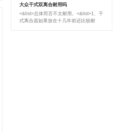
室，最后形成废气排出，就可以让三元
无法制作，需要将车辆送到修理厂或4s
造成烧机油。<&list>3、机油粘度。使用
大众干式双离合耐用吗
催化器得到清洗，排气管堵塞的情况就
店；<&list>2.车辆半轴套管防尘罩破
机油粘度过小的话，同样会有烧机油现
<&list>总体而言不太耐用。<&list>1、干
能够得到解决。
裂，破裂后会出现漏油现象，使半轴磨
象，机油粘度过小具有很好的流动性，
式离合器如果放在十几年前还比较耐
损严重，磨损的半轴容易损坏，产生异
容易窜入到气缸内，参与燃烧。<&list>
用，但是由于现在的汽车发动机动力输
响；<&list>3.稳定器的转向胶套和球头
4、机油量。机油量过多，机油压力过
出越来越高，使得干式离合器散热不足
老化，一般是使用时间过长造成的。解
大，会将部分机油压入气缸内，也会出
的缺陷也逐渐暴露出来。<&list>2、由于
决方法是更换新的质量好的转向橡胶套
现烧机油。<&list>5、机油滤清器堵塞：
干式双离合的工作环境暴露在空气中，
和球头。
会导致进气不畅，使进气压力下降，形
而离合器的散热也是通离合器罩上面的
成负压，使机油在负压的情况下吸入燃
几个小孔来进行散热。但是在行驶过程
烧室引起烧机油。<&list>6、正时齿轮或
中变速箱需要换挡，就不得不使得离合
链条磨损：正时齿轮或链条的磨损会引
器频繁工作。<&list>3、长时间的低速行
起气阀和曲轴的正时不同步。由于轮齿
驶以及过于频繁的启停，导致离合器的
或链条磨损产生的过量侧隙，使得发动
温度不断升高，而低速行驶时空气流动
机的调节无法实现：前一圈的正时和下
效率不高，无法将离合器中的热量有效
一圈可能就不一样。当气阀和活塞的运
的带走，导致离合器内部的温度不断升
动不同步时，会造成过大的机油消耗。
高，加速离合器的磨损。
解决方法：更换正时齿轮或链条。<&list
>7、内垫圈、进风口破裂：新的发动机
设计中，经常采用各种由金属和其他材