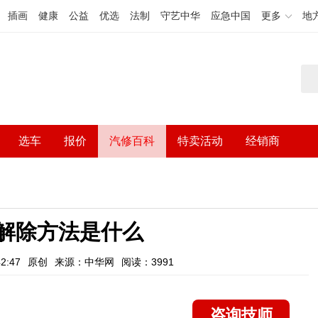
插画
健康
公益
优选
法制
守艺中华
应急中国
更多
地
选车
报价
汽修百科
特卖活动
经销商
障解除方法是什么
2:47
原创
来源：中华网
阅读：3991
咨询技师