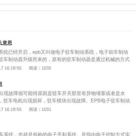
么意思
系统已经开启，epb又叫做电子驻车制动系统，电子助车制动
驻车制动器升级而来的，原有的驻车制动器是通过机械的方式
车制动器是通过电子的形式使用，使用非常的方便。机动车辆
 16:18:55
阅读：1035
自动刹车的一种启动功能，相当于不需要使用手刹。使用电子
手刹或者电子手刹的操作。相对来说，对机动车驾驶人是简化
思
是自动挡车型，也不需要频繁的切换档位了。自动施加epb的
动出现故障很可能得原因是驻车开关那里有异物堵塞或者是水
pb对于一些车主来说是有影响的。自动施加epb功能是系统默认
，驻车电机出现损坏，驻车模块出现故障。EPB电子驻车制动
动开启电子驻车系统，也就是会自动拉手刹，并且要换出p挡才
块、EPB开关、制动开关、EPB制动电机、伺服机构、离合器
 16:18:55
阅读：1031
主有时候不小心换到p挡的时候，就会出现车辆自动拉手刹，
和发动机模块组成。如果有一个部件出现问题，就会导致EPB
，如果是在高速上，就有可能出现意外。
故障，造成仪表盘上的EPB故障灯亮起。电子手刹的工作原
子线路来控制停车制动，作用跟机械拉杆手刹一样，在启动的时
驻车系统，也就是俗称的电子手刹系统。是指由电子控制方式实