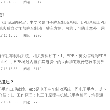
原理和作用如下：电子手刹原理：电子手刹是由电子控制方式
 16:18:55
阅读：9317
自动启动，驱动压紧螺母来补偿温度下降产生的间答隙，保证
术。电子手刹的工作原理与机械式手刹相同，均是通过刹车盘
擦力来达到控制停车制动，只不过控制方式从之前的机械式手
思?
按钮。电子手刹作用：从电子手刹基本的驻车功能延伸到自动
calParkBrake的缩写，中文名是电子驻车制动系统。EPB系统:EPB
OLD，AUTOHOLD自动驻车功能技术的运用，使得驾驶者在车
熄火后自动施加驻车制动，驻车方便、可靠，可防止意外，用
时间刹车，启动自动电子驻车制动的情况下，能够避免车辆不
技术来代替传统的机械式手刹，避免驻车忘记拉手刹，启动忘
 16:18:55
阅读：9270
的说就是车辆不会溜车。
全事故。功能:通过按钮实现传统手刹的静态驻车和静态释放功
踩踏板刹车，通过EPB按钮，一样也可以实现制动功能。当汽
自动启用驻车制动，发动机不打火驻车不能解除。
电子驻车制动系统。相关资料如下：1、EPB：英文缩写为EPB
lParkBrake），EPB通过内置在其电脑中的纵向加速度传感器来测算
出车辆在斜坡上由于重力而产生的下滑力，电脑通过电机对后
 16:18:55
阅读：8112
衡下滑力，使车辆能停在斜坡上。2、扩展资料：电子驻车制
手刹、脚刹、电子手刹。
么意思？
电子手刹出现故障。epb是电子驻车制动系统，即电子手刹。以下
介绍：1、工作原理：其工作原理与机械式手刹相同，均是通
产生的摩擦力来达到控制停车制动，控制方式从之前的机械式
 16:18:55
阅读：7798
按钮。2、电子驻车制动系统：电子驻车制动系统是指将行车