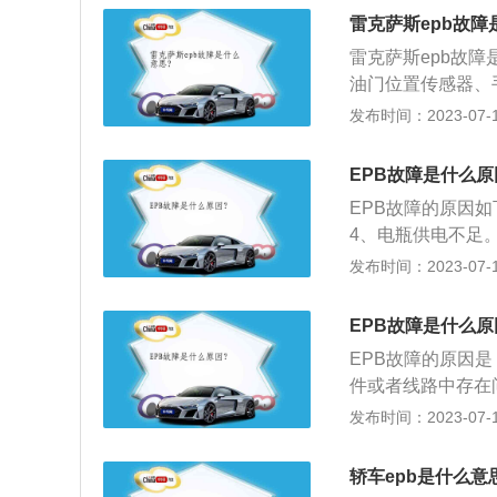
过程中的临时性制
雷克萨斯epb故障
式实现停车制动的
雷克萨斯epb故
油门位置传感器、
进行检修处理。以下
发布时间：2023-07-17
系统：搭载2.0L
寸：长宽高分别为49
EPB故障是什么原
面：驱动方式是前
EPB故障的原因
悬架。
4、电瓶供电不足
踩住脚刹车,向下
发布时间：2023-07-17
置。2、使用驻车
斜坡路面停车时由
EPB故障是什么原
刹。常见的手刹一
EPB故障的原因
动挡车型在驾驶员
件或者线路中存在
EPB故障下的制动
达标；6、节气门体
发布时间：2023-07-17
气系统；2、选用
5、维修或更换发
轿车epb是什么意
围。