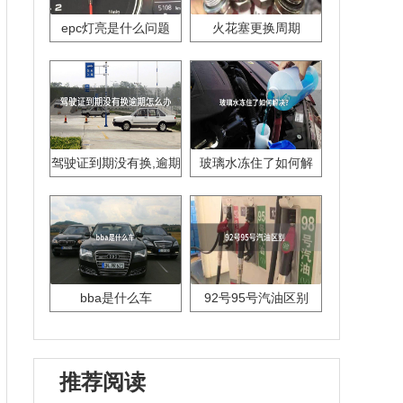
epc灯亮是什么问题
火花塞更换周期
驾驶证到期没有换,逾期
玻璃水冻住了如何解
怎么办??
决？
bba是什么车
92号95号汽油区别
推荐阅读