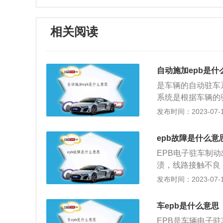
相关阅读
自动施加epb是什
是车辆的自动驻车
系统是根据车辆的
来使用，而电子驻
发布时间：2023-07-17
的自动驻车系统是
注册系统是避免了
epb故障是什么意
了操作程序，即便
EPB电子驻车制
影响：自动施加e
渍，线路接触不良
挂p档之后就会自
系统是由EBCM模
发布时间：2023-07-17
能够解除手刹。车
开关、行程传感器
影响到车辆的行驶
电子驻车制动出现
车epb是什么意思
理：EPB通过电
EPB是车辆电子