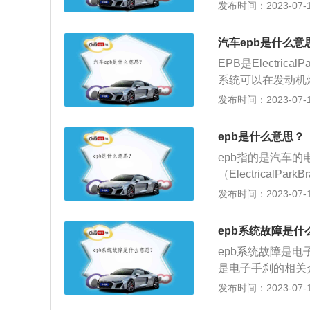
技术。电子手刹的
发布时间：2023-07-17
间隙，此时电机会
实现停车制动的技
可靠的驻车效果。
与刹车片产生的摩
汽车epb是什么意
刹拉杆变成了电子
EPB是Electri
驻车功能AUTOH
系统可以在发动机
辆停下时不需要长
更先进的电子控制
发布时间：2023-07-17
必要的滑行，简单
记松开手刹的不安
能，行车时，若不
epb是什么意思？
车拔钥匙熄火时，
epb指的是汽车的
（Electrica
坡度，从而可以算
发布时间：2023-07-17
轮施加制动力来平
动分为传统机械式
epb系统故障是什
epb系统故障是
是电子手刹的相关
过刹车盘与刹车片
发布时间：2023-07-17
手刹拉杆变成电子