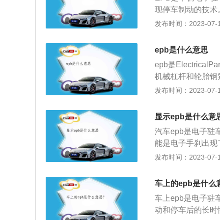
候不用手动关闭电
现停车制动的技术
过程中如果需要紧
电子线路控制停车
发布时间：2023-07-17
力保证行驶的安全
刹，踩油门起步时电子
法很简单，只需要
rake)是指将
作用，再把手刹拿
epb是什么意思
且由电子控制方式
多种可能造成的，
epb是Electri
杆和轮胎钢索，能
人员使用诊断仪找
机械杠杆和轮胎钢
手刹按钮，比传统
的出现特别是AU
按钮比传统的拉杆
发布时间：2023-07-17
传统的拉杆手刹变
绝了由于力量不够
拉杆手刹变成了一
在大多数汽车中，
了主动的安全性能
刹也按下去，保持
调节，从而与纵向
显示epb是什么意
零件电子化带来的
驻车制动系统，也
自动释放锁住刹车
汽车epb是电子驻
大多数汽车中，这
驻车制动(手阀)
能是电子手刹出现
节，从而与纵向倾
制动器上从而实施
传感器、手刹开关
发布时间：2023-07-17
动释放锁住刹车。
磁阀，并结合其它
可能造成epb灯
长时性制动功能整
车辆在坡面上倒滑
够快速准确的找出
可以保证车辆在角
车上的epb是什么
地，汽车也能安全
动，和停车后的长
如果车辆经过强制
片防盗功能。
车上epb是电子
的回技术。该系统
电机会自动启动，
动和停车后的长时
热补偿，即如果车
果。