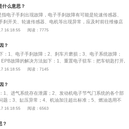
动和停车后的长时性制动功能整合在一起，并且由电子控制方
是什么意思？
技术。
障是指电子手刹出现故障，电子手刹故障有可能是轮速传感器、
手刹开关、轮速传感器、电机等出现异常，应及时前往维修店
是关于2021款200卓越版雷克萨斯ES的相关介绍：1、动力
 16:18:55
阅读：7775
自然吸气4缸M20A-FKS发动机，配备无级变速箱。2、车身尺
75mm、1866mm、1447mm。轴距是2870mm。3、底盘方
因？
置前驱，前悬架是麦弗逊式独立悬架，后悬架是多连杆式独立
如下：1、电子手刹故障；2、刹车片磨损；3、电子系统故障；
。EPB故障的解决方法如下：1、重置电子驻车：把车钥匙打开,
摁住电子手刹5秒随后再向上拉住电子手刹5秒,完成电子手刹重
 16:18:55
阅读：7145
制动器：驻车制动器可在车辆停稳后用于稳定车辆,避免车辆在
于溜车造成事故，通常是指机动车辆安装的手动刹车,简称手
因？
般置于驾驶员右手下垂位置,便于使用。3、使用脚刹：部分自
是：1、进气系统存在泄露；2、发动机电子节气门系统的各个部
左脚外侧设计了功能与手刹相同的脚刹,可帮助驾驶员快速应对
问题；3、缸压异常；4、机油加注超出标准；5、燃油选用不
需求。
积碳多；7、ECU故障。EPB故障的解决方法是：1、维修进
 16:18:55
阅读：6563
达标的燃油；3、清洗节气门体；4、重新刷写ECU相关数据；
动机电子节气门系统的各部件和线路；6、调整缸压到正常范
思？