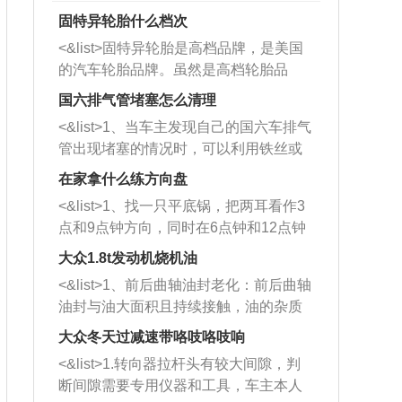
固特异轮胎什么档次
<&list>固特异轮胎是高档品牌，是美国
的汽车轮胎品牌。虽然是高档轮胎品
牌，但是中高低端的轮胎都有生产，这
国六排气管堵塞怎么清理
也是为了更好的开拓市场。
<&list>1、当车主发现自己的国六车排气
管出现堵塞的情况时，可以利用铁丝或
者是细棍，直接将杂物给取出来，如果
在家拿什么练方向盘
堵塞情况比较严重，也可以采取应急措
<&list>1、找一只平底锅，把两耳看作3
施。 <&list>2、直接利用木棍将所有的
点和9点钟方向，同时在6点钟和12点钟
杂物推到排气管里面的位置处，然后将
方向做一个标记。 <&list>2、双手握住
三元催化器拆解开，就可以将堵塞的东
大众1.8t发动机烧机油
平底锅两耳，然后往左打半圈、一圈、
西取出来。但如果是因为积碳过多引起
<&list>1、前后曲轴油封老化：前后曲轴
一圈半的练习，往右同样也要打相同的
的堵塞，就需要将三元催化器泡在草酸
油封与油大面积且持续接触，油的杂质
圈数。 <&list>3、最后强调要反复练
中进行清洗。 <&list>3、也可以利用清
和发动机内持续温度变化使其密封效果
习，这样就可以形成肌肉记忆，在真实
大众冬天过减速带咯吱咯吱响
洗剂对堵塞的情况得到解决，将清洗剂
逐渐减弱，导致渗油或漏油。<&list>2、
驾驶车辆时，不需要记忆也能打好方
放在燃油箱中，与燃油混合后，车辆启
<&list>1.转向器拉杆头有较大间隙，判
活塞间隙过大：积碳会使活塞环与缸体
向。
动时，就可以和汽油一起进入到燃烧
断间隙需要专用仪器和工具，车主本人
的间隙扩大，导致机油流入燃烧室中，