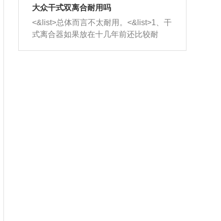
室，最后形成废气排出，就可以让三元
无法制作，需要将车辆送到修理厂或4s
造成烧机油。<&list>3、机油粘度。使用
大众干式双离合耐用吗
催化器得到清洗，排气管堵塞的情况就
店；<&list>2.车辆半轴套管防尘罩破
机油粘度过小的话，同样会有烧机油现
<&list>总体而言不太耐用。<&list>1、干
能够得到解决。
裂，破裂后会出现漏油现象，使半轴磨
象，机油粘度过小具有很好的流动性，
式离合器如果放在十几年前还比较耐
损严重，磨损的半轴容易损坏，产生异
容易窜入到气缸内，参与燃烧。<&list>
用，但是由于现在的汽车发动机动力输
响；<&list>3.稳定器的转向胶套和球头
4、机油量。机油量过多，机油压力过
出越来越高，使得干式离合器散热不足
老化，一般是使用时间过长造成的。解
大，会将部分机油压入气缸内，也会出
的缺陷也逐渐暴露出来。<&list>2、由于
决方法是更换新的质量好的转向橡胶套
现烧机油。<&list>5、机油滤清器堵塞：
干式双离合的工作环境暴露在空气中，
和球头。
会导致进气不畅，使进气压力下降，形
而离合器的散热也是通离合器罩上面的
成负压，使机油在负压的情况下吸入燃
几个小孔来进行散热。但是在行驶过程
烧室引起烧机油。<&list>6、正时齿轮或
中变速箱需要换挡，就不得不使得离合
链条磨损：正时齿轮或链条的磨损会引
器频繁工作。<&list>3、长时间的低速行
起气阀和曲轴的正时不同步。由于轮齿
驶以及过于频繁的启停，导致离合器的
或链条磨损产生的过量侧隙，使得发动
温度不断升高，而低速行驶时空气流动
机的调节无法实现：前一圈的正时和下
效率不高，无法将离合器中的热量有效
一圈可能就不一样。当气阀和活塞的运
的带走，导致离合器内部的温度不断升
动不同步时，会造成过大的机油消耗。
高，加速离合器的磨损。
解决方法：更换正时齿轮或链条。<&list
>7、内垫圈、进风口破裂：新的发动机
设计中，经常采用各种由金属和其他材