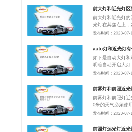
路，但是雾灯只能
下。由于近光灯和
对前车后车司机造
前大灯和近光灯区
驶的操作和交通安
前大灯和近光灯的
近光灯。远光灯不
光灯在其焦点上，
辆行驶的情况下，
远很高的物体。近
发布时间：2023-07-17
故。如果遇到对面
处较大范围内的物
近光灯；如果对方
里时，可使用近光
适当鸣笛。
auto灯和近光灯
过照明条件好的路
如下是自动大灯和
路上，夜间会车应
明暗自动开启大灯
非机动车会车时应
在前大灯安装了感
发布时间：2023-07-17
零、雨、雪、沙尘
一定值时，就会自
距离行驶时应使用
车大灯也称汽车前
没有交通信号灯控
前雾灯和前照近光
主的外在形象，更
前雾灯和前照灯近
0米的天气必须使
天色较暗或黎明曙
发布时间：2023-07-17
雨天气，视线受阴
设备，但亮度不够
前照灯远光灯近光