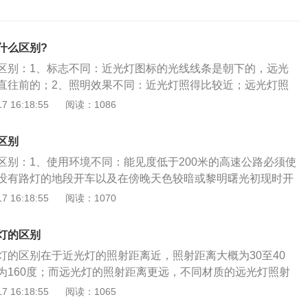
什么区别?
区别：1、标志不同：近光灯图标的光线线条是朝下的，远光
直往前的；2、照明效果不同：近光灯照得比较近；远光灯照
用方式不同：近光灯一般在有路灯照明的公路上使用，远光灯
 16:18:55
阅读：1086
公路上使用，也经常用于照亮远处公路上方的路牌；4、作用
低距离近，能清晰分辨物体，远光角度高、距离远，可以提高
区别
野。以下是汽车灯的介绍：汽车灯，为保证安全行车而安装在
区别：1、使用环境不同：能见度低于200米的高速公路必须使
。分照明灯和信号灯两类。1905至1912年，为解决前方道路
没有路灯的地段开车以及在傍晚天色较暗或黎明曙光初现时开
式乙炔前照灯，并配备1只煤油灯为后牌照灯。1945至1947
光灯；2、作用不同：雾灯是减少低能见度气象条件下发生交
 16:18:55
阅读：1070
配备的各种外部灯具已最后定型。合格的汽车灯应符合相应的
。近光灯则是为了近距离照明；3、特点不同：防雾灯的发光
环境试验规范。
防雾灯亮度高、穿透性强，不会因雾气而产生漫反射。近光灯
灯的区别
60°），照射距离短，聚光度也无法调节，有非常明显的光束明
灯的区别在于近光灯的照射距离近，照射距离大概为30至40
射角度不同：前雾灯的照射角度比近光灯的照射角度更大，使
为160度；而远光灯的照射距离更远，不同材质的远光灯照射
尤其是在大雾天气下，能使前后车更快注意到；5、穿透性不
光灯的光线更为集中。汽车远光灯和近光灯的图标不同，主要
 16:18:55
阅读：1065
很强，在大雾的天气里，能够穿透浓雾，让人看清楚前方道
标的线标为与水平线平行的线条，近光灯图标的线条为斜向