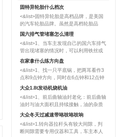
固特异轮胎什么档次
<&list>固特异轮胎是高档品牌，是美国
的汽车轮胎品牌。虽然是高档轮胎品
牌，但是中高低端的轮胎都有生产，这
国六排气管堵塞怎么清理
也是为了更好的开拓市场。
<&list>1、当车主发现自己的国六车排气
管出现堵塞的情况时，可以利用铁丝或
者是细棍，直接将杂物给取出来，如果
在家拿什么练方向盘
堵塞情况比较严重，也可以采取应急措
<&list>1、找一只平底锅，把两耳看作3
施。 <&list>2、直接利用木棍将所有的
点和9点钟方向，同时在6点钟和12点钟
杂物推到排气管里面的位置处，然后将
方向做一个标记。 <&list>2、双手握住
三元催化器拆解开，就可以将堵塞的东
大众1.8t发动机烧机油
平底锅两耳，然后往左打半圈、一圈、
西取出来。但如果是因为积碳过多引起
<&list>1、前后曲轴油封老化：前后曲轴
一圈半的练习，往右同样也要打相同的
的堵塞，就需要将三元催化器泡在草酸
油封与油大面积且持续接触，油的杂质
圈数。 <&list>3、最后强调要反复练
中进行清洗。 <&list>3、也可以利用清
和发动机内持续温度变化使其密封效果
习，这样就可以形成肌肉记忆，在真实
大众冬天过减速带咯吱咯吱响
洗剂对堵塞的情况得到解决，将清洗剂
逐渐减弱，导致渗油或漏油。<&list>2、
驾驶车辆时，不需要记忆也能打好方
放在燃油箱中，与燃油混合后，车辆启
<&list>1.转向器拉杆头有较大间隙，判
活塞间隙过大：积碳会使活塞环与缸体
向。
动时，就可以和汽油一起进入到燃烧
断间隙需要专用仪器和工具，车主本人
的间隙扩大，导致机油流入燃烧室中，