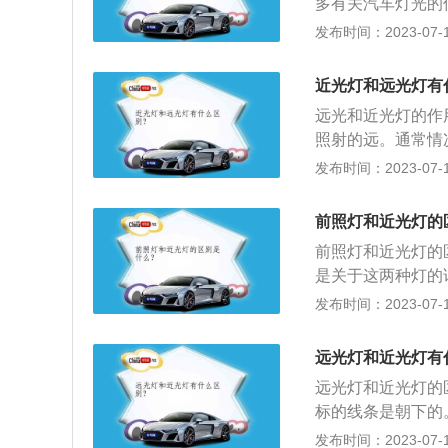
多有关汽车灯光的
线较为集中，亮度
发布时间：2023-07-17
发出的光呈现发散
照明条件的道路行
近光灯和远光灯有
每小时30公里时
远光和近光灯的作
灯。4、在没有中
照射的远。通常情况
方向来车150米
光灯则光线较为集
发布时间：2023-07-17
灯；机动车在夜间
大灯材质不同会有
低能见度情况下行
有路灯的地段开车
灯；机动车在夜间
前照灯和近光灯的
灯。当然还有一些
路口时，应当交替
前照灯和近光灯的
远光灯不能随意用
是关于这两种灯的
情况下，才能使用
头部两侧，用于夜
发布时间：2023-07-17
是照射范围大和照
（散光镜）三部分
远光灯和近光灯有
有：在没有中心隔
远光灯和近光灯的
相对方向来车15
标的线条是朝下的
有雾、雨、雪、沙
左转向灯，变换使
发布时间：2023-07-17