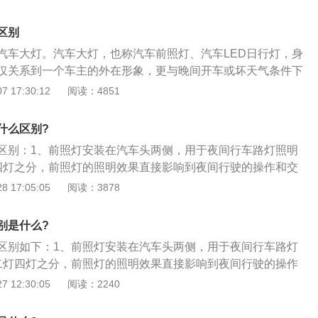
标识牌时，可以使用远光灯，但应当迅速恢复到近光灯；3、
路灯、照明不良或者遇有雾、雨、雪、沙尘、冰雹等低能见度
区别
当开启前照灯、示廓灯和后位灯，但同方向行驶的后车与前车
汽车大灯。汽车大灯，也称汽车前照灯、汽车LED日行灯，身
得使用远光灯。
仅关系到一个车主的外在形象，更与晚间开车或坏天气条件下
系。车灯的使用及保养，是不能忽略的。在其中包括远光灯和
 17:30:12
阅读：4851
前大灯的界定，汽车前大灯就是指装于汽车头顶部两边，用以
明灯具装置。从这句话中，我们就可以获知，近光灯归属于汽
什么区别?
内，但肯定不是汽车前大灯就单单是近光灯。依据界定而言，
区别：1、前照灯安装在汽车头两侧，用于夜间行车路灯照明
归属于汽车前大灯。汽车前大灯有两灯制和四灯制之分，怎么
四灯之分，前照灯的照明效果直接影响到夜间行驶的操作和交
灯？其实不是很难，两灯制便是远近光集成在一个灯泡上，随
为近距离照明，设计要求照射范围大（160°），照射距离短，
 17:05:05
阅读：3878
制便是远近光分开的，一面两个，随后便是四灯。汽车前大灯
。
果可以直接影响晚间行车驾驶的实际操作和交通安全，因而世
门通常都以法律形式要求了汽车汽车前大灯的照明标准，以保
别是什么?
。依据《机动车运行安全技术条件》要求，汽车汽车前大灯务
区别如下：1、前照灯安装在汽车头两侧，用于夜间行车路灯
离、位置、防炫目装置和发光强度的要求。例如照明灯具距
二灯四灯之分，前照灯的照明效果直接影响到夜间行驶的操作
前大灯使驾驶员可以辨认车前100米之内路面上的一切障碍
近光为近距离照明，设计要求照射范围大（160°），照射距离
 12:30:05
阅读：2240
灯具距离超过100米。这个照明灯具距离是依据汽车的行驶速
调节。
代汽车行驶速度的提高，照明灯具距离的要求会有所增大。位