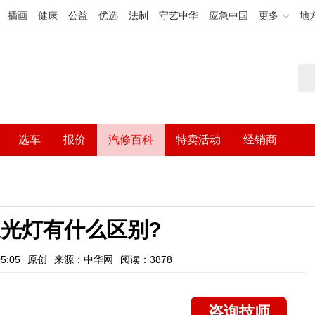
插画
健康
公益
优选
法制
守艺中华
应急中国
更多
地
选车
报价
汽修百科
特卖活动
经销商
光灯有什么区别?
5:05
原创
来源：中华网
阅读：3878
咨询技师