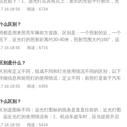
信息如下：1、远光灯在其焦点上，发出的光会平行射出，光
较大，可以照到很远很高的物体。2、近光灯在其焦点以外，
 16:18:55
阅读：6724
状态出来，可以照到近处较大范围内的物体。3、夜间在没有
车，当车速低于每小时30公里时，可使用近光灯；当车速高于
什么区别？
，可使用远光灯。夜间车辆通过照明条件好的路段，应使用近光
用都是用来照亮车辆前方道路。区别是：一个照射的近，一个
心隔离设施或者没有中心线的道路上，夜间会车应当在距相对
下，近光灯的照射距离约30-40米，照射范围大约160°，远
以外改用近光灯，在窄路、窄桥与非机动车会车时应当使用近光
中，亮点大，可以照射到更高更远的地方，当然照射距离根据
 16:18:55
阅读：6715
没有路灯、照明不良或者5、遇有雾、雨、雪、沙尘、冰雹等
差异。以下是近光灯和远光灯使用的注意事项：1、在天黑没
驶时，同方向行驶的后车与前车近距离行驶时，应使用近光
以及在傍晚天色较暗或黎明曙光初现时开车时，应该开近光
通过急弯、坡路、拱桥、人行横道或者没有交通信号灯控制的
区别是什么？
路段有照明设备，但亮度不够，这时也应该打开近光灯。2、
使用远近光灯示意。
区别有定义不同，组成不同和灯光使用情况不同的区别，以下
，一定要在路上没有其它照明设备，而且对面没有车辆行驶的
详细信息和前照灯的使用情况：定义不同：前照灯是装于汽车
远光灯，否则会严重干扰对方视线，甚至造成交通事故。
间行车道路的照明装置；近光灯是为了近距离照明，设计要求
 16:18:55
阅读：6355
射距离短。组成不同：前照灯一般由灯泡、反射镜、配光镜
组成；近光灯由汽车车头前两侧的灯组成。近光灯的使用情况
什么区别？
离设施或者没有中心线的道路上用近光灯。夜间会车应当在距
区别是图标不同：远光灯图标的线条是直直往前的；近光灯图
0米以外改用近光灯。机动车在夜间没有路灯、照明不良或者遇
。远近光灯的使用情况有：1、机动车超车时，应当提前开启
尘、冰雹等低能见度情况下行驶时用近光灯。
用远、近光灯或者鸣喇叭，以提醒前车注意避让；2、路况不
 16:18:55
阅读：5416