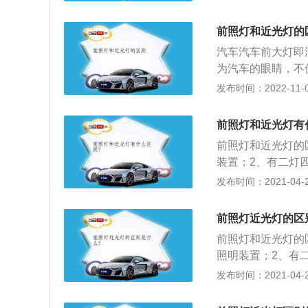
熟，需要看路牌等
机动车在夜间没有
前照灯和近光灯的
情况下行驶时，应
汽车汽车前大灯即
近距离行驶时，不
为汽车的眼睛，不
的安全驾驶紧密联
发布时间：2022-11-07
近光灯。对于汽车
晚间行车路面的照
前照灯和近光灯有
车前大灯的范畴之
前照灯和近光灯的
近光灯、远光灯都
装置；2、有二灯
辨别是两灯还是四
通安全；3、近光
发布时间：2021-04-28
后一面一个；四灯
聚光亮度不能调节
的照明灯具实际效
界各地交通管理部
前照灯近光灯的区
证晚间行车的安全
前照灯和近光灯的
必符合照明灯具距
照明装置；2、有
离，务必要求汽车
和交通安全；3、
发布时间：2021-04-27
物，远光灯的照明
短，聚光亮度不能
度而定的。随着现