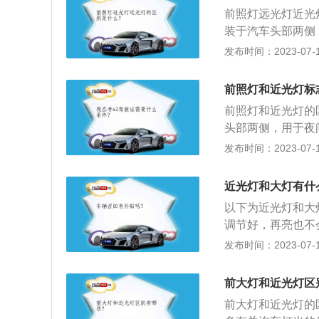
示与穿透雾气的作
前照灯远光灯近光
灯：发光强度比尾
装于汽车头部两侧
射。（2）近光灯
内，但绝对不是前
发布时间：2023-07-17
非常明显的光束明
前照灯。2、远光
中，亮度较大，可
前照灯和近光灯标
（1倍到2倍焦点
前照灯和近光灯的
物体。都是用来夜
头部两侧，用于夜
离照明，设计要求
发布时间：2023-07-17
2、组成不同：（
三部分组成。（2
近光灯和大灯有什
0-40米左右，特
以下为近光灯和大
调节好，再亮也不
不同：（1）夜间
发布时间：2023-07-17
隧道一定要切换成
位灯，切忌使用远
前大灯和近光灯区
前大灯和近光灯的