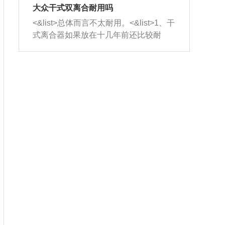
室，最后形成废气排出，就可以让三元
无法制作，需要将车辆送到修理厂或4s
造成烧机油。<&list>3、机油粘度。使用
大众干式双离合耐用吗
催化器得到清洗，排气管堵塞的情况就
店；<&list>2.车辆半轴套管防尘罩破
机油粘度过小的话，同样会有烧机油现
<&list>总体而言不太耐用。<&list>1、干
能够得到解决。
裂，破裂后会出现漏油现象，使半轴磨
象，机油粘度过小具有很好的流动性，
式离合器如果放在十几年前还比较耐
损严重，磨损的半轴容易损坏，产生异
容易窜入到气缸内，参与燃烧。<&list>
用，但是由于现在的汽车发动机动力输
响；<&list>3.稳定器的转向胶套和球头
4、机油量。机油量过多，机油压力过
出越来越高，使得干式离合器散热不足
老化，一般是使用时间过长造成的。解
大，会将部分机油压入气缸内，也会出
的缺陷也逐渐暴露出来。<&list>2、由于
决方法是更换新的质量好的转向橡胶套
现烧机油。<&list>5、机油滤清器堵塞：
干式双离合的工作环境暴露在空气中，
和球头。
会导致进气不畅，使进气压力下降，形
而离合器的散热也是通离合器罩上面的
成负压，使机油在负压的情况下吸入燃
几个小孔来进行散热。但是在行驶过程
烧室引起烧机油。<&list>6、正时齿轮或
中变速箱需要换挡，就不得不使得离合
链条磨损：正时齿轮或链条的磨损会引
器频繁工作。<&list>3、长时间的低速行
起气阀和曲轴的正时不同步。由于轮齿
驶以及过于频繁的启停，导致离合器的
或链条磨损产生的过量侧隙，使得发动
温度不断升高，而低速行驶时空气流动
机的调节无法实现：前一圈的正时和下
效率不高，无法将离合器中的热量有效
一圈可能就不一样。当气阀和活塞的运
的带走，导致离合器内部的温度不断升
动不同步时，会造成过大的机油消耗。
高，加速离合器的磨损。
解决方法：更换正时齿轮或链条。<&list
>7、内垫圈、进风口破裂：新的发动机
设计中，经常采用各种由金属和其他材