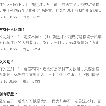
用。（2）近光灯：为了近距离照明。3、特点不同：（1）雾
灯的区别如下：1、前照灯：对于前照灯的定义，前照灯是指
灯更大，防雾灯亮度高、穿透性强，不会因雾气而产生漫反
，用于夜间行车道路的照明装置。近光灯属于前照灯的范畴以
：照射范围大（160°），照射距离短，聚光度也无法调节，有
照灯就仅仅是近光灯。根据定义来讲，近光灯、远光灯都属于
 16:18:55
阅读：7672
暗截止线。
灯：远光灯在其焦点上，发出的光会平行射出，光线较为集
以照到很远很高的物体。3、近光灯：近光灯在其焦点以外，
志有什么区别？
间），发出的光呈现发散状态出来，可以照到近处较大范围内的
区别如下：1、定义不同：（1）前照灯：前照灯是指装于汽车
间照明，不过远光角度高距离远，近光角度低距离近。
间行车道路的照明装置。（2）近光灯：近光灯就是为了近距
就是照射范围大（160°），照射距离短，聚光度也无法调节。
 16:18:55
阅读：7054
1）前照灯：汽车前照灯一般由灯泡、反射镜、配光镜(散光镜)
）近光灯：近光灯由汽车车头前两侧的灯组成，照射距离约在3
么区别？
点是照射范围大，照射距离短。
灯的区别：1、角度不同：近光灯是朝斜下方照射，只要角度
会刺眼；远光灯是直射前方，再不亮也很晃眼。2、使用情况
上高速开远光，当灯光能够照到前车车尾时切近光。（2）进入
 16:18:55
阅读：6933
近光灯。（3）雨雾天气时开启雾灯、近光灯、示廓灯、前后
光灯。（4）夜间超车时，先远近光切换告知前车。
别有哪些？
区别在于，近光灯可以是大灯，而大灯并不一定是近光灯。更