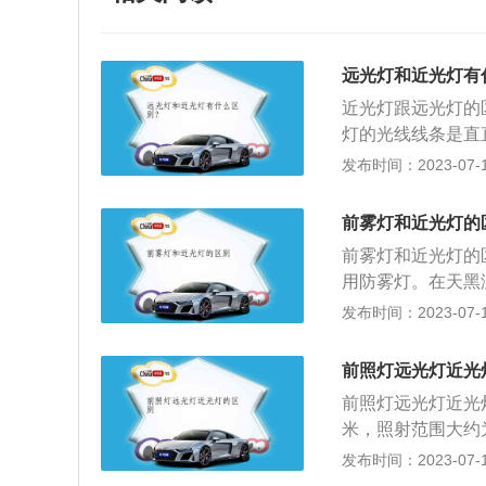
远光灯和近光灯有
近光灯跟远光灯的
灯的光线线条是直
得比较远；3、使
发布时间：2023-07-17
在没有灯光照明的
不同：近光灯角度
前雾灯和近光灯的
视线，扩大观察视
前雾灯和近光灯的
汽车上的各种交通灯
用防雾灯。在天黑
照明，始装用聚光灯
车，都必须打开近
发布时间：2023-07-17
年，最低程度必须
通事故的一项措施
光度、色度和基本
强度比尾灯更大，
前照灯远光灯近光
的照射范围大（1
前照灯远光灯近光
暗截止线；4、照
米，照射范围大约
其能照射的更远。
距离不同，而且远
发布时间：2023-07-17
同：雾灯的穿透力
区别在于远光灯图