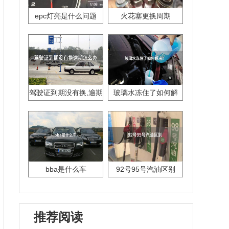
epc灯亮是什么问题
火花塞更换周期
驾驶证到期没有换,逾期
玻璃水冻住了如何解
怎么办??
决？
bba是什么车
92号95号汽油区别
推荐阅读