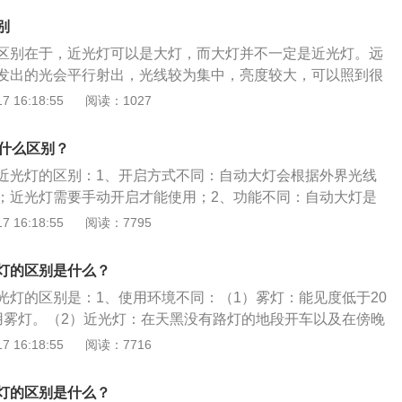
是在大雾天气里使用的，如果在正常天气里，使用雾灯，就会
远光灯都属于前照灯，前照灯的照明效果直接影响夜间行车驾
成很大的干扰，很容易造成事故的发生。
别
全。还有一些路段有照明设备，但亮度不够，这时也应该打开
区别在于，近光灯可以是大灯，而大灯并不一定是近光灯。远
能随意用，一定要在路上没有其它照明设备，而且对面没有车
发出的光会平行射出，光线较为集中，亮度较大，可以照到很
才能使用远光灯，否则会严重干扰对方视线，甚至造成交通事
光灯在其焦点以外，发出的光呈现发散状态出来，可以照到近
 16:18:55
阅读：1027
车道车主开了远光灯，首先远近光交替使用，示意对方切换到
体。夜间在没有照明条件的道路行车，当车速低于每小时30公
没有回应，那么车主应将视线移到车的右侧，然后放慢车速，
灯，当车速高于每小时30公里时，可使用远光灯。夜间车辆通
有什么区别？
段，应使用近光灯。在没有中心隔离设施或者没有中心线的道
近光灯的区别：1、开启方式不同：自动大灯会根据外界光线
当在距相对方向来车150米以外改用近光灯，在窄路、窄桥与
；近光灯需要手动开启才能使用；2、功能不同：自动大灯是
当使用近光灯。机动车在夜间没有路灯、照明不良或者遇有
光控制系统，当感光控制系统感应到外界光线强度大于或小于
 16:18:55
阅读：7795
、冰雹等低能见度情况下行驶时，同方向行驶的后车与前车近
动给亮起或熄灭的功能；近光灯是为了近距离照明而设计。汽
近光灯，机动车在夜间通过急弯、坡路、拱桥，人行横道或者
照灯、汽车LED日行灯，作为汽车的眼睛，不仅关系到一个车
制的路口时，应当交替使用远近光灯示意。
灯的区别是什么？
与夜间开车或坏天气条件下的安全驾驶紧密联系。
光灯的区别是：1、使用环境不同：（1）雾灯：能见度低于20
用雾灯。（2）近光灯：在天黑没有路灯的地段开车以及在傍晚
光初现时开车，都必须打开近光灯；如果赶上大雾、下雪或大
 16:18:55
阅读：7716
，那么即使在白天也必须打开近光灯；在一些路段虽然有照明
，这时也应该打开近光灯。2、作用不同：（1）雾灯：起到警
灯的区别是什么？