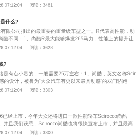
极限转弯的时候容易转向过度，对开车技术要求非常高；2、
 07:12:04
阅读：3481
时间也早，他的好处就是外形超赞，但是实际操控要比高尔夫r
是前置四驱，行驶稳定性，操控极限，抓地力极限都高于尚酷r，
是什么?
，外形就首选尚酷r，反之就选高尔夫r。
R有限公司推出的最重要的重量级车型之一。R代表高性能，动
尚酷不同：1、尚酷R最大能够爆发265马力，性能上的提升让
100km\/h可以在6秒内完成，极速也能够达到250km\/h；
 07:12:04
阅读：3628
XDS电子横向差速锁，XDS电子差速锁拓展并强化了电子差速
能，该功能集成在ESP系统中，可以有效地消除了各种牵引力损
钱?
提供了最佳的牵引力性能和极致的驾驶乐趣；3、尚酷R车身高
是有点小贵的，一般需要25万左右：1、尚酷，英文名称Scir
，特别调校的运动底盘，最大限度地突出了这款车的操控性能和
动感的设计，被誉为“大众汽车有史以来最具动感”的双门轿跑
的制动系统和电子稳定系统（ESP）都经过改进和调整，进一
性能轿跑车，2010年4月9日于上海上市；2、尚酷驱动方式
 07:12:04
阅读：3303
控性能；4、与普通版尚酷相比，尚酷R尾部更加引人瞩目：车
式为通风盘式，引擎为L型4缸2.0升燃油直喷式，提供“运动
保险杠下部黑色的扩散器都显示了典型的R型高性能跑车的设
两个车型供消费者选择；3、尚酷的喷漆工艺可以满足最严格的挑
酷R的尾灯也经过了烟熏效果的处理，更显运动本性。与车身
艺，5万分之一毫米的漆膜可以有效防止表面腐蚀，最大限度
“Talladega”合金轮毂以及带R标识的黑色制动盘更加突出车
6已经上市，今年大众还将进口一款性能轿车Scirocco尚酷
用寿命。
酷R的外后视镜壳采用了与车身不同色的高光黑色，动感特征
并且我们获悉，Scirocco尚酷也将很快宣布上市，并且最高
在30万元人民币以内：1、此次进口的Scirocco尚酷将会推
 07:12:04
阅读：3300
括1.4TSI和2.0TSI两种动力，此次进口的车型全部为自动