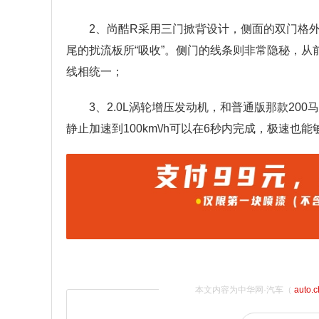
2、尚酷R采用三门掀背设计，侧面的双门格
尾的扰流板所“吸收”。侧门的线条则非常隐秘，
线相统一；
3、2.0L涡轮增压发动机，和普通版那款20
静止加速到100km\/h可以在6秒内完成，极速也能够达
本文内容为中华网·汽车（
auto.