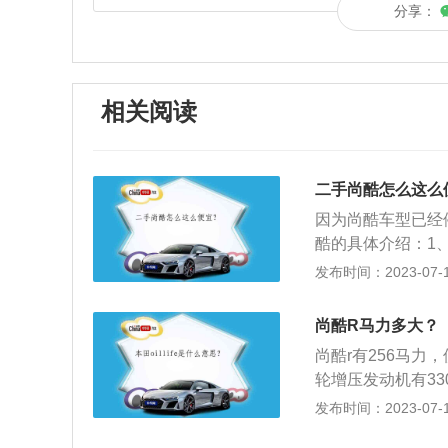
分享：
相关阅读
二手尚酷怎么这么
因为尚酷车型已经
酷的具体介绍：1
闷；设计保留着大
发布时间：2023-07-17
工精致，仪表盘也
方面：尚酷Scir
尚酷R马力多大？
之间布置着较窄的
尚酷r有256马力
的区域。10幅的
轮增压发动机有33
动机舱盖前部。此
大功率，可以在每分
发布时间：2023-07-17
求。
速湿式双离台变速