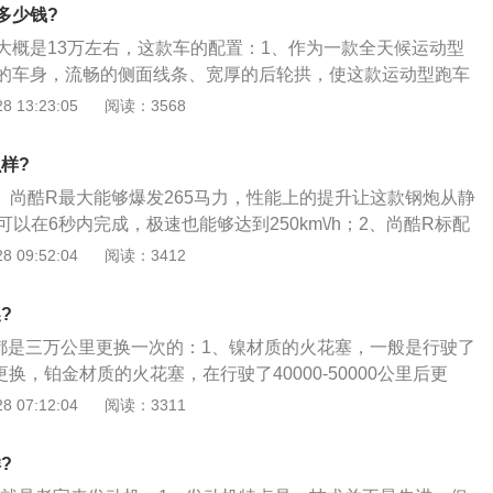
动机配合使用的。尚酷R的车身长宽高分别为4248mm、182
多少钱?
大概是13万左右，这款车的配置：1、作为一款全天候运动型
的车身，流畅的侧面线条、宽厚的后轮拱，使这款运动型跑车
的姿态；2、尚酷2.0TSI搭载了动力强劲的、连续4年获得国际
 13:23:05
阅读：3568
.0TSI涡轮增压汽油直喷发动机，最大功率为155千瓦（210马
0牛·米，使尚酷2.0TSI的百公里加速仅为6.9秒；3、6速DS
样?
器在保持动力输出连续、平顺的同时，实现车辆的快速换挡。
1、尚酷R最大能够爆发265马力，性能上的提升让这款钢炮从静
rocco（尚酷）2.0TSI的动力总成系统与尚酷杯赛车完全一
/h可以在6秒内完成，极速也能够达到250km\/h；2、尚酷R标配
好者能够充分体验到赛车运动赋予的澎湃激情，成为众多汽车
差速锁，XDS电子差速锁拓展并强化了电子差速锁（EDS）的功
 09:52:04
阅读：3412
追求个性化的消费者心目中的首选车型
ESP系统中，可以有效地消除了各种牵引力损耗，从而为这款
引力性能和极致的驾驶乐趣；3、尚酷R车身高度降低了10毫
?
动底盘，最大限度地突出了这款车的操控性能和驾驶乐趣；
都是三万公里更换一次的：1、镍材质的火花塞，一般是行驶了
系统和电子稳定系统（ESP）都经过改进和调整，进一步提升了
更换，铂金材质的火花塞，在行驶了40000-50000公里后更
酷R的价格是40.8万元左右。
质比较耐磨损，可以用到80000-100000公里，铂铱合金火花
 07:12:04
阅读：3311
公里后更换；2、汽车发动机可以启动工作，火花塞有着很大的功
的打火石，作为一种启动，点火的作用。因此，被称为发动机
?
，火花塞也直接影响发动机的加速和燃油消耗，因此发动机的