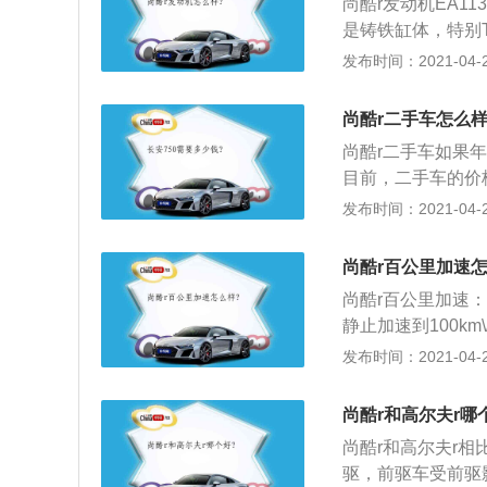
尚酷r发动机EA1
性能在很大程度上
是铸铁缸体，特别
高都能直接承受，
发布时间：2021-04-28
强（活塞环等）其
榨潜力的老发动机
尚酷r二手车怎么样
化效果更好，EA
尚酷r二手车如果
量大会给车头部分
目前，二手车的价
赛道一定比高尔夫
也出现了一些变化
发布时间：2021-04-28
众将需要压榨高动力
解，在良好的条件
尔夫R都用这个老
售价格=新车价格
（早年间宝来、速
尚酷r百公里加速怎
二手车价格是=新
缸体压榨出270
尚酷r百公里加速
冷车型车主并不了
会是很辛苦状态。
静止加速到100km
更低）。
配了XDS电子横
发布时间：2021-04-28
功能，该功能集成
款车提供了最佳的
尚酷r和高尔夫r哪
米，特别调校的运
尚酷r和高尔夫r相
酷R的制动系统和
驱，前驱车受前驱
的操控性能。