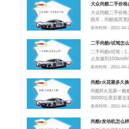
很适合与涡轮增压发
大众尚酷二手价格
0mm、1394mm。
大众尚酷二手价格
跑车，尚酷低而宽
随时保持“向前冲”
发布时间：2021-04-28
年度发动机大奖的2
力），最大扭矩为28
二手尚酷r试驾怎么
G双离合自动变速
二手尚酷r试驾：
值得一提的是，Sci
止加速到100km\
致，使汽车运动爱
了XDS电子横向
发布时间：2021-04-28
运动爱好者，以及
能，该功能集成在
车提供了最佳的牵
尚酷r火花塞多久换
米，特别调校的运
尚酷R火花塞一般
4、尚酷R的制动
30000公里后要去
车辆的操控性能，尚
换，铱金火花塞，材
发布时间：2021-04-28
塞行驶100000
劳。它就像打火机
尚酷r发动机怎么样
的心脏；3、同时