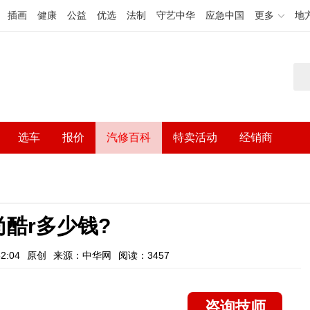
插画
健康
公益
优选
法制
守艺中华
应急中国
更多
地
选车
报价
汽修百科
特卖活动
经销商
酷r多少钱?
2:04
原创
来源：中华网
阅读：3457
咨询技师