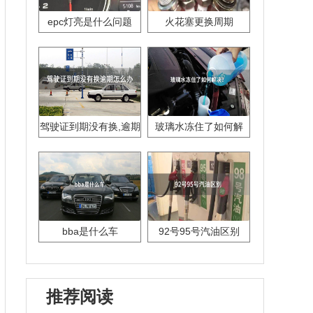
epc灯亮是什么问题
火花塞更换周期
驾驶证到期没有换,逾期
玻璃水冻住了如何解
怎么办??
决？
bba是什么车
92号95号汽油区别
推荐阅读