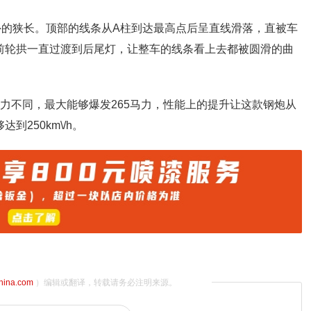
外的狭长。顶部的线条从A柱到达最高点后呈直线滑落，直被车
从前轮拱一直过渡到后尾灯，让整车的线条看上去都被圆滑的曲
0马力不同，最大能够爆发265马力，性能上的提升让这款钢炮从
到250km\/h。
china.com
）编辑或翻译，转载请务必注明来源。