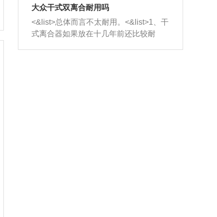
室，最后形成废气排出，就可以让三元
无法制作，需要将车辆送到修理厂或4s
造成烧机油。<&list>3、机油粘度。使用
大众干式双离合耐用吗
催化器得到清洗，排气管堵塞的情况就
店；<&list>2.车辆半轴套管防尘罩破
机油粘度过小的话，同样会有烧机油现
<&list>总体而言不太耐用。<&list>1、干
能够得到解决。
裂，破裂后会出现漏油现象，使半轴磨
象，机油粘度过小具有很好的流动性，
式离合器如果放在十几年前还比较耐
损严重，磨损的半轴容易损坏，产生异
容易窜入到气缸内，参与燃烧。<&list>
用，但是由于现在的汽车发动机动力输
响；<&list>3.稳定器的转向胶套和球头
4、机油量。机油量过多，机油压力过
出越来越高，使得干式离合器散热不足
老化，一般是使用时间过长造成的。解
大，会将部分机油压入气缸内，也会出
的缺陷也逐渐暴露出来。<&list>2、由于
决方法是更换新的质量好的转向橡胶套
现烧机油。<&list>5、机油滤清器堵塞：
干式双离合的工作环境暴露在空气中，
和球头。
会导致进气不畅，使进气压力下降，形
而离合器的散热也是通离合器罩上面的
成负压，使机油在负压的情况下吸入燃
几个小孔来进行散热。但是在行驶过程
烧室引起烧机油。<&list>6、正时齿轮或
中变速箱需要换挡，就不得不使得离合
链条磨损：正时齿轮或链条的磨损会引
器频繁工作。<&list>3、长时间的低速行
起气阀和曲轴的正时不同步。由于轮齿
驶以及过于频繁的启停，导致离合器的
或链条磨损产生的过量侧隙，使得发动
温度不断升高，而低速行驶时空气流动
机的调节无法实现：前一圈的正时和下
效率不高，无法将离合器中的热量有效
一圈可能就不一样。当气阀和活塞的运
的带走，导致离合器内部的温度不断升
动不同步时，会造成过大的机油消耗。
高，加速离合器的磨损。
解决方法：更换正时齿轮或链条。<&list
>7、内垫圈、进风口破裂：新的发动机
设计中，经常采用各种由金属和其他材