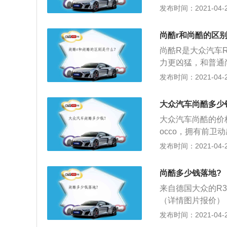
负担并非好处），
发布时间：2021-04-28
而且车的极限到的
差；3、高尔夫r
尚酷r和尚酷的区别
要是注重直线加速
尚酷R是大众汽车
力更凶猛，和普通
这款钢炮从静止加速到
发布时间：2021-04-28
2、尚酷R标配了
锁（EDS）的功
大众汽车尚酷多少
耗，从而为这款车
大众汽车尚酷的价格
度降低了10毫米
occo，拥有前卫
驾驶乐趣。尚酷R
车，是一辆全天候高
发布时间：2021-04-28
步提升了车辆的操
为前轮驱动，制动方
顶更大的扰流板、
版”和“豪华版”
计特征。此外，尚
尚酷多少钱落地?
剔。采用电镀锡工
同色的B柱、18英寸
来自德国大众的R3
地抗氧化，延长使
身的侧面特征。尚
（详情图片报价），
鲜明。
配车型售价将会控制
发布时间：2021-04-28
出两款车型，其中包