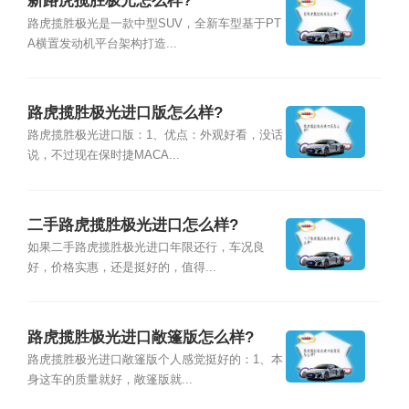
新路虎揽胜极光怎么样?
路虎揽胜极光是一款中型SUV，全新车型基于PT
A横置发动机平台架构打造...
路虎揽胜极光进口版怎么样?
路虎揽胜极光进口版：1、优点：外观好看，没话
说，不过现在保时捷MACA...
二手路虎揽胜极光进口怎么样?
如果二手路虎揽胜极光进口年限还行，车况良
好，价格实惠，还是挺好的，值得...
路虎揽胜极光进口敞篷版怎么样?
路虎揽胜极光进口敞篷版个人感觉挺好的：1、本
身这车的质量就好，敞篷版就...