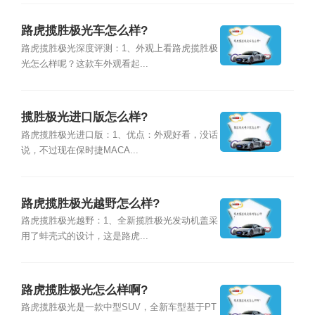
路虎揽胜极光车怎么样?
路虎揽胜极光深度评测：1、外观上看路虎揽胜极
光怎么样呢？这款车外观看起...
揽胜极光进口版怎么样?
路虎揽胜极光进口版：1、优点：外观好看，没话
说，不过现在保时捷MACA...
路虎揽胜极光越野怎么样?
路虎揽胜极光越野：1、全新揽胜极光发动机盖采
用了蚌壳式的设计，这是路虎...
路虎揽胜极光怎么样啊?
路虎揽胜极光是一款中型SUV，全新车型基于PT