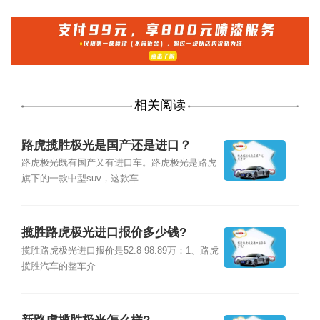
相关阅读
路虎揽胜极光是国产还是进口？
路虎极光既有国产又有进口车。路虎极光是路虎
旗下的一款中型suv，这款车...
揽胜路虎极光进口报价多少钱?
揽胜路虎极光进口报价是52.8-98.89万：1、路虎
揽胜汽车的整车介...