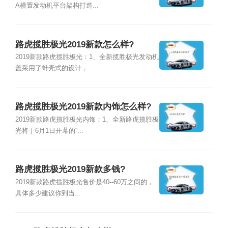
A横置发动机平台架构打造...
路虎揽胜极光2019新款怎么样?
2019新款路虎揽胜极光：1、全新揽胜极光发动机
盖采用了蚌壳式的设计，...
路虎揽胜极光2019新款内饰怎么样?
2019新款路虎揽胜极光内饰：1、全新路虎揽胜极
光将于6月1日开幕的“...
路虎揽胜极光2019新款多钱?
2019新款路虎揽胜极光售价是40--60万之间的，
具体多少建议你到当...