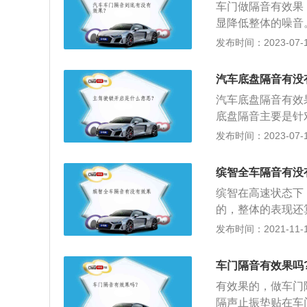
车门做隔音有效果
显降低整体的噪音
料对汽车的钣金进
发布时间：2023-07-17
的声压和音质效果
及隔音处理，降低
汽车底盘隔音有没
厚重感有效阻隔外
汽车底盘隔音有效
量，如果结合四门
底盘隔音主要是针
效增加车辆气密性
面的摩擦产生的路
发布时间：2023-07-17
果，对顶棚进行隔
和隔音棉，任何震
音棉，还可以有效
法：底盘隔音改装
减缓车内热量散发
缤智全车隔音有没
料，可以在外部起
缤智在高速状态下
或者10mm麻面
的，整体的表现还
状况，然后是将内
动机噪声）、轮胎
发布时间：2021-11-10
件及漆层，然后进
声（风噪）、外环
防止划伤工作面板
噪音等组成。车内的
车门隔音有效果吗
是声学隔音技术中
有效果的，做车门
形成，所以加强密
隔声止振垫贴在车