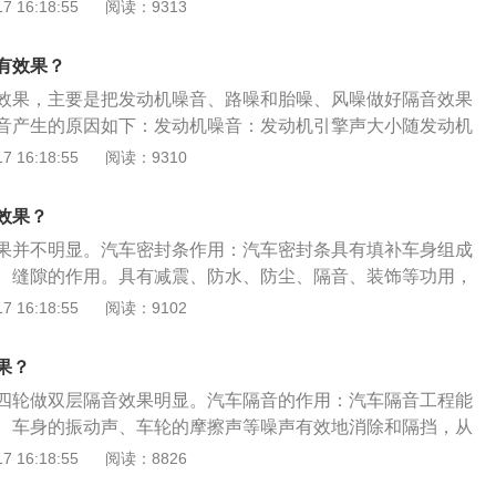
，更换更好的隔音棉可以在冬天时有效保证机舱温度。换隔音
 16:18:55
阅读：9313
引擎盖下，车门上以及后备箱，这些都是车上比较容易损坏的
新的隔音棉之前需要拆卸掉大量的零件，包括中控台，前杠，
之后，相当于进行了加固，车身自然更加坚固。
，这其实会导致二次安装时容易出现误差，容易导致重新安装
有效果？
。
效果，主要是把发动机噪音、路噪和胎噪、风噪做好隔音效果
音产生的原因如下：发动机噪音：发动机引擎声大小随发动机
对引擎声音除驾驶人员控制外，汽车隔音工程还能再进一步改
 16:18:55
阅读：9310
专业人员处理发动机挡火墙内部和外部，可有效减少引擎噪
因为轮胎和路面摩擦产生振动和噪音，同时，柏油路面与混凝
效果？
噪有很大区别。针对路噪和胎噪减振是最好的方法，用减振板
果并不明显。汽车密封条作用：汽车密封条具有填补车身组成
音垫及车门密封条对叶子板和车地板及车门进行全面隔音施工
、缝隙的作用。具有减震、防水、防尘、隔音、装饰等功用，
和路噪。
适感和保护车体。密封条缺点：隔音效果不明显，安装车门密
 16:18:55
阅读：9102
，堵塞排水孔的后果是车门排水不良，车门玻璃升降电机可能
密封条安装好后影响整体外观，车门会变得非常显眼。密封条
果？
会留在车漆上，很难处理。
四轮做双层隔音效果明显。汽车隔音的作用：汽车隔音工程能
、车身的振动声、车轮的摩擦声等噪声有效地消除和隔挡，从
车内空间，提高乘座的舒适性。施工后噪声可降低7-8dB。汽
 16:18:55
阅读：8826
汽车隔音产品源于20世纪80年代末由美国一群汽车音响发烧友