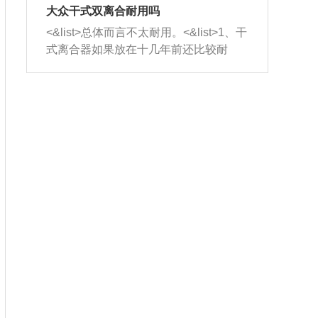
室，最后形成废气排出，就可以让三元
无法制作，需要将车辆送到修理厂或4s
造成烧机油。<&list>3、机油粘度。使用
大众干式双离合耐用吗
催化器得到清洗，排气管堵塞的情况就
店；<&list>2.车辆半轴套管防尘罩破
机油粘度过小的话，同样会有烧机油现
<&list>总体而言不太耐用。<&list>1、干
能够得到解决。
裂，破裂后会出现漏油现象，使半轴磨
象，机油粘度过小具有很好的流动性，
式离合器如果放在十几年前还比较耐
损严重，磨损的半轴容易损坏，产生异
容易窜入到气缸内，参与燃烧。<&list>
用，但是由于现在的汽车发动机动力输
响；<&list>3.稳定器的转向胶套和球头
4、机油量。机油量过多，机油压力过
出越来越高，使得干式离合器散热不足
老化，一般是使用时间过长造成的。解
大，会将部分机油压入气缸内，也会出
的缺陷也逐渐暴露出来。<&list>2、由于
决方法是更换新的质量好的转向橡胶套
现烧机油。<&list>5、机油滤清器堵塞：
干式双离合的工作环境暴露在空气中，
和球头。
会导致进气不畅，使进气压力下降，形
而离合器的散热也是通离合器罩上面的
成负压，使机油在负压的情况下吸入燃
几个小孔来进行散热。但是在行驶过程
烧室引起烧机油。<&list>6、正时齿轮或
中变速箱需要换挡，就不得不使得离合
链条磨损：正时齿轮或链条的磨损会引
器频繁工作。<&list>3、长时间的低速行
起气阀和曲轴的正时不同步。由于轮齿
驶以及过于频繁的启停，导致离合器的
或链条磨损产生的过量侧隙，使得发动
温度不断升高，而低速行驶时空气流动
机的调节无法实现：前一圈的正时和下
效率不高，无法将离合器中的热量有效
一圈可能就不一样。当气阀和活塞的运
的带走，导致离合器内部的温度不断升
动不同步时，会造成过大的机油消耗。
高，加速离合器的磨损。
解决方法：更换正时齿轮或链条。<&list
>7、内垫圈、进风口破裂：新的发动机
设计中，经常采用各种由金属和其他材