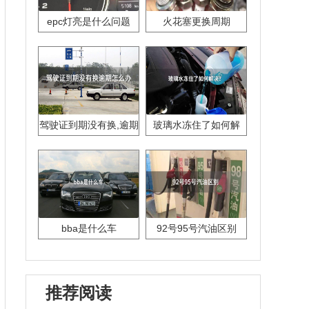
epc灯亮是什么问题
火花塞更换周期
驾驶证到期没有换,逾期
玻璃水冻住了如何解
怎么办??
决？
bba是什么车
92号95号汽油区别
推荐阅读