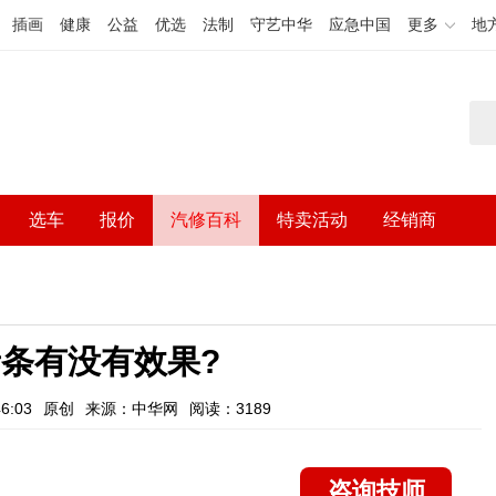
插画
健康
公益
优选
法制
守艺中华
应急中国
更多
地
选车
报价
汽修百科
特卖活动
经销商
条有没有效果?
6:03
原创
来源：中华网
阅读：3189
咨询技师