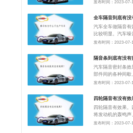
到保温隔热的作用
发布时间：2023-07-17
一般都是在汽车的
棉的弊端：在更换
地方，在做了隔音
车内地面覆盖物等
全车隔音到底有没
时不够精密的后果
汽车全车做隔音有
比较明显。汽车噪
转速的提高增加，
发布时间：2023-07-17
善，车主可以通过
音。路噪和胎噪：
隔音条到底有没有
土路面所产生的胎
汽车隔音密封条效
或专用减振板和吸
部件间的各种间歇
可以有效改善胎噪
提高驾乘体验的舒
发布时间：2023-07-17
封条后很容易堵塞
损坏或门板生锈。
四轮隔音有没有效
脱落后，胶水痕迹
四轮隔音有效果。
将发动机的轰鸣声
而营造一个宁静的
发布时间：2023-07-17
车隔音产品起源：