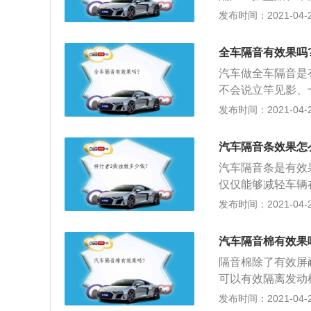
就能很好解决这一问题
振垫表面；3、第
发布时间：2021-04-27
的时尚外观与SU
四层：用白色汽车
SUV的设计指引
跑风格的车舱、强
全车隔音有效果吗
的飞翼式前脸设计
汽车做全车隔音是
造，凸显先锋精悍
不会说立竿见影、
灯相组合，将优雅
议更换轮胎降低胎
发布时间：2021-04-27
目，通常与汽车音
使时有更好的效果
汽车隔音条效果怎
率也不尽相同，汽
汽车隔音条是有效
仅仅能够减轻车辆
变好的；2、汽车
发布时间：2021-04-27
震、防水、防尘、
4、主要是应用在
汽车隔音棉有效果
的。
隔音棉除了有效屏
可以有效隔离发动
表面老化；2、防
发布时间：2021-04-27