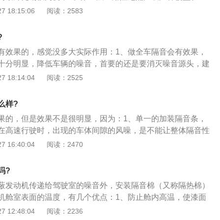
。缤智的外观设计理念为DynamicCrossSolid，将轿跑车
三层：用阻尼隔声止振垫贴在固定喇叭的那层钢板表面；4、第
 18:15:06
阅读：2583
V张力十足的形象这两种看似矛盾的元素实现了完美融合，并为
内饰吸声棉贴在车门塑料板的内侧。
了新的方向。这样的先锋设计理念，通过充满力量感的前脸、轿
有力的车身下部以及五种灵动的外观色系得以有力呈现。缤智
?
，以神秘优雅的黑色为基调，并将格栅与灯体进行一体化打
有效果的，感觉没多大实际作用：1、做全车隔音会有效果，
的个性；双灯位设计的LED前大灯，与弧线型的LED日间行车
十分明显，降低车辆的噪音，首要的还是要消灭噪音源头，建
与凌厉完美统一。
燥；2、全车隔音一般是汽车音响发烧友才会做的汽车改装项
 18:14:04
阅读：2525
响改装一起进行，目的是使汽车音响的音质音效在汽车高速行
；3、不同的声音拥有不同的频率，噪音也是声音，噪音的频
么样?
车隔音材料需要针对不同的噪音频率来做搭配。
果的，但是效果不是很明显，因为：1、单一的加装隔音条，
在高速行驶时，出现的车体间隙的风噪，是不能让整体隔音性
隔音条具有填补车身组成部件间各种缝隙的作用；3、具有减
 16:40:04
阅读：2470
隔音、装饰等功用，能够提高驾乘体验的舒适感和保护车体；
车门的门扇、门框、前后挡风玻璃、发动机盖和行李箱盖上
吗?
蔽发动机传递给驾驶室的噪音外，安装隔音棉（又称隔热棉）
机舱室表面的温度，有几个优点：1、防止舱内高温，使漆面
止炎热的季节太阳烘烤导致提高盖子的表面温度，导致舱室温
 12:48:04
阅读：2236