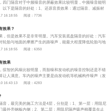
，四门隔音对于中频噪音的屏蔽效果比较明显，中频噪音能明
。以下是隔音的好处：1、还原音质效果：通过隔音、减振材
行减振和密封处理，改善喇叭安装环境的缺陷，还原汽车音响
 16:18:55
阅读：7736
。2、提高驾驶舒适度：通过隔音、减振材料对汽车进行减振
汽车钣金结构传递的噪音，提高驾驶舒适度。拥有高档轿车的
有效果？
界噪声向驾驶舱的传入，有效提升原有汽车音响系统的声色质
果，但是效果不是非常明显。汽车安装底盘隔音的好处：汽车
密封或者全车密封，对音响效果的提升会更显著，此外还能有
对轮胎与地面的摩擦产生的路噪声，能最大程度降低轮胎与地
及防尘能力，降低行驶风噪。3、隔热：利用隔音棉的隔热效
噪声，对车主的行驶安全有很大的效果；车底盘贴上止振胶条
 16:18:55
阅读：6350
音，不仅可以阻隔下雨时雨点的敲击声，配合底盘和四门的隔
动都将会被有效吸引，热量也会被有效阻隔。底盘隔音的方
屏障夏日阳光的酷晒，保持车内冷气温度，在冬季也有相应的
可以从底盘外部做一层底盘装甲，底盘装甲是一层弹性密封材
的作用。
有效果
到隔音降噪的作用。车内底盘的隔音材料可以选择光面吸声棉
，缤智的风噪比较明显，而胎噪和发动机的噪音控制还是不错
吸声棉，并结合铝箔隔声减振板。接下来测出车内各部位的噪音
算让人满意。车内的噪声主要是由发动机等机械构件噪声（发
饰件拆卸下来，注意，拆卸技巧，不可用蛮力，以免损坏内饰
与地面的摩擦声（路噪）、汽车冲破空气幕产生的碰撞及摩擦
 16:43:13
阅读：4283
行清洁底盘的工作，在处理附着物时一定要注意力度和方向，
境传入车内的声）、驾驶舱内饰板等部件发生震动产生的内部
和表面漆层，忌用腐蚀性溶剂。
噪声主要是低频噪音（250hz---500hz）它的穿透力极强，也
?
较难处理的部分风噪是因为风的压力超过车门的密封抗阻力而
隔音，最完美的施工方法是4层，分别是：1、第一层：用阻尼
封阻力是最直接最根本的解决方法，车门密封条和内心密封条
门最外壳钢板内侧；2、第二层：用阻尼隔声吸声棉覆盖在止