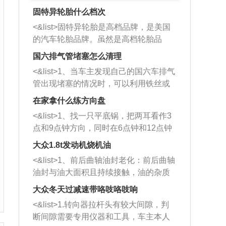
固特异轮胎什么档次
<&list>固特异轮胎是高档品牌，是美国
的汽车轮胎品牌。虽然是高档轮胎品
牌，但是中高低端的轮胎都有生产，这
国六排气管堵塞怎么清理
也是为了更好的开拓市场。
<&list>1、当车主发现自己的国六车排气
管出现堵塞的情况时，可以利用铁丝或
者是细棍，直接将杂物给取出来，如果
在家拿什么练方向盘
堵塞情况比较严重，也可以采取应急措
<&list>1、找一只平底锅，把两耳看作3
施。 <&list>2、直接利用木棍将所有的
点和9点钟方向，同时在6点钟和12点钟
杂物推到排气管里面的位置处，然后将
方向做一个标记。 <&list>2、双手握住
三元催化器拆解开，就可以将堵塞的东
大众1.8t发动机烧机油
平底锅两耳，然后往左打半圈、一圈、
西取出来。但如果是因为积碳过多引起
<&list>1、前后曲轴油封老化：前后曲轴
一圈半的练习，往右同样也要打相同的
的堵塞，就需要将三元催化器泡在草酸
油封与油大面积且持续接触，油的杂质
圈数。 <&list>3、最后强调要反复练
中进行清洗。 <&list>3、也可以利用清
和发动机内持续温度变化使其密封效果
习，这样就可以形成肌肉记忆，在真实
大众冬天过减速带咯吱咯吱响
洗剂对堵塞的情况得到解决，将清洗剂
逐渐减弱，导致渗油或漏油。<&list>2、
驾驶车辆时，不需要记忆也能打好方
放在燃油箱中，与燃油混合后，车辆启
<&list>1.转向器拉杆头有较大间隙，判
活塞间隙过大：积碳会使活塞环与缸体
向。
动时，就可以和汽油一起进入到燃烧
断间隙需要专用仪器和工具，车主本人
的间隙扩大，导致机油流入燃烧室中，