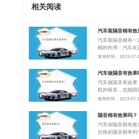
相关阅读
汽车装隔音棉有效
汽车装隔音棉有一
棉的作用：汽车在
解，为车主提供比
发布时间：2023-07-17
一个作用就是隔热
擎盖隔音棉的汽车
汽车做隔音有效果
发动机温差较大，
汽车做隔音有效果
化。隔音棉可以在
机的噪音，也能阴
音材料是否环保，
于乘客来说，汽车
发布时间：2023-07-17
险；注意隔音材料
大，会影响正常的
装，汽车做了隔音
隔音棉有效果吗？
机提供一个比较舒
汽车加隔音棉有效
在冬季的时候，可
合格的隔音棉有利
免汽车因长时间暴