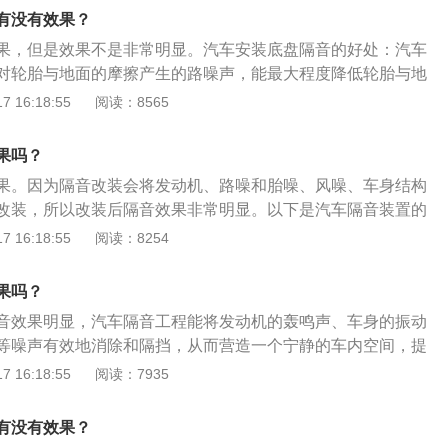
受到汽车音响所带来的乐趣而开发，这些产品既是可以降低行
有没有效果？
音，又可以提升汽车音响的音压和音色。
果，但是效果不是非常明显。汽车安装底盘隔音的好处：汽车
对轮胎与地面的摩擦产生的路噪声，能最大程度降低轮胎与地
噪声，对车主的行驶安全有很大的效果；车底盘贴上止振胶条
 16:18:55
阅读：8565
动都将会被有效吸引，热量也会被有效阻隔。底盘隔音的方
可以从底盘外部做一层底盘装甲，底盘装甲是一层弹性密封材
果吗？
到隔音降噪的作用。车内底盘的隔音材料可以选择光面吸声棉
果。因为隔音改装会将发动机、路噪和胎噪、风噪、车身结构
吸声棉，并结合铝箔隔声减振板。接下来测出车内各部位的噪音
改装，所以改装后隔音效果非常明显。以下是汽车隔音装置的
饰件拆卸下来，注意，拆卸技巧，不可用蛮力，以免损坏内饰
义：汽车隔音是根据车辆的性能、相应的路况、使用的条件，
 16:18:55
阅读：8254
行清洁底盘的工作，在处理附着物时一定要注意力度和方向，
机噪声、轮胎与路面产生振动的共鸣声、车厢内组件因间隙或
和表面漆层，忌用腐蚀性溶剂。
的摩擦声等作细致处理，以提高汽车乘坐的舒适性。2、主要
果吗？
声；改善音响效果；降低车内温度；延缓漆膜老化。
音效果明显，汽车隔音工程能将发动机的轰鸣声、车身的振动
等噪声有效地消除和隔挡，从而营造一个宁静的车内空间，提
施工后噪声可降低7～8dB。拓展资料：汽车隔音起源：汽车隔
 16:18:55
阅读：7935
纪80年代末，由美国一群汽车音响发烧友为了能够更好地享受到
乐趣而开发，这些产品既是可以降低行驶过程中车内的噪音，
有没有效果？
响的音压和音色。