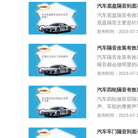
为了能够更好的享
汽车底盘隔音到底
驶过程中车内的噪
汽车底盘隔音有效
底盘隔音主要是针
面的摩擦产生的路
发布时间：2023-07-17
和隔音棉，任何震
法：底盘隔音改装
汽车隔音改装有效
料，可以在外部起
汽车隔音改装有效
或者10mm麻面
噪音都会做明显的
状况，然后是将内
相关介绍：1、含
发布时间：2023-07-17
件及漆层，然后进
对汽车产生的发动
防止划伤工作面板
老化受挤压力产生
汽车四轮隔音有效
功能：降低车内噪
汽车四轮做双层隔
声、车轮的摩擦声
高乘座的舒适性。
发布时间：2023-07-17
音产品源于20世
汽车音响所带来的
汽车车门隔音到底
又可以提升汽车音