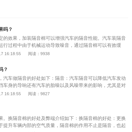
果吗？
定的效果，加装隔音棉可以增强汽车的隔音性能。汽车装隔音
运行过程中由于机械运动导致噪音，通过隔音棉可以有效缓
较好的驾乘环境，避免因汽车噪音影响正常驾驶。隔音棉另外
 16:18:55
阅读：9938
，就它可以减少发动机运转传到引擎盖表面的热量，安装有引
，雨天时基本不会产生白雾。阴雨天和冬天，由于外部气温与
吗？
再加上雨水等对引擎盖的冲刷等共同作用，会加速漆面的氧
，汽车做隔音的好处如下：隔音：汽车隔音可以降低汽车发动
一定程度上保护引擎盖的漆面。加装隔音的注意事项：注意隔
挡车身的导响还有汽车的胎噪以及风噪带来的影响，尤其是对
是否存在异味；注意隔音材料的防火性能，避免发生自燃的风
隔音不好会严重的影响汽车的舒适度，对于司机来说，噪音过
 16:18:55
阅读：9827
的防水、防潮性能；选择专业的门店加装。
驾驶。音响效果更好:喜欢改装的人会对汽车的音响作出一些改
之后，阻止了噪音的传播，让汽车的音响效果更好，可以给司
适的驾驶环境，不容易犯困。隔热:汽车的隔热从两方面来说，
果。换隔音棉的好处及弊端介绍如下：换隔音棉的好处：更换
以保持车内的温度，不会让车内的热气散掉，在夏天，可以避
于提升车辆内部的空气质量，隔音棉的作用不止是隔音，也起
晒而对车内的精密零件造成损伤。车身强化:汽车做隔音工程，