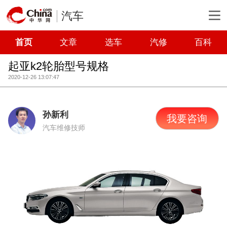
汽车
首页
文章
选车
汽修
百科
起亚k2轮胎型号规格
2020-12-26 13:07:47
孙新利
我要咨询
汽车维修技师