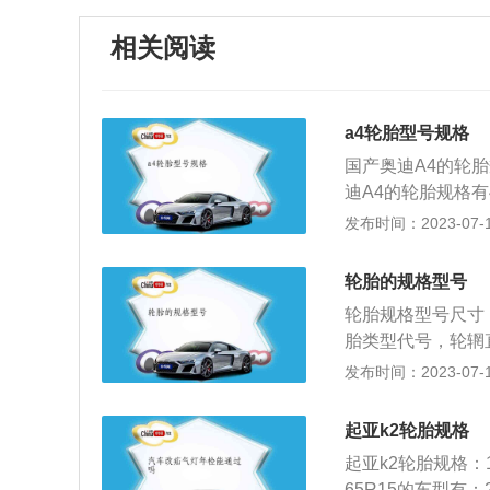
相关阅读
a4轮胎型号规格
国产奥迪A4的轮胎规格
迪A4的轮胎规格有4种：
（信息来源于有驾官网
发布时间：2023-07-17
尚动感型。国产奥迪A
款40TFSI时尚致雅
轮胎的规格型号
夜版；2022款40T
轮胎规格型号尺寸
豪华动感型；2022
胎类型代号，轮辋
A4245/35R19的
号。假设轮胎的规格
发布时间：2023-07-17
tro臻选动感型；202
情况。下面举例说明
选动感型。进口奥迪A4
午胎17：17英寸
2023款Avant40
起亚k2轮胎规格
速指数，代表此轮胎最
nt40TFSI时尚动感
起亚k2轮胎规格：185
0：耐磨指数420
TFSI时尚致雅型；2
65R15的车型有：2