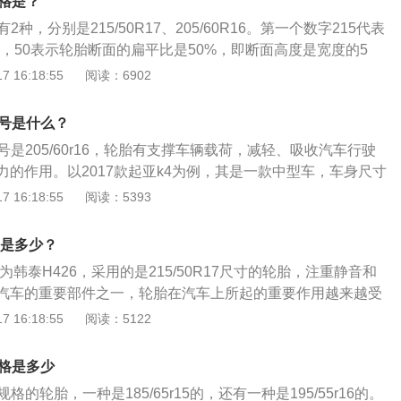
规格是？
规定条件下承载规定负荷的最高速度。字母A至Z代表轮胎从4.
2种，分别是215/50R17、205/60R16。第一个数字215代表
m/h的认证速度等级。常用的速度等级有：Q：160km/h；H：210k
M，50表示轮胎断面的扁平比是50%，即断面高度是宽度的5
/h；W：270km/h；Y：300km/h；轮辋规格：表示与轮胎相配用
午线轮胎,17代表轮辋直径是17英寸。起亚k4百公里油耗6.6
 16:18:55
阅读：6902
际使用，如“标准轮辋5.00F”。
胎上还标有以下常用数据：胎体帘线材料：以汉语拼音表示，
人造丝帘布，N-尼龙帘布，G-钢丝帘布，ZG-钢丝子午线帘布轮
型号是什么？
明轮胎在规定条件下承载规定负荷的最高速度。字母A至Z代表
号是205/60r16，轮胎有支撑车辆载荷，减轻、吸收汽车行驶
到300km/h的认证速度等级。常用的速度等级有：Q：160km/h；
力的作用。以2017款起亚k4为例，其是一款中型车，车身尺寸
：240km/h；W：270km/h；Y：300km/h；轮辋规格：表示与轮
宽1815mm、高1465mm，轴距为2770mm。2017款起亚k4前
 16:18:55
阅读：5393
。便于实际使用，如“标准轮辋5.00F”。
立悬架，后悬架是多连杆式独立悬架，其搭载1.6t直系4缸涡轮
力是175ps，最大扭矩是265nm，最大功率是129kw。
号是多少？
为韩泰H426，采用的是215/50R17尺寸的轮胎，注重静音和
汽车的重要部件之一，轮胎在汽车上所起的重要作用越来越受
是东风悦达起亚的一款中级车型，基于名图平台打造，外观动感
 16:18:55
阅读：5122
型的配置丰富，车身尺寸介于K3与K5之间，提供1.8L、2.0L
三款排量车型，根据配置不同分为9款车型。
规格是多少
格的轮胎，一种是185/65r15的，还有一种是195/55r16的。