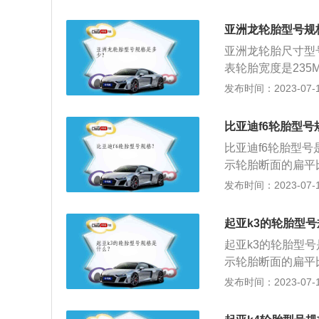
815mm、146
族前脸，大尺寸进
亚洲龙轮胎型号规
体式设计，营造出
亚洲龙轮胎尺寸型号有
栅，更加突出运动
表轮胎宽度是235
5%，字母R代表子
发布时间：2023-07-17
L。除了型号，轮
如M-棉帘布，R-
比亚迪f6轮胎型号
胎。速度等级：表
比亚迪f6轮胎型号是
轮胎从4.8km/h
示轮胎断面的扁平比
H：210km/h；V
寸。中间的字母或符
发布时间：2023-07-17
胎相配用的轮辋规格
胎；“一”表示低压胎
号，轮胎上还标有
起亚k3的轮胎型
布，R-人造丝帘布
起亚k3的轮胎型号是
等级：表明轮胎在
示轮胎断面的扁平比
8km/h到300k
17代表轮辋直径是1
发布时间：2023-07-17
m/h；V：240km
号，轮胎上还标有
的轮辋规格。便于实
布，R-人造丝帘布