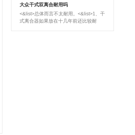
室，最后形成废气排出，就可以让三元
无法制作，需要将车辆送到修理厂或4s
造成烧机油。<&list>3、机油粘度。使用
大众干式双离合耐用吗
催化器得到清洗，排气管堵塞的情况就
店；<&list>2.车辆半轴套管防尘罩破
机油粘度过小的话，同样会有烧机油现
<&list>总体而言不太耐用。<&list>1、干
能够得到解决。
裂，破裂后会出现漏油现象，使半轴磨
象，机油粘度过小具有很好的流动性，
式离合器如果放在十几年前还比较耐
损严重，磨损的半轴容易损坏，产生异
容易窜入到气缸内，参与燃烧。<&list>
用，但是由于现在的汽车发动机动力输
响；<&list>3.稳定器的转向胶套和球头
4、机油量。机油量过多，机油压力过
出越来越高，使得干式离合器散热不足
老化，一般是使用时间过长造成的。解
大，会将部分机油压入气缸内，也会出
的缺陷也逐渐暴露出来。<&list>2、由于
决方法是更换新的质量好的转向橡胶套
现烧机油。<&list>5、机油滤清器堵塞：
干式双离合的工作环境暴露在空气中，
和球头。
会导致进气不畅，使进气压力下降，形
而离合器的散热也是通离合器罩上面的
成负压，使机油在负压的情况下吸入燃
几个小孔来进行散热。但是在行驶过程
烧室引起烧机油。<&list>6、正时齿轮或
中变速箱需要换挡，就不得不使得离合
链条磨损：正时齿轮或链条的磨损会引
器频繁工作。<&list>3、长时间的低速行
起气阀和曲轴的正时不同步。由于轮齿
驶以及过于频繁的启停，导致离合器的
或链条磨损产生的过量侧隙，使得发动
温度不断升高，而低速行驶时空气流动
机的调节无法实现：前一圈的正时和下
效率不高，无法将离合器中的热量有效
一圈可能就不一样。当气阀和活塞的运
的带走，导致离合器内部的温度不断升
动不同步时，会造成过大的机油消耗。
高，加速离合器的磨损。
解决方法：更换正时齿轮或链条。<&list
>7、内垫圈、进风口破裂：新的发动机
设计中，经常采用各种由金属和其他材