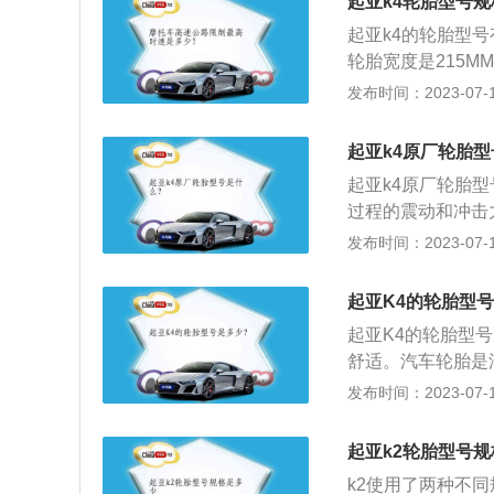
起亚k4轮胎型号
等级：表明轮胎在
起亚k4的轮胎型号有
8km/h到300k
轮胎宽度是215M
m/h；V：240km
0%，字母R代表子
发布时间：2023-07-17
的轮辋规格。便于实
L。除了型号，轮
如M-棉帘布，R-
起亚k4原厂轮胎
胎。速度等级：表
起亚k4原厂轮胎型
轮胎从4.8km/h
过程的震动和冲击
H：210km/h；V
是：长4720mm、
发布时间：2023-07-17
胎相配用的轮辋规格
悬架是麦弗逊式独
增压发动机，最大马
起亚K4的轮胎型
起亚K4的轮胎型号
舒适。汽车轮胎是
到重视。起亚K4
发布时间：2023-07-17
时尚。起亚K4的车
和1.6T涡轮增压
起亚k2轮胎型号
k2使用了两种不同规