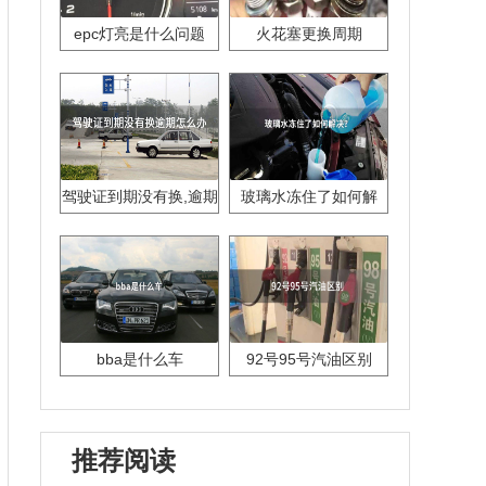
epc灯亮是什么问题
火花塞更换周期
驾驶证到期没有换,逾期
玻璃水冻住了如何解
怎么办??
决？
bba是什么车
92号95号汽油区别
推荐阅读