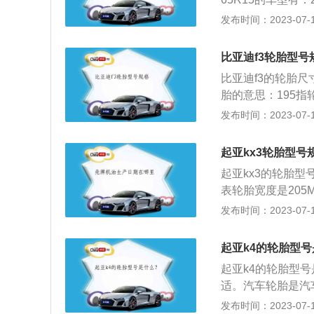
V的耐磨指数是标准
先锋派星辰版；2021款
周年特别版GLS；20
发布时间：2023-07-17
为AA、A、B、C四
索家。进口奥迪A42
厢1.6LATPremiu
A、B、C三个等级
245/45R18的车型有：
S。3、175/70R
号。18：2018年
比亚迪f3轮胎型号
oadquattro冰雪
TTOP；2015款两厢
者买电子产品一样
大探险家版；2021款
比亚迪f3的轮胎尺寸是
Premium；2015
老化在所难民，老
字225代表轮胎宽
胎的意思：195指
规格尺寸可以在轮胎
意它的生产日期。4
宽度的50%，字母
胎，表示轮辋直径
发布时间：2023-07-17
宽度为185毫米，
+1层尼龙Sidewa
功经验及模式。m
圈上。使用轮胎的
冷却状态下最大气压值
的机器占有空间最
度，影响安全性、
起亚kx3轮胎型号
气压值也是我们要
沿用原有的蓝白相
（1）过低：胎侧
个）胎压监测仪。
起亚kx3的轮胎型号有
列、图形的颜色都
屈变形增大，帘线
有胎压监测，而老
表轮胎宽度是205
精髓，令比亚迪品
层，橡胶老化，严
果做不到开车前检
5%，字母R代表子午
发布时间：2023-07-17
打造国际品牌这个
高，帘线受到过度
h，百公里油耗5
提高，不断提高企
冠中心部位的不规
汉语拼音表示，如M
亚迪F3是比亚迪汽
起亚k4的轮胎型
理轮胎花纹中的异
丝子午线帘布轮胎
9月22日在山东
气。3、勤查胎温
起亚k4的轮胎型号
度。字母A至Z代表轮
升，所以夏季行车
适。汽车轮胎是汽
有：Q：160km/h；
重视。起亚k4是东
发布时间：2023-07-17
轮辋规格：表示与