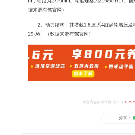
m，轴距为2770mm。轮胎规格为215/50 R
据来源有驾官网）
2、动力结构：其搭载1.6t直系4缸涡轮增压发
29kW。（数据来源有驾官网）
本文内容为中华网·汽车（
auto.
分享：