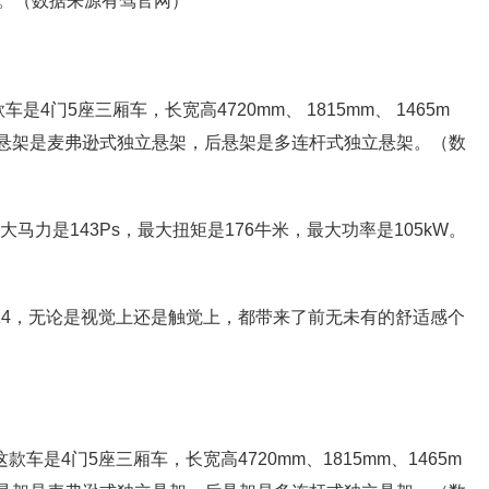
。（数据来源有驾官网）
这款车是4门5座三厢车，长宽高4720mm、 1815mm、 1465m
16。前悬架是麦弗逊式独立悬架，后悬架是多连杆式独立悬架。（数
大马力是143Ps，最大扭矩是176牛米，最大功率是105kW。
K4，无论是视觉上还是触觉上，都带来了前无未有的舒适感个
RM这款车是4门5座三厢车，长宽高4720mm、1815mm、1465m