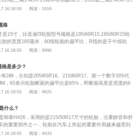
轮胎的4.2倍。TrectionA：牵引力指数A，牵引力指数总共分
Avant先锋派40TFSI豪华动感型；2021款allroadquattro探
19款三厢1.4LMTGL。2、195/55R16的车型有：2019款三
 16:18:55
阅读：1016
个等级。TemperatureA：耐高温指数A，耐高温指数总共分为
45/35R19的车型有：2023款Avant大探险家版。进口奥迪A4
m；2019款三厢1.6LATPremium；2017款CROSS1.4LATGL
。3、轮胎规格三：LF2Y：生产商编号。D4CR：生产厂编
2023款allroadquattro；2022款allroadquattro；2022款allr
14的车型有：2015款两厢1.4LATGLS炫酷版；2015款三厢1.4LA
生产。17：2018年第17个周。tips：就跟我们买食品，买饮料或
规格
运动版。进口奥迪A4245/40R19的车型有：2023款allroadquattro
1.4LATGLS。4、195/50R16的车型有：2015款三厢1.4LAT
，产品的生产日期需要着重注意，因为轮胎是橡胶制品，自然
allroadquattro探索家觅境版。以225/50R17为例：第一个数
15寸，比亚迪f3轮胎型号规格是195/60R15,195/60R15轮
款三厢1.6LATPremium；2015款两厢1.6LATPremium。轮胎的
化之后轮胎的各项指标必然都有所下滑，所以买轮胎时一定注
度是225MM，50表示轮胎断面的扁平比是50%，即断面高度是
轮胎的宽度185毫米，60指轮胎的扁平比，R指的是子午线轮
侧面看到。轮胎规格介绍：例如185/65R15，这代表轮胎的
、轮胎规格四：PliesTread（胎冠）：1层聚酯纤维+2层钢丝
R代表子午线轮胎，17代表轮辋直径是17英寸。
为15寸。比亚迪F3的设计理念是借鉴了日、韩系汽车发展的成
 16:18:55
阅读：9996
扁平比为65，r代表子午线轮胎，15表示可以安装在15英寸的轮
ll（胎壁）：2层聚酯纤维5、轮胎规格五：MaxPress350kPa：
m的设计理念（即表示人能够享受车内空间的最大化，车必需
注意事项：1、定期查气压轮胎气压力关系到轮胎扁平率和刚
350千帕Max850KG：单轮胎最大载重量850公斤。tips：
小）。贯穿f3设计始终。比亚迪车标含义比亚迪新标志将不再
操纵性和舒适性，所以一定要合标准，气压过高过低都不好。
规格是多少？
特别注意的，有能力的车友可以自己加装四个（一个轮胎一
间色，图案改为椭圆形状，并加入了光影元素。从字体的排
内层受到极大的压缩力，外层受到相当大的伸张力，滚动时伸
目前市场上新推出的车型，只要配置稍微高一些的都会原厂配
2种，分别是205/65R16、215/60R17。第一个数字205代
发生了巨大变化，突出了比亚迪汽车的创新、科技和企业文化
材料产生过度伸屈变形，致使轮胎温度上升，帘线疲劳、脱
一些的车就没有了，胎压过高或过低都会影响到行车安全，如
MM，65表示轮胎断面的扁平比是65%，即断面高度是宽度的6
牌注入了新的内涵和活力。通过这次换标，比亚迪汽车将围绕
重时使帘线折断爆破。（2）过高：汽车轮胎使用中气压过
查四轮的胎压，那还是把它交给机器吧。
线轮胎,16代表轮辋直径是16英寸。起亚kx3最高车速172km/
 16:18:55
阅读：9625
目标，全面促进企业产、科、研、销各个层面国际品牌意识的
伸张，胎体变形，以及轮胎与路面接触面积减少，造成中部胎
.4L。除了型号，轮胎上还标有以下常用数据：胎体帘线材料：以
业的市场洞察力，最终达到比亚迪品牌的优质和高含金量。比
则磨耗。行驶中遇有障碍物时胎体易发生内裂和爆炸。2、清
-棉帘布，R-人造丝帘布，N-尼龙帘布，G-钢丝帘布，ZG-钢
车下线的一款a+级乘用车，于2005年4月16日正式下线。同年
号是什么？
物轮胎花纹中的小石子要及时挖去，以免嵌入轮胎，造成漏
。速度等级：表明轮胎在规定条件下承载规定负荷的最高速
济南召开了上市发布会，并一同公布了前期上市的四个车款。
要保持中速行驶，保持胎温正常，胎温剧增，气压也随之上
是韩泰H426，采用的是215/50R17尺寸的轮胎，注重静音和舒
胎从4.8km/h到300km/h的认证速度等级。常用的速度等级
要特别注意胎温，否则轮胎容易发生爆破。
车的重要部件之一，轮胎在汽车上所起的重要作用越来越受到
H：210km/h；V：240km/h；W：270km/h；Y：300km/h；
风悦达起亚的一款中级车型，该车的长宽高分别为4720mm、1
 16:18:55
阅读：9433
轮胎相配用的轮辋规格。便于实际使用，如标准轮辋5.00F。