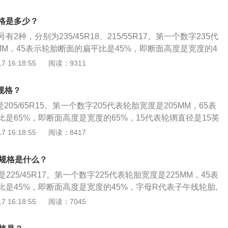
5mm，轴距为2770mm。外观方面，这款车传承标志性的虎啸式家
气格栅采用横竖交错的窗格式镀铬条装饰，并与保险杆采用一
格是多少？
沉稳大气的前脸造型，此外这款车还提供了蜂窝式前进气格
2种，分别为235/45R18、215/55R17。第一个数字235代
氛围。
MM，45表示轮胎断面的扁平比是45%，即断面高度是宽度的4
午线轮胎,18代表轮辋直径是18英寸。亚洲龙百公里油耗6.2
 16:18:55
阅读：9311
胎上还标有以下常用数据：胎体帘线材料：以汉语拼音表示，
人造丝帘布，N-尼龙帘布，G-钢丝帘布，ZG-钢丝子午线帘布轮
规格？
明轮胎在规定条件下承载规定负荷的最高速度。字母A至Z代表
205/65R15。第一个数字205代表轮胎宽度是205MM，65表
到300km/h的认证速度等级。常用的速度等级有：Q：160km/h；
是65%，即断面高度是宽度的65%，15代表轮辋直径是15英
：240km/h；W：270km/h；Y：300km/h；轮辋规格：表示与轮
号有特殊含义：“X”表示高压胎；“R”、“Z”表示子午
 16:18:55
阅读：8417
。便于实际使用，如标准轮辋5.00F。
。比亚迪f6最高车速175km/h，百公里油耗为8.2L。除了型
以下常用数据：胎体帘线材料：以汉语拼音表示，如M-棉帘
号规格是什么？
，N-尼龙帘布，G-钢丝帘布，ZG-钢丝子午线帘布轮胎。速度
225/45R17。第一个数字225代表轮胎宽度是225MM，45表
规定条件下承载规定负荷的最高速度。字母A至Z代表轮胎从4.
是45%，即断面高度是宽度的45%，字母R代表子午线轮胎,
m/h的认证速度等级。常用的速度等级有：Q：160km/h；H：210k
7英寸。起亚k3最高车速200km/h，百公里油耗5.3L。除了型
 16:18:55
阅读：7045
/h；W：270km/h；Y：300km/h；轮辋规格：表示与轮胎相配用
以下常用数据：胎体帘线材料：以汉语拼音表示，如M-棉帘
际使用，如“标准轮辋5.00F”。
，N-尼龙帘布，G-钢丝帘布，ZG-钢丝子午线帘布轮胎。速度