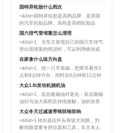
固特异轮胎什么档次
<&list>固特异轮胎是高档品牌，是美国
的汽车轮胎品牌。虽然是高档轮胎品
牌，但是中高低端的轮胎都有生产，这
国六排气管堵塞怎么清理
也是为了更好的开拓市场。
<&list>1、当车主发现自己的国六车排气
管出现堵塞的情况时，可以利用铁丝或
者是细棍，直接将杂物给取出来，如果
在家拿什么练方向盘
堵塞情况比较严重，也可以采取应急措
<&list>1、找一只平底锅，把两耳看作3
施。 <&list>2、直接利用木棍将所有的
点和9点钟方向，同时在6点钟和12点钟
杂物推到排气管里面的位置处，然后将
方向做一个标记。 <&list>2、双手握住
三元催化器拆解开，就可以将堵塞的东
大众1.8t发动机烧机油
平底锅两耳，然后往左打半圈、一圈、
西取出来。但如果是因为积碳过多引起
<&list>1、前后曲轴油封老化：前后曲轴
一圈半的练习，往右同样也要打相同的
的堵塞，就需要将三元催化器泡在草酸
油封与油大面积且持续接触，油的杂质
圈数。 <&list>3、最后强调要反复练
中进行清洗。 <&list>3、也可以利用清
和发动机内持续温度变化使其密封效果
习，这样就可以形成肌肉记忆，在真实
大众冬天过减速带咯吱咯吱响
洗剂对堵塞的情况得到解决，将清洗剂
逐渐减弱，导致渗油或漏油。<&list>2、
驾驶车辆时，不需要记忆也能打好方
放在燃油箱中，与燃油混合后，车辆启
<&list>1.转向器拉杆头有较大间隙，判
活塞间隙过大：积碳会使活塞环与缸体
向。
动时，就可以和汽油一起进入到燃烧
断间隙需要专用仪器和工具，车主本人
的间隙扩大，导致机油流入燃烧室中，