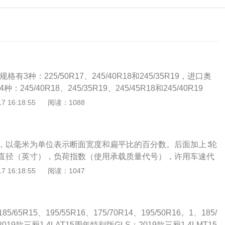
有3种：225/50R17、245/40R18和245/35R19，进口奥
245/40R18、245/35R19、245/45R18和245/40R19
）。国产奥迪A4225/50R17的车型有：2022款35TFSI时
 16:18:55
阅读：1088
4245/40R18的车型有：2023款40TFSI时尚动感型；2023
型；2023款40TFSI豪华动感型；2023款40TFSI豪华动感型星
FSI时尚动感型；2022款40TFSI时尚致雅型；2022款40TFSI
，以毫米为单位表示断面宽度和扁平比的百分数。后面加上∶轮
款40TFSI豪华致雅型；2021款40TFSI进享人生版。国产奥迪
直径（英寸），负荷指数（使用承载质量代号），许用车速代
车型有：2023款40TFSIquattro豪华动感型；2023款45TFSIquat
为195/65R1591V，那么这个数字就是具体阐述轮胎的具体
 16:18:55
阅读：1047
2款40TFSIquattroRS套件燃速型；2022款45TFSIquattro臻
：轮胎规格一：225：车胎宽225毫米65：扁平比为65R：子
245/40R18的车型有：2023款Avant40TFSI时尚动感型；
102：最大载重指数，代表单轮胎最大载重为850公斤V：最高车
TFSI豪华动感型；2022款Avant40TFSI时尚致雅型；2022款Ava
高车速为240公里/小时。2、轮胎规格二：Treadwear42
型；2022款Avant40TFSI豪华动感型；2021款Avant先锋派40
/65R15、195/55R16、175/70R14、195/50R16。1、185/
，标准轮胎的耐磨指数为100，也就意味着这条马牌轮胎UC6SU
021款Avant先锋派40TFSI时尚动感型；2021款Avant40TFSI
019款三厢1.4LAT15周年特别版GLS；2019款三厢1.4LMT15