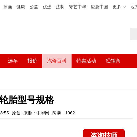
插画
健康
公益
优选
法制
守艺中华
应急中国
更多
地
选车
报价
汽修百科
特卖活动
经销商
4轮胎型号规格
8:55
原创
来源：中华网
阅读：1062
咨询技师