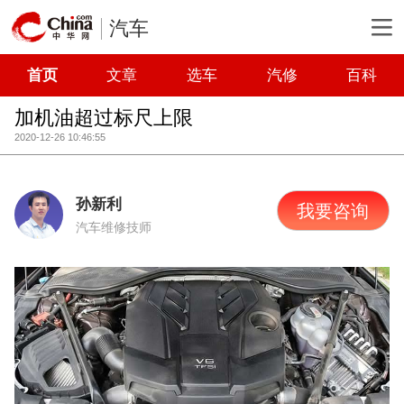
汽车
首页
文章
选车
汽修
百科
加机油超过标尺上限
2020-12-26 10:46:55
孙新利
我要咨询
汽车维修技师