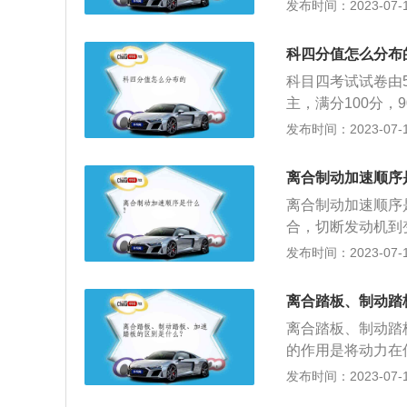
步和实现平顺换挡
发布时间：2023-07-17
门，主要作用就是
板，使发动机与变
油门踩到底。
的动力。2、制动
科四分值怎么分布
动档中的停车档，
科目四考试试卷由
踏量，来控制发动
主，满分100分
的转速。离合处于
是机动车驾驶证考
发布时间：2023-07-17
动。汽车的制动和
象和复杂道路条件
进，而油门呢则是
发生交通事故后的
意味着离合的作用
离合制动加速顺序
型有判断题、单选
使得汽车平稳起步
离合制动加速顺序
试之前可以去网站
可以在汽车发生紧
合，切断发动机到
出错的问题进行巩
以在起车或是换挡
同时踩刹车离合，
发布时间：2023-07-17
背”，学员在记忆
地使用刹车离合非
祸等突发状况时会
降下来之后再踩离
试小技巧任何考试
离合踏板、制动踏
万不要踩离合，一
要注意检查、设身
离合踏板、制动踏
下破的时候速度过
分”。4、保持精
的作用是将动力在
速行车的时候需要
完之后让自己迅速
固定一个轮或盘，
发布时间：2023-07-17
候一定要点刹，这
产生制动力矩；加
护。