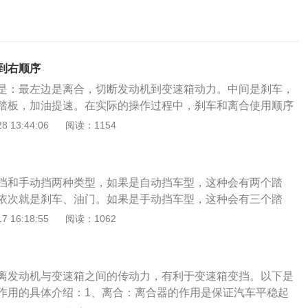
到右顺序
是：最左边是离合，切断发动机到变速箱动力。中间是刹车，
踏板，加油提速。在实际的操作过程中，刹车和离合使用顺序
。如经常同时踩刹车离合，会严重缩短他们的寿命，严重时会
 13:44:06
阅读：1154
所以要正确的使用刹车离合非常重要。正确操作：对于高速行
，依旧要先踩刹车后踩离合，然后进行换挡。踩刹车的时候一
车效果好，而且不会让人有顿挫感，更是对汽车本身的一种保
挡和手动挡两种类型，如果是自动挡车型，这种会有两个踏
不要紧急刹车，高速行驶的车子刹车距离会正常，如果紧急刹
依次就是刹车、油门。如果是手动挡车型，这种会有三个踏
来车造成追尾事件，严重时造成生命危险。
依次就是离合器、刹车、油门。相关介绍：1、离合器，正常
 16:18:55
阅读：1062
板只有在起步以及更换挡位期间使用，因此左脚不建议长时间
。离合器就是代表对车辆动力进行切断的装置，当踩下离合器
齿轮，跟车轮驱动齿轮的链接就会分开。2、刹车，当踩下刹
离发动机与变速箱之间的传动力，有利于变速箱变挡。以下是
车轮，从而起到减速的效果。不过不建议长时间刹车减速，也
作用的具体介绍：1、离合：离合器的作用是保证汽车平稳起
驶，否则很容易造成刹车盘偏热，造成刹车性能下降。3、油