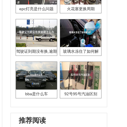
epc灯亮是什么问题
火花塞更换周期
驾驶证到期没有换,逾期
玻璃水冻住了如何解
怎么办??
决？
bba是什么车
92号95号汽油区别
推荐阅读