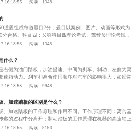
。在汽车行驶过程中，驾驶员可根据需要踩下或松开离合器踏
 16:18:55
阅读：1048
控制车辆的速度，如果想要让车辆行驶速度很快，就必须要把
速箱暂时分离和逐渐接合，以切断或传递发动机向变速器输入
：制动器的作用是把行驶中的汽车减速直至停车。手刹或者自
的
锁住传动轴或者后轮。3、油门：油门的作用是通过控制其踩
50道题组成每道题目2分，题目以案例、图片、动画等形式为
机节气门开度，控制进气量，电脑控制油量，从而控制发动机
，90分合格。科目四：又称科目四理论考试、驾驶员理论考试，
最左边位置，油门处于最右边位置，而两者之间夹着的就是制
核的一部分。主要内容包括：安全文明驾驶操作要求、恶劣气
 16:18:55
阅读：1045
油门有什么作用是比较明显的，所谓制动就是刹车阻止车辆前
下的安全驾驶知识、爆胎等紧急情况下的临危处理方法，以及
加速作用。在汽车行进过程中，多使用油门和制动，但这并不
处理知识等。科目四考试技巧1、多做模拟题科目四的题目类
小。汽车的离合器是发动机和变速箱之间的重要枢纽，它可以
是什么？
题、多选题，内容类型有文字题、图片题、视频题。学员在考
，在汽车需要换挡的时候也可以保护汽车平稳前进，同时它还
是右侧为油门踏板，加油提速、中间为刹车、制动、左侧为离
上做做题库里面的习题，进行针对性的模拟训练，并对练习中
急制动时保护车的零件，小小的离合器可是有很大作用的。所
变速箱动力。刹车和离合使用顺序对汽车的影响很大，如经常
固。2、巩固理论知识理论考试当然要“背”，但并不是“死记硬
时，一定要将离合踩到底，这样可以保护汽车零件。
会严重缩短汽车的使用寿命，严重时会危及到生命，所以正确
 16:18:55
阅读：9948
知识点的时候最好能跟日常生活联系起来记忆，比如自己遇到车
常重要。对于紧急刹车正确的做法是，应该先踩刹车，等车速
怎么处理、在恶劣天气行车时会怎么做等等。3、掌握一些考
合，这样不会熄火也不会对汽车造成伤害。在下坡的过程中千
都要掌握一些小技巧，比如，题目一定要看全面、答完题目后
板、加速踏板的区别是什么？
旦踩了离合就相当于空挡滑行，是相当危险的一种行为，如果
处地的去思考题目等等，这些好习惯都能在学员考试中“加
板、加速踏板的工作原理和作用不同。工作原理不同：离合器
快，需要加速的时候可以轻点刹车，但是千万不要踩离合。高
神适度紧张学员们一定要放平心态、保持适度紧张，在科目三考
传递的过程中分离开；制动踏板的工作原理在机器的高速轴上
减速，依旧要先踩刹车后踩离合，然后进行换挡。踩刹车的时
且全神贯注的去准备科目四考试，乘胜追击、一举拿下。
在机座上安装与之相顺应的闸瓦、带或盘，在外力作用下使之
 16:18:55
阅读：8153
样刹车效果好，也不会有顿挫感，更是对汽车本生的一种保
速踏板通过控制其踩踏量，来控制发动机节气门开度，控制进