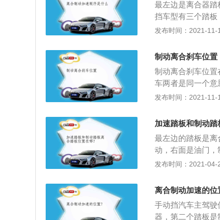
考试成绩有效。驾
最左边是离合器踏
有顿挫感，更是对
指道路交通安全法
挡车型有三个踏板
的车子刹车距离会
科目；科目三考试
右边是油门踏板。
发布时间：2021-11-10
时造成生命危险。
目。安全文明驾驶
命。在起步时，需
实际的官方说法中
又不完全结合。如
制动离合刹车位置
的原因就是因为发
制动离合刹车位置
会导致发动机熄火
车两者是同一个意
差。使用半联动技
刹，脚刹是我们平
发布时间：2021-11-10
换挡时，也需要踩
动，当汽车停车以
油门踏板并且缓慢
离合踏板，右边有
离配合，在换挡后
加速踏板和制动踏
的，一般左脚控制
最左边的踏板是离
车型，就只有刹车
动，右面是油门，
手刹一共有三种，
踏板应迅速踩下并
发布时间：2021-04-28
着汽车的升级换代
2、在汽车正常行
的车型很少，一般
成离合器片的快速
喜欢两只脚控制刹
离合制动加速的位
板；3、如果制动
度把握不相同，容
手动挡汽车主驾驶
板。在特殊情况下
器，第二个踏板是