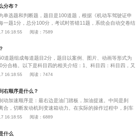
量，从而控制发动机的转速。作用不同：离合踏板的作用是通
么分布？
纵，实现离合器前后部分(发动机和变速器)的接合和分离，防
为单选题和判断题，题目是100道题，根据《机动车驾驶证申
是行车制动器的操纵装置，用以控制车辆减速和停车；加速踏
每一题1分，总分100分，考试时答错11题，系统会自动交卷结
要作用是控制发动机节气门的开度，从而控制发动机的动力输
又称科目一理论考试、驾驶员理论考试，是机动车驾驶证考核
 16:18:55
阅读：7589
别加速踏板的位置及驾驶员要求的发动机功率，这是发动机管
容包括驾车理论基础、道路安全法律法规、地方性法规等相关
规定位置最重要的输入参数，发动机DME控制单元在考虑其他
上机考试，考试时间有限制，考试的时间为45分钟。科目一试
可计算出需要的电子气门控制系统位置或节气门位置
？
机动车管理规定；道路通行条件及通行规定；道路交通安全违
50道题组成每道题目2分，题目以案例、图片、动画等形式为
路交通事故处理相关规定；机动车基础知识；地方性法规；大
，90分合格。以下是科目四的相关介绍：1、科目四：科目四，又
统与安全装置知识；轮式自行机械车、有轨电车、无轨电车专
、驾驶员理论考试，是机动车驾驶证考核的一部分。《中华人
 16:18:55
阅读：7474
试注意事项：科一考试时学员注意着装，不准穿拖鞋，电子产
第139号》实施后，科目三考试分为两项内容，除路考外，又
进入考场，带好身份证，排队进入候考大厅。观察大屏幕上注
识考试，俗称“科目四”，考量“车德”。因为这个考试在科目三之
入考场前将随身物品放入保险柜。进入考场，身份核对处分配
到右顺序是什么？
惯称之为科目四考试。2、主要内容包括：安全文明驾驶操作
考试，注意摄像头对准自己遵守考试纪律，一次不过当天有补
制动加速顺序是：最右边是油门踏板，加油提速。中间是刹
复杂道路条件下的安全驾驶知识、爆胎等紧急情况下的临危处
新预约。结束后，排队领取成绩单，并签字，没有签字视为无
离合，切断发动机到变速箱动力。在实际的操作过程中，刹车
交通事故后的处理知识等。
有预约次数的限制，每个科目考试一次，考试不合格的，可以
汽车的影响很大。如经常同时踩刹车离合，会严重缩短他们的
 16:18:55
阅读：6889
补考或者补考仍不合格的，本次考试终止，申请人应当重新预
及到人的生命，所以要正确的使用刹车离合非常重要。以下是
和科目三则规定只有5次考试机会，科目二、科目三考试应当
作：对于高速行车的时候需要减速，依旧要先踩刹车后踩离
是什么
目三安全文明驾驶常识考试不合格的，已通过的道路驾驶技能
。踩刹车的时候一定要点刹，这样刹车效果好，而且不会让人