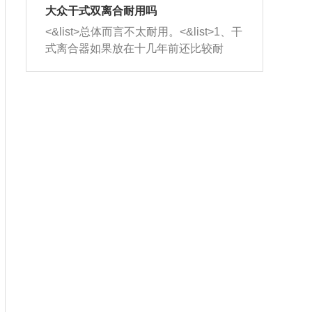
室，最后形成废气排出，就可以让三元
无法制作，需要将车辆送到修理厂或4s
造成烧机油。<&list>3、机油粘度。使用
大众干式双离合耐用吗
催化器得到清洗，排气管堵塞的情况就
店；<&list>2.车辆半轴套管防尘罩破
机油粘度过小的话，同样会有烧机油现
<&list>总体而言不太耐用。<&list>1、干
能够得到解决。
裂，破裂后会出现漏油现象，使半轴磨
象，机油粘度过小具有很好的流动性，
式离合器如果放在十几年前还比较耐
损严重，磨损的半轴容易损坏，产生异
容易窜入到气缸内，参与燃烧。<&list>
用，但是由于现在的汽车发动机动力输
响；<&list>3.稳定器的转向胶套和球头
4、机油量。机油量过多，机油压力过
出越来越高，使得干式离合器散热不足
老化，一般是使用时间过长造成的。解
大，会将部分机油压入气缸内，也会出
的缺陷也逐渐暴露出来。<&list>2、由于
决方法是更换新的质量好的转向橡胶套
现烧机油。<&list>5、机油滤清器堵塞：
干式双离合的工作环境暴露在空气中，
和球头。
会导致进气不畅，使进气压力下降，形
而离合器的散热也是通离合器罩上面的
成负压，使机油在负压的情况下吸入燃
几个小孔来进行散热。但是在行驶过程
烧室引起烧机油。<&list>6、正时齿轮或
中变速箱需要换挡，就不得不使得离合
链条磨损：正时齿轮或链条的磨损会引
器频繁工作。<&list>3、长时间的低速行
起气阀和曲轴的正时不同步。由于轮齿
驶以及过于频繁的启停，导致离合器的
或链条磨损产生的过量侧隙，使得发动
温度不断升高，而低速行驶时空气流动
机的调节无法实现：前一圈的正时和下
效率不高，无法将离合器中的热量有效
一圈可能就不一样。当气阀和活塞的运
的带走，导致离合器内部的温度不断升
动不同步时，会造成过大的机油消耗。
高，加速离合器的磨损。
解决方法：更换正时齿轮或链条。<&list
>7、内垫圈、进风口破裂：新的发动机
设计中，经常采用各种由金属和其他材