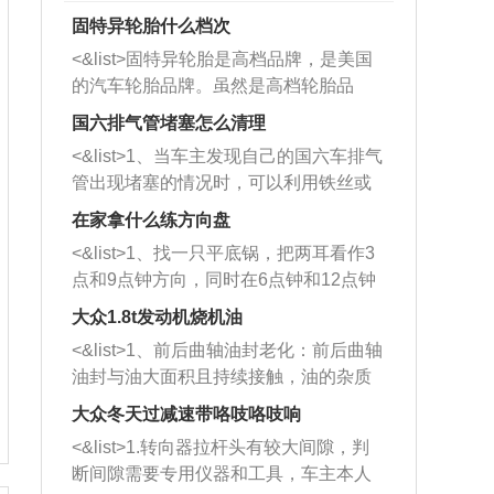
固特异轮胎什么档次
<&list>固特异轮胎是高档品牌，是美国
的汽车轮胎品牌。虽然是高档轮胎品
牌，但是中高低端的轮胎都有生产，这
国六排气管堵塞怎么清理
也是为了更好的开拓市场。
<&list>1、当车主发现自己的国六车排气
管出现堵塞的情况时，可以利用铁丝或
者是细棍，直接将杂物给取出来，如果
在家拿什么练方向盘
堵塞情况比较严重，也可以采取应急措
<&list>1、找一只平底锅，把两耳看作3
施。 <&list>2、直接利用木棍将所有的
点和9点钟方向，同时在6点钟和12点钟
杂物推到排气管里面的位置处，然后将
方向做一个标记。 <&list>2、双手握住
三元催化器拆解开，就可以将堵塞的东
大众1.8t发动机烧机油
平底锅两耳，然后往左打半圈、一圈、
西取出来。但如果是因为积碳过多引起
<&list>1、前后曲轴油封老化：前后曲轴
一圈半的练习，往右同样也要打相同的
的堵塞，就需要将三元催化器泡在草酸
油封与油大面积且持续接触，油的杂质
圈数。 <&list>3、最后强调要反复练
中进行清洗。 <&list>3、也可以利用清
和发动机内持续温度变化使其密封效果
习，这样就可以形成肌肉记忆，在真实
大众冬天过减速带咯吱咯吱响
洗剂对堵塞的情况得到解决，将清洗剂
逐渐减弱，导致渗油或漏油。<&list>2、
驾驶车辆时，不需要记忆也能打好方
放在燃油箱中，与燃油混合后，车辆启
<&list>1.转向器拉杆头有较大间隙，判
活塞间隙过大：积碳会使活塞环与缸体
向。
动时，就可以和汽油一起进入到燃烧
断间隙需要专用仪器和工具，车主本人
的间隙扩大，导致机油流入燃烧室中，