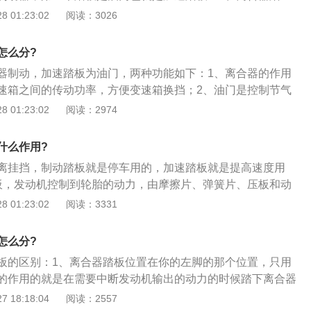
好相反，一个是使汽车减速的操纵装置，一个是使汽车加速的
轮胎的动力，由摩擦片、弹簧片、压板和动力输出轴组成；
 01:23:02
阅读：3026
两个踏板都是由右脚来操纵的，所以在开车时右脚是不可以离
制车速直至停车，也是三个踏板中最大、最结实的一个。其功
不是搁在油门踏板上就得搁在制动踏板上，至于是否踩下去那
3、加速踏板：控制燃油供应。提高和降低发动机转速，增加
怎么分?
功率。
器制动，加速踏板为油门，两种功能如下：1、离合器的作用
速箱之间的传动功率，方便变速箱换挡；2、油门是控制节气
混合器注入的速度，在某个挡位下，油门踏板越大（油门开度
 01:23:02
阅读：2974
烧得越快，汽车就越快；3，刹车也就是说减速装置，刹车可
然也可以使它停止，一般车辆都装有制动防抱死系统，即在制
什么作用?
，提高安全性。
离挂挡，制动踏板就是停车用的，加速踏板就是提高速度用
板，发动机控制到轮胎的动力，由摩擦片、弹簧片、压板和动
、制动踏板，控制车速直至停车，也是三个踏板中最大、最结
 01:23:02
阅读：3331
是减速或停车；3、加速踏板：控制燃油供应。提高和降低发
降低发动机输出功率。
怎么分?
板的区别：1、离合器踏板位置在你的左脚的那个位置，只用
的作用的就是在需要中断发动机输出的动力的时候踏下离合器
主、从动片处于分离位置，达到在发动机没有停止运行的状态
 18:18:04
阅读：2557