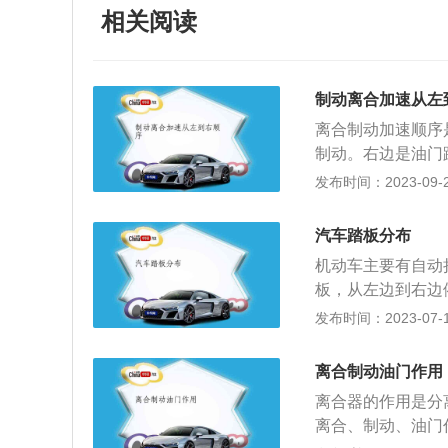
相关阅读
制动离合加速从左
离合制动加速顺序
制动。右边是油门
对汽车的影响很大
发布时间：2023-09-28
危及到人的生命，
车的时候需要减速
汽车踏板分布
定要点刹，这样刹
机动车主要有自动
护。高速路上千万
板，从左边到右边
车可能会和后面的
板，从左边到右边
发布时间：2023-07-17
情况下，离合器踏
放在离合器踏板上
离合制动油门作用
之后，发动机传动
离合器的作用是分
车之后，就会钳住
离合、制动、油门
不建议拖着刹车行