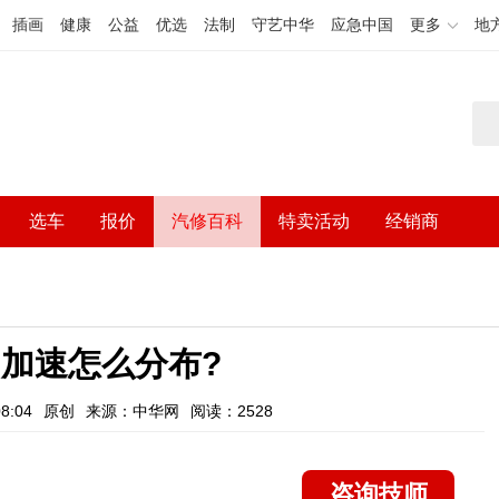
插画
健康
公益
优选
法制
守艺中华
应急中国
更多
地
选车
报价
汽修百科
特卖活动
经销商
加速怎么分布?
8:04
原创
来源：中华网
阅读：2528
咨询技师