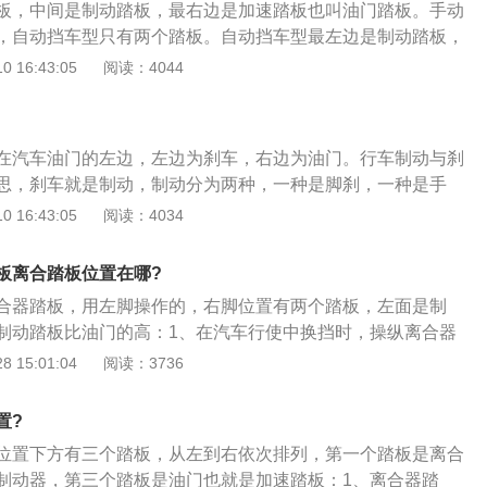
考共有3个科目，分别是科目一、科目二、科目三。科目一是
板，中间是制动踏板，最右边是加速踏板也叫油门踏板。手动
汽车本身的一种保护。高速路上千万不要紧急刹车，高速行驶
律、法规和相关知识考试科目；科目二是指场地驾驶技能考试
，自动挡车型只有两个踏板。自动挡车型最左边是制动踏板，
正常，如果紧急刹车可能会和后面的来车造成追尾事件，严重
分为两项内容，是指道路驾驶技能和安全文明驾驶常识考试科
使用离合器踏板是需要一定技巧的，否则会缩短离合器片寿
 16:43:05
阅读：4044
常识考试在科目三之后进行，所以都习惯称之为科目四考试。
要使用半联动技巧。半联动就是让离合器片结合一点点，但是
（即公安部123号令）没有科目四一说。
果起步时一下完全抬起离合器踏板，汽车发动机会熄火。熄火
动机飞轮与离合器片之间的转速差过大，一下结合离合器之后
在汽车油门的左边，左边为刹车，右边为油门。行车制动与刹
。半联动技巧就是为了降低发动机飞轮与离合器片之间的转速
思，刹车就是制动，制动分为两种，一种是脚刹，一种是手
巧时要控制时间，如果使用时间过长会加快离合器片磨损。在
时开车最常用到的，手刹是为了防止汽车溜车进行了二次制
 16:43:05
阅读：4034
下离合器踏板。换挡完成后，松开离合器踏板时应该缓慢踩下
后才能用到。如果是手动挡车型，一共有三个踏板，最左边是
抬起离合器踏板，这样会降低车辆的顿挫。有些驾驶员不会油
刹车踏板和油门踏板，离合踏板与刹车踏板和油门踏板是分开
车子会出现很大的顿挫，这样会降低乘坐舒适性。
板离合踏板位置在哪?
离合踏板，右脚分别控制刹车踏板和油门踏板，如果是自动挡
合器踏板，用左脚操作的，右脚位置有两个踏板，左面是制
踏板和油门踏板，所以只用右脚控制刹车和油门即可。汽车的
制动踏板比油门的高：1、在汽车行使中换挡时，操纵离合器
一种是机械手刹，机械手刹是最常见的，一种是电子手刹，随
抬起，不要出现半联动现象，否则会加速离合器片的磨损；
 15:01:04
阅读：3736
，电子手刹逐渐取代了机械手刹，还有一种是脚刹，脚刹使用
驶时，不可以把左脚长时间地搁在离合器踏板上，否则容易造
在日系车型里比较常见。有很多女司机车主驾驶自动挡车型时
磨损。在制动时，应该先踩下制动踏板，然后再踩下离合器踏
车油门，这种做法是非常不正确的，这样开车左脚和右脚的力
置?
后，车速不是很低，汽车不需要换挡时，就不要踩离合器踏
易引发交通事故。
位置下方有三个踏板，从左到右依次排列，第一个踏板是离合
，可以把离合器松到接合点左右来控制车速；4、制动踏板和
制动器，第三个踏板是油门也就是加速踏板：1、离合器踏