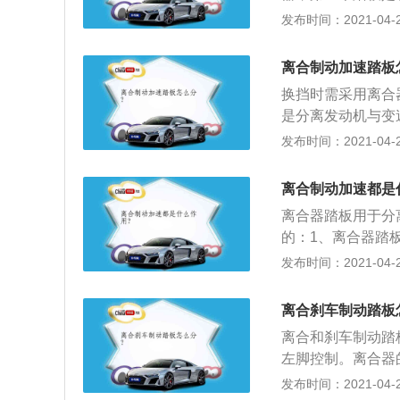
油门踏板的作用正
板，发动机控制到
发布时间：2021-04-28
操纵装置；5、这
2、制动踏板，控
开这两个踏板的，
能是减速或停车；
就要视情况而定。
离合制动加速踏板
和降低发动机输出
换挡时需采用离合
是分离发动机与变
门的开度使得油气
发布时间：2021-04-28
越大），发动机燃
以使汽车减速，当
离合制动加速都是
动时车轮不会抱死
离合器踏板用于分
的：1、离合器踏
力输出轴组成；2
发布时间：2021-04-28
实的一个。其功能
动机转速，增加和
离合刹车制动踏板
离合和刹车制动踏
左脚控制。离合器
踏板，控制离合器
发布时间：2021-04-27