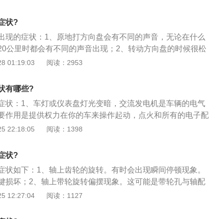
时有异响一般是机械部分，检査时可以左、右打方向，观察响
；3、方向盘打方向重故障一方面是转向机械部分的原因，如
症状?
题，可能是转向助力方面的原因。
出现的症状：1、原地打方向盘会有不同的声音，无论在什么
20公里时都会有不同的声音出现；2、转动方向盘的时候很松
重很硬很难转动；3、典型助力泵故障造成打方向盘困难，在
 01:19:03
阅读：2953
会出现异常严重的现象。
状有哪些?
症状：1、车灯或仪表盘灯光变暗，交流发电机是车辆的电气
要作用是提供权力在你的车来操作起动，点火和所有的电子配
了，车灯或仪表盘灯光开始变暗，一旦仪表灯或前大灯暗淡，
 22:18:05
阅读：1398
电机故障的明显标志；2、电瓶或蓄电池损坏，一个汽车电
补充汽车电瓶，只能充电到和能够接受的电荷点，电瓶电量不
症状?
继续运行，但很短的时间后，灯光将再次变得暗淡，说明随着
症状如下：1、轴上齿轮的旋转。有时会出现瞬间停顿现象。
，该车辆具有起动后的电瓶完全充电的困难，这个问题可能是
键损坏；2、轴上带轮旋转偏摆现象。这可能是带轮孔与轴配
；3、汽车发电机皮带，交流发电机中配合工作用的一个系统
径过小或带轮孔直径偏大；3、轴转动的齿轮出现周期性啮合
 12:27:04
阅读：1127
转动时，多余的摩擦会导致皮带升温，其产生的橡胶燃烧的气
是传动轴有弯曲现象造成的；4、轴与滚动轴承配合部位的直
火灾的味道的气息，这可能表明该皮带上的交流发电机皮带轮
动轴承内套中转动，使轴承位温升较高。