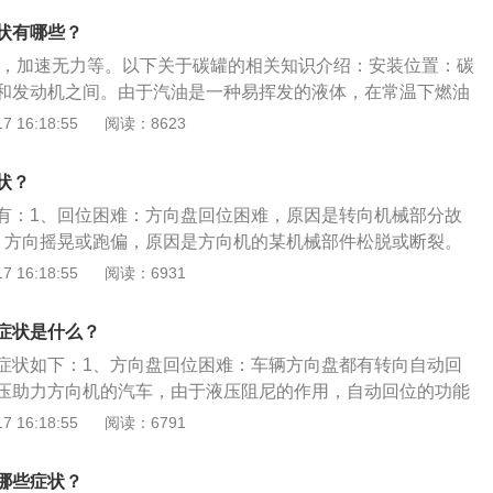
的问题，造成不必要的损失；5、鼓风机自身的问题导致的，
器，是汽车用于转向功能的最重要的零件。目前新出的车型大
较大时跑偏就较为明显则是外界的因素造成。在排除是汽车胎
或者是故障问题；解决办法：需要去当地的售后或者是维修厂
状有哪些？
压或电动助力系统，而机械式的转向器已经逐渐被淘汰。
能是方向机的某机械部件松脱或断裂造成。方向盘一边重一边
维修。鼓风机风扇转速慢的原因首先查看是不是使用时间过
大，加速无力等。以下关于碳罐的相关知识介绍：安装位置：碳
盘时感到一边转向轻快，另一半则转向沉重，出现这种症状一
清理下灰尘，就这样积累了太多的灰尘，造成风扇转动起来会
和发动机之间。由于汽油是一种易挥发的液体，在常温下燃油
一侧高压腔的密封件漏损所导致，还有一种可能就是由于该方
动比较吃力，转速就会减慢。建议定期对直流风扇进行清理，
燃料蒸发排放控制系统的作用是将蒸气引入燃烧并防止挥发到
 16:18:55
阅读：8623
当。
伤害是很大的。汽车鼓风机的作用是将空蒸发箱上方的风冷空
起重要作用的是活性碳罐贮存装置。作用：碳罐其实是隶属于
空气吹入车内。简单来说，鼓风机就是送风的功能。汽车空调
（EVAP）的一部分，该系统是为了避免发动机停止运转后燃
状？
、冷凝器、节流元件、蒸发器、鼓风机和必要的控制部件组
被引入。从1995年起，国家规定所有新出厂的汽车必须具备此
的温度和湿度，为乘客提供舒适的环境。如果汽车鼓风机坏
有：1、回位困难：方向盘回位困难，原因是转向机械部分故
降低了排放，而且也降低了油耗。
修理厂维修，因为需要拆手套箱或仪表板来检查鼓风机。汽车
：方向摇晃或跑偏，原因是方向机的某机械部件松脱或断裂。
由电机、调速电阻、控制开关三部分组成。
一边轻：方向盘一边重一边轻，原因是负责密封一侧高压腔的
 16:18:55
阅读：6931
方向机漏油：方向机漏油，原因是方向机的密封圈或油管老
用于转向功能的比较重要的零件，也是汽车行驶安全的重要保
症状是什么？
向系统、机械式液压动力转向系统、电子液压助力转向系统。
症状如下：1、方向盘回位困难：车辆方向盘都有转向自动回
压助力方向机的汽车，由于液压阻尼的作用，自动回位的功能
回位速度过慢，就说明回位功能有故障。这种故障一般都发生
 16:18:55
阅读：6791
2、方向摇晃或跑偏：汽车行驶在拱形路面的一侧上本身就有
形较大时跑偏就较为明显由外界的因素造成。在排除是汽车胎
哪些症状？