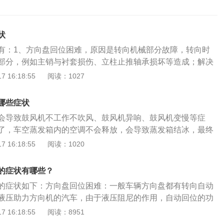
状
有：1、方向盘回位困难，原因是转向机械部分故障，转向时
部分，例如主销与衬套损伤、立柱止推轴承损坏等造成；解决
左、右打方向，观察响声的部位进行拆检；2、方向摇晃或跑
 16:18:55
阅读：1027
的某机械部件松脱或断裂；解决方法：建议车主去4S店或修理
无法解决此问题或容易使汽车产生新的问题，造成不必要的损
哪些症状
边重一边轻，原因是负责密封一侧高压腔的密封部件漏损；解
会导致鼓风机不工作不吹风、鼓风机异响、鼓风机变慢等症
修厂或者4S店检查并更换密封部件；4、方向机漏油，原因是
了，车空蒸发箱内的空调不会释放，会导致蒸发箱结冰，最终
油管老化；解决方法：更换新的油封和密封圈就可解决。如果
运行。鼓风机不工作的原因：1、鼓风机不工作不吹风可能是
 16:18:55
阅读：1020
可能是转向机壳体沙眼或裂痕。细小的裂痕和沙眼可以用密封
坏，一般是短路或者虚接的可能比较大；解决办法：车主需要
行驶途中，发现转动方向盘有明显的异响；解决方法：如果在
电源线；2、鼓风机里有异物；解决办法：首先将汽车的灰尘
发现异响是从方向盘下面发出来的，应该检查一下转向柱和汽
的症状有哪些？
看到鼓风机的叶片了；这时需要将鼓风机的开关打开，找到鼓
在汽车后面的脚垫太大，与转向柱直接接触，会随着转向柱的
的症状如下：方向盘回位困难：一般车辆方向盘都有转向自动
将杂物清除就可以了；3、鼓风机的保险出现了损坏；解决办
果没有润滑，就会产生摩擦声。在这种情况下，只需涂抹一些
液压助力方向机的汽车，由于液压阻尼的作用，自动回位的功
保险如果出现了损坏及时更换；4、车辆空调控制面板出现问
汽车用于转向功能的重要零件，也是汽车行驶安全的重要保
果回位速度过慢，就说明回位功能有故障，这种故障一般都发
 16:18:55
阅读：8951
议车主去4s店或修理厂进行维修，个人车主无法解决此问题或
向系统、机械式液压动力转向系统、电子液压助力转向系统。
。方向摇晃或跑偏：汽车行驶在供形路面的一侧上本身就有偏