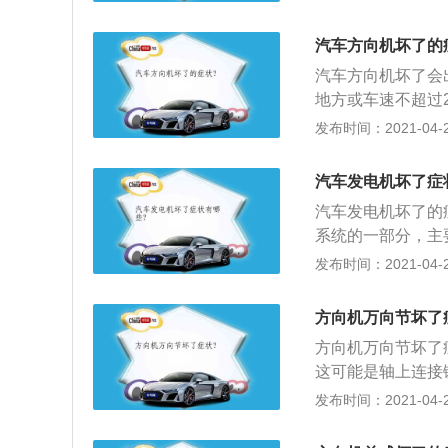
以及发晌声，转向
声的部位进行拆检
汽车方向机坏了的
果机械部分没有间
汽车方向机坏了会
地方或车速不超过
动或转动方向盘很
发布时间：2021-04-28
行驶过程中打方向
汽车发电机坏了症
汽车发电机坏了的
系统的一部分，主
件，发电机开始坏
发布时间：2021-04-25
这是潜在的交流发
瓶，作为发电机为
方向机万向节坏了
足或死亡，该车将
方向机万向节坏了
充电系统出现问题
这可能是轴上连接
与交流发电机有关
合间隙过大、轴直
发布时间：2021-04-25
皮带，皮带不自由
转动噪声，这可能
味，发现类似电气
径变小，轴会在滚