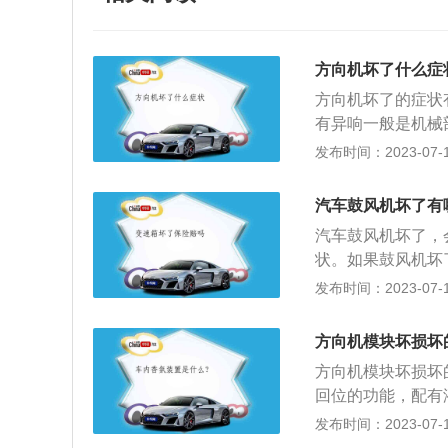
方向机坏了什么症
方向机坏了的症状
有异响一般是机械
方法：检查时可以
发布时间：2023-07-17
偏，原因是方向机
厂检查，个人车主
汽车鼓风机坏了有
失；3、方向盘一
汽车鼓风机坏了，
决方法：建议去维
状。如果鼓风机坏
方向机的密封圈或
导致车空调节异常
发布时间：2023-07-17
其他部位漏油就很
鼓风机的电源线损
胶来堵漏；5、在
及时维修或者更换
驾驶方向盘的时候
方向机模块坏损坏
过滤器拆下，就能
车脚垫，因为安装
方向机模块坏损坏
风机异响的原因，
转动产生摩擦。如
回位的功能，配有
法：检查鼓风机的
润滑油。方向机是
能有所减弱，但如
发布时间：2023-07-17
题；解决方法：建
证，分为机械式转
生在转向机械部分