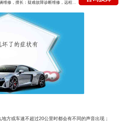
国家认证的汽车维修技师，15年德美日等各系车辆维修，擅长：疑难故障诊断维修，远程维修技术指导
么地方或车速不超过20公里时都会有不同的声音出现；