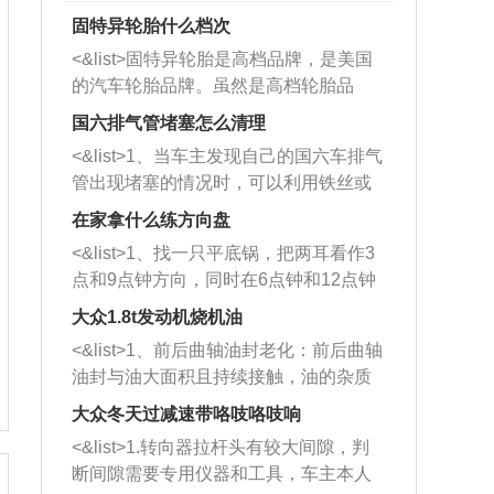
固特异轮胎什么档次
<&list>固特异轮胎是高档品牌，是美国
的汽车轮胎品牌。虽然是高档轮胎品
牌，但是中高低端的轮胎都有生产，这
国六排气管堵塞怎么清理
也是为了更好的开拓市场。
<&list>1、当车主发现自己的国六车排气
管出现堵塞的情况时，可以利用铁丝或
者是细棍，直接将杂物给取出来，如果
在家拿什么练方向盘
堵塞情况比较严重，也可以采取应急措
<&list>1、找一只平底锅，把两耳看作3
施。 <&list>2、直接利用木棍将所有的
点和9点钟方向，同时在6点钟和12点钟
杂物推到排气管里面的位置处，然后将
方向做一个标记。 <&list>2、双手握住
三元催化器拆解开，就可以将堵塞的东
大众1.8t发动机烧机油
平底锅两耳，然后往左打半圈、一圈、
西取出来。但如果是因为积碳过多引起
<&list>1、前后曲轴油封老化：前后曲轴
一圈半的练习，往右同样也要打相同的
的堵塞，就需要将三元催化器泡在草酸
油封与油大面积且持续接触，油的杂质
圈数。 <&list>3、最后强调要反复练
中进行清洗。 <&list>3、也可以利用清
和发动机内持续温度变化使其密封效果
习，这样就可以形成肌肉记忆，在真实
大众冬天过减速带咯吱咯吱响
洗剂对堵塞的情况得到解决，将清洗剂
逐渐减弱，导致渗油或漏油。<&list>2、
驾驶车辆时，不需要记忆也能打好方
放在燃油箱中，与燃油混合后，车辆启
<&list>1.转向器拉杆头有较大间隙，判
活塞间隙过大：积碳会使活塞环与缸体
向。
动时，就可以和汽油一起进入到燃烧
断间隙需要专用仪器和工具，车主本人
的间隙扩大，导致机油流入燃烧室中，