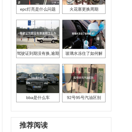
epc灯亮是什么问题
火花塞更换周期
驾驶证到期没有换,逾期
玻璃水冻住了如何解
怎么办??
决？
bba是什么车
92号95号汽油区别
推荐阅读