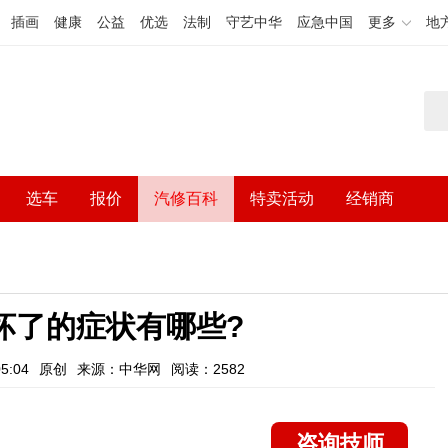
插画
健康
公益
优选
法制
守艺中华
应急中国
更多
地
选车
报价
汽修百科
特卖活动
经销商
坏了的症状有哪些?
5:04
原创
来源：中华网
阅读：2582
咨询技师