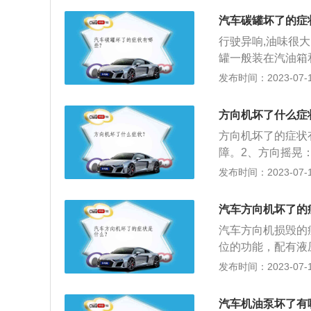
容易使汽车产生新
方向机也称为转向
跑的倾向，当拱形
比如说轴承损坏；
汽车碳罐坏了的症
都是配置了电子液
压问题后，就很可
对电压调节器进行
行驶异响,油味很
轻：如果在打方向
长，没有拆卸下来
罐一般装在汽油箱
般是由于负责密封
遇到较大阻力，转
箱经常充满蒸气，
发布时间：2023-07-17
向的限位阀调整不
灰尘对直流风扇的
大气中。这个过程
气或暖水箱中的热
汽油蒸发控制系统
方向机坏了什么症
调节器是由压缩机
油蒸汽逸入大气而
成，用于调节车内
方向机坏了的症状
系统。这样做不但
了，最好开着它去
障。2、方向摇晃
鼓风机的供气系统
3、方向盘一边重
发布时间：2023-07-17
密封件漏损。4、
化。方向机是汽车
汽车方向机坏了的
证，分为机械式转
汽车方向机损毁的
位的功能，配有液
有所减弱，但如果
发布时间：2023-07-17
在转向机械部分。
偏跑的倾向，当拱
汽车机油泵坏了有