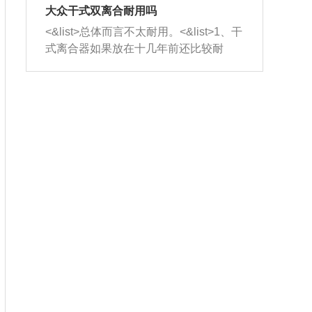
室，最后形成废气排出，就可以让三元
无法制作，需要将车辆送到修理厂或4s
造成烧机油。<&list>3、机油粘度。使用
大众干式双离合耐用吗
催化器得到清洗，排气管堵塞的情况就
店；<&list>2.车辆半轴套管防尘罩破
机油粘度过小的话，同样会有烧机油现
<&list>总体而言不太耐用。<&list>1、干
能够得到解决。
裂，破裂后会出现漏油现象，使半轴磨
象，机油粘度过小具有很好的流动性，
式离合器如果放在十几年前还比较耐
损严重，磨损的半轴容易损坏，产生异
容易窜入到气缸内，参与燃烧。<&list>
用，但是由于现在的汽车发动机动力输
响；<&list>3.稳定器的转向胶套和球头
4、机油量。机油量过多，机油压力过
出越来越高，使得干式离合器散热不足
老化，一般是使用时间过长造成的。解
大，会将部分机油压入气缸内，也会出
的缺陷也逐渐暴露出来。<&list>2、由于
决方法是更换新的质量好的转向橡胶套
现烧机油。<&list>5、机油滤清器堵塞：
干式双离合的工作环境暴露在空气中，
和球头。
会导致进气不畅，使进气压力下降，形
而离合器的散热也是通离合器罩上面的
成负压，使机油在负压的情况下吸入燃
几个小孔来进行散热。但是在行驶过程
烧室引起烧机油。<&list>6、正时齿轮或
中变速箱需要换挡，就不得不使得离合
链条磨损：正时齿轮或链条的磨损会引
器频繁工作。<&list>3、长时间的低速行
起气阀和曲轴的正时不同步。由于轮齿
驶以及过于频繁的启停，导致离合器的
或链条磨损产生的过量侧隙，使得发动
温度不断升高，而低速行驶时空气流动
机的调节无法实现：前一圈的正时和下
效率不高，无法将离合器中的热量有效
一圈可能就不一样。当气阀和活塞的运
的带走，导致离合器内部的温度不断升
动不同步时，会造成过大的机油消耗。
高，加速离合器的磨损。
解决方法：更换正时齿轮或链条。<&list
>7、内垫圈、进风口破裂：新的发动机
设计中，经常采用各种由金属和其他材