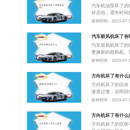
压问题后，就很可
汽车机油泵坏了的
一边轻：车主在打
好启动，需长时间
状一般由于负责密
5、发动机有抖动
发布时间：2023-07-17
方向的限位阀调整
力后，强制地压送
现转向异常的时候
齿轮式和转子式两
或油管老化有关。
汽车鼓风机坏了有
者称为齿轮式油泵
响，出现这种症状
汽车鼓风机坏了的
油路中不断循环，
力油少、万向节、
更换新的鼓风机。
风口才可以吹出风
发布时间：2023-07-17
流经暖风水箱，此
出暖风。汽车空调
方向机坏了有什么
时发动机会带动压
方向机坏了的症状
箱内，制冷剂在蒸
速度过慢，说明回
摇晃或跑偏：汽车
发布时间：2023-07-17
跑偏明显是外界的
松脱或断裂造成的
方向机坏了有什么
轻快，另一半转向
方向机坏了的症状
漏损所导致的或者