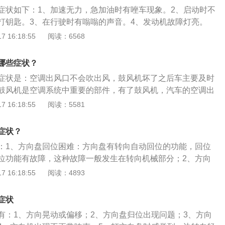
能由方向机的某机械部件松脱或断裂造成。3、方向盘一边重
症状如下：1、加速无力，急加油时有唑车现象。2、启动时不
方向盘时感到一边转向轻快，另一半则转向沉重，出现这种症
打钥匙。3、在行驶时有嗡嗡的声音。4、发动机故障灯亮。
封一侧高压腔的密封件漏损所导致，还有一种可能就是由于该
现象。相关资料如下：1、机油泵的作用是将机油提高到一定压
 16:18:55
阅读：6568
不当。4、方向机漏油：方向机漏油是比较明显的症状，当发
到发动机各零件的运动表面上。2、机油泵结构形式可以分为
，查看方向机上是否有漏油或渗油现象，这跟方向机的密封圈
类，齿轮式机油泵又分为内接齿轮式和外接齿轮式，一般把后
5、方向机异响：在行驶途中，发现转动方向盘有明显的异
哪些症状？
。3、发动机工作时，机油泵不断工作，从而保证机油在润滑
说明方向机已经损坏。造成异响的问题有很多，一般跟转向助
症状是：空调出风口不会吹出风，鼓风机坏了之后车主要及时
在发动机各种工况下，机油泵都应保证供给足够的润滑油。
平面轴承等故障有关，异响也是比较明显的症状之一。
鼓风机是空调系统中重要的部件，有了鼓风机，汽车的空调出
来。空调的制热：打开暖风功能后，发动机内的高温冷却液会
 16:18:55
阅读：5581
时鼓风机吹来的风也会经过暖风水箱，这样空调出风口就能吹
的制冷：按下ac按键后，汽车空调的压缩机离合器会结合，此
症状？
缩机运转，压缩机可以不断压缩制冷剂并将制冷剂输送到蒸发
：1、方向盘回位困难：方向盘有转向自动回位的功能，回位
发箱内会膨胀吸热，这样制冷剂可以冷却蒸发箱。
位功能有故障，这种故障一般发生在转向机械部分；2、方向
行驶在拱形路面的一侧时本身就有偏跑的倾向，当拱形较大时
 16:18:55
阅读：4893
因素造成的，排除是胎压问题后，很可能是方向机的机械部件
；3、方向盘一边重一边轻：车主在打方向盘时感到一边转向
症状
沉重，出现这种症状一般是由于负责密封一侧高压腔的密封件
有：1、方向晃动或偏移；2、方向盘归位出现问题；3、方向
是该方向的限位阀调整不当；4、方向机漏油：方向机漏油虽