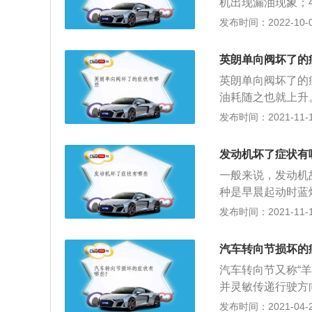
机出现漏油现象；
说是比较明显的症
快，一边转向沉重
发布时间：2022-10-04
向异常的时候，可
方向机的车辆，因
油管老化有关。
回位速度过慢的话
英朗单向阀坏了的
分。当在行车中途
英朗单向阀坏了的
有可能是方向机坏
油耗随之也就上升
节、平面轴承等故
脏，堵塞了单向阀
发布时间：2021-11-10
马上送店开展检修
称止回阀或逆止阀
压缩空气逆向流动
发动机坏了症状有
装在管路上。直角
一般来说，发动机
向阀也称闭锁阀或
种是早晨起动时蓝
回路中需要油流反
一般来说，早上开
发布时间：2021-11-10
都可流动。液控单
密封老化造成的。
用此阀作为油路的
严重磨损引起的。
式和外泄式二种。
汽车转向节损坏的
我们应该注意，提
式，以降低控制油
汽车转向节又称“
手册进行保养，这
并灵敏传递行驶方
命。实际上，发动
（与十字节连接的
发布时间：2021-04-28
大小。比如发动机