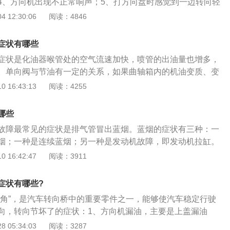
4、方向机出现不正常响声；5、打方向盘时感觉到一边转向轻
状，但车主不注意的话，往往会忽略这个细节，所以当发现转
。通常车子方向盘都是有转向自行归位的作用，配备液压助力
 12:30:06
阅读：4846
以看看方向机上是否有漏油或渗油现象，跟方向机的密封圈或
为液压阻力的作用，自行归位的作用有一定的弱化，但如果是
，就表明归位作用有故障.这样的故障通常都产生在转向机械部
症状有哪些
，察觉转动方向盘有显著的异常响声，出现这样的症状表明很
症状是化油器喉管处的空气流速加快，喷管的出油量也增多，
了。病症异常响声的问题有很多，通常跟转向助力油少、万向
。单向阀与节油有一定的关系，如果曲轴箱内的机油变质、变
障相关，异常响声也是较为显著的症状其一，因此一经发现要
，进气歧管的真空度会随节气门开度的增大而增大。单向阀又
 16:43:13
阅读：4255
。
。用于液压系统中防止油流反向流动,或者用于气动系统中防止
。单向阀有直通式和直角式两种。直通式单向阀用螺纹连接安
哪些
式单向阀有螺纹连接、板式连接和法兰连接三种形式。液控单
故障最常见的症状是排气管冒出蓝烟。蓝烟的症状有三种：一
保压阀，它与单向阀相同，用以防止油液反向流动。但在液压
烟；一种是连续蓝烟；另一种是发动机故障，即发动机拉缸。
向流动时又可利用控制油压，打开单向阀，使油流在两个方向
车时会冒蓝烟，开一会儿蓝烟就会消失。这是由于气缸盖气门
 16:42:47
阅读：3911
向阀采用锥形阀芯，因此密封性能好。在要求封闭油路时，可
持续的蓝烟是由发动机内部磨损引起的。这通常是由活塞环的
单向锁紧而起保压作用。液控单向阀控制油的泄漏方式有内泄
两种易损件不同，维修方法也不同。但是症状是相似的，所以
在油流反向出口无背压的油路中可用内泄式；否则需用外泄
症状有哪些?
前到维修厂检查原因。最后提醒车辆按照厂家事先设计的保养
压力。
羊角”，是汽车转向桥中的重要零件之一，能够使汽车稳定行驶
样既可以减少发动机的后期保养，又可以延长原部件的使用寿
向，转向节坏了的症状：1、方向机漏油，主要是上盖漏油
机损坏后是否大修或更换发动机总成主要取决于发动机故障的
小轴处、方向机两头防尘套处漏油；2、方向盘自由行程过大
 05:34:03
阅读：3287
的损坏程度比较严重，没有维修的意义。