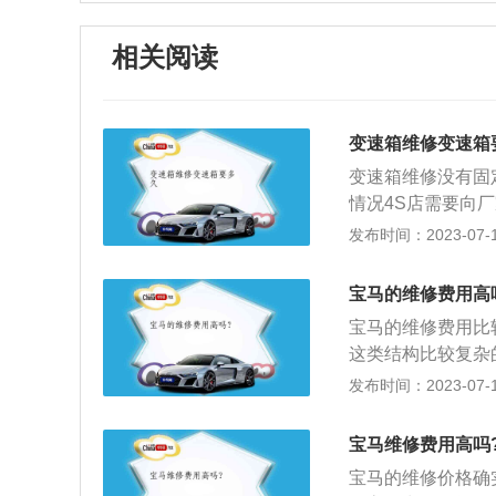
相关阅读
变速箱维修变速箱
变速箱维修没有固
情况4S店需要向
需要厂方提供相关
发布时间：2023-07-17
信息：变速箱主要
要由齿轮和轴组成
宝马的维修费用高
力变扭器、行星齿
宝马的维修费用比
组合的方式来达到
这类结构比较复杂
要部件要在绝对无
发布时间：2023-07-17
不经常暴力驾驶、
件要可靠：修车时
宝马维修费用高吗
车件清洗一番，然
宝马的维修价格确实
了隐患。所以修车