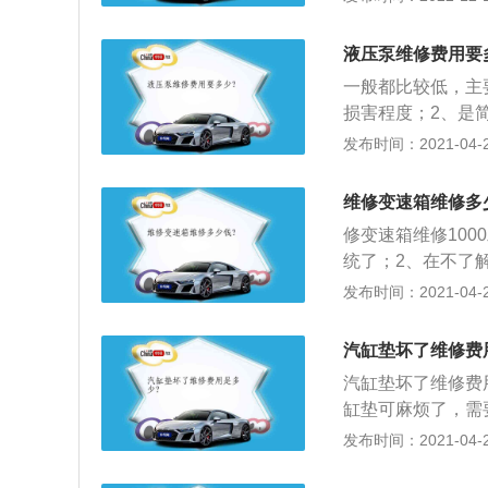
这一价钱就不太好
次启动气门/活塞
液压泵维修费用要
S较多便是救援拖
一般都比较低，主
塞都能烤干再度使
损害程度；2、是
为汽车给予动力的
坏，不同的损害程
发布时间：2021-04-28
性。依据动力由来
中心，然后通过第
车发动机以及混合
量。发动机排量是
维修变速箱维修多
工作容量则指的是
修变速箱维修100
它在于缸径和活塞
统了；2、在不了
更能象征发动机的
什么车子的变速箱便
发布时间：2021-04-28
排量越大，发动机
0左右，普通的修理
汽缸垫坏了维修费
汽缸垫坏了维修费
缸垫可麻烦了，需
同，4s店一般2
发布时间：2021-04-28
了，还是建议车主
右，好车更贵。20