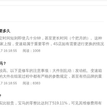
要多久
定时间短则即使几十分钟，甚至更长时间（个把月的）。这种
厂家上报，变速箱属于重要零件，4S店如有需要进行更换的情况
配件，厂家需要一个甄别的过程，一般来说时间不固定。扩展
 16:18:55
阅读：1008
指的是汽车的变速箱，它分为手动、自动两种，手动变速箱主
，通过不同的齿轮组合产生变速变矩；而自动变速箱AT是由液
吗？
轮、液压变距系统和液压操纵系统组成。通过液力传递和齿轮
较高。以下是修车的注意事项：大件别乱动：发动机、变速箱
变速变矩。
的大件在组装过程中都有严格的参数规定，甚至有些品牌的重
尘的冷环境下组装。只要车主按照厂商规定对汽车进行保养，
 16:18:55
阅读：8383
恶意伤车，一般情况下行驶到一定里程数都不会出现故障。配
一定要选择有品质保障的配件，很多修理厂甚至4S店都会把拆
?
后以次充好，甚至直接使用不合格的零部件，这就给车子留下
比较贵，宝马的零整比达到了519.11%，可见其维修费用有
时在车间还可以注意零部件的更换问题，保证修车师傅能够把