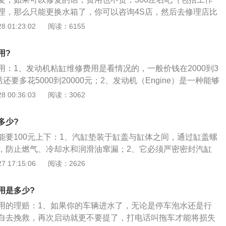
严重的摩擦烧熔抱死；4、机油泵的供油压力减小，机油难以
理，那么只能更换水箱了，你可以咨询4S店，然后去修理店比
定润滑位置。机油滤网、油道被杂质堵塞，使通往曲轴的机油
汽车水箱漏水一般是因为水管老化或者破损了，这个要及时更
 01:23:02
阅读：6155
路发生泄漏，导致润滑系供应压力下降，造成轴瓦干磨抱死；
以下影响：1、由于水箱的水缺少了发动机不能得到水或防冻
水串通、水套腐蚀、汽油雾化不良等各种原因导致机油与水，
因温度过高而拉不动气缸或抱瓦了，情况相当危险，所以发动
破坏了机油成分或稀释了机油，也会造成“烧瓦抱轴“。
用?
2、水箱漏水会直接由于冷却液不足，而造成发动机温度过
用：1、发动机粘缸维修费用是看情况的，一般价钱在2000到3
不够，是油膜表面的摩擦，磨损加剧；3、发动机缸筒内压力
还要多花5000到20000元；2、发动机（Engine）是一种能够
糙。各种配合原件，尤其是铝制配合机件会出现因热变形的情
化为机械能的机器，包括如内燃机（往复活塞式发动机）、外
 00:36:03
阅读：3062
机、蒸汽机等）、喷气发动机、电动机等；3、如内燃机通常
机械能。发动机既适用于动力发生装置，也可指包括动力装置
多少?
汽油发动机、航空发动机）。发动机最早诞生在英国，所以，
能要100元上下：1、汽缸垫装于缸盖与缸体之间，通过缸盖螺
于英语，它的本义是指那种“产生动力的机械装置”。
，防止燃气、冷却水和润滑油窜漏；2、它必须严密密封汽缸
压气体和贯穿缸垫的具有一定压力流速的冷却水与机油，并能
 17:15:06
阅读：2626
的腐蚀。常见缸垫烧蚀是由于高温高压燃气冲击缸垫，烧坏包
，导致汽缸漏气，润滑油、冷却水窜漏；3、出现冲蚀汽缸垫
用是多少?
力性下降，汽缸压力不足；严重时出现化油器回火，排气管放
用的理赔：1、如果你的车辆进水了，无论是停车泡水还是行
换缸垫。
自去挽救，再次启动就更不要提了，打电话叫拖车才能将损失