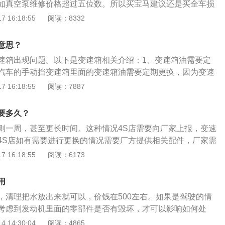
如真空泵维修价格超过五位数。所以买宝马建议还是买全车损
修车的情况。以下是相关介绍：宝马故障率高：首先必须承
 16:18:55
阅读：8332
确实不低，甚至要高于一些普通品牌，气门室盖漏油是宝马5
无漏油不宝马，根据数据显示，宝马5系的气门室盖更换率高
意思？
机的更换率超过40%，点火线圈的更换率接近40%。这些都是宝
速箱出现问题。以下是变速箱相关介绍：1、变速箱油需要定
坏的部件。所以宝马的故障率确实比较高。量力而行：所以买
汽车的手动挡变速箱里面的变速箱油需要定期更换，因为变速
的就是量力而行。买车最好不要超过自己1.5倍的一年纯收入，
热、润滑和液力传递，别克凯越汽车的手动挡变速箱油使用时
 16:18:55
阅读：7887
动。
速箱的性能大大下降，变速箱油严重脏污时，还会导致变速箱
问题。2、变速箱油质量：如果出现变速箱油质量达不到变速
要多久？
，会导致汽车变速箱随着运行不断的加热。直到高温影响汽车
则一周，甚至更长时间。这种情况4S店需要向厂家上报，变速
化，发生很大程度的损耗等等，会影响汽车的正常行驶。
4S店如有需要进行更换的情况需要厂方提供相关配件，厂家需
，一般来说时间不固定。扩展信息：变速箱主要指的是汽车的
 16:18:55
阅读：6173
动、自动两种，手动变速箱主要由齿轮和轴组成，通过不同的
变矩；而自动变速箱AT是由液力变扭器、行星齿轮、液压变距
用
统组成。通过液力传递和齿轮组合的方式来达到变速变矩。
，清理把水放出来就可以，价钱在500左右。如果是驾驶的情
考虑到发动机里面的零部件是否有毁坏，才可以影响如何处
坏，清理就可以了，假如零部件毁坏，要拆换相应的零部件，
 14:30:04
阅读：4865