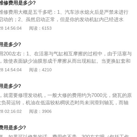
维修费用是多少?
。如果只是普通轿车的话，价格在六百元左右。各个地区工时
维修费用大概是五千多吧：1、汽车涉水熄火后是严禁未进行
启动的；2、虽然启动正常，但是你的发动机缸内已经进水
管倒灌进发动机的，由于发动机有相应的保护系统，才导致你
 14:56:04
阅读：6153
你未经过任何处理就进行二次启动，将排气管内部分水直接吸
3、由于二次启动，发动机就算后面处理好了，使用寿命也大
用是多少?
障的可能性也很高，可以肯定的是无法恢复成你原来的发动
用200左右：1、在活塞与气缸相互摩擦的过程中，由于活塞与
果只有2个，更换发动机或将车卖掉。
，致使表面缺少油膜形成干摩擦从而出现粘缸。当更换缸套和
一组号的活塞和缸套；2、更换安装前，最好用量缸表和千分
 14:54:04
阅读：4210
进行测量，检验其配合间隙是否符合规定。如无量缸表和千分
测量；3、测量方法：将厚薄尺片插入气缸与活塞裙部配合间
用是多少?
销的安装方向），在抽动厚薄尺片略有阻力且能灵活抽动时为
，就需要修理发动机，一般大修的费用约为7000元，烧瓦的原
片的厚度即为缸套与活塞的配合间隙），配合间隙合适，如润
大负荷运转，机油在低温较粘稠状态时尚未润滑到轴瓦，而轴
缸事故发生；4、活塞环开口间隙过小，会加快活塞环与气缸
形成瞬时高温，造成金属相互烧熔抱死；2、发动机使用时间
 02:16:02
阅读：3906
将造成拉缸或卡死，因此在更换活塞环时，一定要使其开口间
损的加大，会导致轴瓦间隙变大，有明显瓦响，导致机油在中
瓦间供油量不足，形成高温，造成烧熔抱死；3、缺少冷却水
费用是多少?
驶，机油温度快速上升，失去粘稠度，在轴与瓦表面不能形成
复，如果可以修复的话，费用也不贵，300左右吧（包括工作