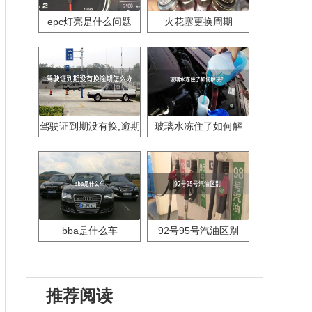
epc灯亮是什么问题
火花塞更换周期
驾驶证到期没有换,逾期
玻璃水冻住了如何解
怎么办??
决？
bba是什么车
92号95号汽油区别
推荐阅读