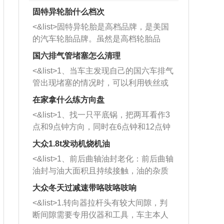
固特异轮胎什么档次
<&list>固特异轮胎是高档品牌，是美国
的汽车轮胎品牌。虽然是高档轮胎品
牌，但是中高低端的轮胎都有生产，这
国六排气管堵塞怎么清理
也是为了更好的开拓市场。
<&list>1、当车主发现自己的国六车排气
管出现堵塞的情况时，可以利用铁丝或
者是细棍，直接将杂物给取出来，如果
在家拿什么练方向盘
堵塞情况比较严重，也可以采取应急措
<&list>1、找一只平底锅，把两耳看作3
施。 <&list>2、直接利用木棍将所有的
点和9点钟方向，同时在6点钟和12点钟
杂物推到排气管里面的位置处，然后将
方向做一个标记。 <&list>2、双手握住
三元催化器拆解开，就可以将堵塞的东
大众1.8t发动机烧机油
平底锅两耳，然后往左打半圈、一圈、
西取出来。但如果是因为积碳过多引起
<&list>1、前后曲轴油封老化：前后曲轴
一圈半的练习，往右同样也要打相同的
的堵塞，就需要将三元催化器泡在草酸
油封与油大面积且持续接触，油的杂质
圈数。 <&list>3、最后强调要反复练
中进行清洗。 <&list>3、也可以利用清
和发动机内持续温度变化使其密封效果
习，这样就可以形成肌肉记忆，在真实
大众冬天过减速带咯吱咯吱响
洗剂对堵塞的情况得到解决，将清洗剂
逐渐减弱，导致渗油或漏油。<&list>2、
驾驶车辆时，不需要记忆也能打好方
放在燃油箱中，与燃油混合后，车辆启
<&list>1.转向器拉杆头有较大间隙，判
活塞间隙过大：积碳会使活塞环与缸体
向。
动时，就可以和汽油一起进入到燃烧
断间隙需要专用仪器和工具，车主本人
的间隙扩大，导致机油流入燃烧室中，