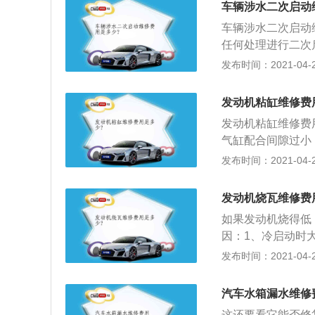
车辆涉水二次启动
时费用用也不一样
车辆涉水二次启动
费不一样。
任何处理进行二次
了，水是通过排气
发布时间：2021-04-28
的熄火，可是由于
入发动机缸体内；
发动机粘缸维修费
大降低了，出现故
发动机粘缸维修费
机。最后的处理结
气缸配合间隙过小
活塞时，要选择同
发布时间：2021-04-28
尺对活塞和气缸套
尺，也可用厚薄尺
发动机烧瓦维修费
隙中（在垂直活塞
如果发动机烧得低
适宜状态（厚薄尺
因：1、冷启动时
滑良好，将杜绝粘
瓦表面因大负荷已
发布时间：2021-04-28
套的磨损，严重时
长了，随着正常磨
隙符合规定。
途流失并泄压，轴
汽车水箱漏水维修
或较长时间高温行
这还要看它能否修