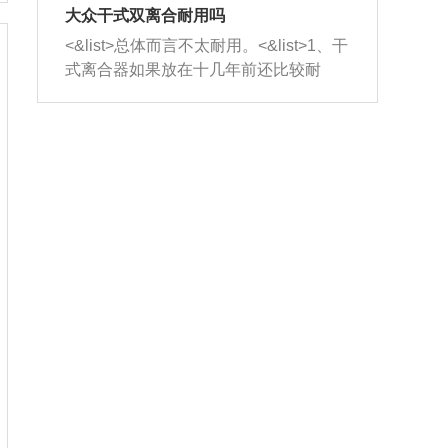
室，最后形成废气排出，就可以让三元
无法制作，需要将车辆送到修理厂或4s
造成烧机油。<&list>3、机油粘度。使用
大众干式双离合耐用吗
催化器得到清洗，排气管堵塞的情况就
店；<&list>2.车辆半轴套管防尘罩破
机油粘度过小的话，同样会有烧机油现
<&list>总体而言不太耐用。<&list>1、干
能够得到解决。
裂，破裂后会出现漏油现象，使半轴磨
象，机油粘度过小具有很好的流动性，
式离合器如果放在十几年前还比较耐
损严重，磨损的半轴容易损坏，产生异
容易窜入到气缸内，参与燃烧。<&list>
用，但是由于现在的汽车发动机动力输
响；<&list>3.稳定器的转向胶套和球头
4、机油量。机油量过多，机油压力过
出越来越高，使得干式离合器散热不足
老化，一般是使用时间过长造成的。解
大，会将部分机油压入气缸内，也会出
的缺陷也逐渐暴露出来。<&list>2、由于
决方法是更换新的质量好的转向橡胶套
现烧机油。<&list>5、机油滤清器堵塞：
干式双离合的工作环境暴露在空气中，
和球头。
会导致进气不畅，使进气压力下降，形
而离合器的散热也是通离合器罩上面的
成负压，使机油在负压的情况下吸入燃
几个小孔来进行散热。但是在行驶过程
烧室引起烧机油。<&list>6、正时齿轮或
中变速箱需要换挡，就不得不使得离合
链条磨损：正时齿轮或链条的磨损会引
器频繁工作。<&list>3、长时间的低速行
起气阀和曲轴的正时不同步。由于轮齿
驶以及过于频繁的启停，导致离合器的
或链条磨损产生的过量侧隙，使得发动
温度不断升高，而低速行驶时空气流动
机的调节无法实现：前一圈的正时和下
效率不高，无法将离合器中的热量有效
一圈可能就不一样。当气阀和活塞的运
的带走，导致离合器内部的温度不断升
动不同步时，会造成过大的机油消耗。
高，加速离合器的磨损。
解决方法：更换正时齿轮或链条。<&list
>7、内垫圈、进风口破裂：新的发动机
设计中，经常采用各种由金属和其他材