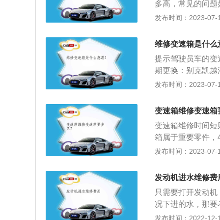
多高，常见的问题
车真正修好。
险，以免出现自费
发布时间：2023-07-17
认，宝马的故障率
系的通病，正所谓
维修变速箱是什么
达74%，VVT电
提示驾驶员车的变
马5系非常容易损
期更换：别克凯越
车的时候，最关键
箱靠变速箱油来散
发布时间：2023-07-17
否则就真的有点冲
间过长，会使得变
出现一系列的故障
变速箱维修变速箱
箱需要条件的时候
变速箱维修时间短
的橡胶材质不断老
箱属于重要零件，
要一个甄别的过程
发布时间：2023-07-17
变速箱，它分为手
齿轮组合产生变速
发动机进水维修费
系统和液压操纵系
只需要打开发动机
况下进的水，那要
理，零部件假如没
发布时间：2022-12-14