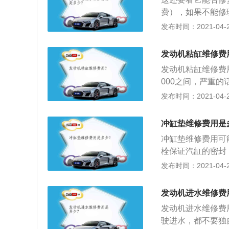
保护油膜，造成较
费），如果不能修
用标准压力到达指
较一下水箱价格。
发布时间：2021-04-28
受到阻断，机油管
换的，不然会造成
5、因气缸垫油气
液冷却，发动机会
机油与汽油混合，
发动机粘缸维修费
机就无法启动了；
发动机粘缸维修费
高，会使机油粘度
000之间，严重的话
过大，工作比较粗
把其它形式的能转
发布时间：2021-04-28
况。
燃机（斯特林发动
是把化学能转化为
冲缸垫维修费用是
的整个机器（如：
冲缸垫维修费用可
发动机的概念也源
栓保证汽缸的密封
内所产生的高温高
发布时间：2021-04-27
经受住水、气和油
口、护圈及石棉板
发动机进水维修费
故障时，发动机动
发动机进水维修费
炮现象，应立即更
驶进水，都不要独