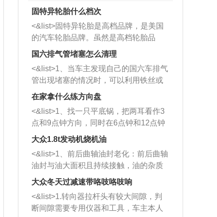
固特异轮胎什么档次
<&list>固特异轮胎是高档品牌，是美国
的汽车轮胎品牌。虽然是高档轮胎品
牌，但是中高低端的轮胎都有生产，这
国六排气管堵塞怎么清理
也是为了更好的开拓市场。
<&list>1、当车主发现自己的国六车排气
管出现堵塞的情况时，可以利用铁丝或
者是细棍，直接将杂物给取出来，如果
在家拿什么练方向盘
堵塞情况比较严重，也可以采取应急措
<&list>1、找一只平底锅，把两耳看作3
施。 <&list>2、直接利用木棍将所有的
点和9点钟方向，同时在6点钟和12点钟
杂物推到排气管里面的位置处，然后将
方向做一个标记。 <&list>2、双手握住
三元催化器拆解开，就可以将堵塞的东
大众1.8t发动机烧机油
平底锅两耳，然后往左打半圈、一圈、
西取出来。但如果是因为积碳过多引起
<&list>1、前后曲轴油封老化：前后曲轴
一圈半的练习，往右同样也要打相同的
的堵塞，就需要将三元催化器泡在草酸
油封与油大面积且持续接触，油的杂质
圈数。 <&list>3、最后强调要反复练
中进行清洗。 <&list>3、也可以利用清
和发动机内持续温度变化使其密封效果
习，这样就可以形成肌肉记忆，在真实
大众冬天过减速带咯吱咯吱响
洗剂对堵塞的情况得到解决，将清洗剂
逐渐减弱，导致渗油或漏油。<&list>2、
驾驶车辆时，不需要记忆也能打好方
放在燃油箱中，与燃油混合后，车辆启
<&list>1.转向器拉杆头有较大间隙，判
活塞间隙过大：积碳会使活塞环与缸体
向。
动时，就可以和汽油一起进入到燃烧
断间隙需要专用仪器和工具，车主本人
的间隙扩大，导致机油流入燃烧室中，