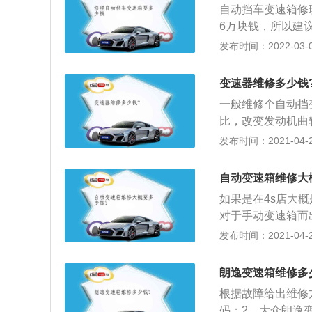
自动挡车变速箱修
6万块钱，所以建
速箱跟发动机是汽
发布时间：2022-03-05
障，但一旦发生大
速箱的维修费用分
变速器维修多少钱
费，而材料费则在
一般维修个自动挡变
大的就适合变速箱
比，改变发动机曲
大幅度上升。
碍等不同行驶条件
发布时间：2021-04-28
很容易实现倒车。
自动变速箱维修大
如果是在4s店大概
对于手动变速箱而
挡操纵的变速装置
发布时间：2021-04-28
动变速箱（AT）
和双离合自动变速
朗逸变速箱维修多
指汽车在行驶的过
根据故障给出维修
自动变速器即可根
码；2、大众朗逸