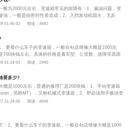
下对牵引力和行驶速度的要求，需采用变速箱来解决这种矛
一般为2000元左右，变速箱常见的故障有：1、漏油问题，变
优劣是衡量工程机械动力性、经济性及驾驶性的关键；3、目
渗油，一般是由密封性差造成；2、入挡发动机熄火，无反
有：机械传动、液力传动、静液压传动。变速箱有人力换挡和
箱入挡都有一定的冲击感，如果感觉不到，就表示内部故障，
 01:46:02
阅读：3682
定轴式和行星式。
可接受的；3、进油滤网堵塞，主油路严重泄漏，油泵损坏，
挡冲击、发冲，也是自动变速箱常见的故障现象，这可能是由
?
导致阀体卡滞造成的。
、要看什么车子的变速箱，一般在4s店维修大概是1000左
是700块钱左右。具体的价格是看车型、公里数、故障等原因
箱主要指的是汽车的变速箱，它分为手动、自动两种，手动变
 01:24:03
阅读：2990
轴组成，通过不同的齿轮组合产生变速变矩；3、而自动变速
扭器、行星齿轮、液压变距系统和液压操纵系统组成。通过液力
格要多少?
方式来达到变速变矩。
大概是1000左右，普通的修理厂是200块钱：1、手动变速箱
nsmission，简称MT），又称机械式变速器；2、即必须用手拨动变
”）才能改变变速器内的齿轮啮合位置，改变传动比，从而达到
 21:24:05
阅读：4846
发动机的物理特性决定了变速箱的存在，首先，任何发动机都
次，发动机最大功率及最大扭矩在一定的转速区出现。
：1、要看什么车子的变速箱，一般在4s店维修大概是1000