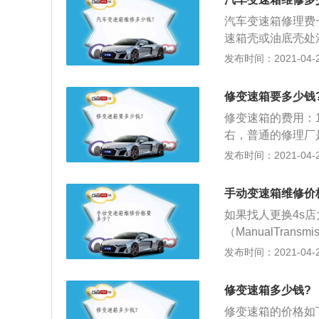
足车辆在各种工况
汽车变速箱修理费
盾。变速箱性能的
速箱壳或油底壳处
前的变速系统主要
应，任何自动变速
发布时间：2021-04-28
动力换挡，结构有
但冲击比较大是不
行驶过程中车辆换
修变速箱要多少钱
于变速箱油太脏，
修变速箱的费用：1
右，普通的修理厂
决定的；2、变速
发布时间：2021-04-28
速箱主要由齿轮和
箱AT是由液力变
手动变速箱维修价
传递和齿轮组合的
如果找人更换4s店
（ManualTra
速杆（俗称“挡把
发布时间：2021-04-27
变速的目的；3、
有其峰值转速，其
修变速箱多少钱?
修变速箱的价格如下