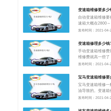
0左右，普通的修理
变速箱维修要多少
自动变速箱维修要
速箱大概在2800
自动两种，手动变
发布时间：2021-04-28
变矩，而自动变速
统组成；3、通过
变速箱修理多少钱
手动变速箱维修费
维修费就高一些了
由齿轮和轴组成，
发布时间：2021-04-28
变扭器、行星齿轮
变速变矩；2、其
宝马变速箱维修要
构件组成，直接输
宝马变速箱维修一
合，它们就好似相
油导致的。变速箱
动风扇的叶片旋转
比，扩大驱动轮转
发布时间：2021-04-28
代替空气成为传递
从最初的手动变速
轮之间加上导轮以
方便；2、目前工
大且效率偏低；
汽车变速箱维修多