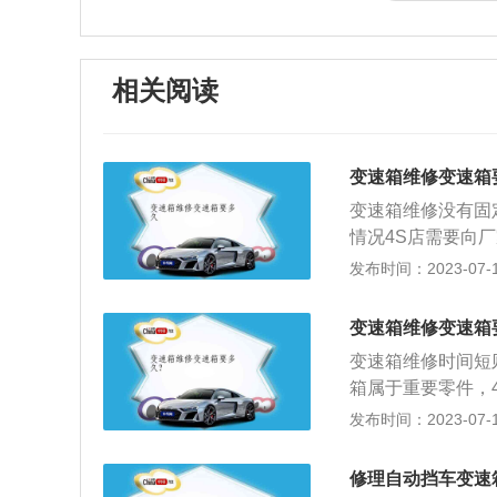
相关阅读
变速箱维修变速箱
变速箱维修没有固
情况4S店需要向
需要厂方提供相关
发布时间：2023-07-17
信息：变速箱主要
要由齿轮和轴组成
变速箱维修变速箱
力变扭器、行星齿
变速箱维修时间短
组合的方式来达到
箱属于重要零件，
要一个甄别的过程
发布时间：2023-07-17
变速箱，它分为手
齿轮组合产生变速
修理自动挡车变速
系统和液压操纵系