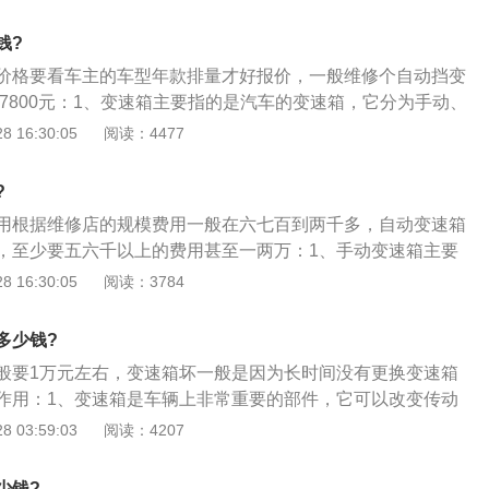
厂是200块钱；
钱?
价格要看车主的车型年款排量才好报价，一般维修个自动挡变
～7800元：1、变速箱主要指的是汽车的变速箱，它分为手动、
速箱主要由齿轮和轴组成；2、通过不同的齿轮组合产生变速
 16:30:05
阅读：4477
箱AT是由液力变扭器、行星齿轮、液压变距系统和液压操纵系
液力传递和齿轮组合的方式来达到变速变矩；
?
用根据维修店的规模费用一般在六七百到两千多，自动变速箱
，至少要五六千以上的费用甚至一两万：1、手动变速箱主要
通过不同的齿轮组合产生变速变矩；而自动变速箱AT是由液力
 16:30:05
阅读：3784
和液压操纵系统组成，通过液力传递和齿轮组合的方式来达到
中液力变扭器是AT最具特点的部件，它由泵轮、涡轮和导轮等
多少钱?
入发动机动力传递扭矩和离合作用。泵轮和涡轮是一对工作组
般要1万元左右，变速箱坏一般是因为长时间没有更换变速箱
对放置的两台风扇，一台主动风扇吹出的风力会带动另一台被
作用：1、变速箱是车辆上非常重要的部件，它可以改变传动
，流动的空气——风力成了动能传递的媒介；3、如果用液体
矩和转速的作用。随着现代科技的发展，变速箱也有了升级，
 03:59:03
阅读：4207
动能的媒介，泵轮就会通过液体带动涡轮旋转，再在泵轮和涡
箱，到现在无级变速箱，从无同步器到有同步器，操控越来越
提高液体的传递效率。由于液力变矩器自动变速变矩范围不够
程机械上广泛采用柴油机，其转矩与转速变化范围小，不能满
少钱?