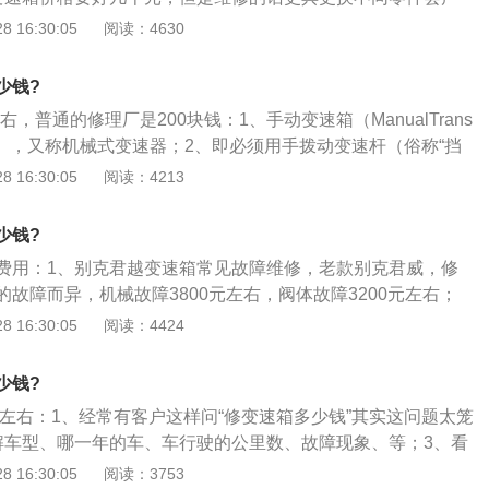
3、光油封的话是600元人民币，如果需要换油底壳，滤网的话
 16:30:05
阅读：4630
少钱?
左右，普通的修理厂是200块钱：1、手动变速箱（ManualTrans
称MT），又称机械式变速器；2、即必须用手拨动变速杆（俗称“挡
速器内的齿轮啮合位置，改变传动比，从而达到变速的目的；
 16:30:05
阅读：4213
特性决定了变速箱的存在，首先，任何发动机都有其峰值转
最大功率及最大扭矩在一定的转速区出现；
少钱?
费用：1、别克君越变速箱常见故障维修，老款别克君威，修
故障而异，机械故障3800元左右，阀体故障3200元左右；
速箱具体故障，电脑检测是什么故障码；3、根据故障给出维修
 16:30:05
阅读：4424
引起故障原因，怎么维修，维修费用等等进行分析；
少钱?
0左右：1、经常有客户这样问“修变速箱多少钱”其实这问题太笼
解车型、哪一年的车、车行驶的公里数、故障现象、等；3、看
宜的5000块贵的10W的也有。如果找人更换4s店大概是100
 16:30:05
阅读：3753