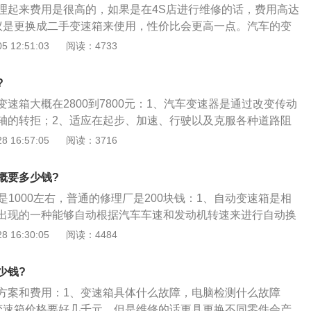
理起来费用是很高的，如果是在4S店进行维修的话，费用高达
议是更换成二手变速箱来使用，性价比会更高一点。汽车的变
车的超大件，成本占据全车的40-50%，通常是不会有大的故
 12:51:03
阅读：4733
故障的情况就会变得非常麻烦，并且修理的费用极高。自动变
为工时费以及材料费，工时费值得是拆装工时费以及维修工时
?
是变速箱内部材料跟变速箱油的费用。其中维修成本影响比较
速箱大概在2800到7800元：1、汽车变速器是通过改变传动
内部材料费，若是搜所用配件比较稀有的情况，维修费用就会
轴的转拒；2、适应在起步、加速、行驶以及克服各种道路阻
下对驱动车轮牵引力及车速不同要求的需要；3、利用变速器
 16:57:05
阅读：3716
概要多少钱?
是1000左右，普通的修理厂是200块钱：1、自动变速箱是相
出现的一种能够自动根据汽车车速和发动机转速来进行自动换
；2、目前汽车自动变速箱常见的有四种型式，分别是液力自
 16:30:05
阅读：4484
、机械无级自动变速箱（CVT）、电控机械自动变速箱（AMT）
箱；3、自动变速器的核心在实现自动换挡。所谓自动换挡是
少钱?
程中，驾驶员按行驶过程的需要操控加速踏板（油门踏板），
方案和费用：1、变速箱具体什么故障，电脑检测什么故障
据发动机负荷和汽车的运行工况，自动换入不同挡位工作；
变速箱价格要好几千元，但是维修的话更具更换不同零件会产