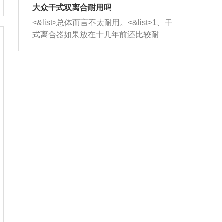
室，最后形成废气排出，就可以让三元
无法制作，需要将车辆送到修理厂或4s
造成烧机油。<&list>3、机油粘度。使用
大众干式双离合耐用吗
催化器得到清洗，排气管堵塞的情况就
店；<&list>2.车辆半轴套管防尘罩破
机油粘度过小的话，同样会有烧机油现
<&list>总体而言不太耐用。<&list>1、干
能够得到解决。
裂，破裂后会出现漏油现象，使半轴磨
象，机油粘度过小具有很好的流动性，
式离合器如果放在十几年前还比较耐
损严重，磨损的半轴容易损坏，产生异
容易窜入到气缸内，参与燃烧。<&list>
用，但是由于现在的汽车发动机动力输
响；<&list>3.稳定器的转向胶套和球头
4、机油量。机油量过多，机油压力过
出越来越高，使得干式离合器散热不足
老化，一般是使用时间过长造成的。解
大，会将部分机油压入气缸内，也会出
的缺陷也逐渐暴露出来。<&list>2、由于
决方法是更换新的质量好的转向橡胶套
现烧机油。<&list>5、机油滤清器堵塞：
干式双离合的工作环境暴露在空气中，
和球头。
会导致进气不畅，使进气压力下降，形
而离合器的散热也是通离合器罩上面的
成负压，使机油在负压的情况下吸入燃
几个小孔来进行散热。但是在行驶过程
烧室引起烧机油。<&list>6、正时齿轮或
中变速箱需要换挡，就不得不使得离合
链条磨损：正时齿轮或链条的磨损会引
器频繁工作。<&list>3、长时间的低速行
起气阀和曲轴的正时不同步。由于轮齿
驶以及过于频繁的启停，导致离合器的
或链条磨损产生的过量侧隙，使得发动
温度不断升高，而低速行驶时空气流动
机的调节无法实现：前一圈的正时和下
效率不高，无法将离合器中的热量有效
一圈可能就不一样。当气阀和活塞的运
的带走，导致离合器内部的温度不断升
动不同步时，会造成过大的机油消耗。
高，加速离合器的磨损。
解决方法：更换正时齿轮或链条。<&list
>7、内垫圈、进风口破裂：新的发动机
设计中，经常采用各种由金属和其他材