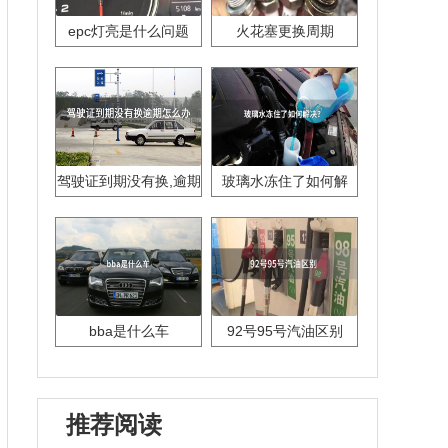
epc灯亮是什么问题
火花塞更换周期
驾驶证到期没有换,逾期
玻璃水冻住了如何解
怎么办??
决？
bba是什么车
92号95号汽油区别
推荐阅读