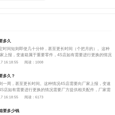
要多久
定时间短则即使几十分钟，甚至更长时间（个把月的）。这种
厂家上报，变速箱属于重要零件，4S店如有需要进行更换的情况
配件，厂家需要一个甄别的过程，一般来说时间不固定。扩展
 16:18:55
阅读：1008
指的是汽车的变速箱，它分为手动、自动两种，手动变速箱主
，通过不同的齿轮组合产生变速变矩；而自动变速箱AT是由液
要多久？
轮、液压变距系统和液压操纵系统组成。通过液力传递和齿轮
则一周，甚至更长时间。这种情况4S店需要向厂家上报，变速
变速变矩。
4S店如有需要进行更换的情况需要厂方提供相关配件，厂家需
，一般来说时间不固定。扩展信息：变速箱主要指的是汽车的
 16:18:55
阅读：6173
动、自动两种，手动变速箱主要由齿轮和轴组成，通过不同的
变矩；而自动变速箱AT是由液力变扭器、行星齿轮、液压变距
箱要多少钱
统组成。通过液力传递和齿轮组合的方式来达到变速变矩。