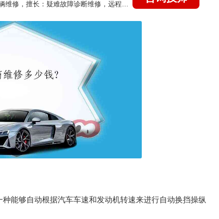
国家认证的汽车维修技师，15年德美日等各系车辆维修，擅长：疑难故障诊断维修，远程维修技术指导
一种能够自动根据汽车车速和发动机转速来进行自动换挡操纵