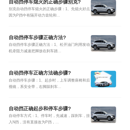
自动挡停车熄火的正确步骤别克?
别克自动挡停车熄火的正确步骤：1、先熄火好点
因为P挡中有隔开动力齿轮和...
自动挡停车步骤正确方法?
自动挡停车步骤正确方法：1、松开油门利用发动
机牵阻力减速把脚放在刹车踏...
自动挡停车正确方法确步骤?
自动挡停车步骤：1、起步时，上车调整座椅和后
视镜，系安全带，右脚踩刹车...
自动挡正确起步和停车步骤?
自动停车方式：1、停车时，先减速，踩刹车，挂
入N挡，没有直接改为P挡，...