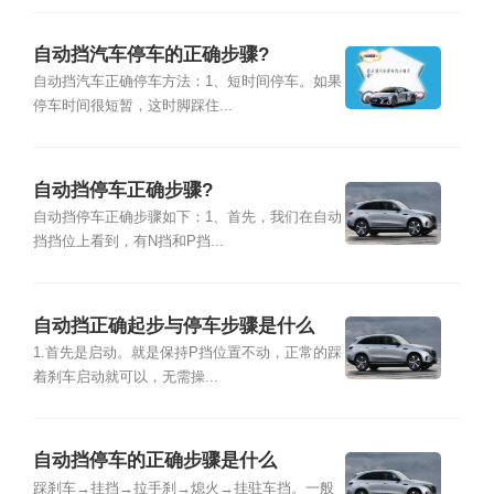
自动挡汽车停车的正确步骤?
自动挡汽车正确停车方法：1、短时间停车。如果
停车时间很短暂，这时脚踩住...
自动挡停车正确步骤?
自动挡停车正确步骤如下：1、首先，我们在自动
挡挡位上看到，有N挡和P挡...
自动挡正确起步与停车步骤是什么
1.首先是启动。就是保持P挡位置不动，正常的踩
着刹车启动就可以，无需操...
自动挡停车的正确步骤是什么
踩刹车→挂挡→拉手刹→熄火→挂驻车挡。一般