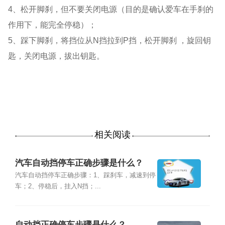
4、松开脚刹，但不要关闭电源（目的是确认爱车在手刹的
作用下，能完全停稳）；
5、踩下脚刹，将挡位从N挡拉到P挡，松开脚刹 ，旋回钥
匙，关闭电源，拔出钥匙。
相关阅读
汽车自动挡停车正确步骤是什么？
汽车自动挡停车正确步骤：1、踩刹车，减速到停
车；2、停稳后，挂入N挡；...
自动挡正确停车步骤是什么？