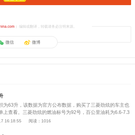
china.com
）编辑或翻译，转载请务必注明来源。
微信
微博
升
积为63升，该数据为官方公布数据，购买了三菱劲炫的车主也
上查看。三菱劲炫的燃油标号为92号，百公里油耗为6.6-7.3
跑的里程为860-954km。日常行驶过程中，需要随时注意油
 16:18:55
阅读：1016
般都是通过车内的燃油表进行读数的观察，如果没有其他问
真实的反应到油表上。仪表的燃油表一般有5到6格，一般燃油