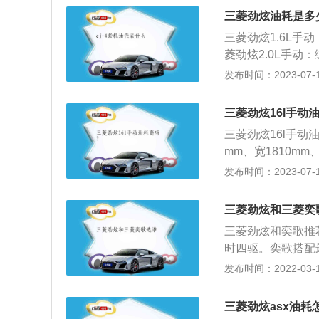
题，油量的数值会
三菱劲炫油耗是多
表还剩2格的时候
三菱劲炫1.6L手动：
油的量可能会超出
菱劲炫2.0L手动：综
到安全界度的容积
劲炫2.0LCVT无级
发布时间：2023-07-17
证油箱内的油品在
m。关于汽车油耗
在加油过程中把油
重、油品、冷热风
三菱劲炫16l手动
在8-10个左右
三菱劲炫16l手动
的平均油耗低1-2
mm、宽1810mm
件下进行，与实际
485kg。202
发布时间：2023-07-17
油耗必定低一些。
悬架，其搭载了2.
大扭矩是201nm
三菱劲炫和三菱奕
三菱劲炫和奕歌推
时四驱。奕歌搭配
可以解决汽车涡轮
发布时间：2022-03-18
上，还可以在奥迪
菱没有涡轮车型S
三菱劲炫asx油耗
歌的悬架类型采用