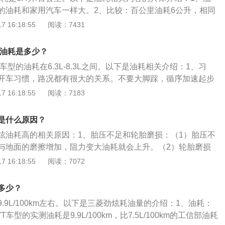
的油耗和家用汽车一样大。2、比较：百公里油耗6公升，相同
1.6l，明锐油耗是7公升，开跑车的通常油门给得会非常大，比
 16:18:55
阅读：7431
油耗也比较大，公升级跑车在疯狂加速或拉高速时，油耗与3.0
当。3、燃料：摩托车和多数汽车都是用汽油，所以燃料的能量
款油耗是多少？
耗相对较高，来自高风阻、紧凑结构导致节油科技没有空间施
车型的油耗在6.3L-8.3L之间。以下是油耗相关介绍：1、习
动力的设计理念。
开车习惯，路况都有很大的关系。不要大脚踩，循序加速起步
得避免起步时重踩油门，重踩油门比一般正常速度起步，耗油
 16:18:55
阅读：7183
。2、刹车：保持车距而不频踩刹车，省下的油量更多。如果不
上很容易需要踩刹车，踩刹车时，自排车档位会下降，车子就
是什么原因？
来，静止起步或低速档起步，引擎得吃掉较高的油量。
炫油耗高的相关原因：1、胎压不足和轮胎磨损：（1）胎压不
与地面的磨擦增加，阻力变大油耗就会上升。（2）轮胎磨损
滑现象，油耗同样会增大。2、汽油质量导致的积碳：质量不
 16:18:55
阅读：7072
增多，过多积碳会让进气管壁变粗糙，影响进气效果和混合气
上升。3、驾驶习惯：不良的驾驶习惯使刹车盘磨损而导致油
多少？
况：（1）拥挤的路况会导致油耗高，发动机做功比较大，所以
.9L/100km左右。以下是三菱劲炫耗油量的介绍：1、油耗：
（2）短时间行驶油耗也会高，因为发动机和车辆刚达到工作
VT车型的实测油耗是9.9L/100km，比7.5L/100km的工信部油耗
。5、车身重量：车辆自身承载过重的物品会使得油耗高于正