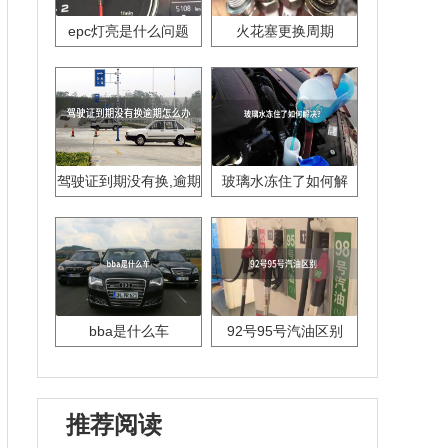
epc灯亮是什么问题
火花塞更换周期
驾驶证到期没有换,逾期
玻璃水冻住了如何解
怎么办??
决？
bba是什么车
92号95号汽油区别
推荐阅读