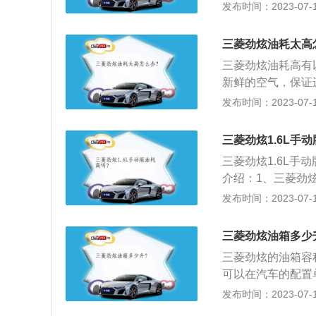
多出了2.4L/1
发布时间：2023-07-17
常行驶油耗的2％
重，日常使用中平均
2.0L自然吸气发
三菱劲炫油耗太高
在合资品牌同排量
三菱劲炫油耗高有
新鲜的空气，保证
因为足够强的点火
发布时间：2023-07-17
洗，因为喷油嘴的
该定期清洗积碳，
三菱劲炫1.6L手
三菱劲炫1.6L手
介绍：1、三菱劲炫的
搭载的是1.6L/2
发布时间：2023-07-17
·米/197牛·米。
三菱劲炫油箱多少
三菱劲炫的油箱容
可以在汽车的配置单
L，加满一箱油可以
发布时间：2023-07-17
箱的剩余油量。一