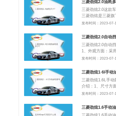
三菱劲炫2.0油耗
表还剩2格的时候
三菱劲炫2.0这款
油的量可能会超出
三菱劲炫是三菱旗
到安全界度的容积
6升自然吸气发动
发布时间：2023-07-17
证油箱内的油品在
366毫米，1780
在加油过程中把油
升自然吸气发动机
三菱劲炫2.0自动
速为6000转每分
三菱劲炫2.0自动挡
术和多点电喷技术
1、外观方面：采
尚的车身侧面造型
发布时间：2023-07-17
多层次LED后尾灯
最大功率为166马
三菱劲炫1·6l手
三菱劲炫1.6L手
介绍：1、尺寸方面：
0mm。2、动力方面
发布时间：2023-07-17
匹，峰值扭矩为149
（模拟6挡）。
三菱劲炫1.6手动
三菱劲炫1.6手动