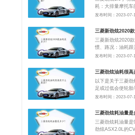
耗：大排量摩托车
行走路线，摩托车
发布时间：2023-07-17
开街车的多费油，
l汽车综合油耗相
三菱新劲炫2020
一样，摩托车的油
三菱新劲炫2020款
展以及高转速压榨
惯、路况：油耗跟
最省油。要省油就
发布时间：2023-07-17
量会增加2到3倍
保持车距，在马路
三菱劲炫油耗很高
得再从低速档拉上
以下是关于三菱劲
足或过低会使轮胎
严重会经常出现打
发布时间：2023-07-17
好的汽油会使积碳
质量，使油耗剧烈
三菱劲炫耗油量是
耗高。4、行驶路
三菱劲炫耗油量是9
喷油量也会加大。
劲炫ASX2.0L的C
最佳的温度就熄火