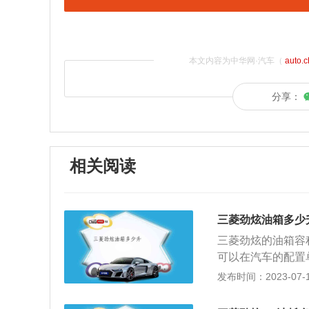
本文内容为中华网·汽车（
auto.
分享：
相关阅读
三菱劲炫油箱多少
三菱劲炫的油箱容
可以在汽车的配置单
L，加满一箱油可以
发布时间：2023-07-17
箱的剩余油量。一
题，油量的数值会