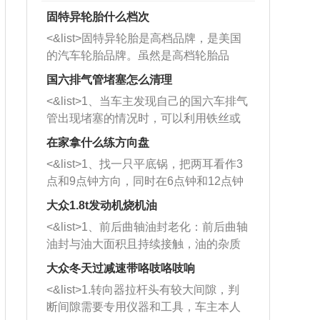
固特异轮胎什么档次
<&list>固特异轮胎是高档品牌，是美国
的汽车轮胎品牌。虽然是高档轮胎品
牌，但是中高低端的轮胎都有生产，这
国六排气管堵塞怎么清理
也是为了更好的开拓市场。
<&list>1、当车主发现自己的国六车排气
管出现堵塞的情况时，可以利用铁丝或
者是细棍，直接将杂物给取出来，如果
在家拿什么练方向盘
堵塞情况比较严重，也可以采取应急措
<&list>1、找一只平底锅，把两耳看作3
施。 <&list>2、直接利用木棍将所有的
点和9点钟方向，同时在6点钟和12点钟
杂物推到排气管里面的位置处，然后将
方向做一个标记。 <&list>2、双手握住
三元催化器拆解开，就可以将堵塞的东
大众1.8t发动机烧机油
平底锅两耳，然后往左打半圈、一圈、
西取出来。但如果是因为积碳过多引起
<&list>1、前后曲轴油封老化：前后曲轴
一圈半的练习，往右同样也要打相同的
的堵塞，就需要将三元催化器泡在草酸
油封与油大面积且持续接触，油的杂质
圈数。 <&list>3、最后强调要反复练
中进行清洗。 <&list>3、也可以利用清
和发动机内持续温度变化使其密封效果
习，这样就可以形成肌肉记忆，在真实
大众冬天过减速带咯吱咯吱响
洗剂对堵塞的情况得到解决，将清洗剂
逐渐减弱，导致渗油或漏油。<&list>2、
驾驶车辆时，不需要记忆也能打好方
放在燃油箱中，与燃油混合后，车辆启
<&list>1.转向器拉杆头有较大间隙，判
活塞间隙过大：积碳会使活塞环与缸体
向。
动时，就可以和汽油一起进入到燃烧
断间隙需要专用仪器和工具，车主本人
的间隙扩大，导致机油流入燃烧室中，