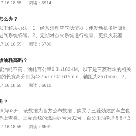
00km，这与拥堵的路况有很大关系，如果城市堵车情况没那么严
 16:18:55
阅读：6914
，积少成多。
油耗应该可以稳定9L/100km左右。2、简介：三菱劲炫搭载
动机，这台发动机的最大功率是123kW，峰值扭矩197Nm，因此
怎么办？
自然吸气发动机中。
以下解决办法：1、经常清理空气滤清器，使发动机多呼吸到
进气系统畅通。2、定期对点火系统进行检查、更换火花塞，
火花是混合气体燃烧充分的前提。3、燃油系统也应该定期清
 16:18:55
阅读：6780
积碳会使针阀密封不严，造成燃油泄漏。4、发动机内部也应
因为过多的积碳会使发动机燃油控制不准确，从而增加油耗。
动版油耗高吗？
动版油耗不高，油耗百公里6.3L/100KM。以下是三菱劲炫的相关
长宽高分别为4375/1770/1615mm，轴距为2670mm。2、
.0L自然吸气发动机，最大马力为124匹/167匹，峰值扭矩为149牛
 16:18:55
阅读：6610
3、变速箱：5挡手动变速箱/CVT无级变速（模拟6挡）。
升？
积为63升。该数据为官方公布数据，购买了三菱劲炫的车主也
上查看。三菱劲炫的燃油标号为92号，百公里油耗为6.6-7.3
跑的里程为863-955km。日常行驶过程中，需要随时注意油
 16:18:55
阅读：6591
般都是通过车内的燃油表进行读数的观察，如果没有其他问