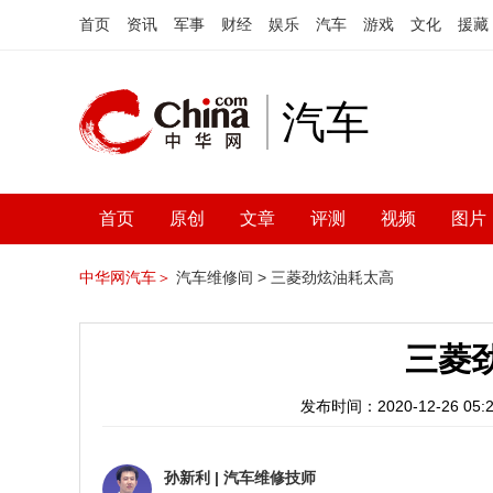
首页
资讯
军事
财经
娱乐
汽车
游戏
文化
援藏
汽车
首页
原创
文章
评测
视频
图片
中华网汽车＞
汽车维修间 >
三菱劲炫油耗太高
三菱
发布时间：2020-12-26 05:2
孙新利
|
汽车维修技师