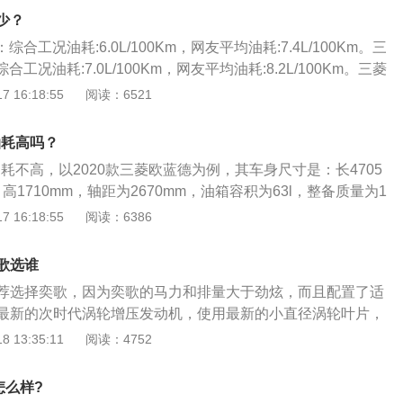
真实的反应到油表上。仪表的燃油表一般有5到6格，一般燃油
少？
就要加油，以免开到半路没油的情况发生。实际加油过程中，
综合工况油耗:6.0L/100Km，网友平均油耗:7.4L/100Km。三
标定的容积，这是由于汽车厂家所标定的油箱容积是从油箱底
合工况油耗:7.0L/100Km，网友平均油耗:8.2L/100Km。三菱
，而从安全界度到油箱口还有一定的空间，这个空间是为了保
变速：综合工况油耗:7.0L/100Km，网友平均油耗:9.0L/100K
 16:18:55
阅读：6521
温度变高的情况下膨胀，而不至于溢出油箱的安全空间。如果
的相关信息如下：1、驾驶习惯不一样，路况不一样，堵车、载
加到油箱口，就会产生实际加油量比标定油箱容积大的情况。
、是否磨合期/旧车等不一样，油耗也就不一样，一般综合油耗
油耗高吗？
。2、工信部油耗与司机们的实际油耗有一定偏差，通常比车主们
油耗不高，以2020款三菱欧蓝德为例，其车身尺寸是：长4705
L/100km，这是因为工信部测量车辆油耗时，是在特定环境及条
、高1710mm，轴距为2670mm，油箱容积为63l，整备质量为1
的驾驶场景有很大差异，因此这种较为“理想”状态所测出来的
0款三菱欧蓝德前悬架是麦弗逊式独立悬架，后悬架是多连杆式独立
 16:18:55
阅读：6386
0l自然吸气发动机，最大马力是166ps，最大功率是122kw，最
，与其匹配的是6挡无级变速箱。
歌选谁
荐选择奕歌，因为奕歌的马力和排量大于劲炫，而且配置了适
最新的次时代涡轮增压发动机，使用最新的小直径涡轮叶片，
迟滞的问题。小直径涡轮叶片的技术除了应用在奕歌发动机
 13:35:11
阅读：4752
的发动机中有所体现。而且奕歌作为一款SUV，弥补了广汽三
UV车型的空白，保留三菱的排气技术，提高发动机的寿命。奕
怎么样?
前麦弗逊后多连杆的底盘悬架设计，使车身舒适感得到保证。