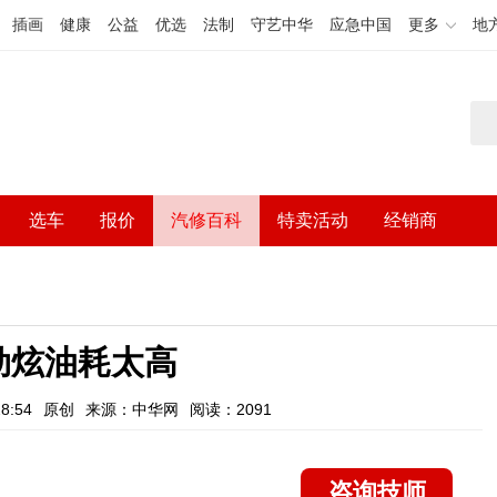
插画
健康
公益
优选
法制
守艺中华
应急中国
更多
地
选车
报价
汽修百科
特卖活动
经销商
劲炫油耗太高
8:54
原创
来源：中华网
阅读：2091
咨询技师