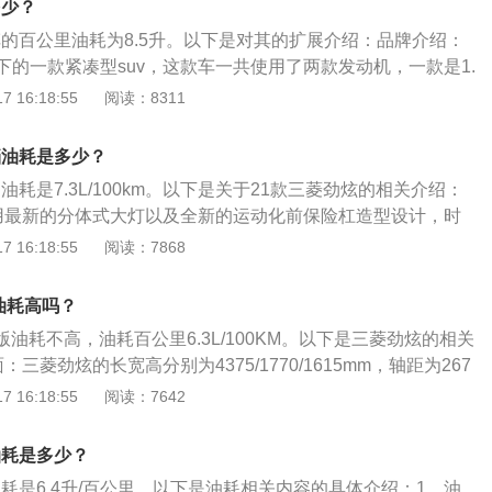
多少？
就要加油，以免开到半路没油的情况发生。实际加油过程中，
车的百公里油耗为8.5升。以下是对其的扩展介绍：品牌介绍：
标定的容积，这是由于汽车厂家所标定的油箱容积是从油箱底
下的一款紧凑型suv，这款车一共使用了两款发动机，一款是1.
，而从安全界度到油箱口还有一定的空间，这个空间是为了保
机，另一款是2.0升自然吸气发动机。三菱劲炫的长宽高分别是4
 16:18:55
阅读：8311
温度变高的情况下膨胀，而不至于溢出油箱的安全空间。如果
毫米，1640毫米，轴距为2670毫米。动力介绍：三菱劲炫的1.6
加到油箱口，就会产生实际加油量比标定油箱容积大的情况。
拥有124马力和149牛米的最大扭矩，这款发动机的最大功率转
挡油耗是多少？
钟，最大扭矩转速为4000转每分钟。这款发动机搭载了mivec技
油耗是7.3L/100km。以下是关于21款三菱劲炫的相关介绍：
，并且使用了铝合金缸盖缸体。
用最新的分体式大灯以及全新的运动化前保险杠造型设计，时
，配合全新的运动化，搭配18寸铝合金轮毂，车尾使用全新的
 16:18:55
阅读：7868
。2、动力方面：搭载一台2.0升的自然吸气发动机作为动力，
力，最大扭矩为201牛米，与之匹配的是一台cvt自动变速箱。
动油耗高吗？
动版油耗不高，油耗百公里6.3L/100KM。以下是三菱劲炫的相关
三菱劲炫的长宽高分别为4375/1770/1615mm，轴距为267
：搭载的是1.6L/2.0L自然吸气发动机，最大马力为124匹/167
 16:18:55
阅读：7642
牛·米/197牛·米。3、变速箱：5挡手动变速箱/CVT无级变速
油耗是多少？
油耗是6.4升/百公里。以下是油耗相关内容的具体介绍：1、油