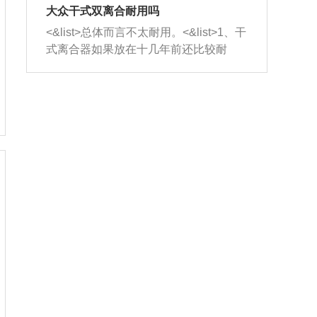
室，最后形成废气排出，就可以让三元
无法制作，需要将车辆送到修理厂或4s
造成烧机油。<&list>3、机油粘度。使用
大众干式双离合耐用吗
催化器得到清洗，排气管堵塞的情况就
店；<&list>2.车辆半轴套管防尘罩破
机油粘度过小的话，同样会有烧机油现
<&list>总体而言不太耐用。<&list>1、干
能够得到解决。
裂，破裂后会出现漏油现象，使半轴磨
象，机油粘度过小具有很好的流动性，
式离合器如果放在十几年前还比较耐
损严重，磨损的半轴容易损坏，产生异
容易窜入到气缸内，参与燃烧。<&list>
用，但是由于现在的汽车发动机动力输
响；<&list>3.稳定器的转向胶套和球头
4、机油量。机油量过多，机油压力过
出越来越高，使得干式离合器散热不足
老化，一般是使用时间过长造成的。解
大，会将部分机油压入气缸内，也会出
的缺陷也逐渐暴露出来。<&list>2、由于
决方法是更换新的质量好的转向橡胶套
现烧机油。<&list>5、机油滤清器堵塞：
干式双离合的工作环境暴露在空气中，
和球头。
会导致进气不畅，使进气压力下降，形
而离合器的散热也是通离合器罩上面的
成负压，使机油在负压的情况下吸入燃
几个小孔来进行散热。但是在行驶过程
烧室引起烧机油。<&list>6、正时齿轮或
中变速箱需要换挡，就不得不使得离合
链条磨损：正时齿轮或链条的磨损会引
器频繁工作。<&list>3、长时间的低速行
起气阀和曲轴的正时不同步。由于轮齿
驶以及过于频繁的启停，导致离合器的
或链条磨损产生的过量侧隙，使得发动
温度不断升高，而低速行驶时空气流动
机的调节无法实现：前一圈的正时和下
效率不高，无法将离合器中的热量有效
一圈可能就不一样。当气阀和活塞的运
的带走，导致离合器内部的温度不断升
动不同步时，会造成过大的机油消耗。
高，加速离合器的磨损。
解决方法：更换正时齿轮或链条。<&list
>7、内垫圈、进风口破裂：新的发动机
设计中，经常采用各种由金属和其他材