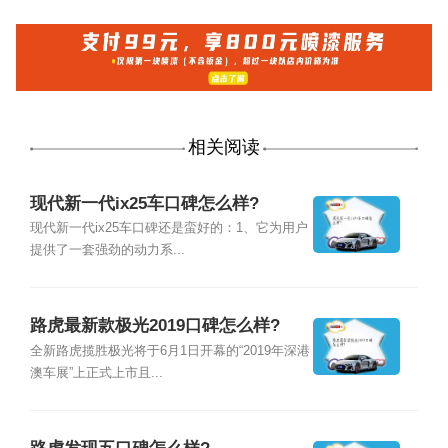
相关阅读
现代新一代ix25车口碑怎么样?
现代新一代ix25车口碑还是蛮好的：1、它为用户
提供了一套强劲的动力系...
路虎最新款极光2019口碑怎么样?
全新路虎揽胜极光将于6月1日开幕的“2019年深港
澳车展”上正式上市且...