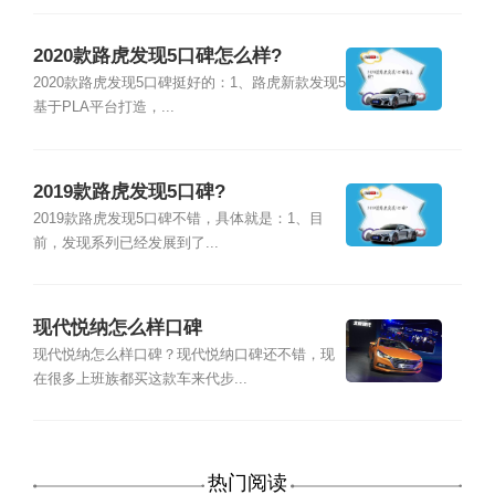
2020款路虎发现5口碑怎么样?
2020款路虎发现5口碑挺好的：1、路虎新款发现5
基于PLA平台打造，...
2019款路虎发现5口碑?
2019款路虎发现5口碑不错，具体就是：1、目
前，发现系列已经发展到了...
现代悦纳怎么样口碑
现代悦纳怎么样口碑？现代悦纳口碑还不错，现
在很多上班族都买这款车来代步...
热门阅读