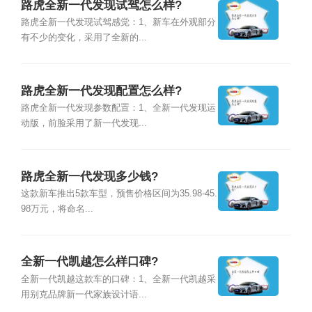
路虎全新一代发现试驾怎么样?
路虎全新一代发现试驾感觉：1、新车在外观部分
有不少的变化，采用了全新的...
路虎全新一代发现配置怎么样?
路虎全新一代发现参数配置：1、全新一代发现运
动版，前脸采用了新一代发现...
路虎全新一代发现多少钱?
这款新车推出5款车型，预售价格区间为35.98-45.
98万元，将命名...
全新一代凯越怎么样口碑?
全新一代凯越这款车的口碑：1、全新一代凯越采
用别克品牌新一代家族设计语...