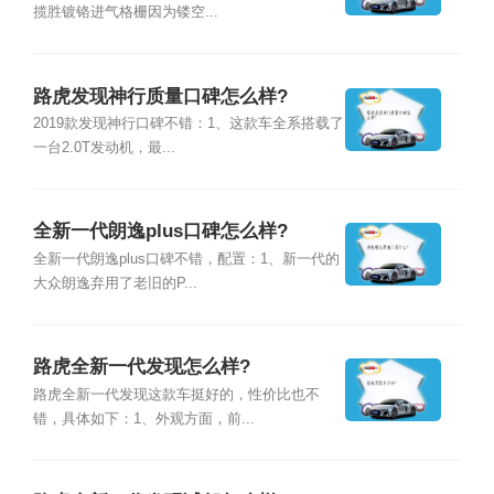
揽胜镀铬进气格栅因为镂空...
路虎发现神行质量口碑怎么样?
2019款发现神行口碑不错：1、这款车全系搭载了
一台2.0T发动机，最...
全新一代朗逸plus口碑怎么样?
全新一代朗逸plus口碑不错，配置：1、新一代的
大众朗逸弃用了老旧的P...
路虎全新一代发现怎么样?
路虎全新一代发现这款车挺好的，性价比也不
错，具体如下：1、外观方面，前...