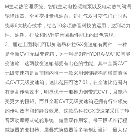
M主动热管理系统、智能主动电控碳罐泵以及电动放气阀涡
轮增压器、全可变排量机油泵、进排气双可变气门正时系
统等6大核心技术，结合10余项静音科技的运用，达到动力
性、油耗、排放和NVH静音减振性能上的出色表现；
3、通过上面我们可以知道昂科拉GX变速箱有两种，一种
是全新CVT无级变速箱，另一种是9速HYDRA-MATIC智能
变速箱，这两款变速箱都拥有出色的性能。其中全新CVT
无级变速箱是目前国内唯一一款采用钢链结构的横置前驱
式CVT无级变速箱，速比范围可达7.01，在全速比范围内
有更高传动效率，明显优于一般推力钢带式CVT，且能承
受更大的扭矩。而且全新CVT无级变速箱还拥有行业领先
的传动效率和超静音效果。这款昂科拉GX变速箱采用了静
音滚动摩擦式链轮系统、偏置双作用泵、带三段式长行程
减振器的变扭器、层叠式换热器等多项创新设计，最大程