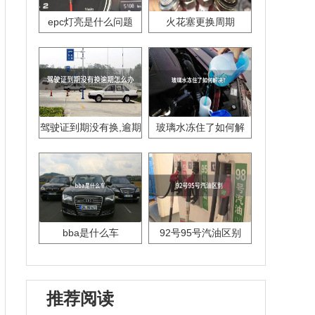
epc灯亮是什么问题
火花塞更换周期
驾驶证到期没有换,逾期
玻璃水冻住了如何解
怎么办??
决？
bba是什么车
92号95号汽油区别
推荐阅读