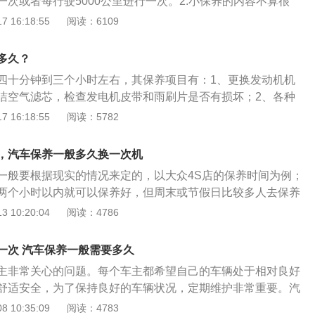
次或者每行驶5000公里进行一次。2.小保养的内容不算很
上的一些易损耗零件进行检查，包括机油、三滤等。一般来
 16:18:55
阅读：6109
的时间在汽车行驶5000公里或者使用一年时，而二次保养的时
000公里或者使用两年时，保养内容主要是对汽车的发动机、底
多久？
进行检查。3.汽车在保养时，一定要做好记录，以后出现问题
四十分钟到三个小时左右，其保养项目有：1、更换发动机机
证。通常来讲，汽车大保养时最好去4s店进行保养，虽然价格
洁空气滤芯，检查发电机皮带和雨刷片是否有损坏；2、各种
质量有保障。而小保养就可以去外面的汽车修理厂保养，注意
；3、轮胎气压是否正常，轮胎有无吃胎、鼓包、损坏；4、汽
 16:18:55
阅读：5782
就可以，并不会对车辆造成影响，价格也会便宜很多。但是，
、连杆、球头、球笼有无刮伤；5、全车的所有开关、灯光是
择质量高的修理厂和配件，防止保养后汽车出现质量问题。
保养的注意事项是：1、提前预约；2、开车时遇到一些故障或
，汽车保养一般多久换一次机
来，在保养登记时告诉工作人员。
一般要根据现实的情况来定的，以大众4S店的保养时间为例；
两个小时以内就可以保养好，但周末或节假日比较多人去保养
小时以上。汽车保养一般多久30分钟左右。以大众4S店在工作
 10:20:04
阅读：4786
4S店首先会有专门维修接待的人负责接待，接待好之后服务顾
的费用，确定完要做的项目和费用之后就有维修工把你的车开
一次 汽车保养一般需要多久
大概在20分钟之内。汽车进入工位维修工开始做保养，首先铺
主非常关心的问题。每个车主都希望自己的车辆处于相对良好
五件套，等待仓库出料，常规换油和车况的安全检查；检查出
舒适安全，为了保持良好的车辆状况，定期维护非常重要。汽
工去仓库价格再把报价表交到服务顾问，服务顾问和用户交流
次每五千千米或6个月开展一次小规模的维护。些车主一年的
 10:35:09
阅读：4783
理，等待的时间应根据具体做什么项目而定；如保养没发现汽