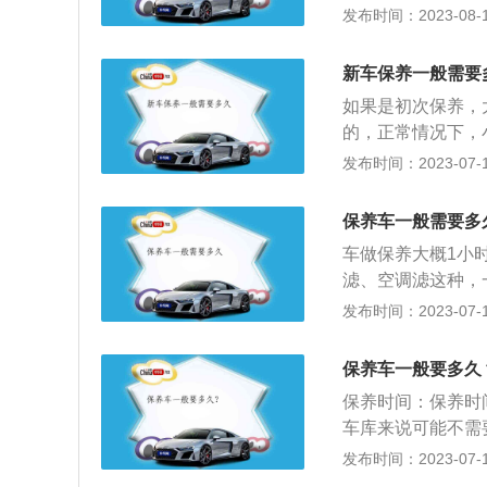
三个小时左右。不
发布时间：2023-08-13
保养，可以节省一
5点：1、检查和
新车保养一般需要
3、检查发电机、
如果是初次保养，
部分油嘴配备齐全
的，正常情况下，
向臂连接紧固情况
当中，汽车保养需
发布时间：2023-07-17
余工位、维修师傅
车是否需要保养是
保养车一般需要多
的购买时间。只要
车做保养大概1小
大保养时，要更换
滤、空调滤这种，
目前，大多数小轿
换变速箱油，洗三
发布时间：2023-07-17
清器，简称汽滤。
小时左右。保养时
就是：关键、重要
小保养在汽车每使
大，如果贪图便宜
保养车一般要多久
内车辆数量和工作
保养时间：保养时
时左右，保养主要
车库来说可能不需
不算很多，主要是
油、更换油栅、检
发布时间：2023-07-17
般来说，汽车首次
气压力并补充、发