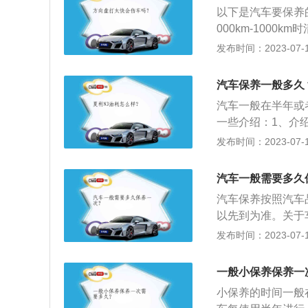
合面有无漏油、漏
以下是汽车要保养
况。检查补充机油
000km-100
接近轮胎磨损标记
够正常的运行，所
发布时间：2023-07-17
伤等。清洁润滑：
油系统:在正常的情况
滑。防冻液的一般
养一次，这也不是
却系统。由于制动
汽车保养一般多久
是冒黑烟油耗高等
汽车一般在半年或
统出现问题。3、
一些介绍：1、介
时候需要保养一次
给、润滑、调整或
发布时间：2023-07-17
中发生水温过高或
的汽车保养主要包
统、燃油系统、动
汽车一般需要多久
车容整洁，技术状
汽车保养按照汽车
周期。
以先到为准。关于
保养主要包含发动
发布时间：2023-07-17
转向系统、制动系
劣、路况较差，则
一般小保养保养一
芯。
小保养的时间一般