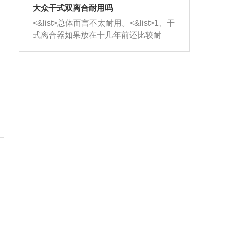
室，最后形成废气排出，就可以让三元
无法制作，需要将车辆送到修理厂或4s
造成烧机油。<&list>3、机油粘度。使用
大众干式双离合耐用吗
催化器得到清洗，排气管堵塞的情况就
店；<&list>2.车辆半轴套管防尘罩破
机油粘度过小的话，同样会有烧机油现
<&list>总体而言不太耐用。<&list>1、干
能够得到解决。
裂，破裂后会出现漏油现象，使半轴磨
象，机油粘度过小具有很好的流动性，
式离合器如果放在十几年前还比较耐
损严重，磨损的半轴容易损坏，产生异
容易窜入到气缸内，参与燃烧。<&list>
用，但是由于现在的汽车发动机动力输
响；<&list>3.稳定器的转向胶套和球头
4、机油量。机油量过多，机油压力过
出越来越高，使得干式离合器散热不足
老化，一般是使用时间过长造成的。解
大，会将部分机油压入气缸内，也会出
的缺陷也逐渐暴露出来。<&list>2、由于
决方法是更换新的质量好的转向橡胶套
现烧机油。<&list>5、机油滤清器堵塞：
干式双离合的工作环境暴露在空气中，
和球头。
会导致进气不畅，使进气压力下降，形
而离合器的散热也是通离合器罩上面的
成负压，使机油在负压的情况下吸入燃
几个小孔来进行散热。但是在行驶过程
烧室引起烧机油。<&list>6、正时齿轮或
中变速箱需要换挡，就不得不使得离合
链条磨损：正时齿轮或链条的磨损会引
器频繁工作。<&list>3、长时间的低速行
起气阀和曲轴的正时不同步。由于轮齿
驶以及过于频繁的启停，导致离合器的
或链条磨损产生的过量侧隙，使得发动
温度不断升高，而低速行驶时空气流动
机的调节无法实现：前一圈的正时和下
效率不高，无法将离合器中的热量有效
一圈可能就不一样。当气阀和活塞的运
的带走，导致离合器内部的温度不断升
动不同步时，会造成过大的机油消耗。
高，加速离合器的磨损。
解决方法：更换正时齿轮或链条。<&list
>7、内垫圈、进风口破裂：新的发动机
设计中，经常采用各种由金属和其他材