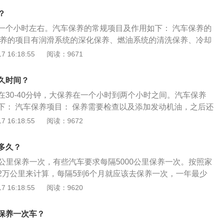
10000公里或者使用两年时，保养内容主要是对汽车的发动
、补充、润滑、调整或更换的预防性工作。车辆维修主要包括
三大件进行检查。汽车在保养时，一定要做好记录，以后出现
？
箱系统和空调系统的维修。目的是保持车辆整洁，技术状态正
方查证。
一个小时左右。汽车保养的常规项目及作用如下： 汽车保养的
止故障，延长使用寿命。
保养的项目有润滑系统的深化保养、燃油系统的清洗保养、冷却
变速箱的清洗保养、动力转向系统的清洗保养、制动系统的清
 16:18:55
阅读：9671
保养的作用： 保持车容整洁、技术状况正常、消除隐患、预防故
过程、延长使用周期。一般汽车需要在保养周期内进行保养，
久时间？
在30-40分钟，大保养在一个小时到两个小时之间。汽车保养
下： 汽车保养项目： 保养需要检查以及添加发动机油，之后还
剂液以及制动液、动力转向液等等进行添加以及检查，确保能
 16:18:55
阅读：9672
。当然，对于管路以及发动机、变速器等的密封及使用情况也
，底盘各个部件的密封以及固定的情况也是在检查的范围之
多久？
期： 厂家所推荐的保养里程以及周期都是根据不同部件的磨损规
000公里保养一次，有些汽车要求每隔5000公里保养一次。按照家
精准的数据，只需要按着厂家指定的周期来进行保养即可。一
2万公里来计算，每隔5到6个月就应该去保养一次，一年最少
是5000公里，有些车可以是2万公里进行保养。
是汽车保养的相关介绍：外观检查：出车前检查车门、引擎
 16:18:55
阅读：9620
状况，检查车身是否损坏、车身是否倾斜、是否有漏油、漏水
各种油液：检查发动机各部件的固定状况，检查发动机的各接
保养一次车？