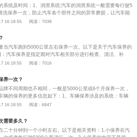
水。检查调整皮带的紧固，检查各部的管路和导线的固定状
的系统及时间：1、润滑系统:汽车的润滑系统一般需要每行驶5
、冷却液、电解液。轮胎：检查轮胎磨损情况，清理行李箱。
0km时清洗保养一次，防止汽车各个部件之间的异常磨损，让汽车能
时，更换轮胎。检查轮胎是否鼓包、异常磨损、老化裂纹、硬
以需要及时的保养,清洗发动机内部的油泥和其它杂质。2、燃
 16:18:55
阅读：7038
清洁发动机舱盖、车门和行李箱铰链机构的油污，并进行润
下，汽车的燃油系统需要每行驶10000km-15000km清洗保
使用年限为2年，到时候应在保养中更换防冻液，彻底清洗冷
一个固定的数据，如果在开车的过程中发现汽车加速不良或者
系统的吸湿性，制动液每两年更换一次。
？
现象时，也要及时的检查汽车的燃油系统，避免汽车的燃油系
者当汽车跑到5000公里左右保养一次。以下是关于汽车保养的
冷却系统:汽车的冷却系统清洗保养的相对频繁，在季节交替的
绍：汽车保养是指定期对汽车相关部分进行检查、清洁、补
，正常行驶中每6个月至8个月清洗保养一次，如果在开车的途
更换某些零件的预防性工作，又称汽车维护。2、范围：现代
 16:18:55
阅读：7016
者是水箱开锅的情况时也要及时的保养冷却系统。
含了对发动机系统（引擎）、变速箱系统、空调系统、冷却系
力转向系统等的保养范围。3、目的：汽车保养的目的是保持
保养一次？
况正常，消除隐患，预防故障发生，减缓劣化过程，延长使用
品牌不同周期也不相同，一般是5000公里或6个月保养一次，
车辆的保养的更多信息如下：1、车辆保养涉及的系统：车辆
机系统、变速箱系统、空调系统、冷却系统、燃油系统、动力
 16:18:55
阅读：6847
统等的保养。2、根据情况调整保养周期：如果当地环境恶
应适当缩短保养周期，特别是空气滤清器滤芯及空调滤清器滤
次需要多久？
在二十分钟到一个小时左右。以下是相关资料：1.小保养在汽