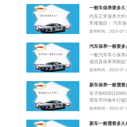
的时间在汽车行驶
件进行检查、清洁
机、底盘、变速箱
一般车保养要多久
发动机系统、变速
问题的话可以有地
汽车正常保养大约
常，消除隐患，防
常规项目： 汽车
系统的清洗保养、
发布时间：2023-07-17
洗保养等。 汽车
障发生、减缓劣化
汽车保养一般要多
不要延期。
一般汽车车小保养
项目及保养周期如
需要对冷却液、洗
发布时间：2023-07-17
够正常的进行工作
需要仔细进行检查
新车保养一般需要
内。 汽车保养周
车子8000到10
律，所以具有相当
用车平均每年行驶
般汽车的保养周期
要保养两次。以下
发布时间：2023-07-17
盖、行李箱、玻璃
等情况。发动机及
新车一般需要多久