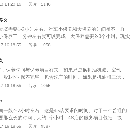
过给汽车做保养建议提前预约，在约定的时间内前去给汽车做
 14:20:16
阅读：1146
些时间，也有助于车主更合理地安排。汽车保养的项目有以下
补充燃油、润滑油料；2、清洁车辆内、外部及发动机、底盘；
多久
变速器、后桥、转向器的油平面；4、按规定添润滑油，车辆各
大概需要1-2小时左右。汽车小保养和大保养的时间是不一样
、有效按规定加注；5、检查转向器、横拉杆、直拉杆、各转
小保养三十分钟左右就可以完成；大保养需要2-3个小时。现实
。
要多久，在于所做项目的多少所决定的。此外，车间是否有空
 16:18:55
阅读：1058
的技术等各种因素，也会影响保养的时间。汽车保养：1、汽
通过两个条件来判断的，一个是汽车的行驶里程，一个是汽车
久
满足以上两个条件中的一个，就需要对汽车进行保养。2、做
时，保养时间与保养项目有关，如果只是换机油机滤、空气
三滤，就是燃油滤清器、空气滤清器、机油滤清器以及机油。
一般1小时保养完毕，包含洗车的时间。如果是机油和三滤，
车使用的燃油是汽油，所以，所谓的燃油滤清器也就是汽油滤
元催化或者洗节气门等清洁项目，保养最少需要2个小时到3个
 16:18:55
阅读：1055
汽滤的作用就是滤除汽油燃烧时生成的杂质。新车辆保养原则
间，与保养项目数量成正比。保养注意事项：1、一般来说，
的零配件要使用正品在正规的地方购买。配件的价格差异比较
用半年进行一次或者每行驶5000公里进行一次。根据保养时店
购买了不合格的产品，可能会带来更大的安全隐患。
？
人员忙碌程度的不同，小保养的时间一般在二十分钟到一个小
间一般在2小时左右，这是4S店要求的时间。对于一个普通的
内容是更换机油机滤、检查空气滤清器等。2、小保养的内容
要那么长的时间，大约1个小时。4S店的服务项目包括：换
对车身上的一些易损耗零件进行检查，包括机油、三滤等。一
查辅助水箱的水位并补充、检查雨水箱和补充水、检查四轮空
 16:18:55
阅读：9887
保养的时间在汽车行驶5000公里或者使用一年时，而二次保养
动机的常规清洁。汽车保养是在规定的时间内对汽车的某些部