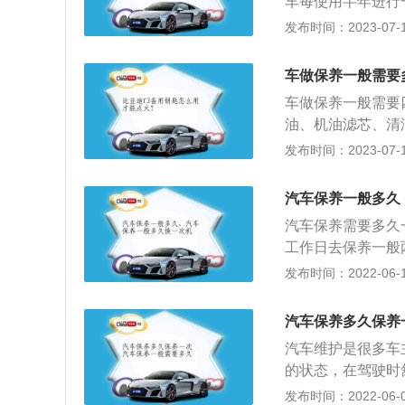
车每使用半年进行一
多，主要是对车身
发布时间：2023-07-17
说，汽车首次保养
间在汽车行驶10
车做保养一般需要
盘、变速箱三大件
车做保养一般需要
的话可以有地方查
油、机油滤芯、清
可能会高一些但是
油液液面是否正常
发布时间：2023-07-17
换油液时用原厂的
车刹车片、刹车盘
在保养时一定要选
否正常工作。车做
汽车保养一般多久
者疑问将其记录下
汽车保养需要多久
工作日去保养一般
的情况则需要两个
发布时间：2022-06-13
日保养为例，到达
问和你交流做保养
汽车保养多久保养
进工位；以上过程
汽车维护是很多车
好翼子板垫和车内
的状态，在驾驶时
安全问题应由维修
车保养多久保养一
发布时间：2022-06-08
是否处理，如需处