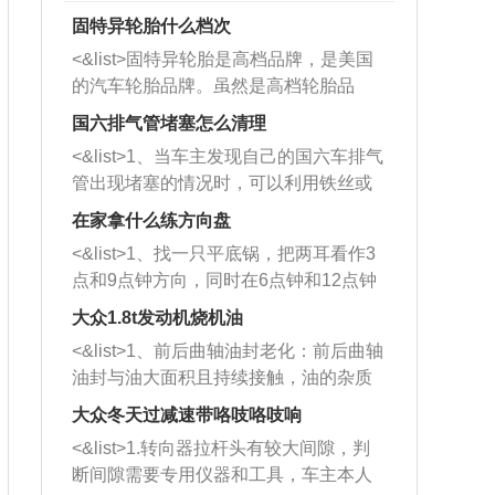
固特异轮胎什么档次
<&list>固特异轮胎是高档品牌，是美国
的汽车轮胎品牌。虽然是高档轮胎品
牌，但是中高低端的轮胎都有生产，这
国六排气管堵塞怎么清理
也是为了更好的开拓市场。
<&list>1、当车主发现自己的国六车排气
管出现堵塞的情况时，可以利用铁丝或
者是细棍，直接将杂物给取出来，如果
在家拿什么练方向盘
堵塞情况比较严重，也可以采取应急措
<&list>1、找一只平底锅，把两耳看作3
施。 <&list>2、直接利用木棍将所有的
点和9点钟方向，同时在6点钟和12点钟
杂物推到排气管里面的位置处，然后将
方向做一个标记。 <&list>2、双手握住
三元催化器拆解开，就可以将堵塞的东
大众1.8t发动机烧机油
平底锅两耳，然后往左打半圈、一圈、
西取出来。但如果是因为积碳过多引起
<&list>1、前后曲轴油封老化：前后曲轴
一圈半的练习，往右同样也要打相同的
的堵塞，就需要将三元催化器泡在草酸
油封与油大面积且持续接触，油的杂质
圈数。 <&list>3、最后强调要反复练
中进行清洗。 <&list>3、也可以利用清
和发动机内持续温度变化使其密封效果
习，这样就可以形成肌肉记忆，在真实
大众冬天过减速带咯吱咯吱响
洗剂对堵塞的情况得到解决，将清洗剂
逐渐减弱，导致渗油或漏油。<&list>2、
驾驶车辆时，不需要记忆也能打好方
放在燃油箱中，与燃油混合后，车辆启
<&list>1.转向器拉杆头有较大间隙，判
活塞间隙过大：积碳会使活塞环与缸体
向。
动时，就可以和汽油一起进入到燃烧
断间隙需要专用仪器和工具，车主本人
的间隙扩大，导致机油流入燃烧室中，